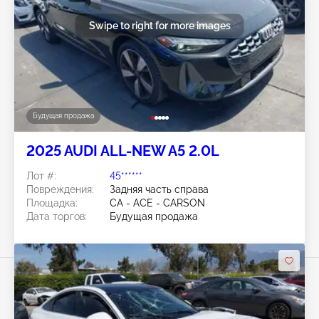
Swipe to right for more images
Будущая продажа
2025 AUDI ALL-NEW A5 2.0L
Лот #:
45******
Повреждения:
Задняя часть справа
Площадка:
CA - ACE - CARSON
Дата торгов:
Будущая продажа