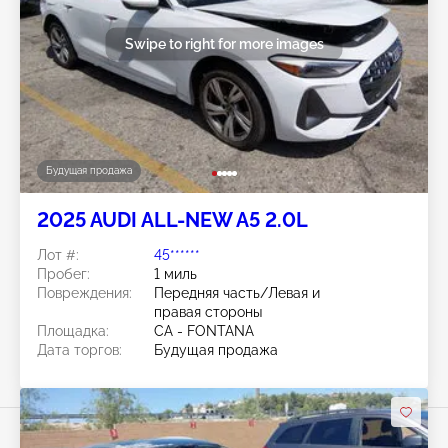
Swipe to right for more images
Будущая продажа
2025 AUDI ALL-NEW A5 2.0L
Лот #:
45******
Пробег:
1 миль
Повреждения:
Передняя часть/Левая и
правая стороны
Площадка:
CA - FONTANA
Дата торгов:
Будущая продажа