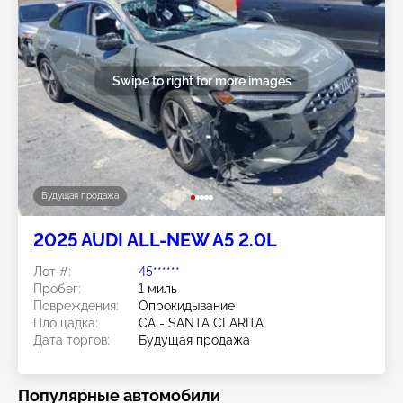
Swipe to right for more images
Будущая продажа
2025 AUDI ALL-NEW A5 2.0L
Лот #:
45******
Пробег:
1 миль
Повреждения:
Опрокидывание
Площадка:
CA - SANTA CLARITA
Дата торгов:
Будущая продажа
Популярные автомобили