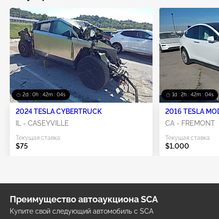
2d : 0h : 42m : 04s
1d : 2h : 42m : 04s
2024 TESLA CYBERTRUCK
2016 TESLA MO
IL - CASEYVILLE
CA - FREMONT
Текущая ставка:
Текущая ставка:
$75
$1,000
Преимущество автоаукциона SCA
Купите свой следующий автомобиль с SCA