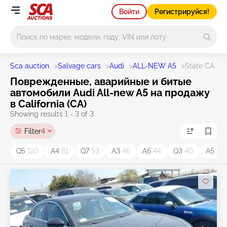
Войти
Регистрируйся!
Main search
Sca auction
>
Salvage cars
>
Audi
>
ALL-NEW A5
>
State CA
Поврежденные, аварийные и битые
автомобили Audi All-new A5 на продажу
в California (CA)
Showing results 1 - 3 of 3
Filter
4
Q5
110
A4
81
Q7
53
A3
46
A6
44
Q3
40
A5
36