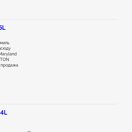
5L
 миль
всюду
Maryland
KTON
 продажа
.4L