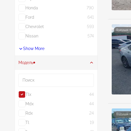
Honda
790
Ford
641
Chevrolet
593
Будущая 
Nissan
574
Show More
Модель
Поиск
Tlx
44
Mdx
44
Rdx
24
Будущая 
Tl
19