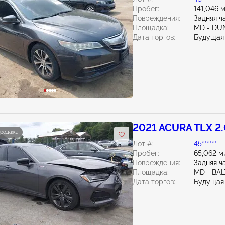
Пробег:
141,046 
Повреждения:
Задняя ч
Площадка:
MD - DU
Дата торгов:
Будущая
2021 ACURA TLX 2
продажа
Лот #:
45******
Пробег:
65,062 м
Повреждения:
Задняя ч
Площадка:
MD - BA
Дата торгов:
Будущая