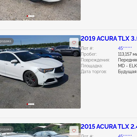
2019 ACURA TLX 3
продажа
Лот #:
45******
Пробег:
113,157 м
Повреждения:
Передняя
Площадка:
MD - EL
Дата торгов:
Будущая
2015 ACURA TLX 2
продажа
Лот #:
45******