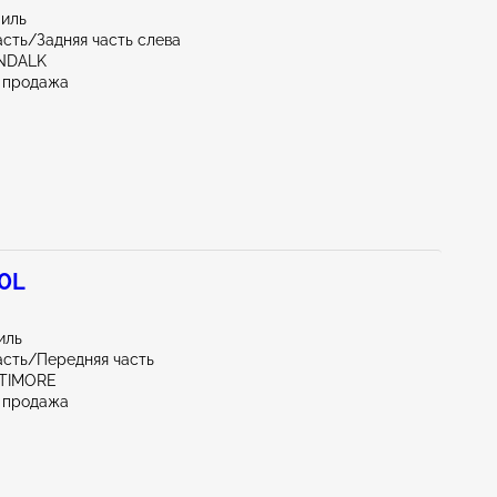
миль
асть/Задняя часть слева
NDALK
 продажа
.0L
иль
асть/Передняя часть
LTIMORE
 продажа