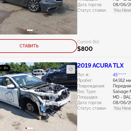
Дата торгов:
08/06/2
Статус ставки:
You Have
Current Bid:
СТАВИТЬ
$800
2019 ACURA TLX
 : 14s
Лот #:
45******
Пробег:
64,912 м
Повреждения:
Передняя
Doc Type:
Salvage 
Площадка:
MD - BA
Дата торгов:
08/06/2
Статус ставки:
You Have