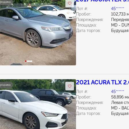
продажа
Лот #:
45******
Пробег:
102,733 
Повреждения:
Передняя
Площадка:
MD - DU
Дата торгов:
Будущая
2021 ACURA TLX 2
продажа
Лот #:
45******
Пробег:
58,896 м
Повреждения:
Левая ст
Площадка:
MD - BA
Дата торгов:
Будущая