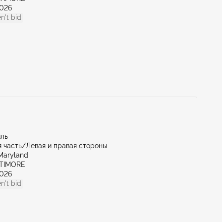
026
n't bid
иль
 часть/Левая и правая стороны
Maryland
LTIMORE
026
n't bid