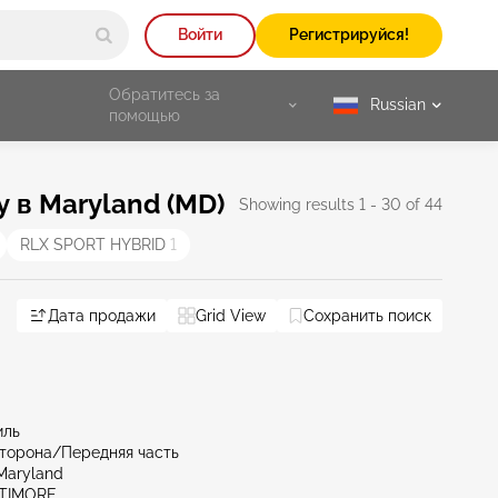
Войти
Регистрируйся!
Обратитесь за
Russian
selected
помощью
 в Maryland (MD)
Showing results 1 - 30 of 44
RLX SPORT HYBRID
1
Дата продажи
Grid View
Сохранить поиск
иль
торона/Передняя часть
Maryland
LTIMORE