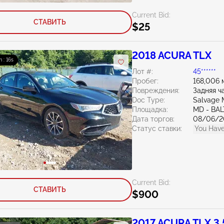
Current Bid:
СТАВИТЬ
$25
2018 ACURA TLX
 : 14s
Лот #:
45******
Пробег:
168,006 
Повреждения:
Задняя ч
Doc Type:
Salvage 
Площадка:
MD - BA
Дата торгов:
08/06/2
Статус ставки:
You Have
Current Bid:
СТАВИТЬ
$900
2017 ACURA TLX 3.