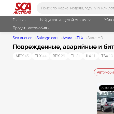
Main search
Главная
Найди лот и сделай ставку
Живы
Продать автомобиль
Sca auction
>
Salvage cars
>
Acura
>
TLX
>
State MD
Поврежденные, аварийные и биты
MDX
45
TLX
44
RDX
26
TL
21
ILX
11
TSX
10
Автомоби
8h : 25m