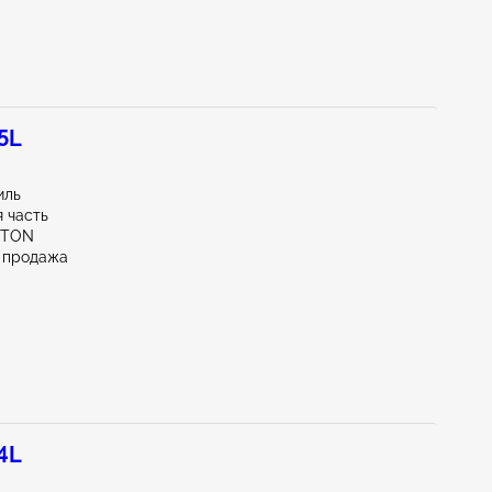
.5L
иль
 часть
KTON
 продажа
.4L