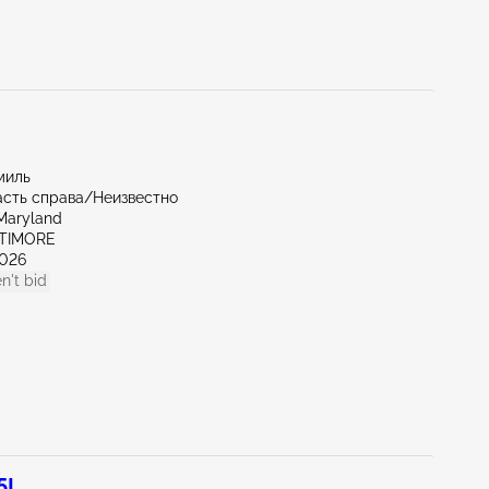
миль
асть справа/Неизвестно
Maryland
LTIMORE
026
n't bid
5L