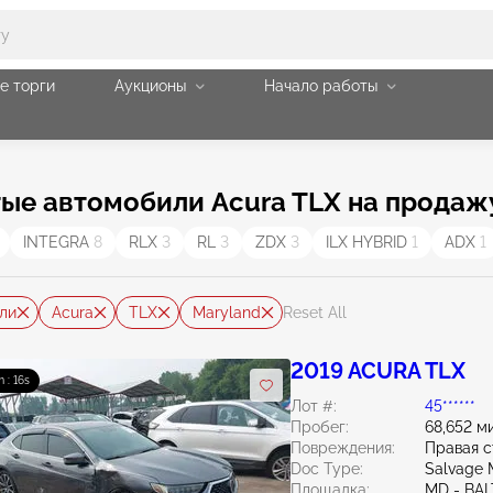
е торги
Аукционы
Начало работы
е автомобили Acura TLX на продажу
INTEGRA
8
RLX
3
RL
3
ZDX
3
ILX HYBRID
1
ADX
1
ли
Acura
TLX
Maryland
Reset All
2019 ACURA TLX
 : 14s
Лот #:
45******
Пробег:
68,652 м
Повреждения:
Правая с
Doc Type:
Salvage 
Площадка:
MD - BA