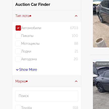
Auction Car Finder
Тип лота
Автомобили
6703
Пикапы
100
Мотоциклы
88
Лодки
21
Автодома
20
Будущая 
Show More
Марка
Поиск
Toyota
918