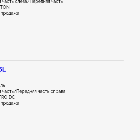
 часть слева/Передняя часть
KTON
 продажа
5L
иль
 часть/Передняя часть справа
TRO DC
 продажа