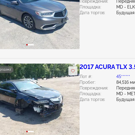
Повреждения:
Передняя
Площадка:
MD - EL
Дата торгов:
Будущая
2017 ACURA TLX 3.
продажа
Лот #:
45******
Пробег:
84,516 м
Повреждения:
Передняя
Площадка:
MD - ME
Дата торгов:
Будущая