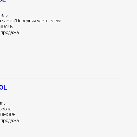
миль
 часть/Передняя часть слева
NDALK
 продажа
.0L
иль
орона
LTIMORE
 продажа