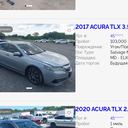
2017 ACURA TLX 3.
продажа
Лот #:
45******
Пробег:
103,000
Повреждения:
Угон/По
Doc Type:
Salvage 
Площадка:
MD - EL
Дата торгов:
Будущая
2020 ACURA TLX 2
продажа
Лот #:
45******
Пробег:
1 миль