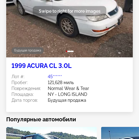
Swipe to right for more images
Будущая продажа
1999 ACURA CL 3.0L
Лот #:
45******
Пробег:
121,628 миль
Повреждения:
Normal Wear & Tear
Площадка:
NY - LONG ISLAND
Дата торгов:
Будущая продажа
Популярные автомобили