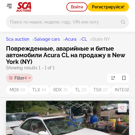
Войти
Регистрируйся!
Main search
Sca auction
>
Salvage cars
>
Acura
>
CL
>
State NY
Поврежденные, аварийные и битые
автомобили Acura CL на продажу в New
York (NY)
Showing results 1 - 1 of 1
Filter
4
MDX
69
TLX
44
RDX
35
TL
29
TSX
22
INTEGRA