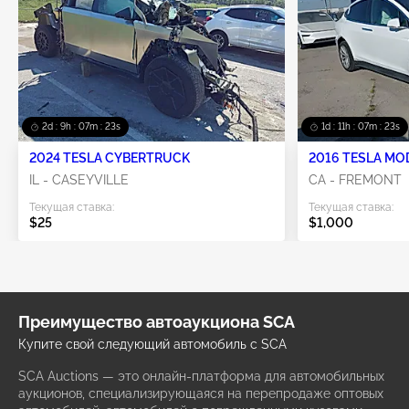
2d : 9h : 07m : 23s
1d : 11h : 07m : 23s
2024 TESLA CYBERTRUCK
2016 TESLA MO
IL - CASEYVILLE
CA - FREMONT
Текущая ставка:
Текущая ставка:
$25
$1,000
Преимущество автоаукциона SCA
Купите свой следующий автомобиль с SCA
SCA Auctions — это онлайн-платформа для автомобильных
аукционов, специализирующаяся на перепродаже оптовых