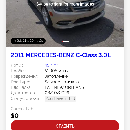
Swipe to right for more images
3d : 21h : 20m : 15s
2011 MERCEDES-BENZ C-Class 3.0L
Лот #:
45******
Пробег:
51,905 миль
Повреждения:
Затопление
Doc Type:
Salvage Louisiana
Площадка:
LA - NEW ORLEANS
Дата торгов:
08/10/2026
Статус ставки:
You Haven't bid
Current Bid:
$0
СТАВИТЬ