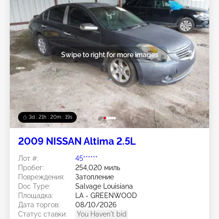
Swipe to right for more images
3d : 21h : 20m : 15s
2009 NISSAN Altima 2.5L
Лот #:
45******
Пробег:
254,020 миль
Повреждения:
Затопление
Doc Type:
Salvage Louisiana
Площадка:
LA - GREENWOOD
Дата торгов:
08/10/2026
Статус ставки:
You Haven't bid