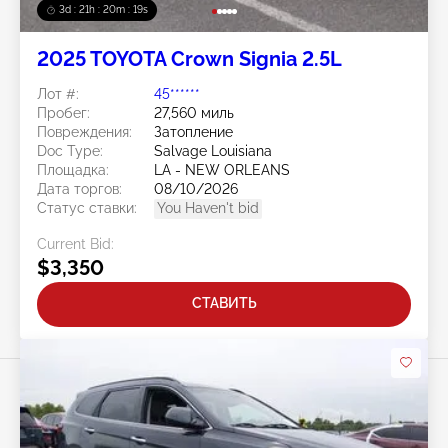
3d : 21h : 20m : 15s
2025 TOYOTA Crown Signia 2.5L
Лот #:
45******
Пробег:
27,560 миль
Повреждения:
Затопление
Doc Type:
Salvage Louisiana
Площадка:
LA - NEW ORLEANS
Дата торгов:
08/10/2026
Статус ставки:
You Haven't bid
Current Bid:
$3,350
СТАВИТЬ