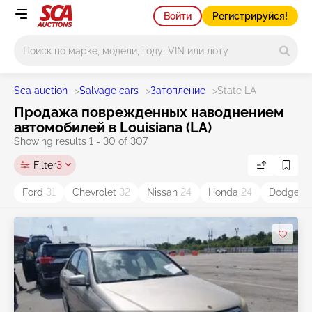
Войти
Регистрируйся!
Main search
Sca auction
>
Salvage cars
>
Затопление
>
State LA
Продажа поврежденных наводнением
автомобилей в Louisiana (LA)
Showing results 1 - 30 of 307
Filter
3
Ford
31
Chevrolet
32
Nissan
24
Honda
24
Dodge
2