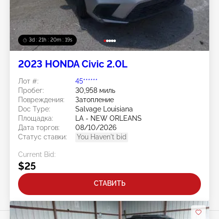
3d : 21h : 20m : 15s
2023 HONDA Civic 2.0L
Лот #:
45******
Пробег:
30,958 миль
Повреждения:
Затопление
Doc Type:
Salvage Louisiana
Площадка:
LA - NEW ORLEANS
Дата торгов:
08/10/2026
Статус ставки:
You Haven't bid
Current Bid:
$25
СТАВИТЬ