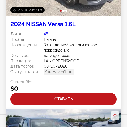
3d : 21h : 20m : 15s
2024 NISSAN Versa 1.6L
Лот #:
45******
Пробег:
1 миль
Повреждения:
Затопление/Биологическое
повреждение
Doc Type:
Salvage Texas
Площадка:
LA - GREENWOOD
Дата торгов:
08/10/2026
Статус ставки:
You Haven't bid
Current Bid:
$0
СТАВИТЬ