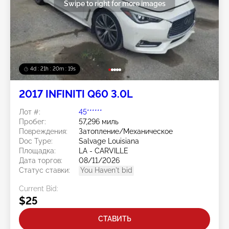
Swipe to right for more images
4d : 21h : 20m : 15s
2017 INFINITI Q60 3.0L
Лот #:
45******
Пробег:
57,296 миль
Повреждения:
Затопление/Механическое
Doc Type:
Salvage Louisiana
Площадка:
LA - CARVILLE
Дата торгов:
08/11/2026
Статус ставки:
You Haven't bid
Current Bid:
$25
СТАВИТЬ