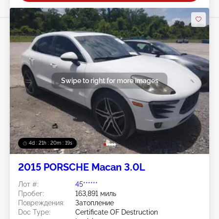
Swipe to right for more images
4d : 21h : 20m : 15s
2015 PORSCHE Macan 3.0L
Лот #:
45******
Пробег:
163,891 миль
Повреждения:
Затопление
Doc Type:
Certificate OF Destruction