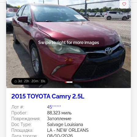
Swipe to right for more images
3d : 21h : 20m : 15s
2015 TOYOTA Camry 2.5L
Лот #:
45******
Пробег:
88,323 миль
Повреждения:
Затопление
Doc Type:
Salvage Louisiana
Площадка:
LA - NEW ORLEANS
Дата торгов:
08/10/2026