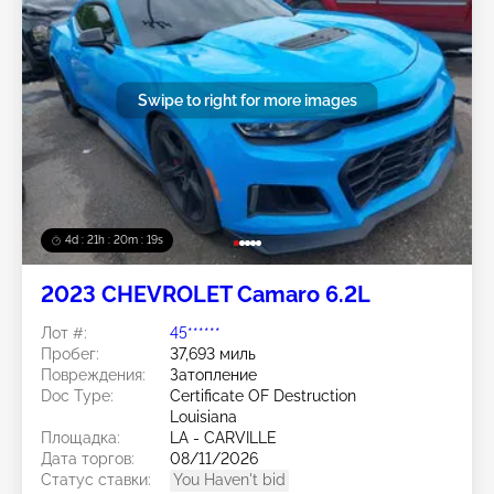
Swipe to right for more images
4d : 21h : 20m : 15s
2023 CHEVROLET Camaro 6.2L
Лот #:
45******
Пробег:
37,693 миль
Повреждения:
Затопление
Doc Type:
Certificate OF Destruction
Louisiana
Площадка:
LA - CARVILLE
Дата торгов:
08/11/2026
Статус ставки:
You Haven't bid