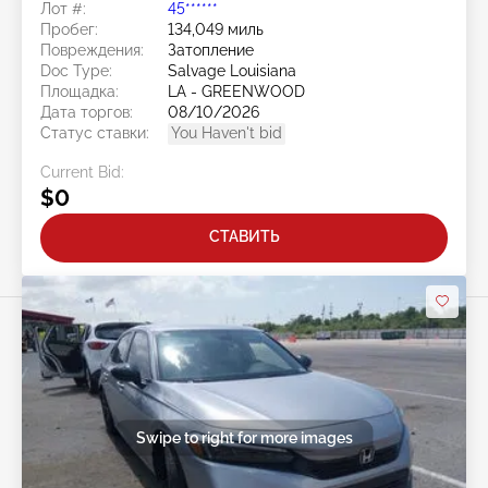
Лот #:
45******
Пробег:
134,049 миль
Повреждения:
Затопление
Doc Type:
Salvage Louisiana
Площадка:
LA - GREENWOOD
Дата торгов:
08/10/2026
Статус ставки:
You Haven't bid
Current Bid:
$0
СТАВИТЬ
Swipe to right for more images