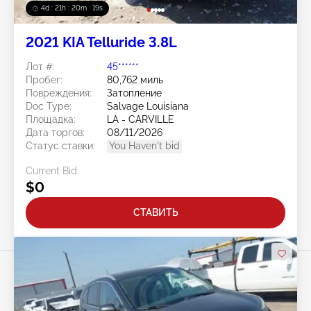
4d : 21h : 20m : 15s
2021 KIA Telluride 3.8L
Лот #:
45******
Пробег:
80,762 миль
Повреждения:
Затопление
Doc Type:
Salvage Louisiana
Площадка:
LA - CARVILLE
Дата торгов:
08/11/2026
Статус ставки:
You Haven't bid
Current Bid:
$0
СТАВИТЬ