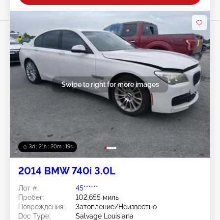
Swipe to right for more images
3d : 21h : 20m : 15s
2014 BMW 740i 3.0L
Лот #:
45******
Пробег:
102,655 миль
Повреждения:
Затопление/Неизвестно
Doc Type:
Salvage Louisiana