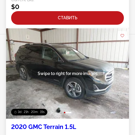
$0
СТАВИТЬ
Swipe to right for more images
3d : 21h : 20m : 15s
2020 GMC Terrain 1.5L