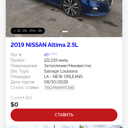
3d : 21h : 20m : 15s
2019 NISSAN Altima 2.5L
Лот #:
45******
Пробег:
121,019 миль
Повреждения:
Затопление/Неизвестно
Doc Type:
Salvage Louisiana
Площадка:
LA - NEW ORLEANS
Дата торгов:
08/10/2026
Статус ставки:
You Haven't bid
Current Bid:
$0
СТАВИТЬ