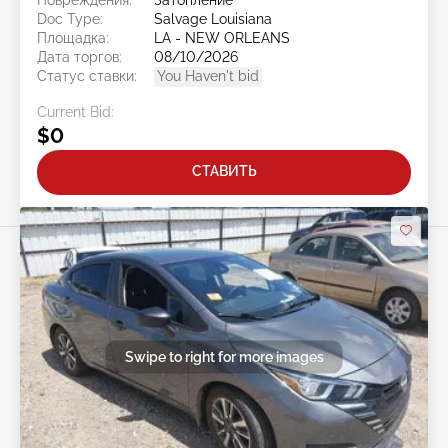
Doc Type:
Salvage Louisiana
Площадка:
LA - NEW ORLEANS
Дата торгов:
08/10/2026
Статус ставки:
You Haven't bid
Current Bid:
$0
СТАВИТЬ
Swipe to right for more images