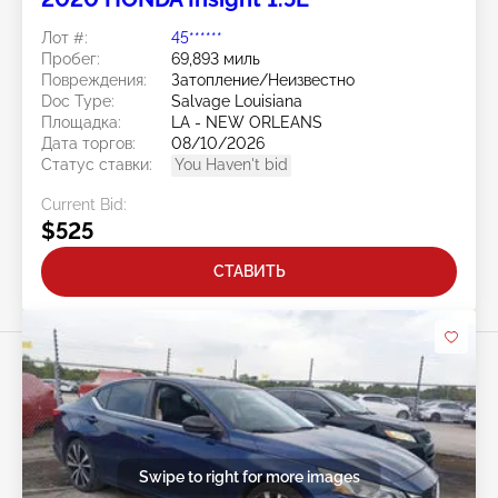
Лот #:
45******
Пробег:
69,893 миль
Повреждения:
Затопление/Неизвестно
Doc Type:
Salvage Louisiana
Площадка:
LA - NEW ORLEANS
Дата торгов:
08/10/2026
Статус ставки:
You Haven't bid
Current Bid:
$525
СТАВИТЬ
Swipe to right for more images