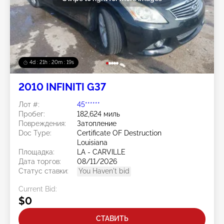
4d : 21h : 20m : 15s
2010 INFINITI G37
Лот #:
45******
Пробег:
182,624 миль
Повреждения:
Затопление
Doc Type:
Certificate OF Destruction
Louisiana
Площадка:
LA - CARVILLE
Дата торгов:
08/11/2026
Статус ставки:
You Haven't bid
Current Bid:
$0
СТАВИТЬ