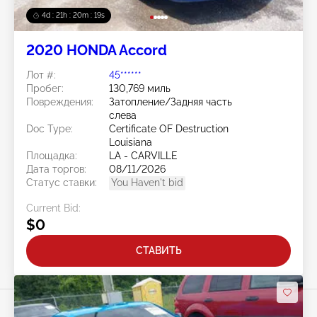
4d : 21h : 20m : 15s
2020 HONDA Accord
Лот #:
45******
Пробег:
130,769 миль
Повреждения:
Затопление/Задняя часть
слева
Doc Type:
Certificate OF Destruction
Louisiana
Площадка:
LA - CARVILLE
Дата торгов:
08/11/2026
Статус ставки:
You Haven't bid
Current Bid:
$0
СТАВИТЬ