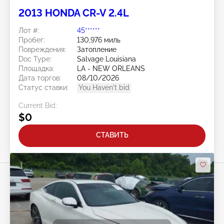
2013 HONDA CR-V 2.4L
Лот #:
45******
Пробег:
130,976 миль
Повреждения:
Затопление
Doc Type:
Salvage Louisiana
Площадка:
LA - NEW ORLEANS
Дата торгов:
08/10/2026
Статус ставки:
You Haven't bid
Current Bid:
$0
СТАВИТЬ