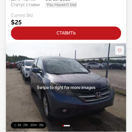
Статус ставки:
You Haven't bid
Current Bid:
$25
СТАВИТЬ
Swipe to right for more images
3d : 21h : 20m : 15s