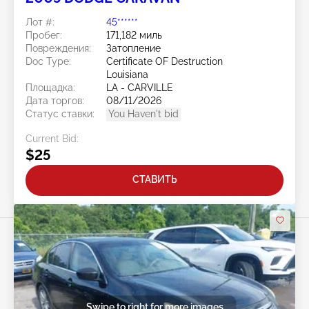
Лот #:
45******
Пробег:
171,182 миль
Повреждения:
Затопление
Doc Type:
Certificate OF Destruction
Louisiana
Площадка:
LA - CARVILLE
Дата торгов:
08/11/2026
Статус ставки:
You Haven't bid
Current Bid:
$25
СТАВИТЬ
Swipe to right for more images