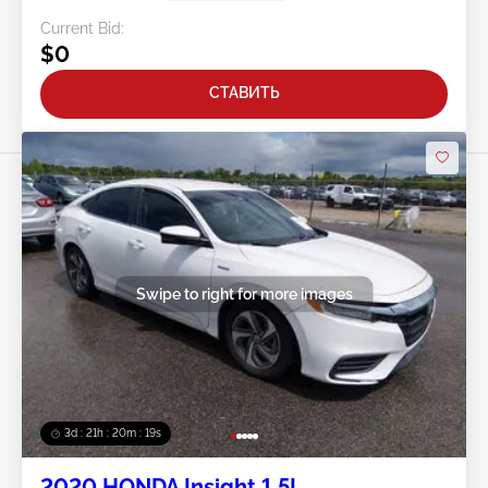
Current Bid:
$0
СТАВИТЬ
Swipe to right for more images
3d : 21h : 20m : 15s
2020 HONDA Insight 1.5L