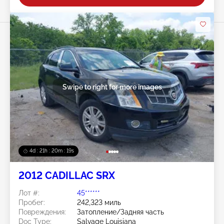
Swipe to right for more images
4d : 21h : 20m : 15s
2012 CADILLAC SRX
Лот #:
45******
Пробег:
242,323 миль
Повреждения:
Затопление/Задняя часть
Doc Type:
Salvage Louisiana