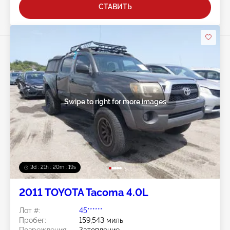
СТАВИТЬ
Swipe to right for more images
3d : 21h : 20m : 15s
2011 TOYOTA Tacoma 4.0L
Лот #:
45******
Пробег:
159,543 миль
Повреждения:
Затопление