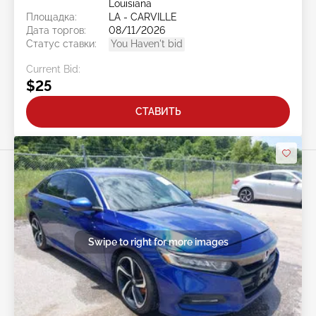
Louisiana
Площадка:
LA - CARVILLE
Дата торгов:
08/11/2026
Статус ставки:
You Haven't bid
Current Bid:
$25
СТАВИТЬ
Swipe to right for more images