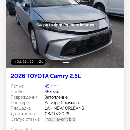
Swipe to right for more images
3d : 21h : 20m : 15s
2026 TOYOTA Camry 2.5L
Лот #:
45******
Пробег:
453 миль
Повреждения:
Затопление
Doc Type:
Salvage Louisiana
Площадка:
LA - NEW ORLEANS
Дата торгов:
08/10/2026
Статус ставки:
You Haven't bid
Current Bid: