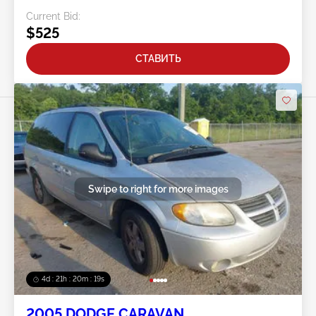
Current Bid:
$525
СТАВИТЬ
Swipe to right for more images
4d : 21h : 20m : 15s
2005 DODGE CARAVAN