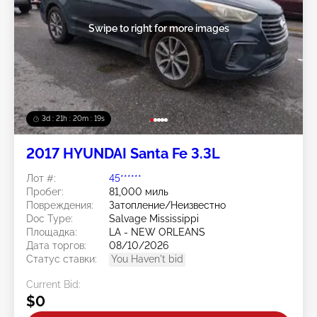
Swipe to right for more images
3d : 21h : 20m : 15s
2017 HYUNDAI Santa Fe 3.3L
Лот #:
45******
Пробег:
81,000 миль
Повреждения:
Затопление/Неизвестно
Doc Type:
Salvage Mississippi
Площадка:
LA - NEW ORLEANS
Дата торгов:
08/10/2026
Статус ставки:
You Haven't bid
Current Bid:
$0