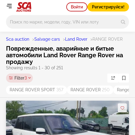
Войти
Регистрируйся!
Main search
Sca auction
>
Salvage cars
>
Land Rover
>
RANGE ROVER
Поврежденные, аварийные и битые
автомобили Land Rover Range Rover на
продажу
Showing results 1 - 30 of 251
Filter
3
RANGE ROVER SPORT
357
RANGE ROVER
250
Range R