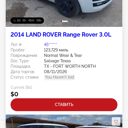
2d : 5h : 45m : 56s
2014 LAND ROVER Range Rover 3.0L
Лот #:
45******
Пробег:
123,729 миль
Повреждения:
Normal Wear & Tear
Doc Type:
Salvage Texas
Площадка:
TX - FORT WORTH NORTH
Дата торгов:
08/11/2026
Статус ставки:
You Haven't bid
Current Bid:
$0
СТАВИТЬ