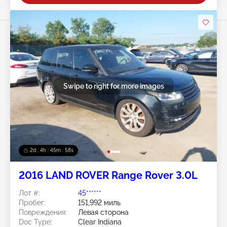
Swipe to right for more images
2d : 4h : 45m : 56s
2016 LAND ROVER Range Rover 3.0L
Лот #:
45******
Пробег:
151,992 миль
Повреждения:
Левая сторона
Doc Type:
Clear Indiana