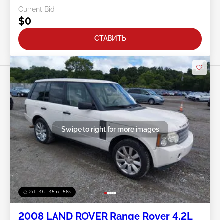
Current Bid:
$0
СТАВИТЬ
Swipe to right for more images
2d : 4h : 45m : 56s
2008 LAND ROVER Range Rover 4.2L