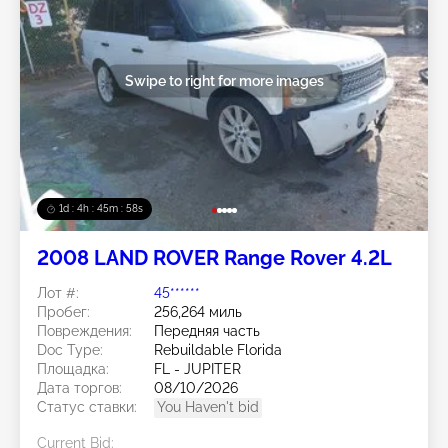
Swipe to right for more images
1d : 4h : 45m : 56s
2008 LAND ROVER Range Rover 4.2L
Лот #:
45******
Пробег:
256,264 миль
Повреждения:
Передняя часть
Doc Type:
Rebuildable Florida
Площадка:
FL - JUPITER
Дата торгов:
08/10/2026
Статус ставки:
You Haven't bid
Current Bid: