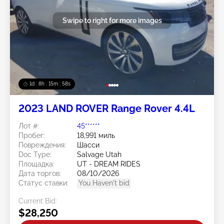
Swipe to right for more images
1d : 8h : 15m : 56s
2023 LAND ROVER Range Rover 4.4L
Лот #:
45******
Пробег:
18,991 миль
Повреждения:
Шасси
Doc Type:
Salvage Utah
Площадка:
UT - DREAM RIDES
Дата торгов:
08/10/2026
Статус ставки:
You Haven't bid
Current Bid:
$28,250