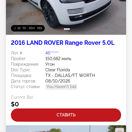
1d : 5h : 45m : 56s
2016 LAND ROVER Range Rover 5.0L
Лот #:
45******
Пробег:
150,682 миль
Повреждения:
Угон
Doc Type:
Clear Florida
Площадка:
TX - DALLAS/FT WORTH
Дата торгов:
08/10/2026
Статус ставки:
You Haven't bid
Current Bid:
$0
СТАВИТЬ