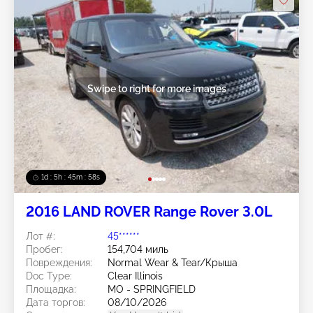
Swipe to right for more images
1d : 5h : 45m : 56s
2016 LAND ROVER Range Rover 3.0L
Лот #:
45******
Пробег:
154,704 миль
Повреждения:
Normal Wear & Tear/Крыша
Doc Type:
Clear Illinois
Площадка:
MO - SPRINGFIELD
Дата торгов:
08/10/2026