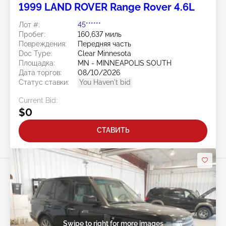
1999 LAND ROVER Range Rover 4.6L
Лот #:
45******
Пробег:
160,637 миль
Повреждения:
Передняя часть
Doc Type:
Clear Minnesota
Площадка:
MN - MINNEAPOLIS SOUTH
Дата торгов:
08/10/2026
Статус ставки:
You Haven't bid
Current Bid:
$0
СТАВИТЬ
Swipe to right for more images