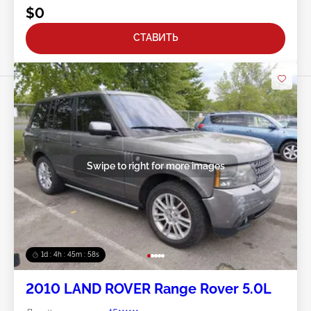
$0
СТАВИТЬ
Swipe to right for more images
1d : 4h : 45m : 56s
2010 LAND ROVER Range Rover 5.0L