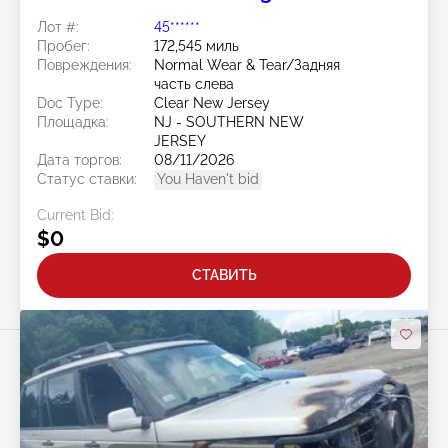
Лот #:
45******
Пробег:
172,545 миль
Повреждения:
Normal Wear & Tear/Задняя
часть слева
Doc Type:
Clear New Jersey
Площадка:
NJ - SOUTHERN NEW
JERSEY
Дата торгов:
08/11/2026
Статус ставки:
You Haven't bid
Current Bid:
$0
СТАВИТЬ