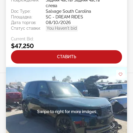
Повреждения:
Задняя часть/Задняя часть
слева
Doc Type:
Salvage South Carolina
Площадка:
SC - DREAM RIDES
Дата торгов:
08/10/2026
Статус ставки:
You Haven't bid
Current Bid:
$47,250
СТАВИТЬ
Swipe to right for more images