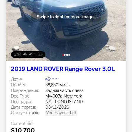
Swipe to right for more images
2d : 4h : 45m : 56s
2019 LAND ROVER Range Rover 3.0L
Лот #:
45******
Пробег:
38,880 миль
Повреждения:
Задняя часть слева
Doc Type:
Mv-907a New York
Площадка:
NY - LONG ISLAND
Дата торгов:
08/11/2026
Статус ставки:
You Haven't bid
Current Bid:
$10,700