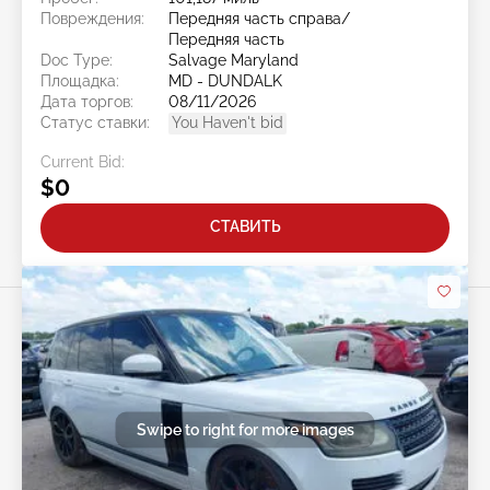
Повреждения:
Передняя часть справа/
Передняя часть
Doc Type:
Salvage Maryland
Площадка:
MD - DUNDALK
Дата торгов:
08/11/2026
Статус ставки:
You Haven't bid
Current Bid:
$0
СТАВИТЬ
Swipe to right for more images