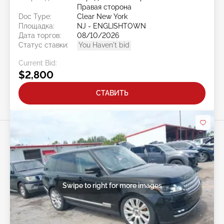
Правая сторона
Doc Type:
Clear New York
Площадка:
NJ - ENGLISHTOWN
Дата торгов:
08/10/2026
Статус ставки:
You Haven't bid
Current Bid:
$2,800
СТАВИТЬ
Swipe to right for more images