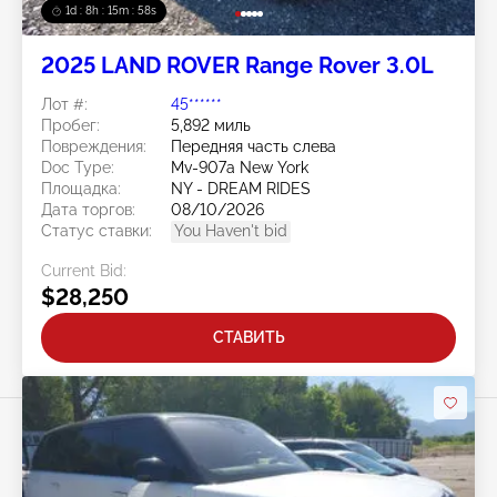
1d : 8h : 15m : 56s
2025 LAND ROVER Range Rover 3.0L
Лот #:
45******
Пробег:
5,892 миль
Повреждения:
Передняя часть слева
Doc Type:
Mv-907a New York
Площадка:
NY - DREAM RIDES
Дата торгов:
08/10/2026
Статус ставки:
You Haven't bid
Current Bid:
$28,250
СТАВИТЬ