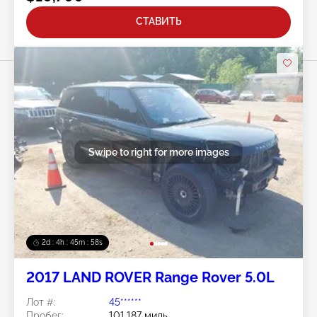
СТАВИТЬ
Swipe to right for more images
2d : 4h : 45m : 56s
2017 LAND ROVER Range Rover 5.0L
Лот #:
45******
Пробег:
101,187 миль