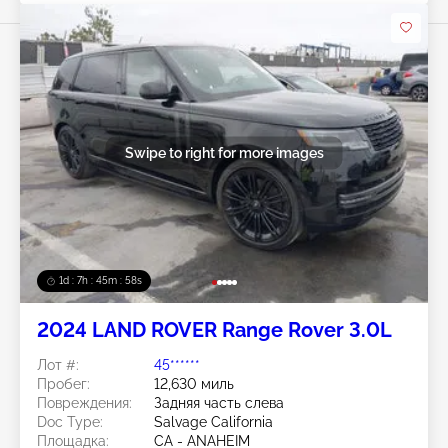
Swipe to right for more images
1d : 7h : 45m : 56s
2024 LAND ROVER Range Rover 3.0L
Лот #:
45******
Пробег:
12,630 миль
Повреждения:
Задняя часть слева
Doc Type:
Salvage California
Площадка:
CA - ANAHEIM