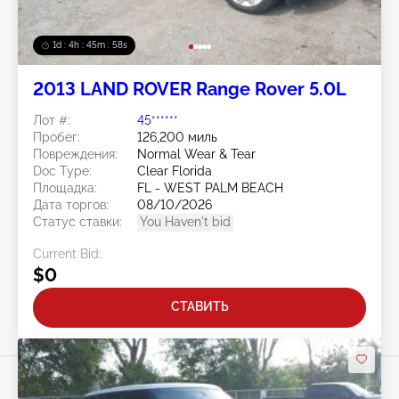
1d : 4h : 45m : 56s
2013 LAND ROVER Range Rover 5.0L
Лот #:
45******
Пробег:
126,200 миль
Повреждения:
Normal Wear & Tear
Doc Type:
Clear Florida
Площадка:
FL - WEST PALM BEACH
Дата торгов:
08/10/2026
Статус ставки:
You Haven't bid
Current Bid:
$0
СТАВИТЬ