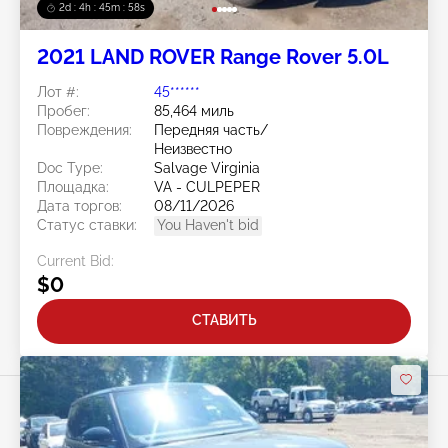
2d : 4h : 45m : 56s
2021 LAND ROVER Range Rover 5.0L
Лот #:
45******
Пробег:
85,464 миль
Повреждения:
Передняя часть/
Неизвестно
Doc Type:
Salvage Virginia
Площадка:
VA - CULPEPER
Дата торгов:
08/11/2026
Статус ставки:
You Haven't bid
Current Bid:
$0
СТАВИТЬ