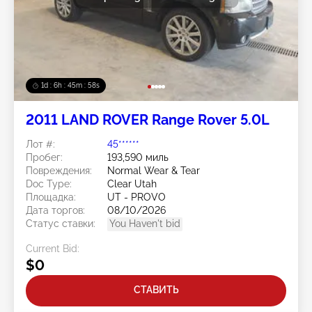
1d : 6h : 45m : 56s
2011 LAND ROVER Range Rover 5.0L
Лот #:
45******
Пробег:
193,590 миль
Повреждения:
Normal Wear & Tear
Doc Type:
Clear Utah
Площадка:
UT - PROVO
Дата торгов:
08/10/2026
Статус ставки:
You Haven't bid
Current Bid:
$0
СТАВИТЬ