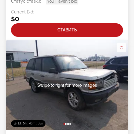
Статус ставки:
You Haven't bid
Current Bid:
$0
СТАВИТЬ
Swipe to right for more images
1d : 5h : 45m : 56s