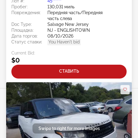
Лот #:
45******
Пробег:
130,031 миль
Повреждения:
Передняя часть/Передняя
часть слева
Doc Type:
Salvage New Jersey
Площадка:
NJ - ENGLISHTOWN
Дата торгов:
08/10/2026
Статус ставки:
You Haven't bid
Current Bid:
$0
СТАВИТЬ
Swipe to right for more images