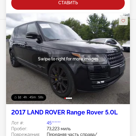
СТАВИТЬ
Swipe to right for more images
1d : 4h : 45m : 56s
2017 LAND ROVER Range Rover 5.0L
Лот #:
45******
Пробег:
73,223 миль
Повреждения:
Передняя часть справа/