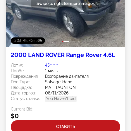
Swipe to right for more images
2d : 4h : 45m : 56s
2000 LAND ROVER Range Rover 4.6L
Лот #:
45******
Пробег:
1 миль
Повреждения:
Возгорание двигателя
Doc Type:
Salvage Idaho
Площадка:
MA - TAUNTON
Дата торгов:
08/11/2026
Статус ставки:
You Haven't bid
Current Bid:
$0
СТАВИТЬ