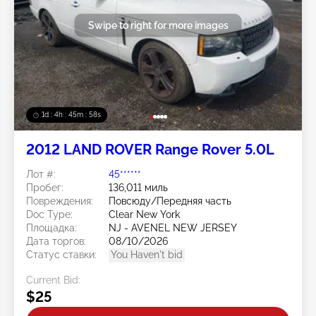
Swipe to right for more images
1d : 4h : 45m : 56s
2012 LAND ROVER Range Rover 5.0L
Лот #:
45******
Пробег:
136,011 миль
Повреждения:
Повсюду/Передняя часть
Doc Type:
Clear New York
Площадка:
NJ - AVENEL NEW JERSEY
Дата торгов:
08/10/2026
Статус ставки:
You Haven't bid
Current Bid:
$25