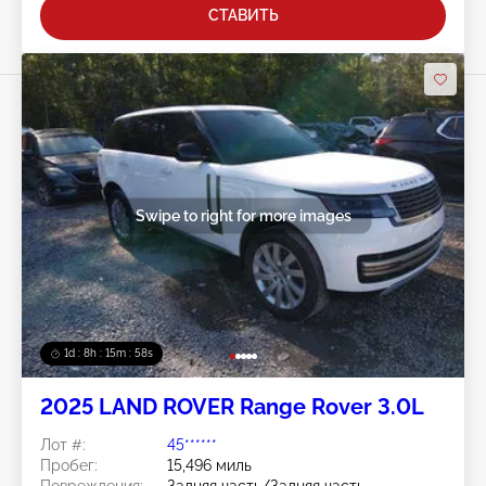
СТАВИТЬ
Swipe to right for more images
1d : 8h : 15m : 56s
2025 LAND ROVER Range Rover 3.0L
Лот #:
45******
Пробег:
15,496 миль