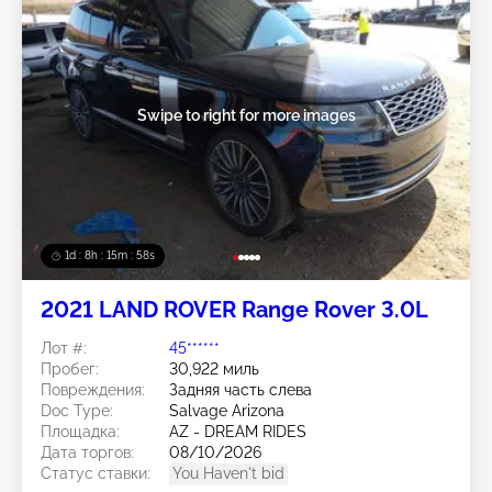
Swipe to right for more images
1d : 8h : 15m : 56s
2021 LAND ROVER Range Rover 3.0L
Лот #:
45******
Пробег:
30,922 миль
Повреждения:
Задняя часть слева
Doc Type:
Salvage Arizona
Площадка:
AZ - DREAM RIDES
Дата торгов:
08/10/2026
Статус ставки:
You Haven't bid