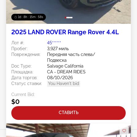
1d : 8h : 15m : 56s
2025 LAND ROVER Range Rover 4.4L
Лот #:
45******
Пробег:
3,927 миль
Повреждения:
Передняя часть слева/
Подвеска
Doc Type:
Salvage California
Площадка:
CA - DREAM RIDES
Дата торгов:
08/10/2026
Статус ставки:
You Haven't bid
Current Bid:
$0
СТАВИТЬ