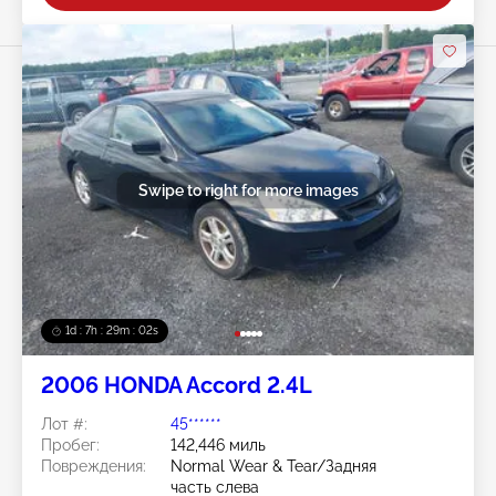
Swipe to right for more images
1d : 7h : 29m : 00s
2006 HONDA Accord 2.4L
Лот #:
45******
Пробег:
142,446 миль
Повреждения:
Normal Wear & Tear/Задняя
часть слева