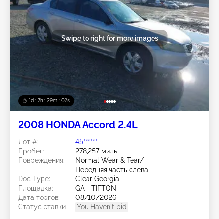
Swipe to right for more images
1d : 7h : 29m : 00s
2008 HONDA Accord 2.4L
Лот #:
45******
Пробег:
278,257 миль
Повреждения:
Normal Wear & Tear/
Передняя часть слева
Doc Type:
Clear Georgia
Площадка:
GA - TIFTON
Дата торгов:
08/10/2026
Статус ставки:
You Haven't bid