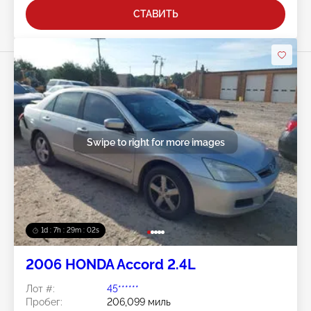
СТАВИТЬ
Swipe to right for more images
1d : 7h : 29m : 00s
2006 HONDA Accord 2.4L
Лот #:
45******
Пробег:
206,099 миль