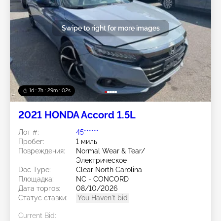
Swipe to right for more images
1d : 7h : 29m : 00s
2021 HONDA Accord 1.5L
Лот #:
45******
Пробег:
1 миль
Повреждения:
Normal Wear & Tear/
Электрическое
Doc Type:
Clear North Carolina
Площадка:
NC - CONCORD
Дата торгов:
08/10/2026
Статус ставки:
You Haven't bid
Current Bid: