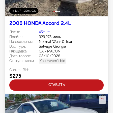
1d : 7h : 29m : 00s
2006 HONDA Accord 2.4L
Лот #:
45******
Пробег:
329,278 миль
Повреждения:
Normal Wear & Tear
Doc Type:
Salvage Georgia
Площадка:
GA - MACON
Дата торгов:
08/10/2026
Статус ставки:
You Haven't bid
Current Bid:
$275
СТАВИТЬ