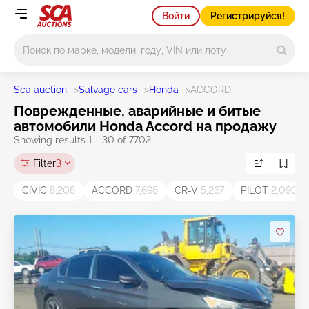
Войти
Регистрируйся!
Main search
Sca auction
>
Salvage cars
>
Honda
>
ACCORD
Поврежденные, аварийные и битые
автомобили Honda Accord на продажу
Showing results 1 - 30 of 7702
Filter
3
CIVIC
8,208
ACCORD
7,698
CR-V
5,267
PILOT
2,090