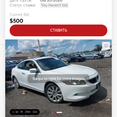
Дата торгов:
08/10/2026
Статус ставки:
You Haven't bid
Current Bid:
$500
СТАВИТЬ
Swipe to right for more images
1d : 7h : 29m : 00s