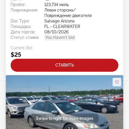
Пробег:
123,734 миль
Повреждения:
Левая сторона/
Повреждение двигателя
Doc Type:
Salvage Arizona
Площадка:
FL - CLEARWATER
Дата торгов:
08/10/2026
Статус ставки:
You Haven't bid
Current Bid:
$25
СТАВИТЬ
Swipe to right for more images