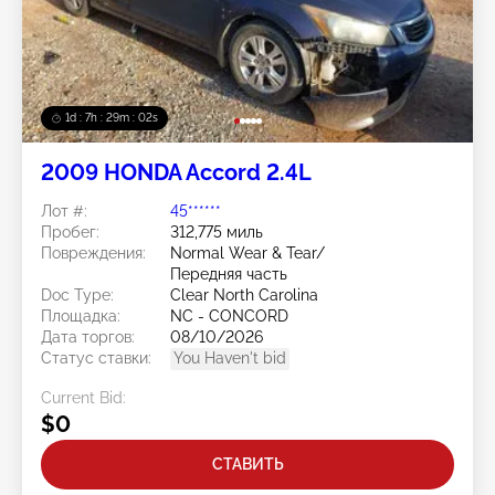
1d : 7h : 29m : 00s
2009 HONDA Accord 2.4L
Лот #:
45******
Пробег:
312,775 миль
Повреждения:
Normal Wear & Tear/
Передняя часть
Doc Type:
Clear North Carolina
Площадка:
NC - CONCORD
Дата торгов:
08/10/2026
Статус ставки:
You Haven't bid
Current Bid:
$0
СТАВИТЬ