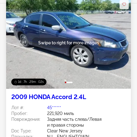
Swipe to right for more images
1d : 7h : 29m : 00s
2009 HONDA Accord 2.4L
Лот #:
45******
Пробег:
221,920 миль
Повреждения:
Задняя часть слева/Левая
и правая стороны
Doc Type:
Clear New Jersey
Площадка:
NJ - ENGLISHTOWN