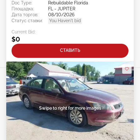
Doc Type:
Rebuildable Florida
Площадка:
FL - JUPITER
Дата торгов:
08/10/2026
Статус ставки:
You Haven't bid
Current Bid:
$0
СТАВИТЬ
Swipe to right for more images