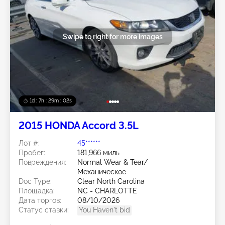
Swipe to right for more images
1d : 7h : 29m : 00s
2015 HONDA Accord 3.5L
Лот #:
45******
Пробег:
181,966 миль
Повреждения:
Normal Wear & Tear/
Механическое
Doc Type:
Clear North Carolina
Площадка:
NC - CHARLOTTE
Дата торгов:
08/10/2026
Статус ставки:
You Haven't bid