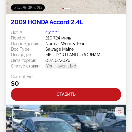
1d : 7h : 29m : 00s
2009 HONDA Accord 2.4L
Лот #:
45******
Пробег:
210,724 миль
Повреждения:
Normal Wear & Tear
Doc Type:
Salvage Maine
Площадка:
ME - PORTLAND - GORHAM
Дата торгов:
08/10/2026
Статус ставки:
You Haven't bid
Current Bid:
$0
СТАВИТЬ