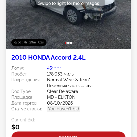
Swipe to right for more images
1d : 7h : 29m : 00s
2010 HONDA Accord 2.4L
Лот #:
45******
Пробег:
178,053 миль
Повреждения:
Normal Wear & Tear/
Передняя часть слева
Doc Type:
Clear Delaware
Площадка:
MD - ELKTON
Дата торгов:
08/10/2026
Статус ставки:
You Haven't bid
Current Bid:
$0