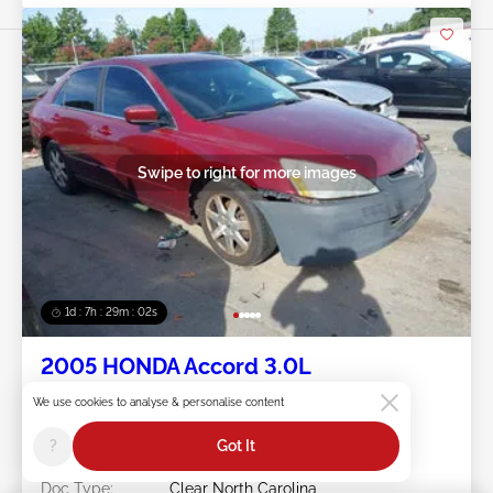
Swipe to right for more images
1d : 7h : 29m : 00s
2005 HONDA Accord 3.0L
We use cookies to analyse & personalise content
Лот #:
45******
Пробег:
171,921 миль
?
Got It
Повреждения:
Normal Wear & Tear/
Передняя часть справа
Doc Type:
Clear North Carolina