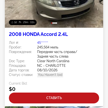
1d : 7h : 29m : 00s
2008 HONDA Accord 2.4L
Лот #:
45******
Пробег:
245,564 миль
Повреждения:
Передняя часть справа/
Задняя часть слева
Doc Type:
Clear North Carolina
Площадка:
NC - CHARLOTTE
Дата торгов:
08/10/2026
Статус ставки:
You Haven't bid
Current Bid:
$0
СТАВИТЬ