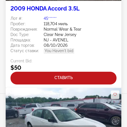
2009 HONDA Accord 3.5L
Лот #:
45******
Пробег:
118,704 миль
Повреждения:
Normal Wear & Tear
Doc Type:
Clear New Jersey
Площадка:
NJ - AVENEL
Дата торгов:
08/10/2026
Статус ставки:
You Haven't bid
Current Bid:
$50
СТАВИТЬ