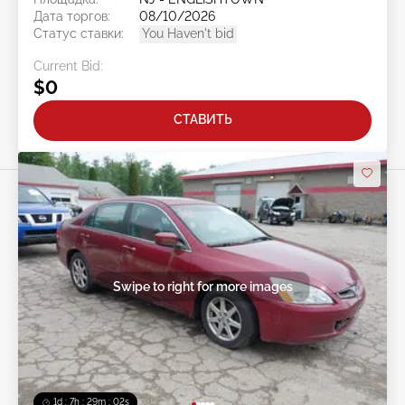
Дата торгов:
08/10/2026
Статус ставки:
You Haven't bid
Current Bid:
$0
СТАВИТЬ
Swipe to right for more images
1d : 7h : 29m : 00s