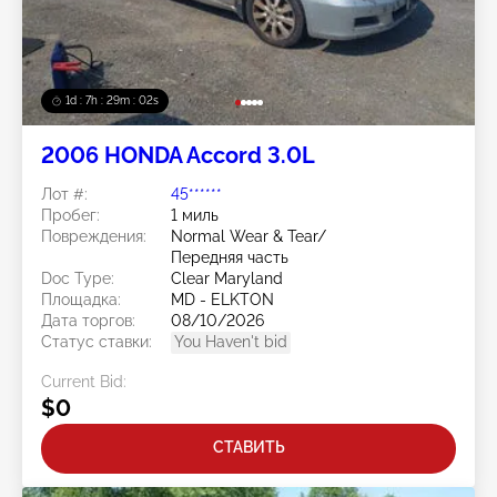
1d : 7h : 29m : 00s
2006 HONDA Accord 3.0L
Лот #:
45******
Пробег:
1 миль
Повреждения:
Normal Wear & Tear/
Передняя часть
Doc Type:
Clear Maryland
Площадка:
MD - ELKTON
Дата торгов:
08/10/2026
Статус ставки:
You Haven't bid
Current Bid:
$0
СТАВИТЬ