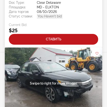
Doc Type:
Clear Delaware
Площадка:
MD - ELKTON
Дата торгов:
08/10/2026
Статус ставки:
You Haven't bid
Current Bid:
$25
СТАВИТЬ
Swipe to right for more images