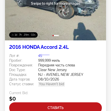
Swipe to right for more images
1d : 7h : 29m : 00s
2016 HONDA Accord 2.4L
Лот #:
45******
Пробег:
999,999 миль
Повреждения:
Передняя часть слева
Doc Type:
Clear New Jersey
Площадка:
NJ - AVENEL NEW JERSEY
Дата торгов:
08/10/2026
Статус ставки:
You Haven't bid
Current Bid:
$0
СТАВИТЬ