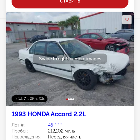
СТАВИТЬ
Swipe to right for more images
1d : 7h : 29m : 00s
1993 HONDA Accord 2.2L
Лот #:
45******
Пробег:
212,102 миль
Повреждения:
Передняя часть