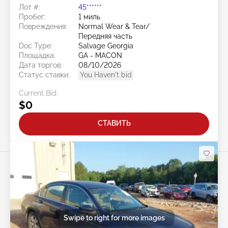
Лот #:
45******
Пробег:
1 миль
Повреждения:
Normal Wear & Tear/
Передняя часть
Doc Type:
Salvage Georgia
Площадка:
GA - MACON
Дата торгов:
08/10/2026
Статус ставки:
You Haven't bid
Current Bid:
$0
СТАВИТЬ
Swipe to right for more images