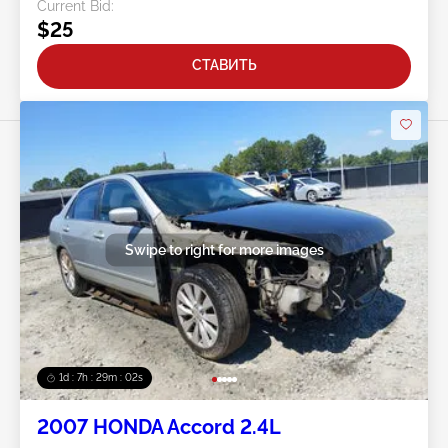
Current Bid:
$25
СТАВИТЬ
Swipe to right for more images
1d : 7h : 29m : 00s
2007 HONDA Accord 2.4L