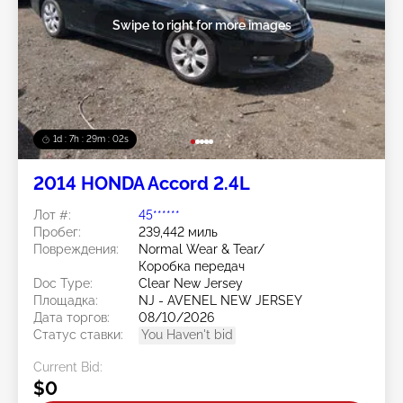
Swipe to right for more images
1d : 7h : 29m : 00s
2014 HONDA Accord 2.4L
Лот #:
45******
Пробег:
239,442 миль
Повреждения:
Normal Wear & Tear/
Коробка передач
Doc Type:
Clear New Jersey
Площадка:
NJ - AVENEL NEW JERSEY
Дата торгов:
08/10/2026
Статус ставки:
You Haven't bid
Current Bid:
$0