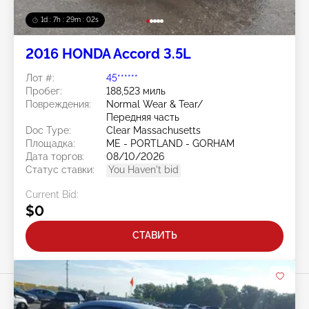
1d : 7h : 29m : 00s
2016 HONDA Accord 3.5L
Лот #:
45******
Пробег:
188,523 миль
Повреждения:
Normal Wear & Tear/
Передняя часть
Doc Type:
Clear Massachusetts
Площадка:
ME - PORTLAND - GORHAM
Дата торгов:
08/10/2026
Статус ставки:
You Haven't bid
Current Bid:
$0
СТАВИТЬ