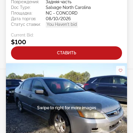
Повреждения:
Задняя часть
Doc Type:
Salvage North Carolina
Площадка:
NC - CONCORD
Дата торгов:
08/10/2026
Статус ставки:
You Haven't bid
Current Bid:
$100
СТАВИТЬ
Swipe to right for more images