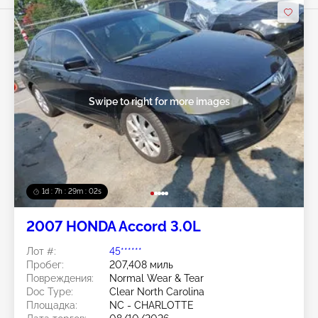
Swipe to right for more images
1d : 7h : 29m : 00s
2007 HONDA Accord 3.0L
Лот #:
45******
Пробег:
207,408 миль
Повреждения:
Normal Wear & Tear
Doc Type:
Clear North Carolina
Площадка:
NC - CHARLOTTE