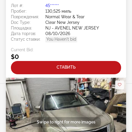
Лот #:
45******
Пробег:
130,525 миль
Повреждения:
Normal Wear & Tear
Doc Type:
Clear New Jersey
Площадка:
NJ - AVENEL NEW JERSEY
Дата торгов:
08/10/2026
Статус ставки:
You Haven't bid
Current Bid:
$0
СТАВИТЬ
Swipe to right for more images