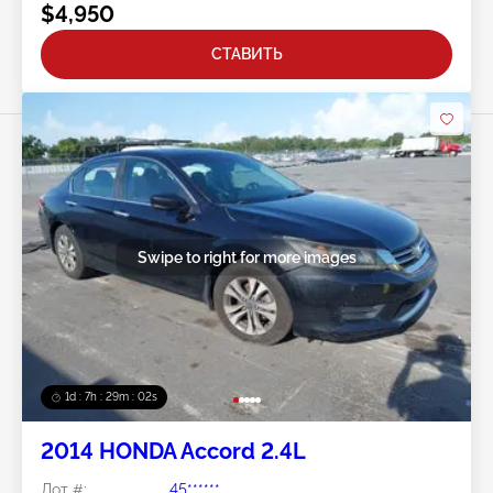
$4,950
СТАВИТЬ
Swipe to right for more images
1d : 7h : 29m : 00s
2014 HONDA Accord 2.4L
Лот #:
45******