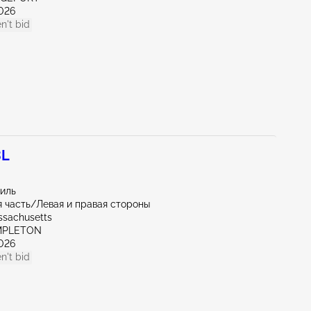
026
n't bid
3L
миль
 часть/Левая и правая стороны
ssachusetts
MPLETON
026
n't bid