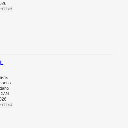
026
n't bid
5L
миль
орона
Idaho
IDIAN
026
n't bid