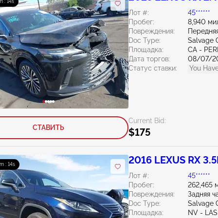
m : 13s
Лот #:
45******
Пробег:
8,940 ми
Повреждения:
Передняя
Doc Type:
Salvage C
Площадка:
CA - PER
Дата торгов:
08/07/2
Статус ставки:
You Have
Current Bid:
СТАВИТЬ
$175
2016 LEXUS RX 3.5
m : 13s
Лот #:
45******
Пробег:
262,465 
Повреждения:
Задняя ч
Doc Type:
Salvage C
Площадка:
NV - LA