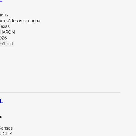
миль
асть/Левая сторона
Texas
SHARON
026
n't bid
4L
ль
Kansas
K CITY