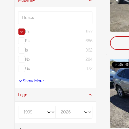
Модель
Поиск
Rx
977
Es
686
Is
362
Nx
284
16h : 45
Gx
172
Show More
Год
Год от
Год до