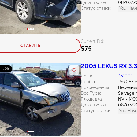
Дата торгов:
08/07/2
Статус ставки:
You Have
Current Bid:
СТАВИТЬ
$75
2005 LEXUS RX 3.
m : 13s
Лот #:
45******
Пробег:
156,087 
Повреждения:
Передняя
Doc Type:
Salvage 
Площадка:
NV - MC
Дата торгов:
08/07/2
Статус ставки:
You Have