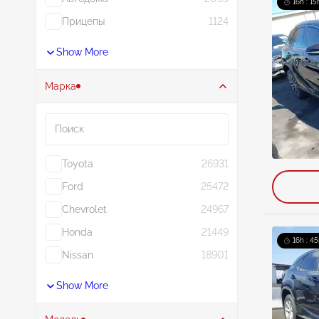
16h : 15
Прицепы
1124
Show More
Марка
Поиск
Toyota
26931
Ford
25472
Chevrolet
24967
Honda
21449
16h : 45
Nissan
18901
Show More