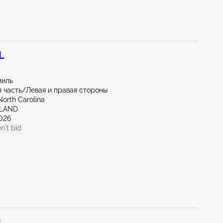
L
миль
 часть/Левая и правая стороны
North Carolina
HLAND
026
n't bid
L