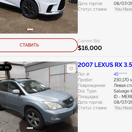
Дата торгов:
08/07/2
Статус ставки:
You Have
Current Bid:
СТАВИТЬ
$16,000
2007 LEXUS RX 3.
m : 13s
Лот #:
45******
Пробег:
230,170 
Повреждения:
Левая ст
Doc Type:
Salvage 
Площадка:
ID - MER
Дата торгов:
08/07/2
Статус ставки:
You Have