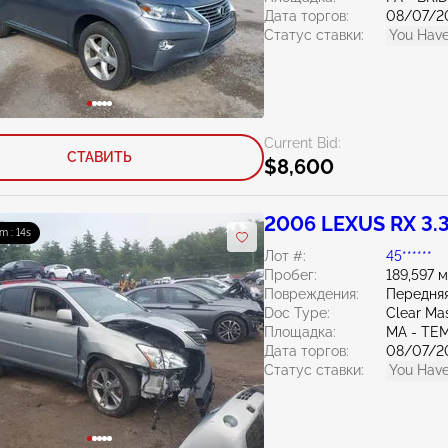
Дата торгов:
08/07/2
Статус ставки:
You Have
Current Bid:
СТАВИТЬ
$8,600
2006 LEXUS RX 3.
m : 13s
Лот #:
45******
Пробег:
189,597 
Повреждения:
Передняя
Doc Type:
Clear Ma
Площадка:
MA - TE
Дата торгов:
08/07/2
Статус ставки:
You Have