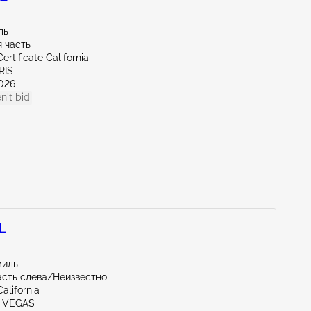
ль
 часть
ertificate California
RIS
026
n't bid
L
миль
асть слева/Неизвестно
alifornia
S VEGAS