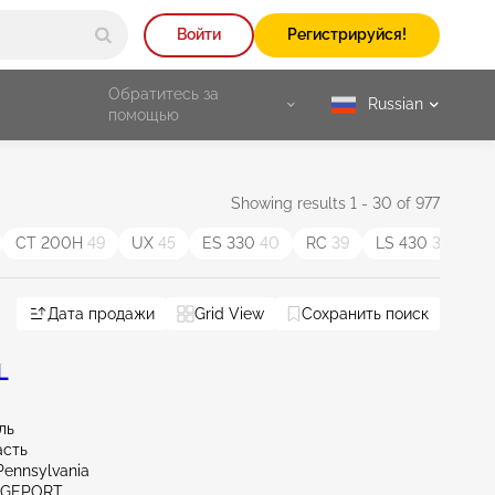
Войти
Регистрируйся!
Обратитесь за
Russian
selected
помощью
Showing results 1 - 30 of 977
CT 200H
49
UX
45
ES 330
40
RC
39
LS 430
37
ES
Дата продажи
Grid View
Сохранить поиск
L
ль
асть
Pennsylvania
IDGEPORT