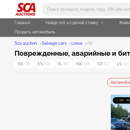
Main search
Главная
Найди лот и сделай ставку
Живы
Продать автомобиль
Sca auction
>
Salvage cars
>
Lexus
>
RX
Поврежденные, аварийные и бит
RX
981
ES
695
IS
367
NX
285
GX
172
LS
125
Автомоби
13h : 45