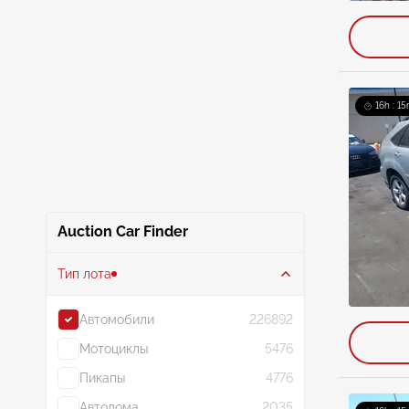
16h : 15
Auction Car Finder
Тип лота
Автомобили
226892
Мотоциклы
5476
Пикапы
4776
Автодома
2035