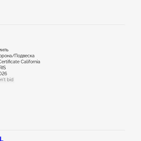
миль
торона/Подвеска
ertificate California
RIS
026
n't bid
4L