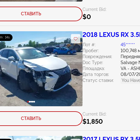
Current Bid:
СТАВИТЬ
$0
2018 LEXUS RX 3.5
m : 13s
Лот #:
45******
Пробег:
100,748 
Повреждения:
Передняя
Doc Type:
Salvage 
Площадка:
VA - AS
Дата торгов:
08/07/2
Статус ставки:
You Have
Current Bid:
СТАВИТЬ
$1,850
2017 LEXUS RX 3.5