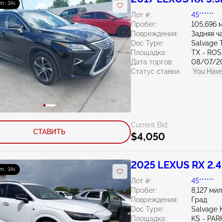
m : 13s
Лот #:
45******
Пробег:
105,696 
Повреждения:
Задняя ч
Doc Type:
Salvage 
Площадка:
TX - RO
Дата торгов:
08/07/2
Статус ставки:
You Have
Current Bid:
СТАВИТЬ
$4,050
2025 LEXUS RX 2.
m : 13s
Лот #:
45******
Пробег:
8,127 ми
Повреждения:
Град
Doc Type:
Salvage 
Площадка:
KS - PAR