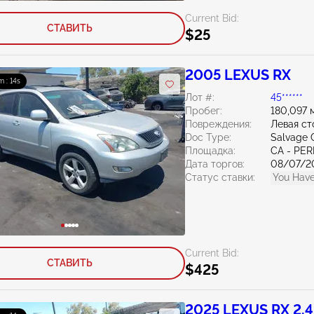
Current Bid:
СТАВИТЬ
$25
2005 LEXUS RX
m : 13s
Лот #:
45******
Пробег:
180,097 
Повреждения:
Левая с
Doc Type:
Salvage C
Площадка:
CA - PER
Дата торгов:
08/07/2
Статус ставки:
You Have
Current Bid:
СТАВИТЬ
$425
2025 LEXUS RX 2.