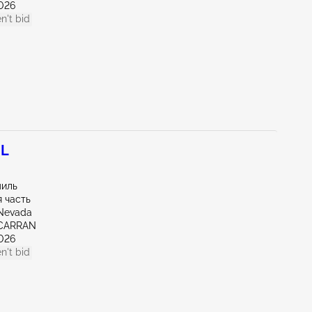
026
n't bid
3L
миль
 часть
Nevada
CARRAN
026
n't bid