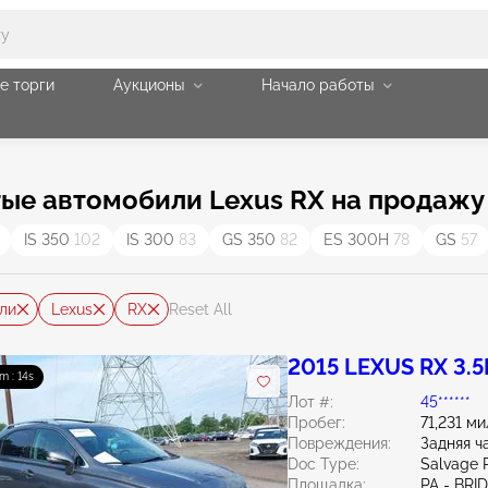
е торги
Аукционы
Начало работы
ые автомобили Lexus RX на продажу
IS 350
102
IS 300
83
GS 350
82
ES 300H
78
GS
57
ли
Lexus
RX
Reset All
2015 LEXUS RX 3.5
m : 13s
Лот #:
45******
Пробег:
71,231 ми
Повреждения:
Задняя ч
Doc Type:
Salvage 
Площадка:
PA - BR