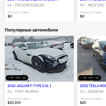
VA - FREDERICKSBURG
NY - MEDFORD
Текущая ставка:
Текущая ставка:
$0
$0
Популярные автомобили
8h : 42m : 11s
11h : 42m : 11s
2016 JAGUAR F-TYPE 5.0L 1
2022 TESLA MO
NJ - PORT MURRAY
CA - GARDENA
Текущая ставка:
Текущая ставка:
$10,100
$25