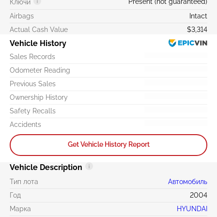
Present (not guaranteed)
Ключи
Airbags
Intact
Actual Cash Value
$3,314
Vehicle History
Sales Records
Odometer Reading
Previous Sales
Ownership History
Safety Recalls
Accidents
Get Vehicle History Report
Vehicle Description
Тип лота
Автомобиль
Год
2004
Марка
HYUNDAI