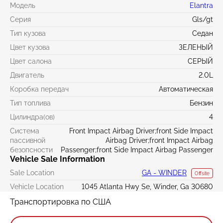
Модель
Elantra
Серия
Gls/gt
Тип кузова
Седан
Цвет кузова
ЗЕЛЕНЫЙ
Цвет салона
СЕРЫЙ
Двигатель
2.0L
Коробка передач
Автоматическая
Тип топлива
Бензин
Цилиндра(ов)
4
Система
Front Impact Airbag Driver;front Side Impact
пассивной
Airbag Driver;front Impact Airbag
безопсности
Passenger;front Side Impact Airbag Passenger
Vehicle Sale Information
Sale Location
GA - WINDER
Offsite
Vehicle Location
1045 Atlanta Hwy Se, Winder, Ga 30680
Транспортировка по США