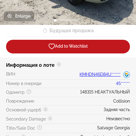
Enlarge
Будущая продажа
Add to Watchlist
Информация о лоте
ВИН
KMHDN46D84U******
Номер в очереди
45******
148315 НЕАКТУАЛЬНЫЙ
Одометр
Повреждение
Collision
Задняя часть
Основной ущерб
Неизвестно
Secondary Damage
Salvage Georgia
Title/Sale Doc