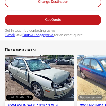
Change Destination
Get Quote
Get In touch by contacting us via
E-mail
или
Онлайн поддержка
for an exact quote
Похожие лоты
4d : 8h : 42m : 11s
Будущая продажа
2004 HYUNDAI ELANTRA 2.0L 4
2004 HYUNDAI E