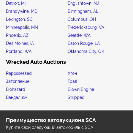
Detroit, MI
Englishtown, NJ
Brandywine, MD
Birmingham, AL
Lexington, SC
Columbus, OH
Minneapolis, MN
Fredericksburg, VA
Phoenix, AZ
Seattle, WA
Des Moines, IA
Baton Rouge, LA
Portland, WA
Oklahoma City, OK
Wrecked Auto Auctions
Repossessed
Угон
Затопление
Град
Biohazard
Blown Engine
Вандализм
Stripped
Преимущество автоаукциона SCA
Купите свой следующий автомобиль с SCA