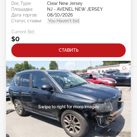
Doc Type:
Clear New Jersey
Площадка:
NJ - AVENEL NEW JERSEY
Дата торгов:
08/10/2026
Статус ставки:
You Haven't bid
Current Bid:
$0
СТАВИТЬ
Swipe to right for more images