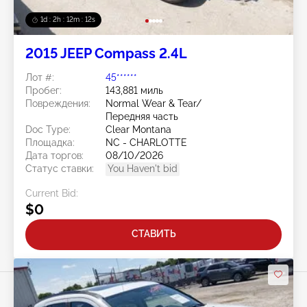
1d : 2h : 12m : 10s
2015 JEEP Compass 2.4L
Лот #:
45******
Пробег:
143,881 миль
Повреждения:
Normal Wear & Tear/
Передняя часть
Doc Type:
Clear Montana
Площадка:
NC - CHARLOTTE
Дата торгов:
08/10/2026
Статус ставки:
You Haven't bid
Current Bid:
$0
СТАВИТЬ