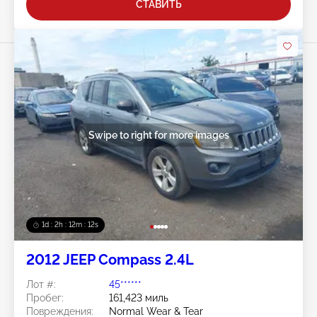
СТАВИТЬ
Swipe to right for more images
1d : 2h : 12m : 10s
2012 JEEP Compass 2.4L
Лот #:
45******
Пробег:
161,423 миль
Повреждения:
Normal Wear & Tear