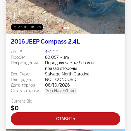
1d : 2h : 12m : 10s
2016 JEEP Compass 2.4L
Лот #:
45******
Пробег:
80,057 миль
Повреждения:
Передняя часть/Левая и
правая стороны
Doc Type:
Salvage North Carolina
Площадка:
NC - CONCORD
Дата торгов:
08/10/2026
Статус ставки:
You Haven't bid
Current Bid:
$0
СТАВИТЬ