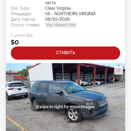
часть
Doc Type:
Clear Virginia
Площадка:
VA - NORTHERN VIRGINIA
Дата торгов:
08/10/2026
Статус ставки:
You Haven't bid
Current Bid:
$0
СТАВИТЬ
Swipe to right for more images