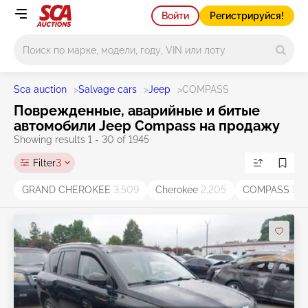
Войти
Регистрируйся!
Main search
Sca auction
>
Salvage cars
>
Jeep
>
COMPASS
Поврежденные, аварийные и битые
автомобили Jeep Compass на продажу
Showing results 1 - 30 of 1945
Filter
3
GRAND CHEROKEE
3,509
Cherokee
2,205
COMPASS
1,8