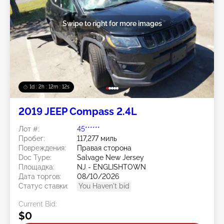
Swipe to right for more images
1d : 2h : 12m : 10s
2019 JEEP Compass 2.4L
Лот #:
45******
Пробег:
117,277 миль
Повреждения:
Правая сторона
Doc Type:
Salvage New Jersey
Площадка:
NJ - ENGLISHTOWN
Дата торгов:
08/10/2026
Статус ставки:
You Haven't bid
Current Bid:
$0