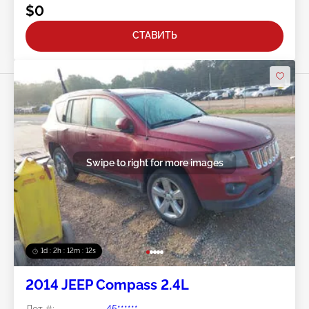
$0
СТАВИТЬ
Swipe to right for more images
1d : 2h : 12m : 10s
2014 JEEP Compass 2.4L
Лот #:
45******