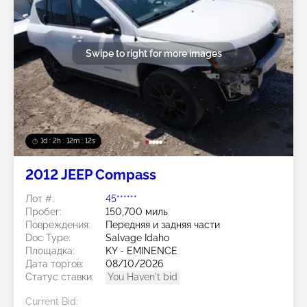
Swipe to right for more images
1d : 2h : 12m : 10s
2012 JEEP Compass
Лот #:
45******
Пробег:
150,700 миль
Повреждения:
Передняя и задняя части
Doc Type:
Salvage Idaho
Площадка:
KY - EMINENCE
Дата торгов:
08/10/2026
Статус ставки:
You Haven't bid
Current Bid: