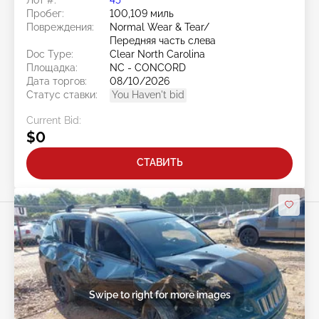
Пробег:
100,109 миль
Повреждения:
Normal Wear & Tear/
Передняя часть слева
Doc Type:
Clear North Carolina
Площадка:
NC - CONCORD
Дата торгов:
08/10/2026
Статус ставки:
You Haven't bid
Current Bid:
$0
СТАВИТЬ
Swipe to right for more images