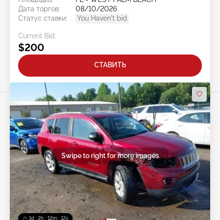
Дата торгов:
08/10/2026
Статус ставки:
You Haven't bid
Current Bid:
$200
СТАВИТЬ
Swipe to right for more images
1d : 2h : 12m : 10s