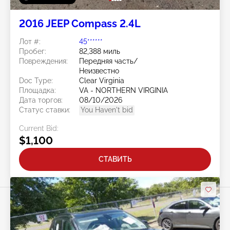
2016 JEEP Compass 2.4L
Лот #:
45******
Пробег:
82,388 миль
Повреждения:
Передняя часть/
Неизвестно
Doc Type:
Clear Virginia
Площадка:
VA - NORTHERN VIRGINIA
Дата торгов:
08/10/2026
Статус ставки:
You Haven't bid
Current Bid:
$1,100
СТАВИТЬ