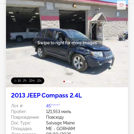
Swipe to right for more images
1d : 2h : 12m : 10s
2013 JEEP Compass 2.4L
Лот #:
45******
Пробег:
121,553 миль
Повреждения:
Повсюду
Doc Type:
Salvage Maine
Площадка:
ME - GORHAM