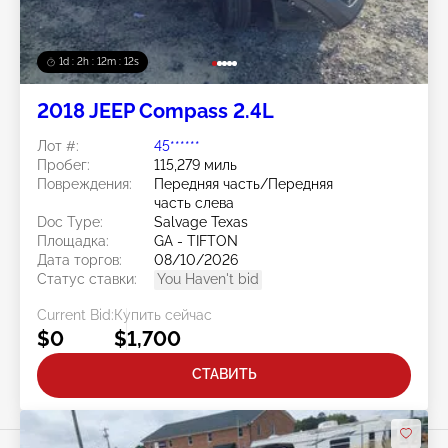
1d : 2h : 12m : 10s
2018 JEEP Compass 2.4L
Лот #:
45******
Пробег:
115,279 миль
Повреждения:
Передняя часть/Передняя
часть слева
Doc Type:
Salvage Texas
Площадка:
GA - TIFTON
Дата торгов:
08/10/2026
Статус ставки:
You Haven't bid
Current Bid:
Купить сейчас
$0
$1,700
СТАВИТЬ