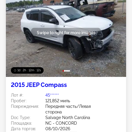
Swipe to right for more images
1d : 2h : 12m : 10s
2015 JEEP Compass
Лот #:
45******
Пробег:
121,852 миль
Повреждения:
Передняя часть/Левая
сторона
Doc Type:
Salvage North Carolina
Площадка:
NC - CONCORD
Дата торгов:
08/10/2026