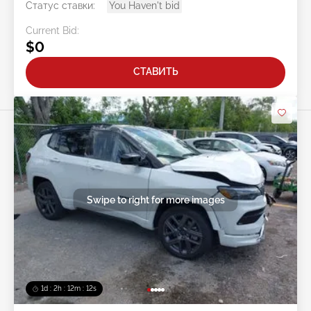
Статус ставки:
You Haven't bid
Current Bid:
$0
СТАВИТЬ
Swipe to right for more images
1d : 2h : 12m : 10s