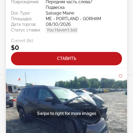
Повреждения:
Передняя часть слева/
Подвеска
Doc Type:
Salvage Maine
Площадка:
ME - PORTLAND - GORHAM
Дата торгов:
08/10/2026
Статус ставки:
You Haven't bid
Current Bid:
$0
СТАВИТЬ
Swipe to right for more images