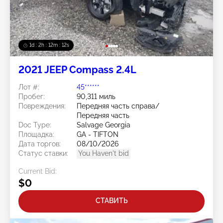
1d : 2h : 12m : 10s
2021 JEEP Compass 2.4L
Лот #:
45******
Пробег:
90,311 миль
Повреждения:
Передняя часть справа/
Передняя часть
Doc Type:
Salvage Georgia
Площадка:
GA - TIFTON
Дата торгов:
08/10/2026
Статус ставки:
You Haven't bid
Current Bid:
$0
СТАВИТЬ