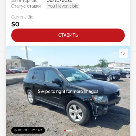
Дата торгов:
08/10/2026
Статус ставки:
You Haven't bid
Current Bid:
$0
СТАВИТЬ
Swipe to right for more images
1d : 2h : 12m : 10s