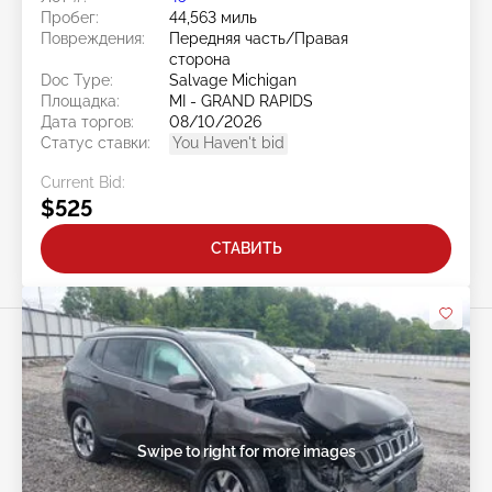
Пробег:
44,563 миль
Повреждения:
Передняя часть/Правая
сторона
Doc Type:
Salvage Michigan
Площадка:
MI - GRAND RAPIDS
Дата торгов:
08/10/2026
Статус ставки:
You Haven't bid
Current Bid:
$525
СТАВИТЬ
Swipe to right for more images