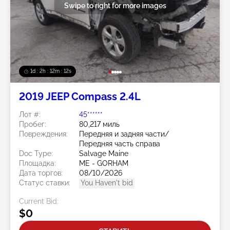
Swipe to right for more images
1d : 2h : 12m : 10s
2019 JEEP Compass 2.4L
Лот #:
45******
Пробег:
80,217 миль
Повреждения:
Передняя и задняя части/
Передняя часть справа
Doc Type:
Salvage Maine
Площадка:
ME - GORHAM
Дата торгов:
08/10/2026
Статус ставки:
You Haven't bid
Current Bid:
$0