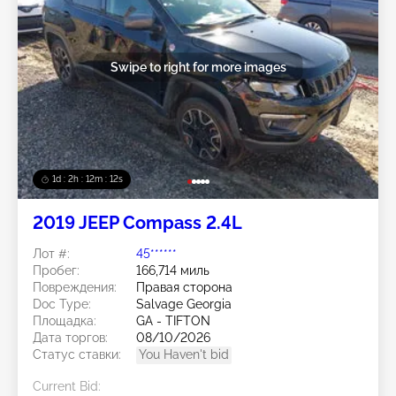
Swipe to right for more images
1d : 2h : 12m : 10s
2019 JEEP Compass 2.4L
Лот #:
45******
Пробег:
166,714 миль
Повреждения:
Правая сторона
Doc Type:
Salvage Georgia
Площадка:
GA - TIFTON
Дата торгов:
08/10/2026
Статус ставки:
You Haven't bid
Current Bid: