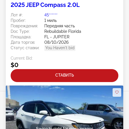
2025 JEEP Compass 2.0L
Лот #:
45******
Пробег:
1 миль
Повреждения:
Передняя часть
Doc Type:
Rebuildable Florida
Площадка:
FL - JUPITER
Дата торгов:
08/10/2026
Статус ставки:
You Haven't bid
Current Bid:
$0
СТАВИТЬ
Swipe to right for more images