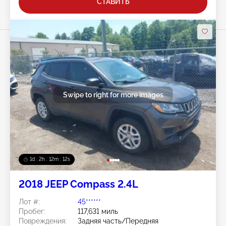
СТАВИТЬ
Swipe to right for more images
1d : 2h : 12m : 10s
2018 JEEP Compass 2.4L
Лот #:
45******
Пробег:
117,631 миль
Повреждения:
Задняя часть/Передняя