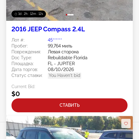
1d : 2h : 12m : 10s
2016 JEEP Compass 2.4L
Лот #:
45******
Пробег:
99,764 миль
Повреждения:
Левая сторона
Doc Type:
Rebuildable Florida
Площадка:
FL - JUPITER
Дата торгов:
08/10/2026
Статус ставки:
You Haven't bid
Current Bid:
$0
СТАВИТЬ