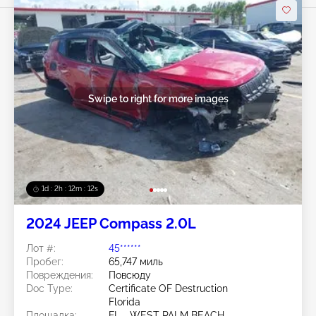
Swipe to right for more images
1d : 2h : 12m : 10s
2024 JEEP Compass 2.0L
Лот #:
45******
Пробег:
65,747 миль
Повреждения:
Повсюду
Doc Type:
Certificate OF Destruction
Florida
Площадка:
FL - WEST PALM BEACH