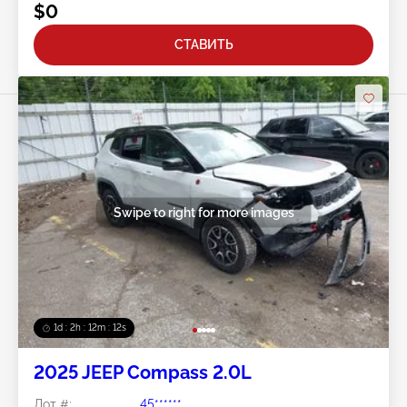
$0
СТАВИТЬ
Swipe to right for more images
1d : 2h : 12m : 10s
2025 JEEP Compass 2.0L
Лот #:
45******