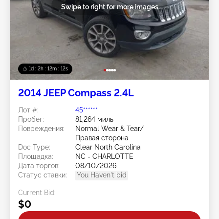
Swipe to right for more images
1d : 2h : 12m : 10s
2014 JEEP Compass 2.4L
Лот #:
45******
Пробег:
81,264 миль
Повреждения:
Normal Wear & Tear/
Правая сторона
Doc Type:
Clear North Carolina
Площадка:
NC - CHARLOTTE
Дата торгов:
08/10/2026
Статус ставки:
You Haven't bid
Current Bid:
$0