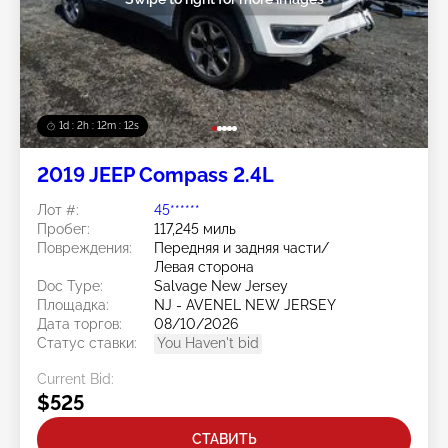
1d : 2h : 12m : 10s
2019 JEEP Compass 2.4L
Лот #:
45******
Пробег:
117,245 миль
Повреждения:
Передняя и задняя части/
Левая сторона
Doc Type:
Salvage New Jersey
Площадка:
NJ - AVENEL NEW JERSEY
Дата торгов:
08/10/2026
Статус ставки:
You Haven't bid
Current Bid:
$525
СТАВИТЬ