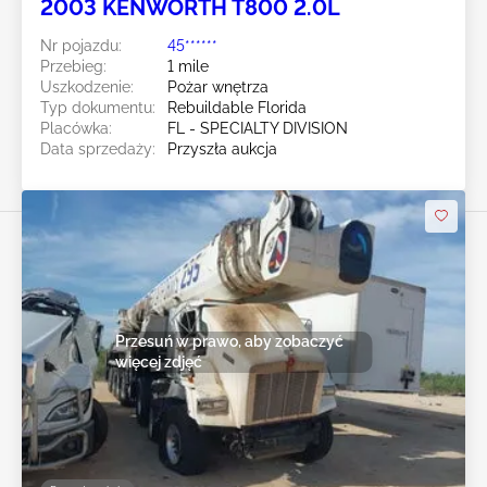
2003 KENWORTH T800 2.0L
Nr pojazdu:
45******
Przebieg:
1 mile
Uszkodzenie:
Pożar wnętrza
Typ dokumentu:
Rebuildable Florida
Placówka:
FL - SPECIALTY DIVISION
Data sprzedaży:
Przyszła aukcja
Przesuń w prawo, aby zobaczyć
więcej zdjęć