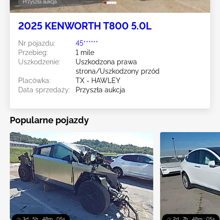
Przyszła aukcja
2025 KENWORTH T800 5.0L
Nr pojazdu:
45******
Przebieg:
1 mile
Uszkodzenie:
Uszkodzona prawa
strona/Uszkodzony przód
Placówka:
TX - HAWLEY
Data sprzedaży:
Przyszła aukcja
Popularne pojazdy
3d : 5h : 48m : 04s
2d : 7h : 48m : 04s