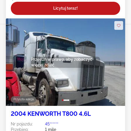
Licytuj teraz!
Przesuń w prawo, aby zobaczyć
więcej zdjęć
Przyszła aukcja
2004 KENWORTH T800 4.6L
Nr pojazdu:
45******
Przebieg:
1 mile