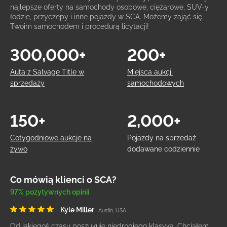
najlepsze oferty na samochody osobowe, ciężarowe, SUV-y,
łodzie, przyczepy i inne pojazdy w SCA. Możemy zająć się
Twoim samochodem i procedurą licytacji!
300,000+
200+
Auta z Salvage Title w
Miejsca aukcji
sprzedaży
samochodowych
150+
2,000+
Cotygodniowe aukcje na
Pojazdy na sprzedaż
żywo
dodawane codziennie
Co mówią klienci o SCA?
97% pozytywnych opinii
Kyle Miller
Austin, USA
Od jakiegoś czasu poszukuję niedrogiego klasyka. Chciałem