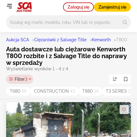
Zaloguj się
Zarejestruj się
Główne wyszukiwanie
Aukcja SCA
>
Ciężarówki z Salvage Title
>
Kenworth
>
T800
Auta dostawcze lub ciężarowe Kenworth
T800 rozbite i z Salvage Title do naprawy
w sprzedaży
Wyświetlanie wyników 1 - 4 z 4
Filter
3
T680
65
CONSTRUCTION
43
T880
14
T3 SERIES
11