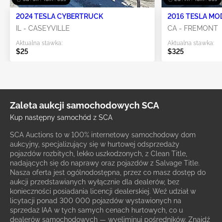
2024 TESLA CYBERTRUCK
2016 TESLA MO
IL - CASEYVILLE
CA - FREMONT
Aktualna stawka:
Aktualna stawka:
$25
$325
Zaleta aukcji samochodowych SCA
Kup następny samochód z SCA
SCA Auctions to w 100% internetowy samochodowy dom
aukcyjny, specjalizujący się w hurtowej odsprzedaży
pojazdów rozbitych, lekko uszkodzonych, z Clean Title,
nadających się do naprawy oraz pojazdów z Salvage Title.
Nasza oferta jest ogólnodostępna, przez co masz dostęp do
aukcji przedstawianych wyłącznie dla dealerów, bez
konieczności posiadania licencji dealerskiej. Weź udział w
licytacji ponad 300 000 pojazdów wystawionych na
sprzedaż IAA w tych samych cenach hurtowych, co u
dealerów samochodowych — wyeliminuj pośredników. Znajdź