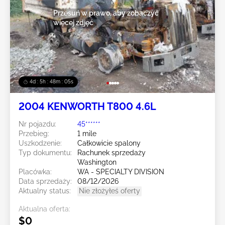
Przesuń w prawo, aby zobaczyć
więcej zdjęć
4d : 5h : 48m : 04s
2004 KENWORTH T800 4.6L
Nr pojazdu:
45******
Przebieg:
1 mile
Uszkodzenie:
Całkowicie spalony
Typ dokumentu:
Rachunek sprzedaży
Washington
Placówka:
WA - SPECIALTY DIVISION
Data sprzedaży:
08/12/2026
Aktualny status:
Nie złożyłeś oferty
Aktualna oferta:
$0