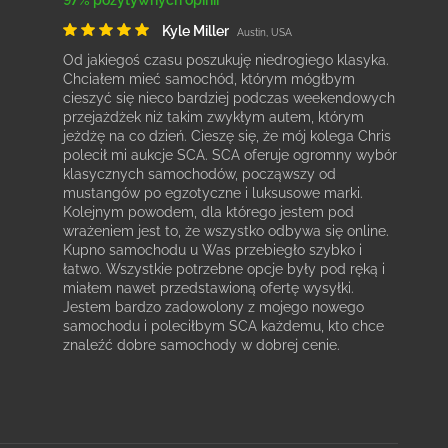
97% pozytywnych opinii
Kyle Miller
Austin, USA
Od jakiegoś czasu poszukuję niedrogiego klasyka.
Chciałem mieć samochód, którym mógłbym
cieszyć się nieco bardziej podczas weekendowych
przejażdżek niż takim zwykłym autem, którym
jeżdżę na co dzień. Cieszę się, że mój kolega Chris
polecił mi aukcje SCA. SCA oferuje ogromny wybór
klasycznych samochodów, począwszy od
mustangów po egzotyczne i luksusowe marki.
Kolejnym powodem, dla którego jestem pod
wrażeniem jest to, że wszystko odbywa się online.
Kupno samochodu u Was przebiegło szybko i
łatwo. Wszystkie potrzebne opcje były pod ręką i
miałem nawet przedstawioną ofertę wysyłki.
Jestem bardzo zadowolony z mojego nowego
samochodu i poleciłbym SCA każdemu, kto chce
znaleźć dobre samochody w dobrej cenie.