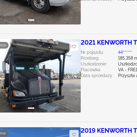
2021 KENWORTH T3
ukcja
Nr pojazdu:
44******
Przebieg:
185,358 m
Uszkodzenie:
Uszkodzo
Placówka:
VA - FR
Data sprzedaży:
Przyszła 
2019 KENWORTH T3
ukcja