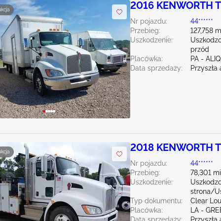
2016 KENWORTH T3
ukcja
Nr pojazdu:
44******
Przebieg:
127,758 m
Uszkodzenie:
Uszkodzo
przód
Placówka:
PA - ALI
Data sprzedaży:
Przyszła 
2018 KENWORTH T3
ukcja
Nr pojazdu:
44******
Przebieg:
78,301 mi
Uszkodzenie:
Uszkodzo
strona/Us
Typ dokumentu:
Clear Lou
Placówka:
LA - G
Data sprzedaży:
Przyszła 