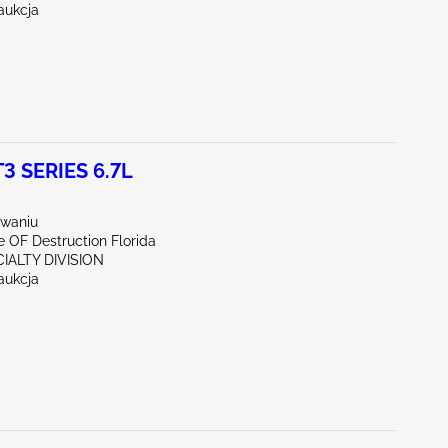
aukcja
 SERIES 6.7L
waniu
te OF Destruction Florida
CIALTY DIVISION
aukcja