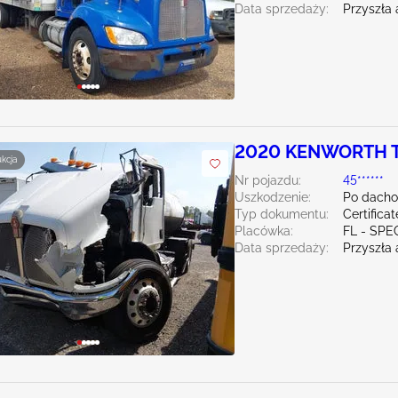
Data sprzedaży:
Przyszła 
2020 KENWORTH T3
ukcja
Nr pojazdu:
45******
Uszkodzenie:
Po dacho
Typ dokumentu:
Certifica
Placówka:
FL - SPE
Data sprzedaży:
Przyszła 