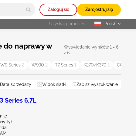
Zaloguj się
Zarejestruj się
Uzyskaj pomoc
Polish
selected
le do naprawy w
Wyświetlanie wyników 1 - 6
z 6
W9 Series
2
W990
2
T7 Series
1
K270/K370
1
COE
1
Data sprzedaży
Widok siatki
Zapisz wyszukiwanie
 Series 6.7L
mile
ny tył
rida
RAM