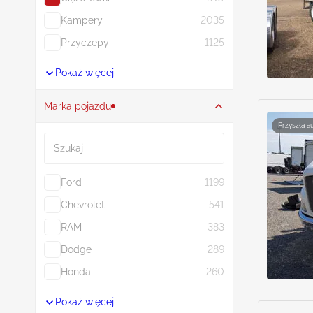
Kampery
2035
Przyczepy
1125
Pokaż więcej
Marka pojazdu
Przyszła a
Szukaj
Ford
1199
Chevrolet
541
RAM
383
Dodge
289
Honda
260
Pokaż więcej