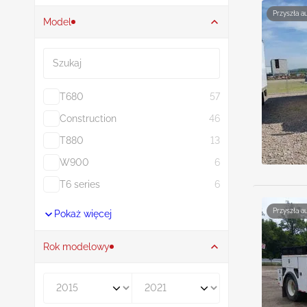
Przyszła a
Model
Szukaj
T680
57
Construction
46
T880
13
W900
6
T6 series
6
Przyszła a
Pokaż więcej
Rok modelowy
Rocznik od
Rocznik do