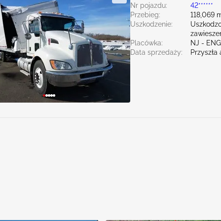
Nr pojazdu:
42******
Przebieg:
118,069 m
Uszkodzenie:
Uszkodzo
zawiesze
Placówka:
NJ - EN
Data sprzedaży:
Przyszła 