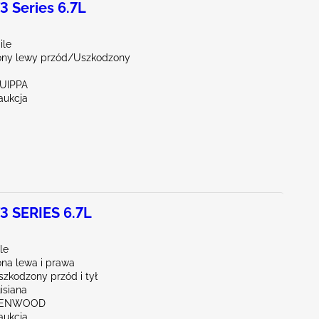
 Series 6.7L
ile
ny lewy przód/Uszkodzony
QUIPPA
aukcja
 SERIES 6.7L
le
na lewa i prawa
zkodzony przód i tył
isiana
REENWOOD
aukcja