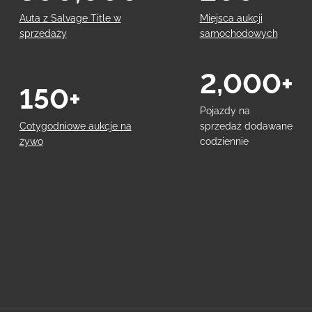
Auta z Salvage Title w
Miejsca aukcji
sprzedaży
samochodowych
2,000+
150+
Pojazdy na
Cotygodniowe aukcje na
sprzedaż dodawane
żywo
codziennie