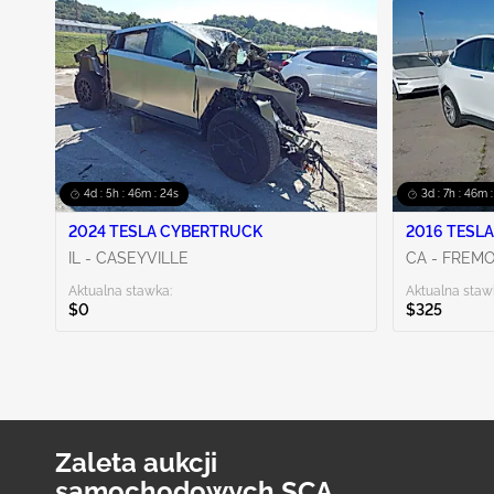
MS - JACKSON
1
Pokaż więcej
4d : 5h : 46m : 23s
3d : 7h : 46m 
2024 TESLA CYBERTRUCK
2016 TESLA
IL - CASEYVILLE
CA - FREM
Aktualna stawka:
Aktualna staw
$0
$325
Zaleta aukcji
samochodowych SCA