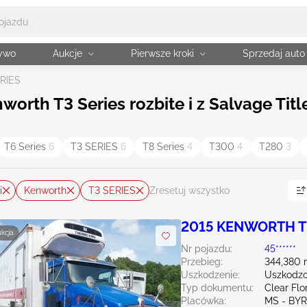
żywo
Aukcje
Pierwsze kroki
Sprzedaj auto
RIES
orth T3 Series rozbite i z Salvage Tit
T6 Series
6
T3 SERIES
6
T8 Series
4
T300
4
T280
3
i
Kenworth
T3 SERIES
Zresetuj wszystko
2015 KENWORTH T3
ukcja
Nr pojazdu:
45******
Przebieg:
344,380 
Uszkodzenie:
Uszkodzo
Typ dokumentu:
Clear Flo
Placówka:
MS - BY