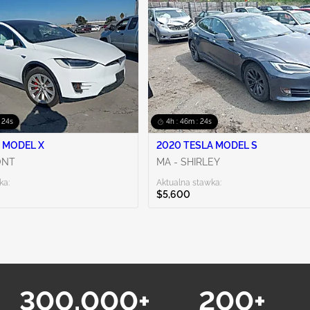
: 23s
4h : 46m : 23s
 MODEL X
2020 TESLA MODEL S
ONT
MA - SHIRLEY
ka:
Aktualna stawka:
$5,600
300,000+
200+