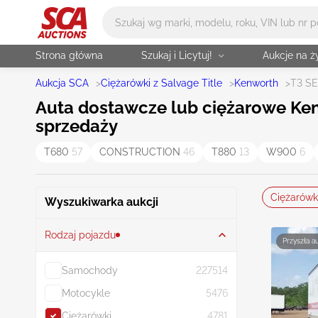
Główne wyszukiwanie
Strona główna
Szukaj i Licytuj!
Aukcje na 
Aukcja SCA
>
Ciężarówki z Salvage Title
>
Kenworth
>
T3 SE
Auta dostawcze lub ciężarowe Kenw
sprzedaży
T680
57
CONSTRUCTION
46
T880
13
W900
6
Ciężarówk
Wyszukiwarka aukcji
Rodzaj pojazdu
Przyszła a
Samochody
227514
Motocykle
5476
Ciężarówki
4781