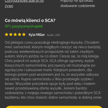
Cotygodniowe aukcje na
Pojazdy na sprzedaż
żywo
dodawane codziennie
Co mówią klienci o SCA?
97% pozytywnych opinii
Kyle Miller
Austin, USA
Od jakiegoś czasu poszukuję niedrogiego klasyka. Chciałem
mieć samochód, którym mógłbym cieszyć się nieco bardziej
podczas weekendowych przejażdżek niż takim zwykłym
autem, którym jeżdżę na co dzień. Cieszę się, że mój kolega
Chris polecił mi aukcje SCA. SCA oferuje ogromny wybór
klasycznych samochodów, począwszy od mustangów po
egzotyczne i luksusowe marki. Kolejnym powodem, dla
którego jestem pod wrażeniem jest to, że wszystko odbywa
się online. Kupno samochodu u Was przebiegło szybko i
łatwo. Wszystkie potrzebne opcje były pod ręką i miałem
nawet przedstawioną ofertę wysyłki. Jestem bardzo
zadowolony z mojego nowego samochodu i poleciłbym SCA
każdemu, kto chce znaleźć dobre samochody w dobrej cenie.