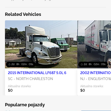
Related Vehicles
2d : 8h : 02m : 09s
2d : 8h : 02m : 09s
2015 INTERNATIONAL LF687 5.0L 6
2002 INTERNATIO
SC - NORTH CHARLESTON
NJ - ENGLISHTO
Aktualna stawka:
Aktualna stawka:
$0
$0
Popularne pojazdy