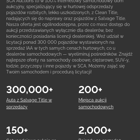
SCA Auctions to w 100% internetowy samochodowy dom
aukcyjny, specjalizujący się w hurtowej odsprzedaży
pojazdów rozbitych, lekko uszkodzonych, z Clean Title,
nadających się do naprawy oraz pojazdów z Salvage Title.
Nasza oferta jest ogólnodostępna, przez co masz dostęp do
aukcji przedstawianych wyłącznie dla dealerów, bez
konieczności posiadania licencji dealerskiej. Weź udział w
licytacji ponad 300 000 pojazdów wystawionych na
sprzedaż IAA w tych samych cenach hurtowych, co u
dealerów samochodowych — wyeliminuj pośredników. Znajdź
najlepsze oferty na samochody osobowe, ciężarowe, SUV-y,
łodzie, przyczepy i inne pojazdy w SCA. Możemy zająć się
Twoim samochodem i procedurą licytacji!
300,000+
200+
Auta z Salvage Title w
Miejsca aukcji
sprzedaży
samochodowych
150+
2,000+