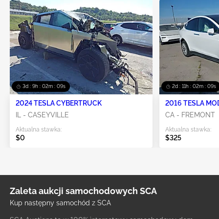
3d : 9h : 02m : 09s
2d : 11h : 02m : 09s
2024 TESLA CYBERTRUCK
2016 TESLA MO
IL - CASEYVILLE
CA - FREMONT
Aktualna stawka:
Aktualna stawka:
$0
$325
Zaleta aukcji samochodowych SCA
Kup następny samochód z SCA