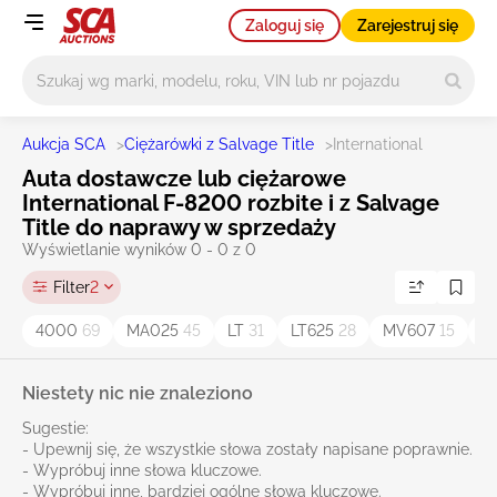
Zaloguj się
Zarejestruj się
Główne wyszukiwanie
Aukcja SCA
>
Ciężarówki z Salvage Title
>
International
Auta dostawcze lub ciężarowe
International F-8200 rozbite i z Salvage
Title do naprawy w sprzedaży
Wyświetlanie wyników 0 - 0 z 0
Filter
2
4000
69
MA025
45
LT
31
LT625
28
MV607
15
D
Niestety nic nie znaleziono
Sugestie:
- Upewnij się, że wszystkie słowa zostały napisane poprawnie.
- Wypróbuj inne słowa kluczowe.
- Wypróbuj inne, bardziej ogólne słowa kluczowe.