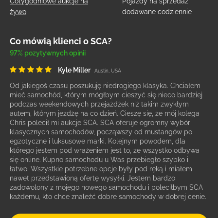
Cotygodniowe aukcje na
Pojazdy na sprzedaż
żywo
dodawane codziennie
Co mówią klienci o SCA?
97% pozytywnych opinii
Kyle Miller
Austin, USA
Od jakiegoś czasu poszukuję niedrogiego klasyka. Chciałem
mieć samochód, którym mógłbym cieszyć się nieco bardziej
podczas weekendowych przejażdżek niż takim zwykłym
autem, którym jeżdżę na co dzień. Cieszę się, że mój kolega
Chris polecił mi aukcje SCA. SCA oferuje ogromny wybór
klasycznych samochodów, począwszy od mustangów po
egzotyczne i luksusowe marki. Kolejnym powodem, dla
którego jestem pod wrażeniem jest to, że wszystko odbywa
się online. Kupno samochodu u Was przebiegło szybko i
łatwo. Wszystkie potrzebne opcje były pod ręką i miałem
nawet przedstawioną ofertę wysyłki. Jestem bardzo
zadowolony z mojego nowego samochodu i poleciłbym SCA
każdemu, kto chce znaleźć dobre samochody w dobrej cenie.