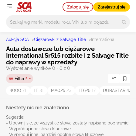
Zaloguj się
Zarejestruj się
Główne wyszukiwanie
Aukcja SCA
>
Ciężarówki z Salvage Title
>
International
Auta dostawcze lub ciężarowe
International Sr515 rozbite i z Salvage Title
do naprawy w sprzedaży
Wyświetlanie wyników 0 - 0 z 0
Filter
2
4000
71
LT
31
MA025
23
LT625
17
DURASTAR 430
Niestety nic nie znaleziono
Sugestie:
- Upewnij się, że wszystkie słowa zostały napisane poprawnie.
- Wypróbuj inne słowa kluczowe.
- Wypróbuj inne, bardziej ogólne słowa kluczowe.