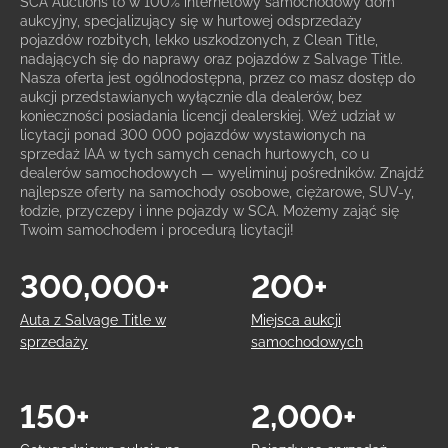
SCA Auctions to w 100% internetowy samochodowy dom
aukcyjny, specjalizujący się w hurtowej odsprzedaży
pojazdów rozbitych, lekko uszkodzonych, z Clean Title,
nadających się do naprawy oraz pojazdów z Salvage Title.
Nasza oferta jest ogólnodostępna, przez co masz dostęp do
aukcji przedstawianych wyłącznie dla dealerów, bez
konieczności posiadania licencji dealerskiej. Weź udział w
licytacji ponad 300 000 pojazdów wystawionych na
sprzedaż IAA w tych samych cenach hurtowych, co u
dealerów samochodowych — wyeliminuj pośredników. Znajdź
najlepsze oferty na samochody osobowe, ciężarowe, SUV-y,
łodzie, przyczepy i inne pojazdy w SCA. Możemy zająć się
Twoim samochodem i procedurą licytacji!
300,000+
200+
Auta z Salvage Title w
Miejsca aukcji
sprzedaży
samochodowych
150+
2,000+