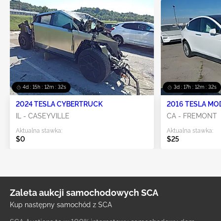
4d : 15h : 12m : 32s
3d : 17h : 12m : 32s
2024 TESLA CYBERTRUCK
2016 TESLA MO
IL - CASEYVILLE
CA - FREMONT
Aktualna stawka:
Aktualna stawka:
$0
$25
Zaleta aukcji samochodowych SCA
Kup następny samochód z SCA