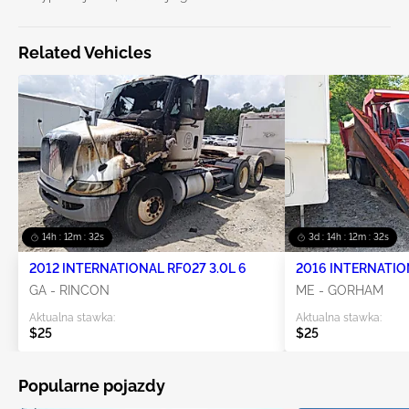
Related Vehicles
14h : 12m : 32s
3d : 14h : 12m : 32s
2012 INTERNATIONAL RF027 3.0L 6
2016 INTERNATION
GA - RINCON
ME - GORHAM
Aktualna stawka:
Aktualna stawka:
$25
$25
Popularne pojazdy