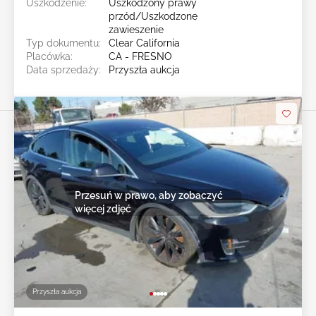
Uszkodzenie:
Uszkodzony prawy
przód/Uszkodzone
zawieszenie
Typ dokumentu:
Clear California
Placówka:
CA - FRESNO
Data sprzedaży:
Przyszła aukcja
Przesuń w prawo, aby zobaczyć
więcej zdjęć
Przyszła aukcja