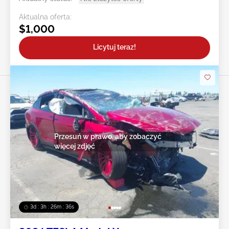
Aktualna oferta:
$1,000
Licytuj teraz!
Przesuń w prawo, aby zobaczyć
więcej zdjęć
3d : 3h : 26m : 33s