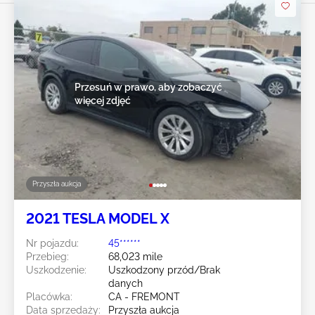
Przesuń w prawo, aby zobaczyć
więcej zdjęć
Przyszła aukcja
2021 TESLA MODEL X
Nr pojazdu:
45******
Przebieg:
68,023 mile
Uszkodzenie:
Uszkodzony przód/Brak
danych
Placówka:
CA - FREMONT
Data sprzedaży:
Przyszła aukcja