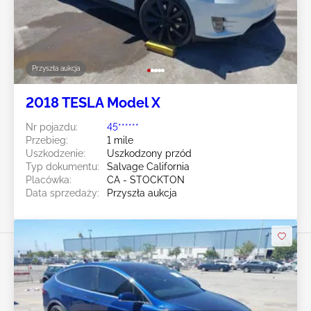
Przyszła aukcja
2018 TESLA Model X
Nr pojazdu:
45******
Przebieg:
1 mile
Uszkodzenie:
Uszkodzony przód
Typ dokumentu:
Salvage California
Placówka:
CA - STOCKTON
Data sprzedaży:
Przyszła aukcja