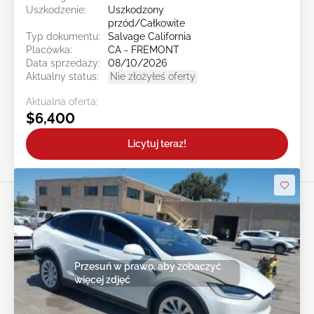
Uszkodzenie:
Uszkodzony
przód/Całkowite
Typ dokumentu:
Salvage California
Placówka:
CA - FREMONT
Data sprzedaży:
08/10/2026
Aktualny status:
Nie złożyłeś oferty
Aktualna oferta:
$6,400
Licytuj teraz!
Przesuń w prawo, aby zobaczyć
więcej zdjęć