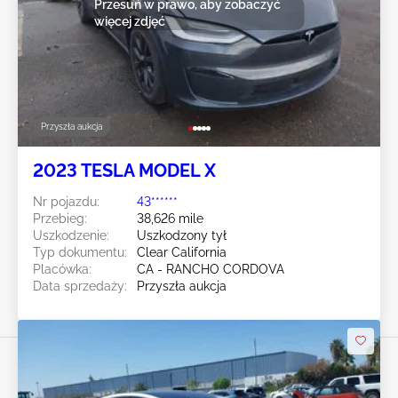
Przesuń w prawo, aby zobaczyć
więcej zdjęć
Przyszła aukcja
2023 TESLA MODEL X
Nr pojazdu:
43******
Przebieg:
38,626 mile
Uszkodzenie:
Uszkodzony tył
Typ dokumentu:
Clear California
Placówka:
CA - RANCHO CORDOVA
Data sprzedaży:
Przyszła aukcja