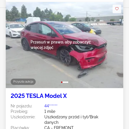
Przesuń w prawo, aby zobaczyć
więcej zdjęć
Przyszła aukcja
2025 TESLA Model X
Nr pojazdu:
44******
Przebieg:
1 mile
Uszkodzenie:
Uszkodzony przód i tył/Brak
danych
Placówka:
CA - FREMONT