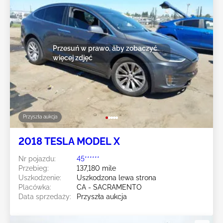
Przesuń w prawo, aby zobaczyć
więcej zdjęć
Przyszła aukcja
2018 TESLA MODEL X
Nr pojazdu:
45******
Przebieg:
137,180 mile
Uszkodzenie:
Uszkodzona lewa strona
Placówka:
CA - SACRAMENTO
Data sprzedaży:
Przyszła aukcja