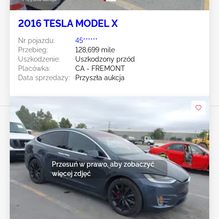
2016 TESLA MODEL X
Nr pojazdu:
45******
Przebieg:
128,699 mile
Uszkodzenie:
Uszkodzony przód
Placówka:
CA - FREMONT
Data sprzedaży:
Przyszła aukcja
Przesuń w prawo, aby zobaczyć
więcej zdjęć