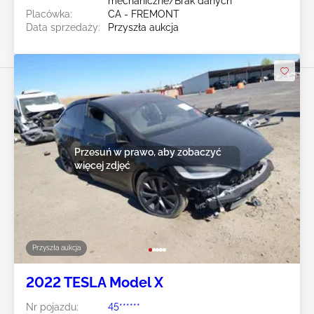
mechaniczne/Brak danych
Placówka:
CA - FREMONT
Data sprzedaży:
Przyszła aukcja
Przesuń w prawo, aby zobaczyć
więcej zdjęć
Przyszła aukcja
2022 TESLA Model X
Nr pojazdu:
45******