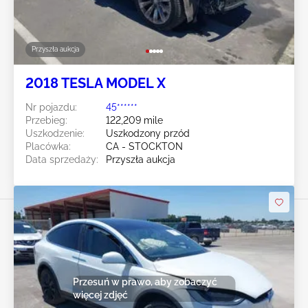
Przyszła aukcja
2018 TESLA MODEL X
Nr pojazdu:
45******
Przebieg:
122,209 mile
Uszkodzenie:
Uszkodzony przód
Placówka:
CA - STOCKTON
Data sprzedaży:
Przyszła aukcja
Przesuń w prawo, aby zobaczyć
więcej zdjęć