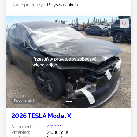
Data sprzedaży:
Przyszła aukcja
Przesuń w prawo, aby zobaczyć
więcej zdjęć
Przyszła aukcja
2026 TESLA Model X
Nr pojazdu:
44******
Przebieg:
2,036 mile