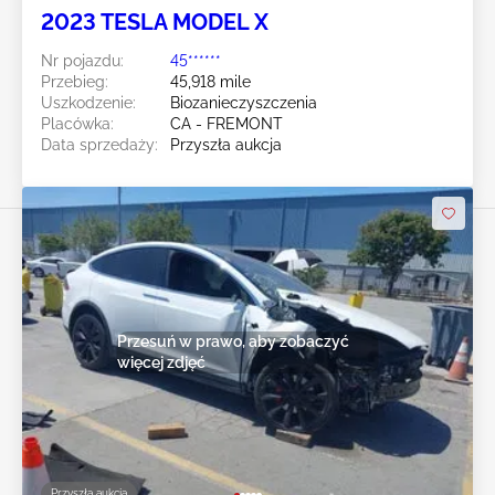
2023 TESLA MODEL X
Nr pojazdu:
45******
Przebieg:
45,918 mile
Uszkodzenie:
Biozanieczyszczenia
Placówka:
CA - FREMONT
Data sprzedaży:
Przyszła aukcja
Przesuń w prawo, aby zobaczyć
więcej zdjęć
Przyszła aukcja