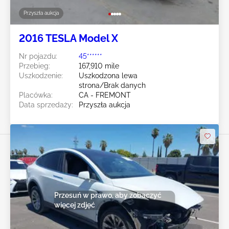
Przyszła aukcja
2016 TESLA Model X
Nr pojazdu:
45******
Przebieg:
167,910 mile
Uszkodzenie:
Uszkodzona lewa
strona/Brak danych
Placówka:
CA - FREMONT
Data sprzedaży:
Przyszła aukcja
Przesuń w prawo, aby zobaczyć
więcej zdjęć