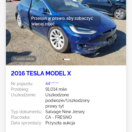
Przesuń w prawo, aby zobaczyć
więcej zdjęć
Przyszła aukcja
2016 TESLA MODEL X
Nr pojazdu:
44******
Przebieg:
91,014 mile
Uszkodzenie:
Uszkodzone
podwozie/Uszkodzony
prawy tył
Typ dokumentu:
Salvage New Jersey
Placówka:
CA - FRESNO
Data sprzedaży:
Przyszła aukcja