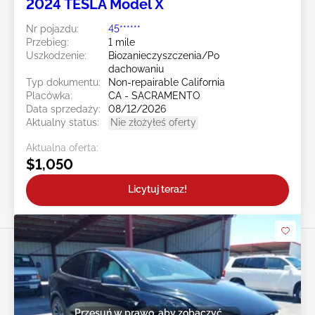
2024 TESLA Model X
Nr pojazdu:
45******
Przebieg:
1 mile
Uszkodzenie:
Biozanieczyszczenia/Po
dachowaniu
Typ dokumentu:
Non-repairable California
Placówka:
CA - SACRAMENTO
Data sprzedaży:
08/12/2026
Aktualny status:
Nie złożyłeś oferty
Aktualna oferta:
$1,050
Licytuj teraz!
Przesuń w prawo, aby zobaczyć