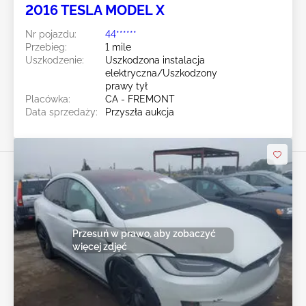
2016 TESLA MODEL X
Nr pojazdu:
44******
Przebieg:
1 mile
Uszkodzenie:
Uszkodzona instalacja
elektryczna/Uszkodzony
prawy tył
Placówka:
CA - FREMONT
Data sprzedaży:
Przyszła aukcja
Przesuń w prawo, aby zobaczyć
więcej zdjęć