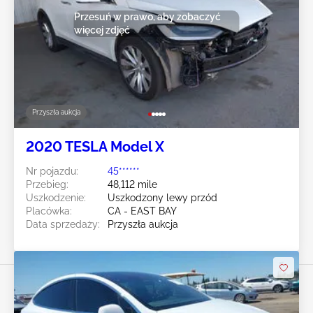
Przesuń w prawo, aby zobaczyć
więcej zdjęć
Przyszła aukcja
2020 TESLA Model X
Nr pojazdu:
45******
Przebieg:
48,112 mile
Uszkodzenie:
Uszkodzony lewy przód
Placówka:
CA - EAST BAY
Data sprzedaży:
Przyszła aukcja