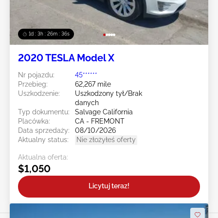
1d : 3h : 26m : 33s
2020 TESLA Model X
Nr pojazdu:
45******
Przebieg:
62,267 mile
Uszkodzenie:
Uszkodzony tył/Brak
danych
Typ dokumentu:
Salvage California
Placówka:
CA - FREMONT
Data sprzedaży:
08/10/2026
Aktualny status:
Nie złożyłeś oferty
Aktualna oferta:
$1,050
Licytuj teraz!