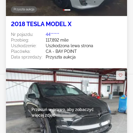
Przyszła aukcja
2018 TESLA MODEL X
Nr pojazdu:
44******
Przebieg:
117,892 mile
Uszkodzenie:
Uszkodzona lewa strona
Placówka:
CA - BAY POINT
Data sprzedaży:
Przyszła aukcja
Przesuń w prawo, aby zobaczyć
więcej zdjęć