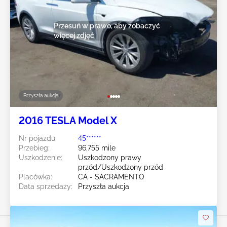
Przesuń w prawo, aby zobaczyć
więcej zdjęć
Przyszła aukcja
2016 TESLA Model X
Nr pojazdu:
45******
Przebieg:
96,755 mile
Uszkodzenie:
Uszkodzony prawy
przód/Uszkodzony przód
Placówka:
CA - SACRAMENTO
Data sprzedaży:
Przyszła aukcja