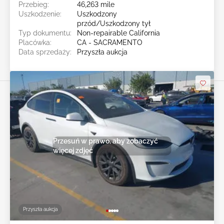
Przebieg:
46,263 mile
Uszkodzenie:
Uszkodzony
przód/Uszkodzony tył
Typ dokumentu:
Non-repairable California
Placówka:
CA - SACRAMENTO
Data sprzedaży:
Przyszła aukcja
Przesuń w prawo, aby zobaczyć
więcej zdjęć
Przyszła aukcja