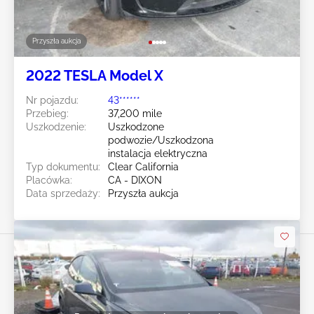
Przyszła aukcja
2022 TESLA Model X
Nr pojazdu:
43******
Przebieg:
37,200 mile
Uszkodzenie:
Uszkodzone
podwozie/Uszkodzona
instalacja elektryczna
Typ dokumentu:
Clear California
Placówka:
CA - DIXON
Data sprzedaży:
Przyszła aukcja