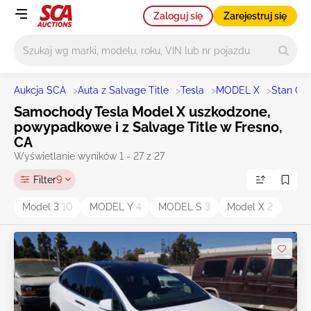
Zaloguj się
Zarejestruj się
Główne wyszukiwanie
Aukcja SCA
>
Auta z Salvage Title
>
Tesla
>
MODEL X
>
Stan CA
Samochody Tesla Model X uszkodzone,
powypadkowe i z Salvage Title w Fresno,
CA
Wyświetlanie wyników 1 - 27 z 27
Filter
9
Model 3
10
MODEL Y
4
MODEL S
3
Model X
2