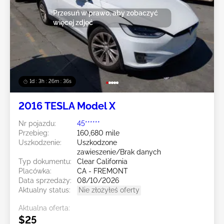
Przesuń w prawo, aby zobaczyć
więcej zdjęć
1d : 3h : 26m : 33s
2016 TESLA Model X
Nr pojazdu:
45******
Przebieg:
160,680 mile
Uszkodzenie:
Uszkodzone
zawieszenie/Brak danych
Typ dokumentu:
Clear California
Placówka:
CA - FREMONT
Data sprzedaży:
08/10/2026
Aktualny status:
Nie złożyłeś oferty
Aktualna oferta:
$25