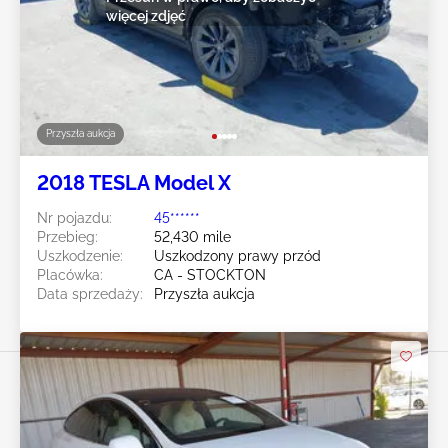
więcej zdjęć
Przyszła aukcja
2018 TESLA Model X
Nr pojazdu:
45******
Przebieg:
52,430 mile
Uszkodzenie:
Uszkodzony prawy przód
Placówka:
CA - STOCKTON
Data sprzedaży:
Przyszła aukcja