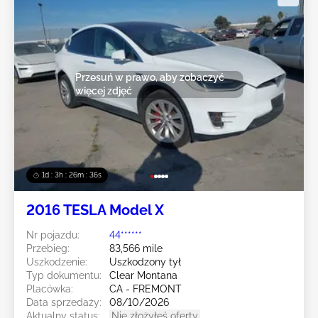
Przesuń w prawo, aby zobaczyć
więcej zdjęć
1d : 3h : 26m : 33s
2016 TESLA Model X
Nr pojazdu:
44******
Przebieg:
83,566 mile
Uszkodzenie:
Uszkodzony tył
Typ dokumentu:
Clear Montana
Placówka:
CA - FREMONT
Data sprzedaży:
08/10/2026
Aktualny status:
Nie złożyłeś oferty