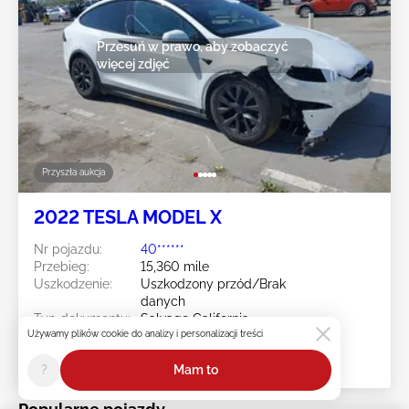
Przesuń w prawo, aby zobaczyć
więcej zdjęć
Przyszła aukcja
2022 TESLA MODEL X
Nr pojazdu:
40******
Przebieg:
15,360 mile
Uszkodzenie:
Uszkodzony przód/Brak
danych
Typ dokumentu:
Salvage California
Używamy plików cookie do analizy i personalizacji treści
Placówka:
CA - FREMONT
Data sprzedaży:
Przyszła aukcja
?
Mam to