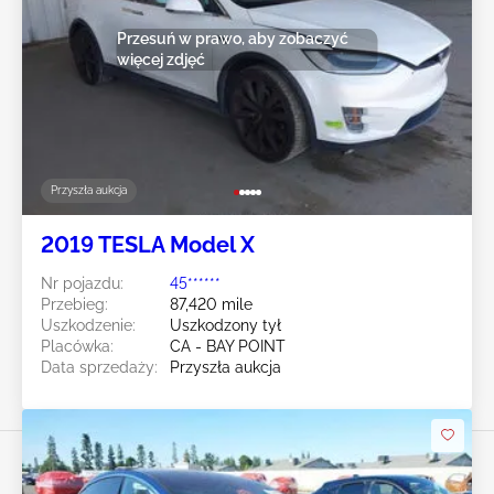
Przesuń w prawo, aby zobaczyć
więcej zdjęć
Przyszła aukcja
2019 TESLA Model X
Nr pojazdu:
45******
Przebieg:
87,420 mile
Uszkodzenie:
Uszkodzony tył
Placówka:
CA - BAY POINT
Data sprzedaży:
Przyszła aukcja