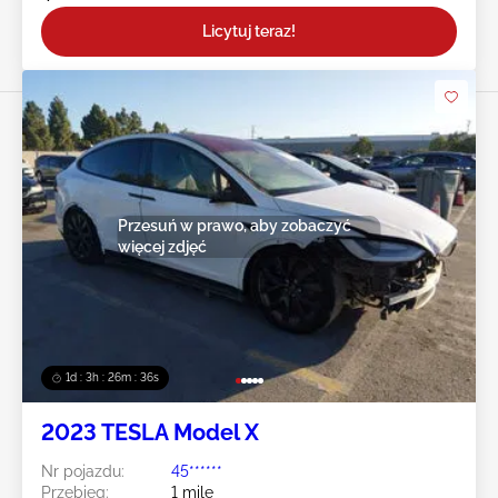
Licytuj teraz!
Przesuń w prawo, aby zobaczyć
więcej zdjęć
1d : 3h : 26m : 33s
2023 TESLA Model X
Nr pojazdu:
45******
Przebieg:
1 mile