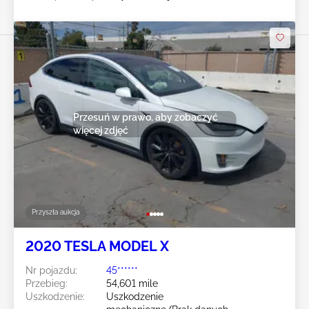
Przesuń w prawo, aby zobaczyć
więcej zdjęć
Przyszła aukcja
2020 TESLA MODEL X
Nr pojazdu:
45******
Przebieg:
54,601 mile
Uszkodzenie:
Uszkodzenie