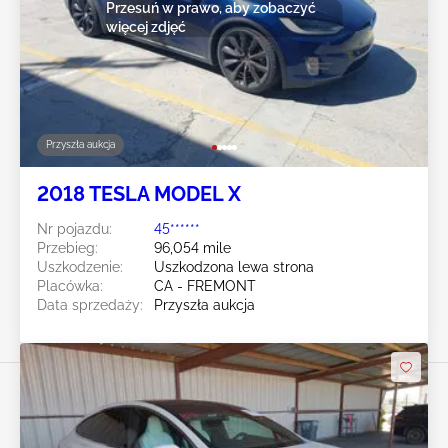
Przesuń w prawo, aby zobaczyć
więcej zdjęć
Przyszła aukcja
2018 TESLA MODEL X
Nr pojazdu:
45******
Przebieg:
96,054 mile
Uszkodzenie:
Uszkodzona lewa strona
Placówka:
CA - FREMONT
Data sprzedaży:
Przyszła aukcja