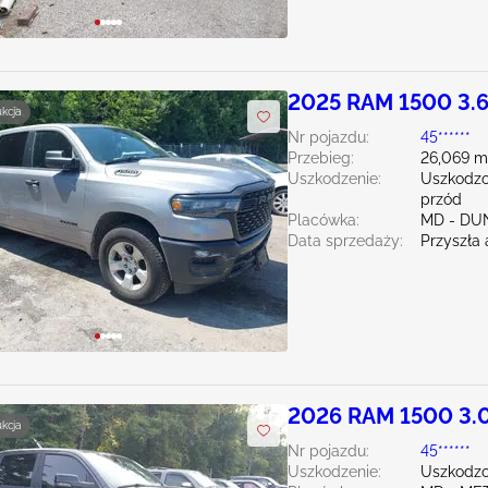
2025 RAM 1500 3.
ukcja
Nr pojazdu:
45******
Przebieg:
26,069 m
Uszkodzenie:
Uszkodzo
przód
Placówka:
MD - DU
Data sprzedaży:
Przyszła 
2026 RAM 1500 3.
ukcja
Nr pojazdu:
45******
Uszkodzenie:
Uszkodzo