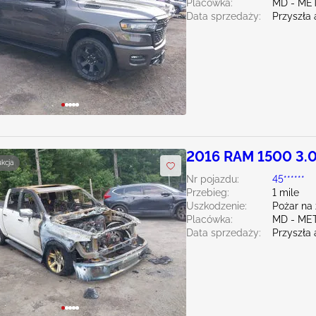
Placówka:
MD - ME
Data sprzedaży:
Przyszła 
2016 RAM 1500 3.
ukcja
Nr pojazdu:
45******
Przebieg:
1 mile
Uszkodzenie:
Pożar na
Placówka:
MD - ME
Data sprzedaży:
Przyszła 