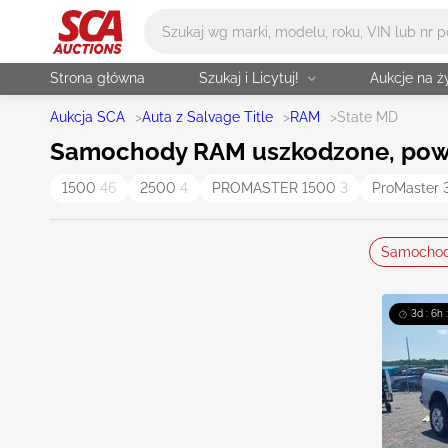
Główne wyszukiwanie
Strona główna
Szukaj i Licytuj!
Aukcje na 
Aukcja SCA
>
Auta z Salvage Title
>
RAM
>
State MD
Samochody RAM uszkodzone, powyp
1500
46
2500
4
PROMASTER 1500
3
ProMaster
Samocho
3d : 6h 