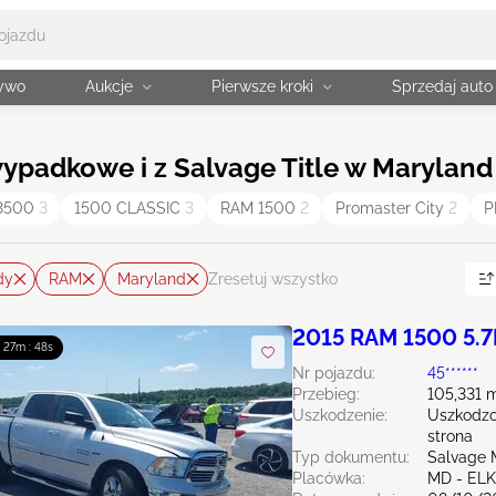
żywo
Aukcje
Pierwsze kroki
Sprzedaj auto
adkowe i z Salvage Title w Maryland
 3500
3
1500 CLASSIC
3
RAM 1500
2
Promaster City
2
P
dy
RAM
Maryland
Zresetuj wszystko
2015 RAM 1500 5.7
: 27m : 47s
Nr pojazdu:
45******
Przebieg:
105,331 m
Uszkodzenie:
Uszkodzo
strona
Typ dokumentu:
Salvage 
Placówka:
MD - EL