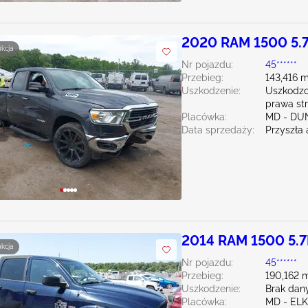
2020 RAM 1500 5.
ukcja
Nr pojazdu:
45******
Przebieg:
143,416 m
Uszkodzenie:
Uszkodzo
prawa st
Placówka:
MD - DU
Data sprzedaży:
Przyszła 
2014 RAM 1500 5.7
ukcja
Nr pojazdu:
45******
Przebieg:
190,162 m
Uszkodzenie:
Brak dan
Placówka:
MD - EL