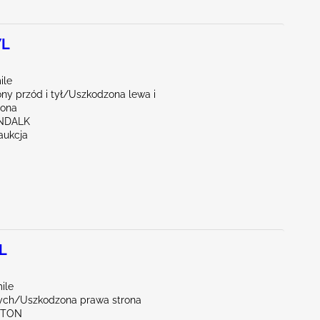
7L
ile
ny przód i tył/Uszkodzona lewa i
rona
NDALK
aukcja
L
ile
ych/Uszkodzona prawa strona
KTON