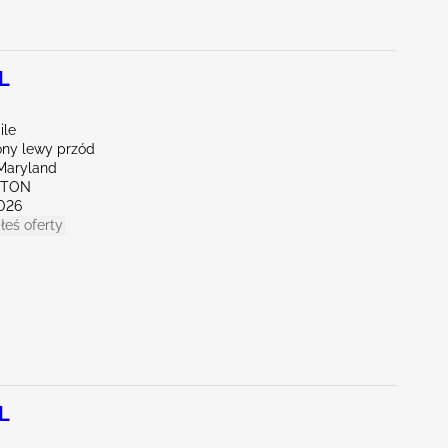
L
ile
ny lewy przód
Maryland
KTON
026
łeś oferty
L