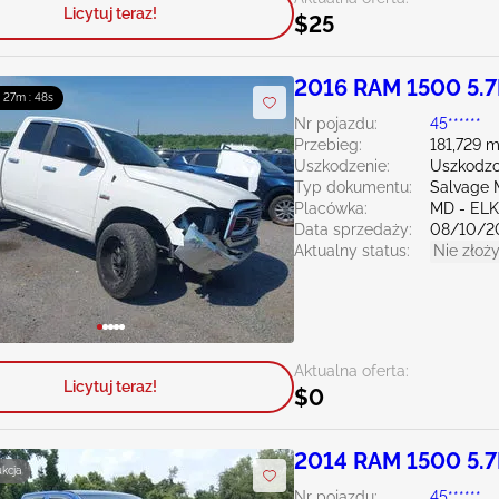
Licytuj teraz!
$25
2016 RAM 1500 5.7
: 27m : 47s
Nr pojazdu:
45******
Przebieg:
181,729 m
Uszkodzenie:
Uszkodzo
Typ dokumentu:
Salvage 
Placówka:
MD - EL
Data sprzedaży:
08/10/2
Aktualny status:
Nie złoży
Aktualna oferta:
Licytuj teraz!
$0
2014 RAM 1500 5.7
ukcja
Nr pojazdu:
45******