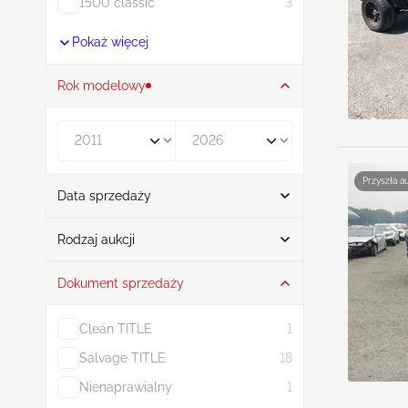
1500 classic
3
Pokaż więcej
Rok modelowy
Rocznik od
Rocznik do
Przyszła a
Data sprzedaży
Od
Do
Rodzaj aukcji
Dokument sprzedaży
Licytacja
65
Clean TITLE
1
Salvage TITLE
18
Nienaprawialny
1