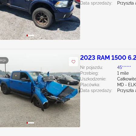
Data sprzedaży:
Przyszła 
2023 RAM 1500 6.
ukcja
Nr pojazdu:
45******
Przebieg:
1 mile
Uszkodzenie:
Całkowit
Placówka:
MD - EL
Data sprzedaży:
Przyszła 