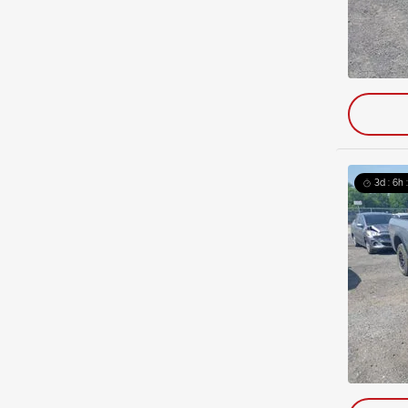
3d : 6h 