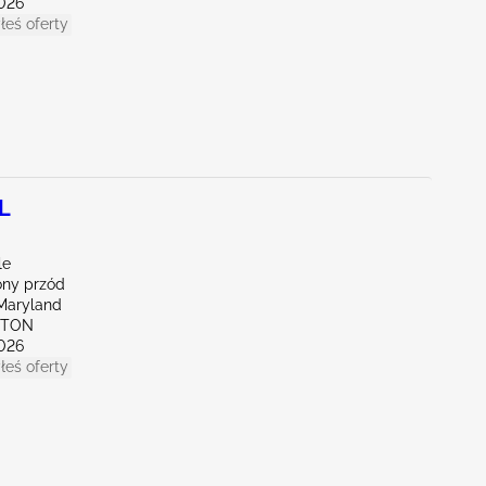
026
łeś oferty
L
le
ny przód
Maryland
KTON
026
łeś oferty