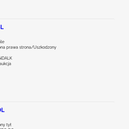
6L
ile
na prawa strona/Uszkodzony
NDALK
aukcja
0L
ny tył