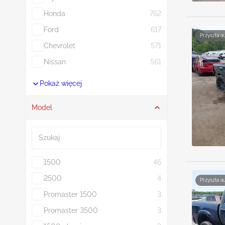
Honda
762
Ford
617
Przyszła a
Chevrolet
571
Nissan
561
Pokaż więcej
Model
Szukaj
1500
46
2500
4
Przyszła a
Promaster 1500
3
Promaster 3500
3