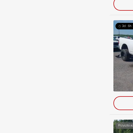
3d : 6h 
Przyszła a