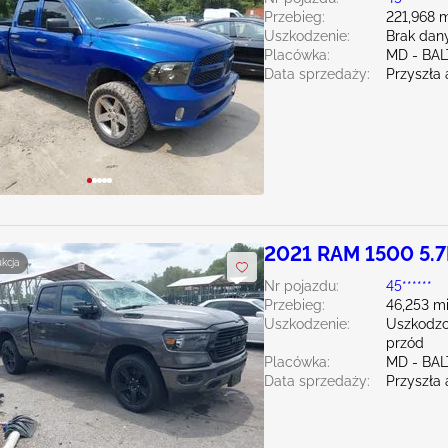
Przebieg:
221,968 m
Uszkodzenie:
Brak dan
Placówka:
MD - BA
Data sprzedaży:
Przyszła 
2021 RAM 1500 5.7
ukcja
Nr pojazdu:
45******
Przebieg:
46,253 mi
Uszkodzenie:
Uszkodzo
przód
Placówka:
MD - BA
Data sprzedaży:
Przyszła 