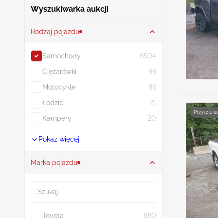
Wyszukiwarka aukcji
Rodzaj pojazdu
Samochody
6504
Ciężarówki
99
Motocykle
86
Łodzie
21
Przyszła a
Kampery
20
Pokaż więcej
Marka pojazdu
Szukaj
Toyota
880