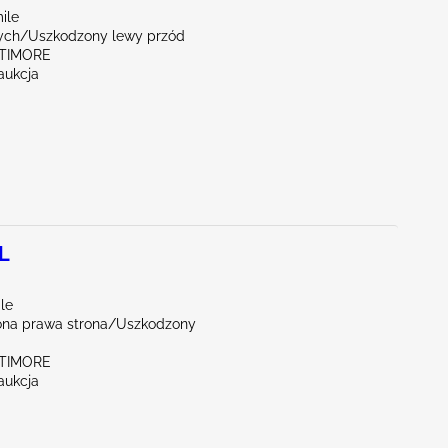
ile
ych/Uszkodzony lewy przód
LTIMORE
aukcja
L
le
na prawa strona/Uszkodzony
LTIMORE
aukcja