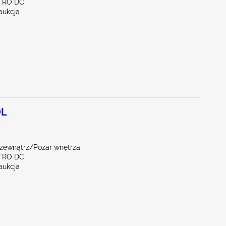
TRO DC
aukcja
0L
 zewnątrz/Pożar wnętrza
TRO DC
aukcja