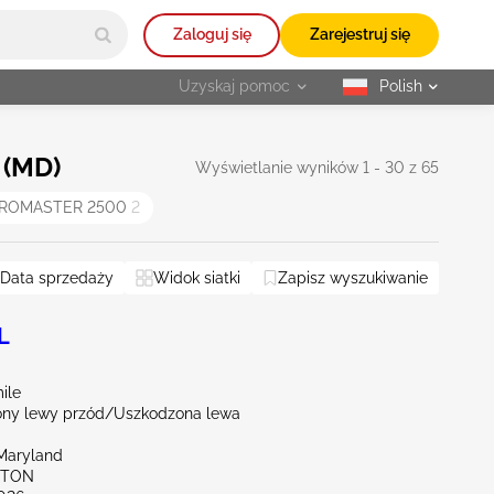
Zaloguj się
Zarejestruj się
Uzyskaj pomoc
Polish
selected
 (MD)
Wyświetlanie wyników 1 - 30 z 65
ROMASTER 2500
2
Data sprzedaży
Widok siatki
Zapisz wyszukiwanie
L
ile
ny lewy przód/Uszkodzona lewa
Maryland
KTON