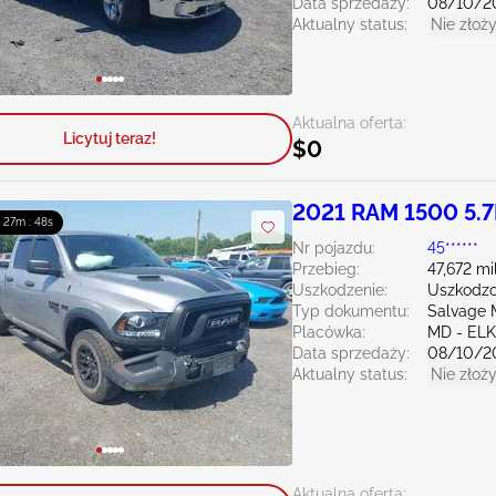
Data sprzedaży:
08/10/2
Aktualny status:
Nie złoży
Aktualna oferta:
Licytuj teraz!
$0
2021 RAM 1500 5.7
: 27m : 47s
Nr pojazdu:
45******
Przebieg:
47,672 mi
Uszkodzenie:
Uszkodzo
Typ dokumentu:
Salvage 
Placówka:
MD - EL
Data sprzedaży:
08/10/2
Aktualny status:
Nie złoży
Aktualna oferta: