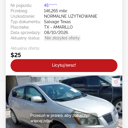
Nr pojazdu:
45******
Przebieg:
146,265 mile
Uszkodzenie:
NORMALNE UŻYTKOWANIE
Typ dokumentu:
Salvage Texas
Placówka:
TX - AMARILLO
Data sprzedaży:
08/10/2026
Aktualny status:
Nie złożyłeś oferty
Aktualna oferta:
$25
Licytuj teraz!
Przesuń w prawo, aby zobaczyć
więcej zdjęć