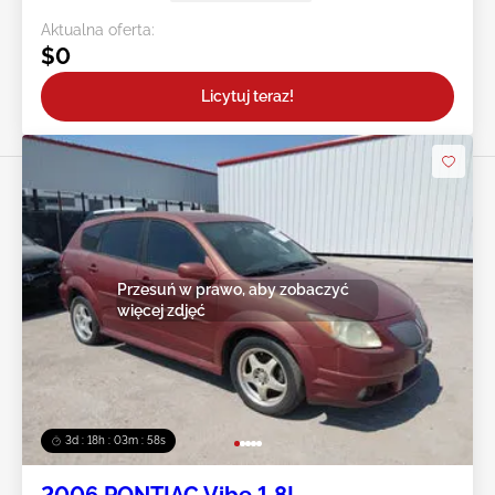
Aktualna oferta:
$0
Licytuj teraz!
Przesuń w prawo, aby zobaczyć
więcej zdjęć
3d : 18h : 03m : 55s