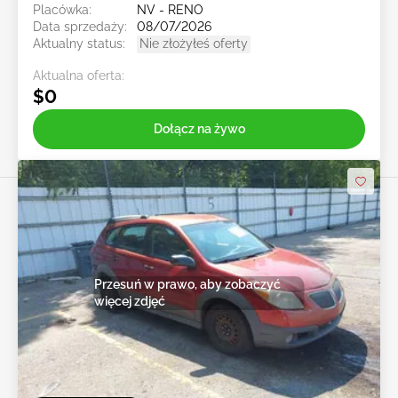
Placówka:
NV - RENO
Data sprzedaży:
08/07/2026
Aktualny status:
Nie złożyłeś oferty
Aktualna oferta:
$0
Dołącz na żywo
Przesuń w prawo, aby zobaczyć
więcej zdjęć