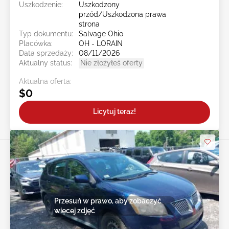
Uszkodzenie:
Uszkodzony
przód/Uszkodzona prawa
strona
Typ dokumentu:
Salvage Ohio
Placówka:
OH - LORAIN
Data sprzedaży:
08/11/2026
Aktualny status:
Nie złożyłeś oferty
Aktualna oferta:
$0
Licytuj teraz!
Przesuń w prawo, aby zobaczyć
więcej zdjęć