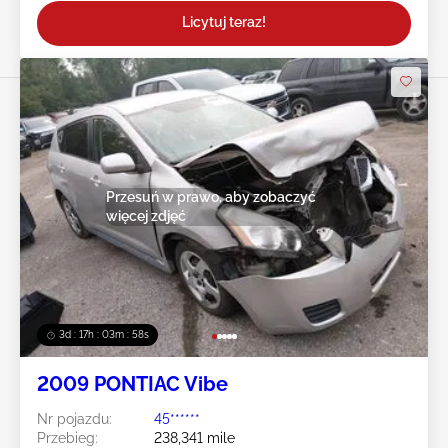
Licytuj teraz!
Przesuń w prawo, aby zobaczyć
więcej zdjęć
3d : 17h : 03m : 55s
2009 PONTIAC Vibe
Nr pojazdu:
45******
Przebieg:
238,341 mile