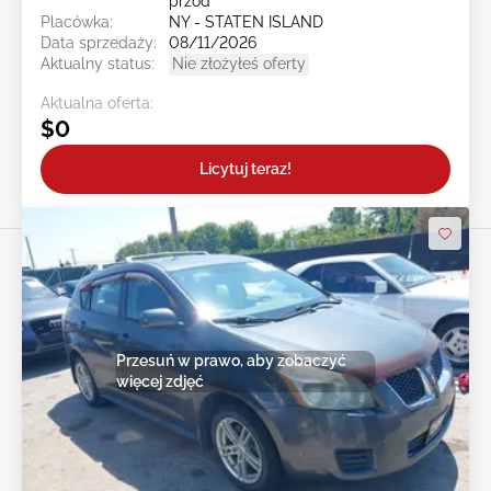
przód
Placówka:
NY - STATEN ISLAND
Data sprzedaży:
08/11/2026
Aktualny status:
Nie złożyłeś oferty
Aktualna oferta:
$0
Licytuj teraz!
Przesuń w prawo, aby zobaczyć
więcej zdjęć