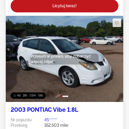
Licytuj teraz!
Przesuń w prawo, aby zobaczyć
więcej zdjęć
4d : 18h : 03m : 55s
2003 PONTIAC Vibe 1.8L
Nr pojazdu:
45******
Przebieg:
162,503 mile