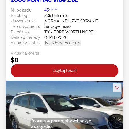
2006 PONTIAC Vibe 1.8L
Nr pojazdu:
45******
Przebieg:
235,965 mile
Uszkodzenie:
NORMALNE UŻYTKOWANIE
Typ dokumentu:
Salvage Texas
Placówka:
TX - FORT WORTH NORTH
Data sprzedaży:
08/11/2026
Aktualny status:
Nie złożyłeś oferty
Aktualna oferta:
$0
Licytuj teraz!
Przesuń w prawo, aby zobaczyć
więcej zdjęć