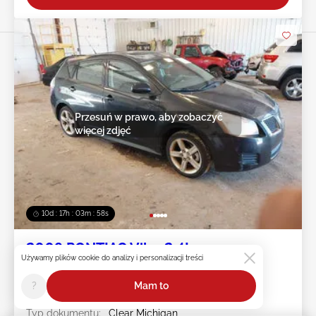
Przesuń w prawo, aby zobaczyć
więcej zdjęć
10d : 17h : 03m : 55s
2009 PONTIAC Vibe 2.4L
Używamy plików cookie do analizy i personalizacji treści
Nr pojazdu:
45******
?
Mam to
Przebieg:
147,500 mile
Uszkodzenie:
NORMALNE UŻYTKOWANIE
Typ dokumentu:
Clear Michigan