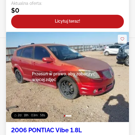
Aktualna oferta:
$0
Licytuj teraz!
Przesuń w prawo, aby zobaczyć
więcej zdjęć
2d : 18h : 03m : 55s
2006 PONTIAC Vibe 1.8L