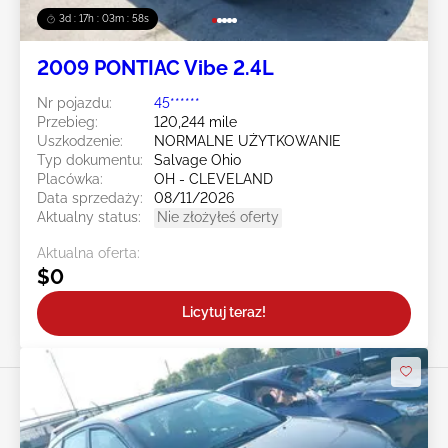
3d : 17h : 03m : 55s
2009 PONTIAC Vibe 2.4L
Nr pojazdu:
45******
Przebieg:
120,244 mile
Uszkodzenie:
NORMALNE UŻYTKOWANIE
Typ dokumentu:
Salvage Ohio
Placówka:
OH - CLEVELAND
Data sprzedaży:
08/11/2026
Aktualny status:
Nie złożyłeś oferty
Aktualna oferta:
$0
Licytuj teraz!