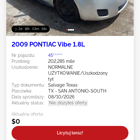
2d : 18h : 03m : 55s
2009 PONTIAC Vibe 1.8L
Nr pojazdu:
45******
Przebieg:
202,285 mile
Uszkodzenie:
NORMALNE
UŻYTKOWANIE/Uszkodzony
tył
Typ dokumentu:
Salvage Texas
Placówka:
TX - SAN ANTONIO-SOUTH
Data sprzedaży:
08/10/2026
Aktualny status:
Nie złożyłeś oferty
Aktualna oferta:
$0
Licytuj teraz!