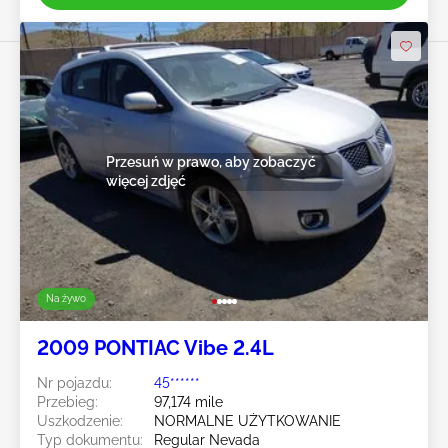
Przesuń w prawo, aby zobaczyć
więcej zdjęć
Na żywo
2009 PONTIAC Vibe 2.4L
Nr pojazdu:
45******
Przebieg:
97,174 mile
Uszkodzenie:
NORMALNE UŻYTKOWANIE
Typ dokumentu:
Regular Nevada