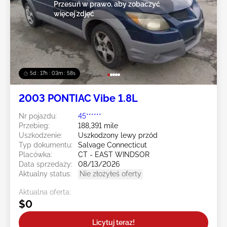
Przesuń w prawo, aby zobaczyć
więcej zdjęć
5d : 17h : 03m : 55s
2003 PONTIAC Vibe 1.8L
Nr pojazdu:
45******
Przebieg:
188,391 mile
Uszkodzenie:
Uszkodzony lewy przód
Typ dokumentu:
Salvage Connecticut
Placówka:
CT - EAST WINDSOR
Data sprzedaży:
08/13/2026
Aktualny status:
Nie złożyłeś oferty
Aktualna oferta:
$0
Licytuj teraz!