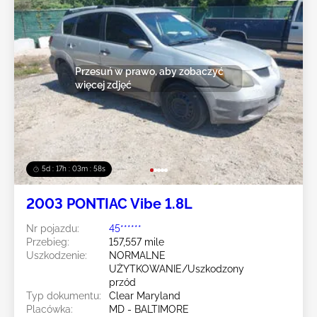
Przesuń w prawo, aby zobaczyć
więcej zdjęć
5d : 17h : 03m : 55s
2003 PONTIAC Vibe 1.8L
Nr pojazdu:
45******
Przebieg:
157,557 mile
Uszkodzenie:
NORMALNE
UŻYTKOWANIE/Uszkodzony
przód
Typ dokumentu:
Clear Maryland
Placówka:
MD - BALTIMORE