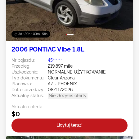
3d : 20h : 03m : 55s
2006 PONTIAC Vibe 1.8L
Nr pojazdu:
45******
Przebieg:
219,897 mile
Uszkodzenie:
NORMALNE UŻYTKOWANIE
Typ dokumentu:
Clear Arizona
Placówka:
AZ - PHOENIX
Data sprzedaży:
08/11/2026
Aktualny status:
Nie złożyłeś oferty
Aktualna oferta:
$0
Licytuj teraz!