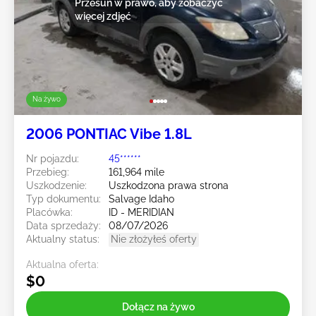
Przesuń w prawo, aby zobaczyć
więcej zdjęć
Na żywo
2006 PONTIAC Vibe 1.8L
Nr pojazdu:
45******
Przebieg:
161,964 mile
Uszkodzenie:
Uszkodzona prawa strona
Typ dokumentu:
Salvage Idaho
Placówka:
ID - MERIDIAN
Data sprzedaży:
08/07/2026
Aktualny status:
Nie złożyłeś oferty
Aktualna oferta:
$0
Dołącz na żywo