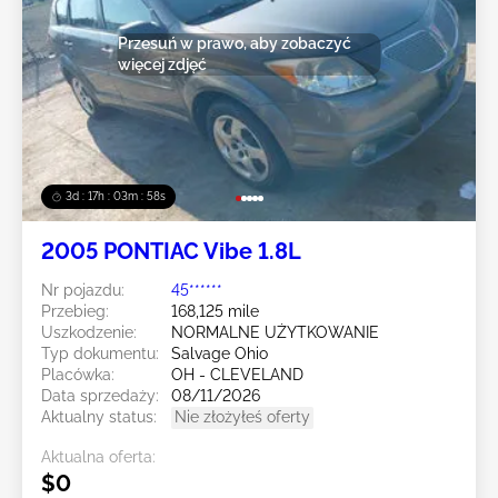
Przesuń w prawo, aby zobaczyć
więcej zdjęć
3d : 17h : 03m : 55s
2005 PONTIAC Vibe 1.8L
Nr pojazdu:
45******
Przebieg:
168,125 mile
Uszkodzenie:
NORMALNE UŻYTKOWANIE
Typ dokumentu:
Salvage Ohio
Placówka:
OH - CLEVELAND
Data sprzedaży:
08/11/2026
Aktualny status:
Nie złożyłeś oferty
Aktualna oferta:
$0