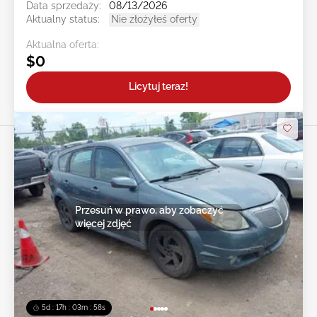
Data sprzedaży:
08/13/2026
Aktualny status:
Nie złożyłeś oferty
Aktualna oferta:
$0
Licytuj teraz!
Przesuń w prawo, aby zobaczyć
więcej zdjęć
5d : 17h : 03m : 55s