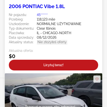
2006 PONTIAC Vibe 1.8L
Nr pojazdu:
45******
Przebieg:
118,123 mile
Uszkodzenie:
NORMALNE UŻYTKOWANIE
Typ dokumentu:
Clear Illinois
Placówka:
IL - CHICAGO-NORTH
Data sprzedaży:
08/12/2026
Aktualny status:
Nie złożyłeś oferty
Aktualna oferta:
$0
Licytuj teraz!
Przesuń w prawo, aby zobaczyć