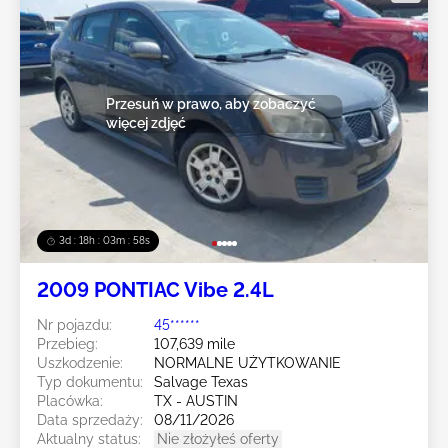
Przesuń w prawo, aby zobaczyć
więcej zdjęć
3d : 18h : 03m : 55s
2009 PONTIAC Vibe 2.4L
Nr pojazdu:
45******
Przebieg:
107,639 mile
Uszkodzenie:
NORMALNE UŻYTKOWANIE
Typ dokumentu:
Salvage Texas
Placówka:
TX - AUSTIN
Data sprzedaży:
08/11/2026
Aktualny status:
Nie złożyłeś oferty