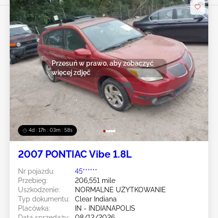
Przesuń w prawo, aby zobaczyć
więcej zdjęć
4d : 17h : 03m : 55s
2007 PONTIAC Vibe 1.8L
Nr pojazdu:
45******
Przebieg:
206,551 mile
Uszkodzenie:
NORMALNE UŻYTKOWANIE
Typ dokumentu:
Clear Indiana
Placówka:
IN - INDIANAPOLIS
Data sprzedaży:
08/12/2026