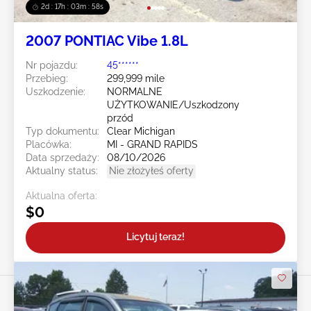
2d : 17h : 03m : 55s
2007 PONTIAC Vibe 1.8L
Nr pojazdu:
45******
Przebieg:
299,999 mile
Uszkodzenie:
NORMALNE
UŻYTKOWANIE/Uszkodzony
przód
Typ dokumentu:
Clear Michigan
Placówka:
MI - GRAND RAPIDS
Data sprzedaży:
08/10/2026
Aktualny status:
Nie złożyłeś oferty
Aktualna oferta:
$0
Licytuj teraz!