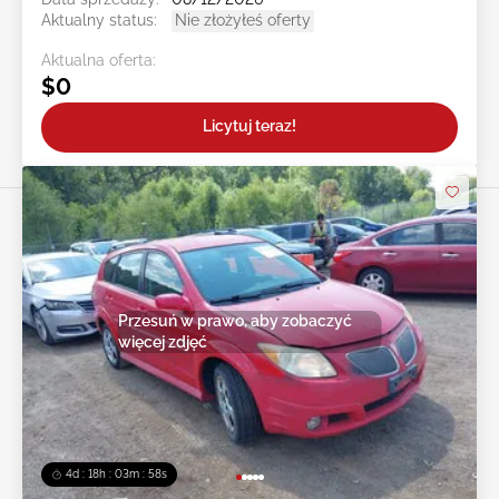
Aktualny status:
Nie złożyłeś oferty
Aktualna oferta:
$0
Licytuj teraz!
Przesuń w prawo, aby zobaczyć
więcej zdjęć
4d : 18h : 03m : 55s