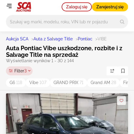
Zaloguj się
Zarejestruj się
Główne wyszukiwanie
Aukcja SCA
>
Auta z Salvage Title
>
Pontiac
>
VIBE
Auta Pontiac Vibe uszkodzone, rozbite i z
Salvage Title na sprzedaż
Wyświetlanie wyników 1 - 30 z 144
Filter
3
G6
118
Vibe
107
GRAND PRIX
71
Grand AM
28
Fireb