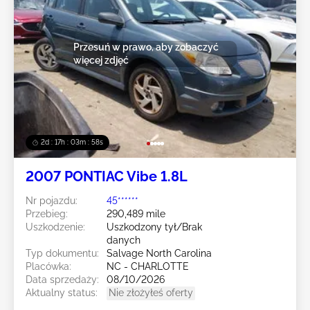
Przesuń w prawo, aby zobaczyć
więcej zdjęć
2d : 17h : 03m : 55s
2007 PONTIAC Vibe 1.8L
Nr pojazdu:
45******
Przebieg:
290,489 mile
Uszkodzenie:
Uszkodzony tył/Brak
danych
Typ dokumentu:
Salvage North Carolina
Placówka:
NC - CHARLOTTE
Data sprzedaży:
08/10/2026
Aktualny status:
Nie złożyłeś oferty