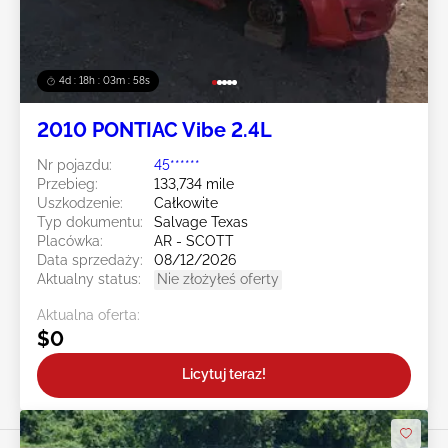
4d : 18h : 03m : 55s
2010 PONTIAC Vibe 2.4L
Nr pojazdu:
45******
Przebieg:
133,734 mile
Uszkodzenie:
Całkowite
Typ dokumentu:
Salvage Texas
Placówka:
AR - SCOTT
Data sprzedaży:
08/12/2026
Aktualny status:
Nie złożyłeś oferty
Aktualna oferta:
$0
Licytuj teraz!