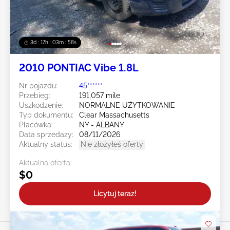
3d : 17h : 03m : 55s
2010 PONTIAC Vibe 1.8L
Nr pojazdu:
45******
Przebieg:
191,057 mile
Uszkodzenie:
NORMALNE UŻYTKOWANIE
Typ dokumentu:
Clear Massachusetts
Placówka:
NY - ALBANY
Data sprzedaży:
08/11/2026
Aktualny status:
Nie złożyłeś oferty
Aktualna oferta:
$0
Licytuj teraz!