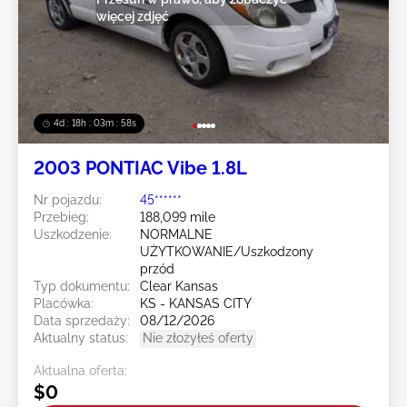
więcej zdjęć
4d : 18h : 03m : 55s
2003 PONTIAC Vibe 1.8L
Nr pojazdu:
45******
Przebieg:
188,099 mile
Uszkodzenie:
NORMALNE
UŻYTKOWANIE/Uszkodzony
przód
Typ dokumentu:
Clear Kansas
Placówka:
KS - KANSAS CITY
Data sprzedaży:
08/12/2026
Aktualny status:
Nie złożyłeś oferty
Aktualna oferta:
$0