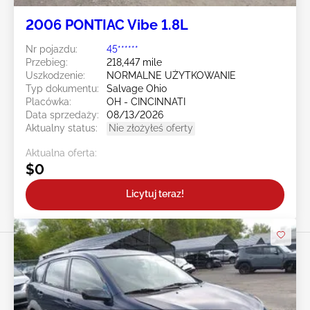
2006 PONTIAC Vibe 1.8L
Nr pojazdu:
45******
Przebieg:
218,447 mile
Uszkodzenie:
NORMALNE UŻYTKOWANIE
Typ dokumentu:
Salvage Ohio
Placówka:
OH - CINCINNATI
Data sprzedaży:
08/13/2026
Aktualny status:
Nie złożyłeś oferty
Aktualna oferta:
$0
Licytuj teraz!