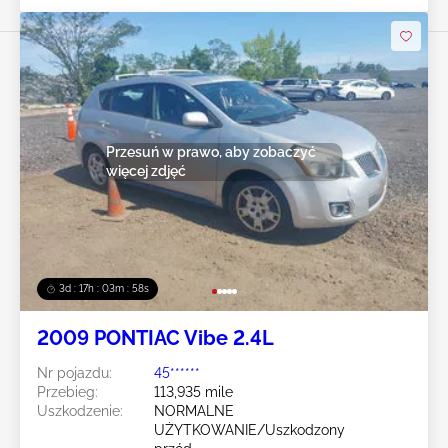
Przesuń w prawo, aby zobaczyć
więcej zdjęć
3d : 17h : 03m : 55s
2009 PONTIAC Vibe 2.4L
Nr pojazdu:
45******
Przebieg:
113,935 mile
Uszkodzenie:
NORMALNE
UŻYTKOWANIE/Uszkodzony