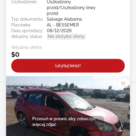
Uszkodzenie:
Uszkodzony
przód/Uszkodzony lewy
przód
Typ dokumentu:
Salvage Alabama
Placówka:
AL - BESSEMER
Data sprzedaży:
08/12/2026
Aktualny status:
Nie złożyłeś oferty
Aktualna oferta:
$0
Licytuj teraz!
Przesuń w prawo, aby zobaczyć
więcej zdjęć