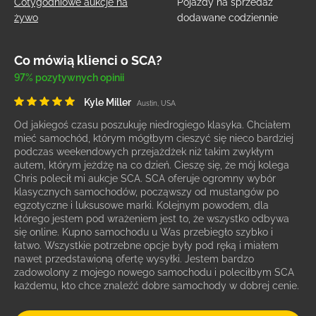
Cotygodniowe aukcje na
Pojazdy na sprzedaż
żywo
dodawane codziennie
Co mówią klienci o SCA?
97% pozytywnych opinii
Kyle Miller
Austin, USA
Od jakiegoś czasu poszukuję niedrogiego klasyka. Chciałem
mieć samochód, którym mógłbym cieszyć się nieco bardziej
podczas weekendowych przejażdżek niż takim zwykłym
autem, którym jeżdżę na co dzień. Cieszę się, że mój kolega
Chris polecił mi aukcje SCA. SCA oferuje ogromny wybór
klasycznych samochodów, począwszy od mustangów po
egzotyczne i luksusowe marki. Kolejnym powodem, dla
którego jestem pod wrażeniem jest to, że wszystko odbywa
się online. Kupno samochodu u Was przebiegło szybko i
łatwo. Wszystkie potrzebne opcje były pod ręką i miałem
nawet przedstawioną ofertę wysyłki. Jestem bardzo
zadowolony z mojego nowego samochodu i poleciłbym SCA
każdemu, kto chce znaleźć dobre samochody w dobrej cenie.