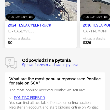
3d : 10h : 31m : 16s
2d : 12h : 31m : 16s
2024 TESLA CYBERTRUCK
2016 TESLA MO
IL - CASEYVILLE
CA - FREMONT
Aktualna stawka:
Aktualna stawka:
$0
$325
Odpowiedzi na pytania
Sprawdź często zadawane pytania
What are the most popular repossessed Pontiac
for sale on SCA?
The most popular wrecked Pontiac we sell are:
PONTIAC FIREBIRD
You can find all available Pontiac on online auction.
Register an account and start bidding online on Pontiac