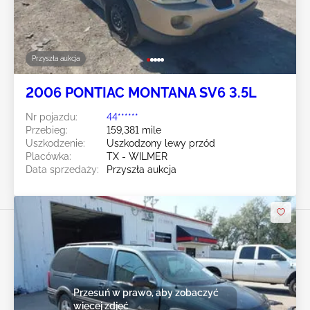
Przyszła aukcja
2006 PONTIAC MONTANA SV6 3.5L
Nr pojazdu:
44******
Przebieg:
159,381 mile
Uszkodzenie:
Uszkodzony lewy przód
Placówka:
TX - WILMER
Data sprzedaży:
Przyszła aukcja
Przesuń w prawo, aby zobaczyć
więcej zdjęć