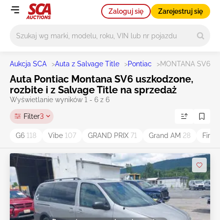
Zaloguj się
Zarejestruj się
Główne wyszukiwanie
Aukcja SCA
>
Auta z Salvage Title
>
Pontiac
>
MONTANA SV6
Auta Pontiac Montana SV6 uszkodzone,
rozbite i z Salvage Title na sprzedaż
Wyświetlanie wyników 1 - 6 z 6
Filter
3
G6
118
Vibe
107
GRAND PRIX
71
Grand AM
28
Fireb