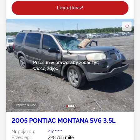
Licytuj teraz!
Przesuń w prawo, aby zobaczyć
więcej zdjęć
Przyszła aukcja
2005 PONTIAC MONTANA SV6 3.5L
Nr pojazdu:
45******
Przebieg:
228,765 mile