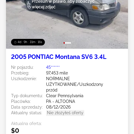
Przesuń w prawo, aby zobaczyć
więcej zdjęć
4d : 9h : 31m : 16s
2005 PONTIAC Montana SV6 3.4L
Nr pojazdu:
45******
Przebieg:
97,453 mile
Uszkodzenie:
NORMALNE
UŻYTKOWANIE/Uszkodzony
przód
Typ dokumentu:
Clear Pennsylvania
Placówka:
PA - ALTOONA
Data sprzedaży:
08/12/2026
Aktualny status:
Nie złożyłeś oferty
Aktualna oferta:
$0