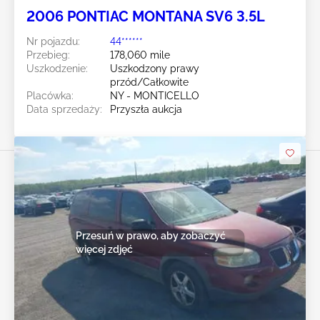
2006 PONTIAC MONTANA SV6 3.5L
Nr pojazdu:
44******
Przebieg:
178,060 mile
Uszkodzenie:
Uszkodzony prawy
przód/Całkowite
Placówka:
NY - MONTICELLO
Data sprzedaży:
Przyszła aukcja
Przesuń w prawo, aby zobaczyć
więcej zdjęć