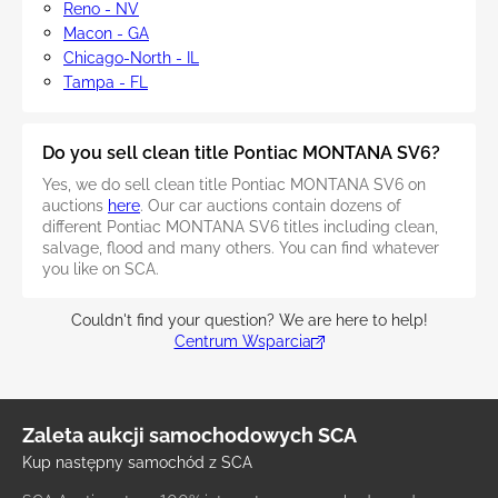
Reno - NV
Macon - GA
Chicago-North - IL
Tampa - FL
Do you sell clean title Pontiac MONTANA SV6?
Yes, we do sell clean title Pontiac MONTANA SV6 on
auctions
here
. Our car auctions contain dozens of
different Pontiac MONTANA SV6 titles including clean,
salvage, flood and many others. You can find whatever
you like on SCA.
Couldn't find your question? We are here to help!
Centrum Wsparcia
Zaleta aukcji samochodowych SCA
Kup następny samochód z SCA