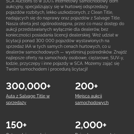
SCA Auctions to w 100% internetowy samochodowy dom
aukcyjny, specjalizujący się w hurtowej odsprzedaży
pojazdów rozbitych, lekko uszkodzonych, z Clean Title,
nadających się do naprawy oraz pojazdów z Salvage Title.
Nasza oferta jest ogólnodostępna, przez co masz dostęp do
aukcji przedstawianych wyłącznie dla dealerów, bez
konieczności posiadania licencji dealerskiej. Weź udział w
licytacji ponad 300 000 pojazdów wystawionych na
sprzedaż IAA w tych samych cenach hurtowych, co u
dealerów samochodowych — wyeliminuj pośredników. Znajdź
najlepsze oferty na samochody osobowe, ciężarowe, SUV-y,
łodzie, przyczepy i inne pojazdy w SCA. Możemy zająć się
Twoim samochodem i procedurą licytacji!
300,000+
200+
Auta z Salvage Title w
Miejsca aukcji
sprzedaży
samochodowych
150+
2,000+