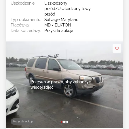
Uszkodzenie:
Uszkodzony
przód/Uszkodzony lewy
przód
Typ dokumentu:
Salvage Maryland
Placówka:
MD - ELKTON
Data sprzedaży:
Przyszła aukcja
Przesuń w prawo, aby zobaczyć
więcej zdjęć
Przyszła aukcja