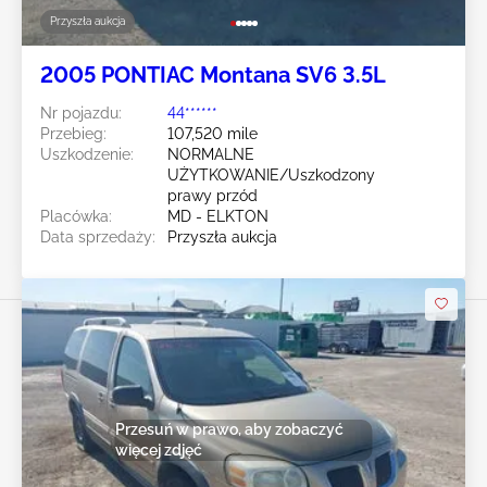
Przyszła aukcja
2005 PONTIAC Montana SV6 3.5L
Nr pojazdu:
44******
Przebieg:
107,520 mile
Uszkodzenie:
NORMALNE
UŻYTKOWANIE/Uszkodzony
prawy przód
Placówka:
MD - ELKTON
Data sprzedaży:
Przyszła aukcja
Przesuń w prawo, aby zobaczyć
więcej zdjęć