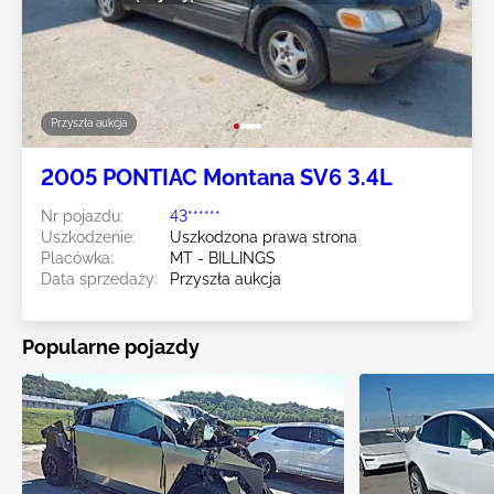
Przyszła aukcja
2005 PONTIAC Montana SV6 3.4L
Nr pojazdu:
43******
Uszkodzenie:
Uszkodzona prawa strona
Placówka:
MT - BILLINGS
Data sprzedaży:
Przyszła aukcja
Popularne pojazdy