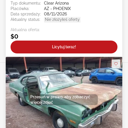
Typ dokumentu:
Clear Arizona
Placówka:
AZ - PHOENIX
Data sprzedaży:
08/11/2026
Aktualny status:
Nie złożyłeś oferty
Aktualna oferta:
$0
Licytuj teraz!
Przesuń w prawo, aby zobaczyć
więcej zdjęć