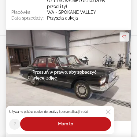
UŻYTKOWANIE/Uszkodzony
przód i tył
Placówka:
WA - SPOKANE VALLEY
Data sprzedaży:
Przyszła aukcja
Przesuń w prawo, aby zobaczyć
więcej zdjęć
Używamy plików cookie do analizy i personalizacji treści
Przyszła aukcja
?
Mam to
1960 PLYMOUTH VALIANT