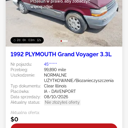
Przesuń w prawo, aby zobaczyć
więcej zdjęć
2d : 6h : 03m : 10s
1992 PLYMOUTH Grand Voyager 3.3L
Nr pojazdu:
45******
Przebieg:
99,890 mile
Uszkodzenie:
NORMALNE
UŻYTKOWANIE/Biozanieczyszczenia
Typ dokumentu:
Clear Illinois
Placówka:
IA - DAVENPORT
Data sprzedaży:
08/10/2026
Aktualny status:
Nie złożyłeś oferty
Aktualna oferta:
$0