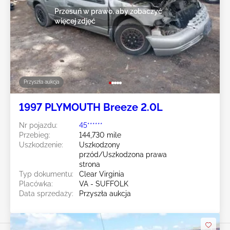
Przesuń w prawo, aby zobaczyć
więcej zdjęć
Przyszła aukcja
1997 PLYMOUTH Breeze 2.0L
Nr pojazdu:
45******
Przebieg:
144,730 mile
Uszkodzenie:
Uszkodzony
przód/Uszkodzona prawa
strona
Typ dokumentu:
Clear Virginia
Placówka:
VA - SUFFOLK
Data sprzedaży:
Przyszła aukcja