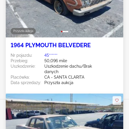
Przyszła aukcja
1964 PLYMOUTH BELVEDERE
Nr pojazdu:
45******
Przebieg:
50,096 mile
Uszkodzenie:
Uszkodzenie dachu/Brak
danych
Placówka:
CA - SANTA CLARITA
Data sprzedaży:
Przyszła aukcja