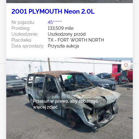
2001 PLYMOUTH Neon 2.0L
Nr pojazdu:
45******
Przebieg:
133,509 mile
Uszkodzenie:
Uszkodzony przód
Placówka:
TX - FORT WORTH NORTH
Data sprzedaży:
Przyszła aukcja
Przesuń w prawo, aby zobaczyć
więcej zdjęć