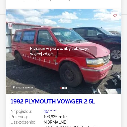
Przesuń w prawo, aby zobaczyć
więcej zdjęć
Przyszła aukcja
1992 PLYMOUTH VOYAGER 2.5L
Nr pojazdu:
45******
Przebieg:
193,635 mile
Uszkodzenie:
NORMALNE