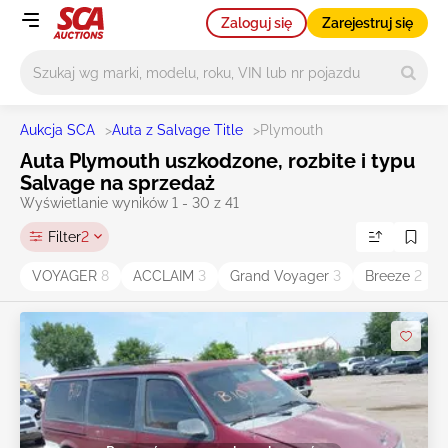
Zaloguj się
Zarejestruj się
Główne wyszukiwanie
Aukcja SCA
>
Auta z Salvage Title
>
Plymouth
Auta Plymouth uszkodzone, rozbite i typu
Salvage na sprzedaż
Wyświetlanie wyników 1 - 30 z 41
Filter
2
VOYAGER
8
ACCLAIM
3
Grand Voyager
3
Breeze
2