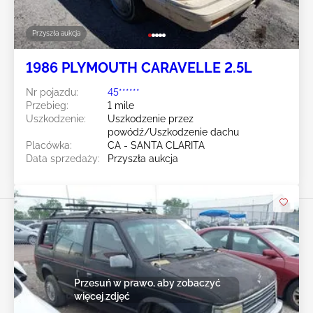
Przyszła aukcja
1986 PLYMOUTH CARAVELLE 2.5L
Nr pojazdu:
45******
Przebieg:
1 mile
Uszkodzenie:
Uszkodzenie przez
powódź/Uszkodzenie dachu
Placówka:
CA - SANTA CLARITA
Data sprzedaży:
Przyszła aukcja
Przesuń w prawo, aby zobaczyć
więcej zdjęć