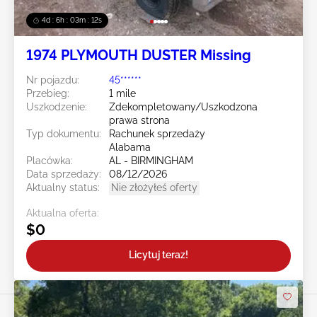
4d : 6h : 03m : 10s
1974 PLYMOUTH DUSTER Missing
Nr pojazdu:
45******
Przebieg:
1 mile
Uszkodzenie:
Zdekompletowany/Uszkodzona
prawa strona
Typ dokumentu:
Rachunek sprzedaży
Alabama
Placówka:
AL - BIRMINGHAM
Data sprzedaży:
08/12/2026
Aktualny status:
Nie złożyłeś oferty
Aktualna oferta:
$0
Licytuj teraz!