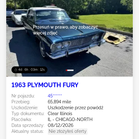
Przesuń w prawo, aby zobaczyć
więcej zdjęć
4d : 6h : 03m : 10s
1963 PLYMOUTH FURY
Nr pojazdu:
45******
Przebieg:
65,894 mile
Uszkodzenie:
Uszkodzenie przez powódź
Typ dokumentu:
Clear Illinois
Placówka:
IL - CHICAGO-NORTH
Data sprzedaży:
08/12/2026
Aktualny status:
Nie złożyłeś oferty