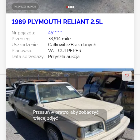
Przyszła aukcja
1989 PLYMOUTH RELIANT 2.5L
Nr pojazdu:
45******
Przebieg:
78,614 mile
Uszkodzenie:
Całkowite/Brak danych
Placówka:
VA - CULPEPER
Data sprzedaży:
Przyszła aukcja
Przesuń w prawo, aby zobaczyć
więcej zdjęć