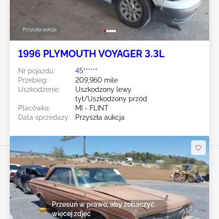
Przyszła aukcja
1996 PLYMOUTH VOYAGER 3.3L
Nr pojazdu:
45******
Przebieg:
209,960 mile
Uszkodzenie:
Uszkodzony lewy
tył/Uszkodzony przód
Placówka:
MI - FLINT
Data sprzedaży:
Przyszła aukcja
Przesuń w prawo, aby zobaczyć
więcej zdjęć