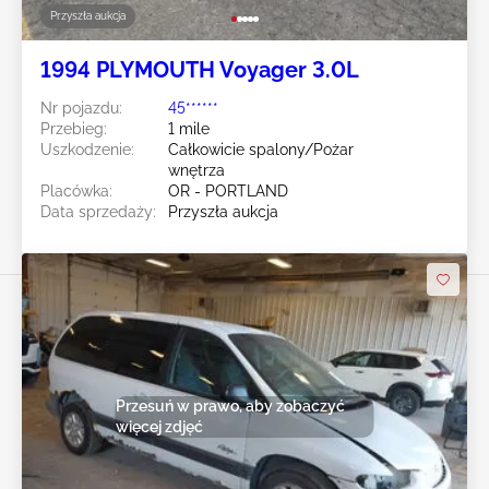
Przyszła aukcja
1994 PLYMOUTH Voyager 3.0L
Nr pojazdu:
45******
Przebieg:
1 mile
Uszkodzenie:
Całkowicie spalony/Pożar
wnętrza
Placówka:
OR - PORTLAND
Data sprzedaży:
Przyszła aukcja
Przesuń w prawo, aby zobaczyć
więcej zdjęć