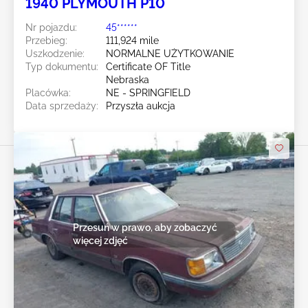
1940 PLYMOUTH P10
Nr pojazdu:
45******
Przebieg:
111,924 mile
Uszkodzenie:
NORMALNE UŻYTKOWANIE
Typ dokumentu:
Certificate OF Title
Nebraska
Placówka:
NE - SPRINGFIELD
Data sprzedaży:
Przyszła aukcja
Przesuń w prawo, aby zobaczyć
więcej zdjęć