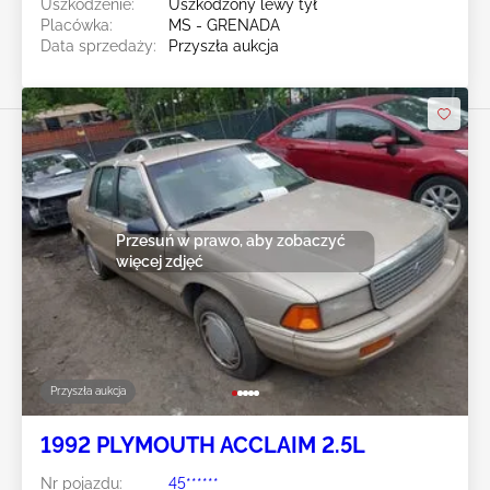
Uszkodzenie:
Uszkodzony lewy tył
Placówka:
MS - GRENADA
Data sprzedaży:
Przyszła aukcja
Przesuń w prawo, aby zobaczyć
więcej zdjęć
Przyszła aukcja
1992 PLYMOUTH ACCLAIM 2.5L
Nr pojazdu:
45******