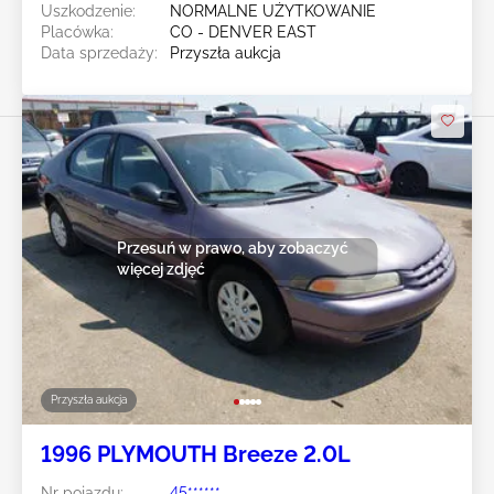
Uszkodzenie:
NORMALNE UŻYTKOWANIE
Placówka:
CO - DENVER EAST
Data sprzedaży:
Przyszła aukcja
Przesuń w prawo, aby zobaczyć
więcej zdjęć
Przyszła aukcja
1996 PLYMOUTH Breeze 2.0L
Nr pojazdu:
45******