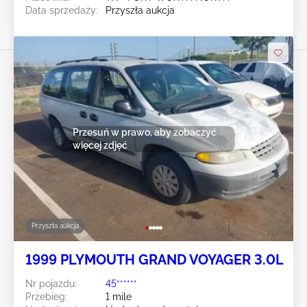
Data sprzedaży:
Przyszła aukcja
Przesuń w prawo, aby zobaczyć
więcej zdjęć
Przyszła aukcja
1999 PLYMOUTH GRAND VOYAGER 3.0L
Nr pojazdu:
45******
Przebieg:
1 mile