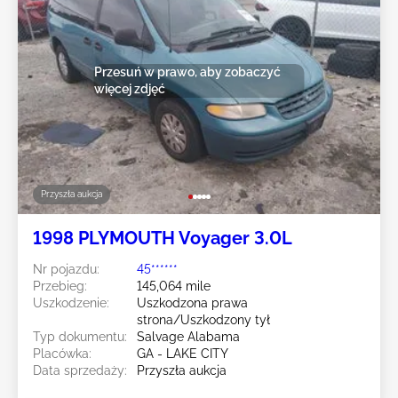
Przesuń w prawo, aby zobaczyć
więcej zdjęć
Przyszła aukcja
1998 PLYMOUTH Voyager 3.0L
Nr pojazdu:
45******
Przebieg:
145,064 mile
Uszkodzenie:
Uszkodzona prawa
strona/Uszkodzony tył
Typ dokumentu:
Salvage Alabama
Placówka:
GA - LAKE CITY
Data sprzedaży:
Przyszła aukcja