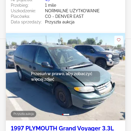
Przebieg:
1 mile
Uszkodzenie:
NORMALNE UŻYTKOWANIE
Placówka:
CO - DENVER EAST
Data sprzedaży:
Przyszła aukcja
Przesuń w prawo, aby zobaczyć
więcej zdjęć
Przyszła aukcja
1997 PLYMOUTH Grand Voyager 3.3L