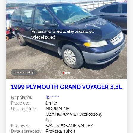
Przesuń w prawo, aby zobaczyć
więcej zdjęć
Przyszła aukcja
1999 PLYMOUTH GRAND VOYAGER 3.3L
Nr pojazdu:
45******
Przebieg:
1 mile
Uszkodzenie:
NORMALNE
UŻYTKOWANIE/Uszkodzony
tył
Placówka:
WA - SPOKANE VALLEY
Data sprzedaży:
Przyszła aukcja