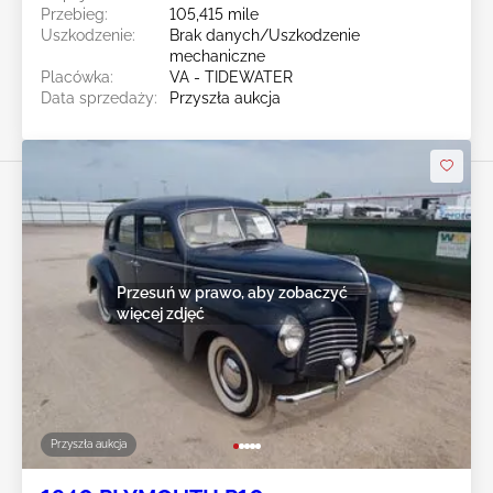
Przebieg:
105,415 mile
Uszkodzenie:
Brak danych/Uszkodzenie
mechaniczne
Placówka:
VA - TIDEWATER
Data sprzedaży:
Przyszła aukcja
Przesuń w prawo, aby zobaczyć
więcej zdjęć
Przyszła aukcja