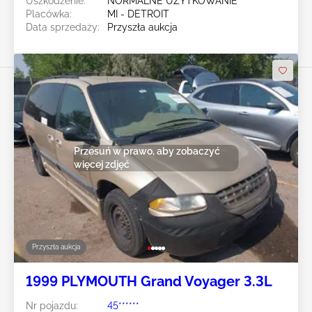
Uszkodzenie:
NORMALNE UŻYTKOWANIE
Placówka:
MI - DETROIT
Data sprzedaży:
Przyszła aukcja
Przesuń w prawo, aby zobaczyć
więcej zdjęć
Przyszła aukcja
1999 PLYMOUTH Grand Voyager 3.3L
Nr pojazdu:
45******