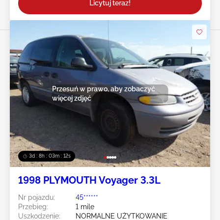
Licytuj teraz!
Przesuń w prawo, aby zobaczyć
więcej zdjęć
3d : 8h : 03m : 10s
1998 PLYMOUTH Voyager 3.3L
Nr pojazdu:
45******
Przebieg:
1 mile
Uszkodzenie:
NORMALNE UŻYTKOWANIE