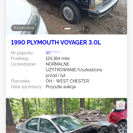
Przyszła aukcja
1990 PLYMOUTH VOYAGER 3.0L
Nr pojazdu:
45******
Przebieg:
124,364 mile
Uszkodzenie:
NORMALNE
UŻYTKOWANIE/Uszkodzony
przód i tył
Placówka:
OH - WEST CHESTER
Data sprzedaży:
Przyszła aukcja