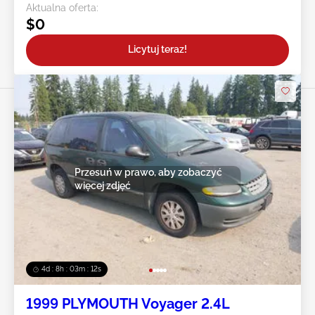
Aktualna oferta:
$0
Licytuj teraz!
Przesuń w prawo, aby zobaczyć
więcej zdjęć
4d : 8h : 03m : 10s
1999 PLYMOUTH Voyager 2.4L