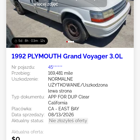
więcej zdjęć
5d : 8h : 03m : 10s
1992 PLYMOUTH Grand Voyager 3.0L
Nr pojazdu:
45******
Przebieg:
169,481 mile
Uszkodzenie:
NORMALNE
UŻYTKOWANIE/Uszkodzona
lewa strona
Typ dokumentu:
APP FOR DUP Clear
California
Placówka:
CA - EAST BAY
Data sprzedaży:
08/13/2026
Aktualny status:
Nie złożyłeś oferty
Aktualna oferta:
$0