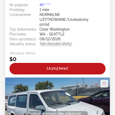
Nr pojazdu:
45******
Przebieg:
1 mile
Uszkodzenie:
NORMALNE
UŻYTKOWANIE/Uszkodzony
przód
Typ dokumentu:
Clear Washington
Placówka:
WA - SEATTLE
Data sprzedaży:
08/12/2026
Aktualny status:
Nie złożyłeś oferty
Aktualna oferta:
$0
Licytuj teraz!
Przesuń w prawo, aby zobaczyć