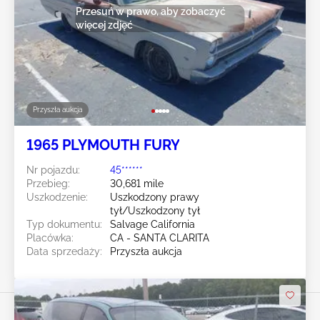
Przesuń w prawo, aby zobaczyć
więcej zdjęć
Przyszła aukcja
1965 PLYMOUTH FURY
Nr pojazdu:
45******
Przebieg:
30,681 mile
Uszkodzenie:
Uszkodzony prawy
tył/Uszkodzony tył
Typ dokumentu:
Salvage California
Placówka:
CA - SANTA CLARITA
Data sprzedaży:
Przyszła aukcja