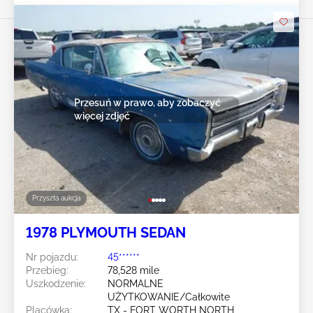
Przesuń w prawo, aby zobaczyć
więcej zdjęć
Przyszła aukcja
1978 PLYMOUTH SEDAN
Nr pojazdu:
45******
Przebieg:
78,528 mile
Uszkodzenie:
NORMALNE
UŻYTKOWANIE/Całkowite
Placówka:
TX - FORT WORTH NORTH