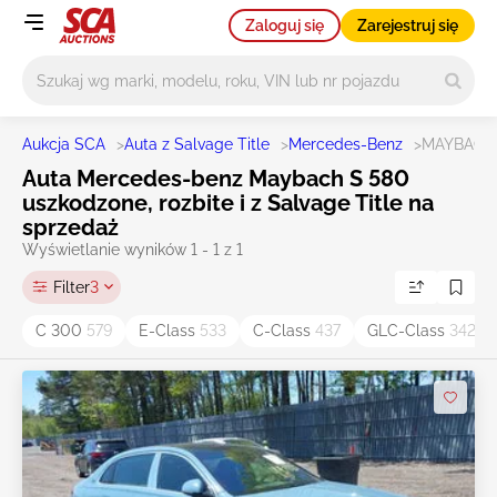
Zaloguj się
Zarejestruj się
Główne wyszukiwanie
Aukcja SCA
>
Auta z Salvage Title
>
Mercedes-Benz
>
MAYBACH 
Auta Mercedes-benz Maybach S 580
uszkodzone, rozbite i z Salvage Title na
sprzedaż
Wyświetlanie wyników 1 - 1 z 1
Filter
3
C 300
579
E-Class
533
C-Class
437
GLC-Class
342