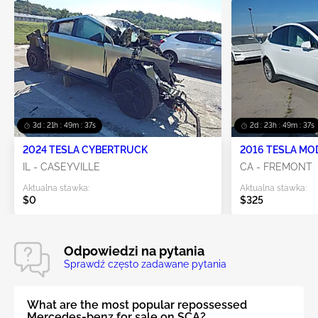
3d : 21h : 49m : 37s
2d : 23h : 49m : 37s
2024 TESLA CYBERTRUCK
2016 TESLA MO
IL - CASEYVILLE
CA - FREMONT
Aktualna stawka:
Aktualna stawka:
$0
$325
Odpowiedzi na pytania
Sprawdź często zadawane pytania
What are the most popular repossessed
Mercedes-benz for sale on SCA?