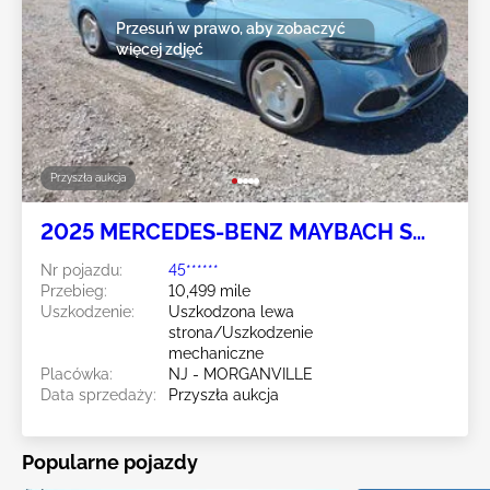
Przesuń w prawo, aby zobaczyć
więcej zdjęć
Przyszła aukcja
2025 MERCEDES-BENZ MAYBACH S
580 4.0L
Nr pojazdu:
45******
Przebieg:
10,499 mile
Uszkodzenie:
Uszkodzona lewa
strona/Uszkodzenie
mechaniczne
Placówka:
NJ - MORGANVILLE
Data sprzedaży:
Przyszła aukcja
Popularne pojazdy