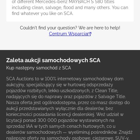
of different Mercedes-benz MAYBACH S 580 titles
including clean, salvage, flood and many others. You can
find whatever you like on SCA.
Couldn't find your question? We are here to help!
Centrum Wsparcia
Zaleta aukcji samochodowych SCA
Kup następny samochód z SCA
SCA Auctions to w 100% internetowy samochodowy dom
aukcyjny, specjalizujący się w hurtowej odsprzedaży
pojazdów rozbitych, lekko uszkodzonych, z Clean Title,
nadających się do naprawy oraz pojazdów z Salvage Title.
Nasza oferta jest ogólnodostępna, przez co masz dostęp do
aukcji przedstawianych wyłącznie dla dealerów, bez
konieczności posiadania licencji dealerskiej. Weź udział w
licytacji ponad 300 000 pojazdów wystawionych na
sprzedaż IAA w tych samych cenach hurtowych, co u
dealerów samochodowych — wyeliminuj pośredników. Znajdź
najlepsze oferty na samochody osobowe, ciężarowe, SUV-y,