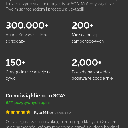
łodzie, przyczepy i inne pojazdy w SCA. Możemy zająć się
Twoim samochodem i procedurą licytacji!
300,000+
200+
Auta z Salvage Title w
Miejsca aukcji
sprzedaży
samochodowych
150+
2,000+
Cotygodniowe aukcje na
Pojazdy na sprzedaż
żywo
dodawane codziennie
Co mówią klienci o SCA?
97% pozytywnych opinii
Kyle Miller
Austin, USA
Od jakiegoś czasu poszukuję niedrogiego klasyka. Chciałem
mieć samochód, którym mógłbym cieszyć się nieco bardziej