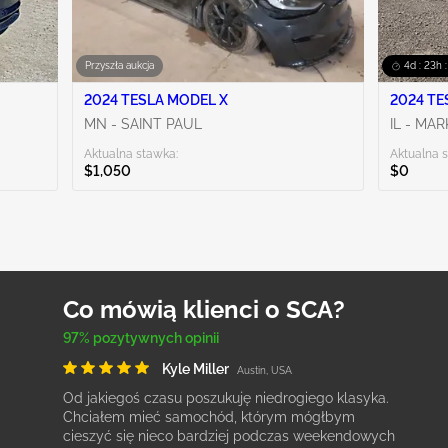
Przyszła aukcja
4d : 23h 
2024 TESLA MODEL X
2024 TE
MN - SAINT PAUL
IL - MA
Aktualna stawka:
Aktualna 
$1,050
$0
Co mówią klienci o SCA?
97% pozytywnych opinii
Kyle Miller
Austin, USA
Od jakiegoś czasu poszukuję niedrogiego klasyka.
Chciałem mieć samochód, którym mógłbym
cieszyć się nieco bardziej podczas weekendowych