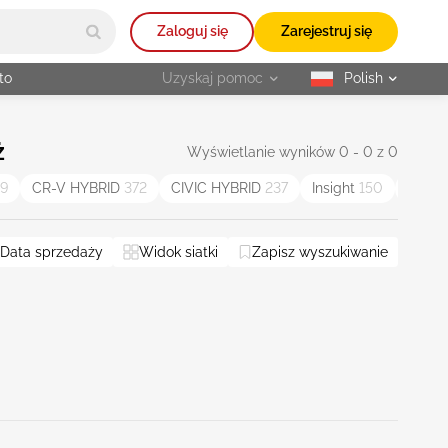
Zaloguj się
Zarejestruj się
to
Uzyskaj pomoc
Polish
selected
ż
Wyświetlanie wyników 0 - 0 z 0
9
CR-V HYBRID
372
CIVIC HYBRID
237
Insight
150
Passp
Data sprzedaży
Widok siatki
Zapisz wyszukiwanie