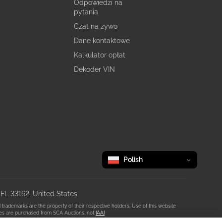
Odpowiedzi na
pytania
Czat na żywo
Dane kontaktowe
Kalkulator opłat
Dekoder VIN
Zmień język
selected
Polish
 FL 33162, United States
rademarks are the property of their respective holders. Use of this website
icles are purchased from SCA Auctions, not
IAAI