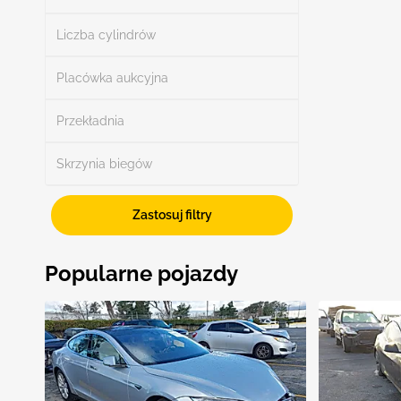
Szukaj
Liczba cylindrów
Placówka aukcyjna
Przekładnia
Szukaj
Skrzynia biegów
Zastosuj filtry
Pokaż więcej
Popularne pojazdy