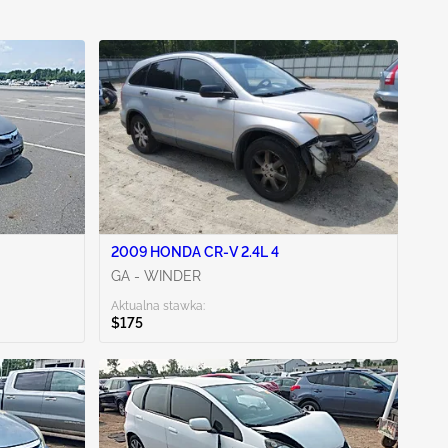
2009 HONDA CR-V 2.4L 4
GA - WINDER
Aktualna stawka:
$175