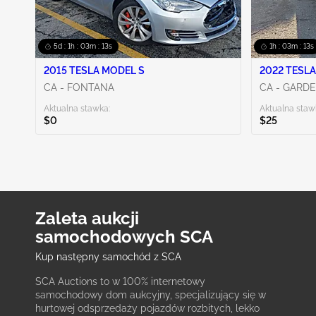
5d : 1h : 03m : 12s
1h : 03m : 12s
2015 TESLA MODEL S
2022 TESLA
CA - FONTANA
CA - GARD
Aktualna stawka:
Aktualna staw
$0
$25
Zaleta aukcji
samochodowych SCA
Kup następny samochód z SCA
SCA Auctions to w 100% internetowy
samochodowy dom aukcyjny, specjalizujący się w
hurtowej odsprzedaży pojazdów rozbitych, lekko