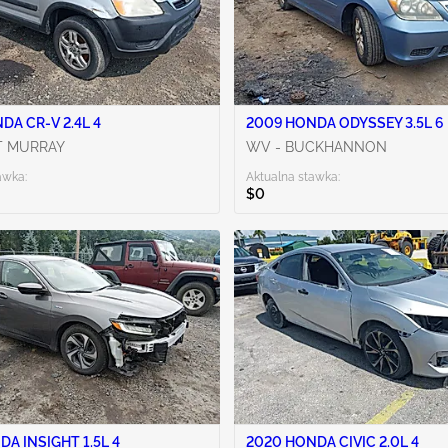
DA CR-V 2.4L 4
2009 HONDA ODYSSEY 3.5L 6
T MURRAY
WV - BUCKHANNON
awka:
Aktualna stawka:
$0
DA INSIGHT 1.5L 4
2020 HONDA CIVIC 2.0L 4