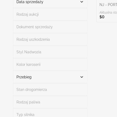
Data sprzedaży
NJ - POR
Aktualna st
Od
Do
Rodzaj aukcji
$0
Dokument sprzedaży
Rodzaj uszkodzenia
Szukaj
Styl Nadwozia
Kolor karoserii
Szukaj
Przebieg
Stan drogomierza
Przebieg od
Przebieg do
Rodzaj paliwa
Typ silnika