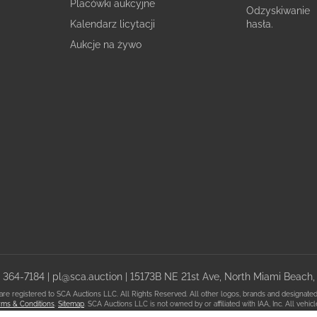
Placówki aukcyjne
Odzyskiwanie
Kalendarz licytacji
hasła.
Aukcje na żywo
) 364-7184
|
pl@sca.auction
| 15173B NE 21st Ave, North Miami Beach,
registered to SCA Auctions LLC. All Rights Reserved. All other logos, brands and designated t
ms & Conditions
.
Sitemap
. SCA Auctions LLC is not owned by or affiliated with IAA, Inc. All veh