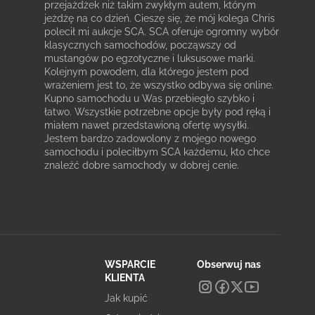
przejażdżek niż takim zwykłym autem, którym
jeżdżę na co dzień. Cieszę się, że mój kolega Chris
polecił mi aukcje SCA. SCA oferuje ogromny wybór
klasycznych samochodów, począwszy od
mustangów po egzotyczne i luksusowe marki.
Kolejnym powodem, dla którego jestem pod
wrażeniem jest to, że wszystko odbywa się online.
Kupno samochodu u Was przebiegło szybko i
łatwo. Wszystkie potrzebne opcje były pod ręką i
miałem nawet przedstawioną ofertę wysyłki.
Jestem bardzo zadowolony z mojego nowego
samochodu i poleciłbym SCA każdemu, kto chce
znaleźć dobre samochody w dobrej cenie.
WSPARCIE
Obserwuj nas
KLIENTA
Jak kupić