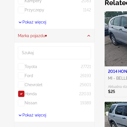
Kampery
2083
Relate
Przyczepy
1142
Pokaż więcej
Marka pojazdu
Szukaj
Toyota
27721
2014 HON
Ford
26193
MI - BELL
Chevrolet
25601
Aktualna st
$25
Honda
22033
Nissan
19389
Pokaż więcej