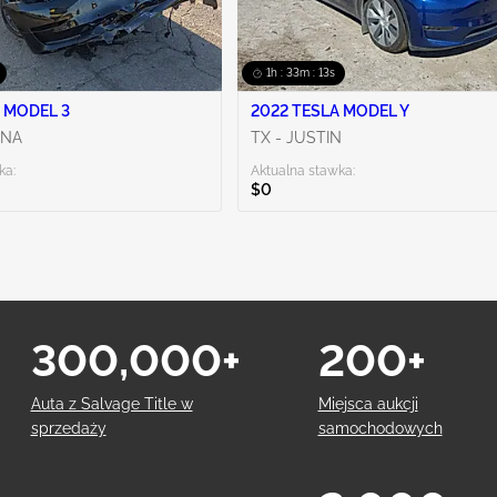
1h : 33m : 12s
 MODEL 3
2022 TESLA MODEL Y
ENA
TX - JUSTIN
ka:
Aktualna stawka:
$0
300,000+
200+
Auta z Salvage Title w
Miejsca aukcji
sprzedaży
samochodowych