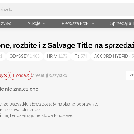
a żywo
Aukcje
Pierwsze kroki
Sprzedaj au
 rozbite i z Salvage Title na sprzeda
21
ODYSSEY
1,465
HR-V
1,173
Fit
574
ACCORD HYBRID
45
dy
Honda
Zresetuj wszystko
ic nie znaleziono
ię, że wszystkie słowa zostały napisane poprawnie.
inne słowa kluczowe.
inne, bardziej ogólne słowa kluczowe.