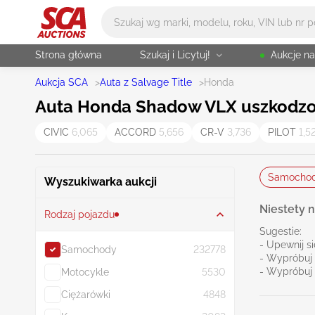
Główne wyszukiwanie
Strona główna
Szukaj i Licytuj!
Aukcje n
Aukcja SCA
>
Auta z Salvage Title
>
Honda
Auta Honda Shadow VLX uszkodzone,
CIVIC
6,065
ACCORD
5,656
CR-V
3,736
PILOT
1,5
Samocho
Wyszukiwarka aukcji
Niestety n
Rodzaj pojazdu
Sugestie:
- Upewnij s
Samochody
232778
- Wypróbuj 
- Wypróbuj 
Motocykle
5530
Ciężarówki
4848