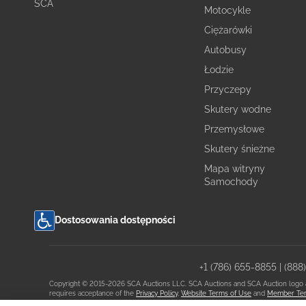
SCA
Motocykle
Ciężarówki
Autobusy
Łodzie
Przyczepy
Skutery wodne
Przemysłowe
Skutery śnieżne
Mapa witryny
Samochody
Dostosowania dostępności
+1 (786) 655-8855
|
(888
Copyright © 2015-2026 SCA Auctions LLC. SCA Auctions and SCA Auction logo are 
requires acceptance of the
Privacy Policy
,
Website Terms of Use
and
Member Ter