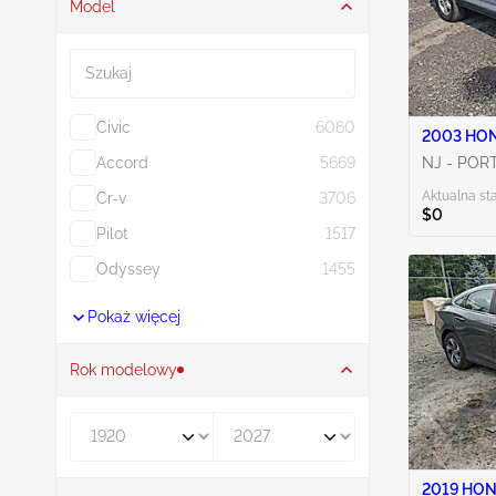
Model
Szukaj
Civic
6060
2003 HON
Accord
5669
NJ - POR
Aktualna st
Cr-v
3706
$0
Pilot
1517
Odyssey
1455
Pokaż więcej
Rok modelowy
Rocznik od
Rocznik do
2019 HON