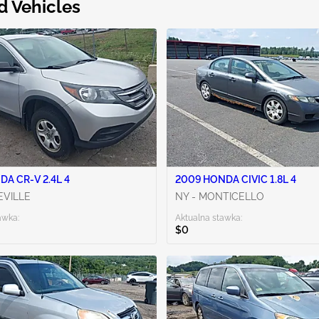
d Vehicles
DA CR-V 2.4L 4
2009 HONDA CIVIC 1.8L 4
EVILLE
NY - MONTICELLO
awka:
Aktualna stawka:
$0