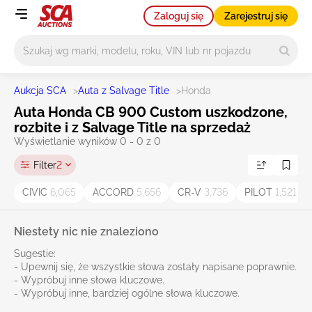
Zaloguj się
Zarejestruj się
Główne wyszukiwanie
Aukcja SCA
>
Auta z Salvage Title
>
Honda
Auta Honda CB 900 Custom uszkodzone,
rozbite i z Salvage Title na sprzedaż
Wyświetlanie wyników 0 - 0 z 0
Filter
2
CIVIC
6,065
ACCORD
5,656
CR-V
3,736
PILOT
1,521
Niestety nic nie znaleziono
Sugestie:
- Upewnij się, że wszystkie słowa zostały napisane poprawnie.
- Wypróbuj inne słowa kluczowe.
- Wypróbuj inne, bardziej ogólne słowa kluczowe.