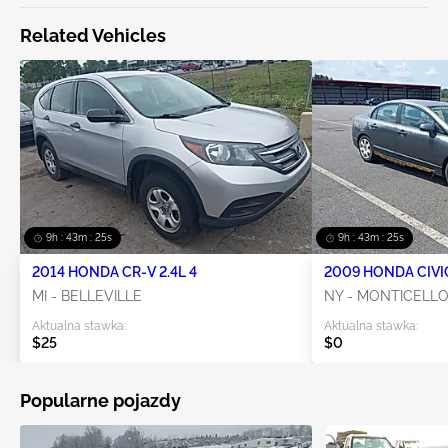
Related Vehicles
9h : 43m : 25s
9h : 43m : 25s
2014 HONDA CR-V 2.4L 4
2009 HONDA CIVIC
MI - BELLEVILLE
NY - MONTICELL
Aktualna stawka:
Aktualna stawka:
$25
$0
Popularne pojazdy