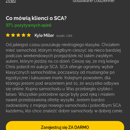
żywo
dodawane codziennie
Co mówią klienci o SCA?
97% pozytywnych opinii
Kyle Miller
Austin, USA
Od jakiegoś czasu poszukuję niedrogiego klasyka. Chciałem
mieć samochód, którym mógłbym cieszyć się nieco bardziej
podczas weekendowych przejażdżek niż takim zwykłym
autem, którym jeżdżę na co dzień. Cieszę się, że mój kolega
Chris polecił mi aukcje SCA. SCA oferuje ogromny wybór
klasycznych samochodów, począwszy od mustangów po
egzotyczne i luksusowe marki. Kolejnym powodem, dla
którego jestem pod wrażeniem jest to, że wszystko odbywa
się online. Kupno samochodu u Was przebiegło szybko i
łatwo. Wszystkie potrzebne opcje były pod ręką i miałem
nawet przedstawioną ofertę wysyłki. Jestem bardzo
zadowolony z mojego nowego samochodu i poleciłbym SCA
każdemu, kto chce znaleźć dobre samochody w dobrej cenie.
Zarejestruj się ZA DARMO