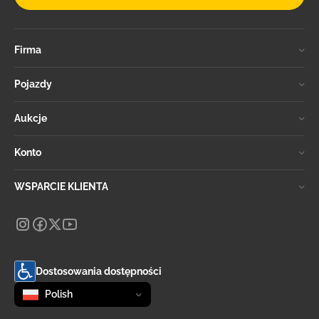
Firma
Pojazdy
Aukcje
Konto
WSPARCIE KLIENTA
Dostosowania dostępności
Zmień język
selected
Polish