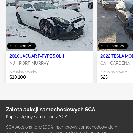
9h : 43m : 25s
12h : 43m : 25s
2016 JAGUAR F-TYPE 5.0L 1
2022 TESLA MO
NJ - PORT MURRAY
CA - GARDENA
Aktualna stawka:
Aktualna stawka:
$10,100
$25
Zaleta aukcji samochodowych SCA
Kup następny samochód z SCA
SCA Auctions to w 100% internetowy samochodowy dom
aukcyjny, specjalizujący się w hurtowej odsprzedaży