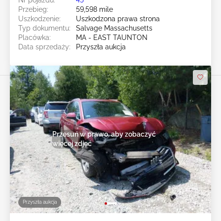
Przebieg:
59,598 mile
Uszkodzenie:
Uszkodzona prawa strona
Typ dokumentu:
Salvage Massachusetts
Placówka:
MA - EAST TAUNTON
Data sprzedaży:
Przyszła aukcja
Przesuń w prawo, aby zobaczyć
więcej zdjęć
Przyszła aukcja