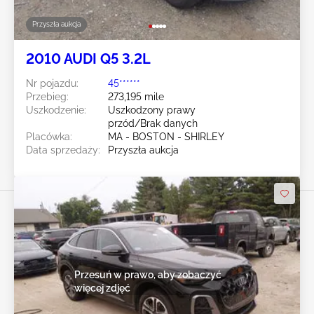
Przyszła aukcja
2010 AUDI Q5 3.2L
Nr pojazdu:
45******
Przebieg:
273,195 mile
Uszkodzenie:
Uszkodzony prawy
przód/Brak danych
Placówka:
MA - BOSTON - SHIRLEY
Data sprzedaży:
Przyszła aukcja
Przesuń w prawo, aby zobaczyć
więcej zdjęć