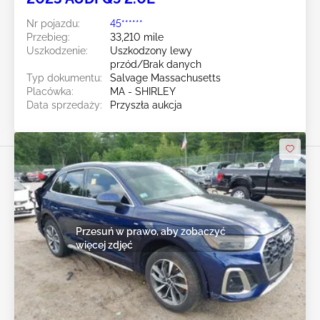
Nr pojazdu:
45******
Przebieg:
33,210 mile
Uszkodzenie:
Uszkodzony lewy
przód/Brak danych
Typ dokumentu:
Salvage Massachusetts
Placówka:
MA - SHIRLEY
Data sprzedaży:
Przyszła aukcja
Przesuń w prawo, aby zobaczyć
więcej zdjęć