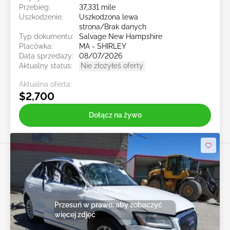
Przebieg:
37,331 mile
Uszkodzenie:
Uszkodzona lewa
strona/Brak danych
Typ dokumentu:
Salvage New Hampshire
Placówka:
MA - SHIRLEY
Data sprzedaży:
08/07/2026
Aktualny status:
Nie złożyłeś oferty
Aktualna oferta:
$2,700
Dołącz na żywo
Przesuń w prawo, aby zobaczyć
więcej zdjęć