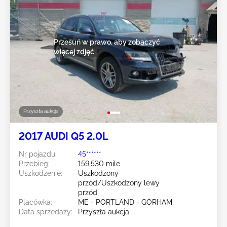
Przesuń w prawo, aby zobaczyć
więcej zdjęć
Przyszła aukcja
2017 AUDI Q5 2.0L
Nr pojazdu:
45******
Przebieg:
159,530 mile
Uszkodzenie:
Uszkodzony
przód/Uszkodzony lewy
przód
Placówka:
ME - PORTLAND - GORHAM
Data sprzedaży:
Przyszła aukcja