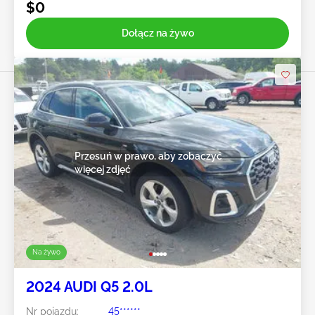
$0
Dołącz na żywo
Przesuń w prawo, aby zobaczyć
więcej zdjęć
Na żywo
2024 AUDI Q5 2.0L
Nr pojazdu:
45******