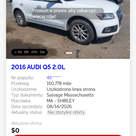
Przesuń w prawo, aby zobaczyć
więcej zdjęć
6d : 19h : 47m : 31s
2016 AUDI Q5 2.0L
Nr pojazdu:
45******
Przebieg:
150,778 mile
Uszkodzenie:
Uszkodzona lewa strona
Typ dokumentu:
Salvage Massachusetts
Placówka:
MA - SHIRLEY
Data sprzedaży:
08/14/2026
Aktualny status:
Nie złożyłeś oferty
Aktualna oferta:
$0