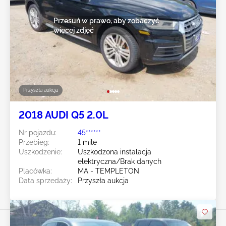
Przesuń w prawo, aby zobaczyć
więcej zdjęć
Przyszła aukcja
2018 AUDI Q5 2.0L
Nr pojazdu:
45******
Przebieg:
1 mile
Uszkodzenie:
Uszkodzona instalacja
elektryczna/Brak danych
Placówka:
MA - TEMPLETON
Data sprzedaży:
Przyszła aukcja