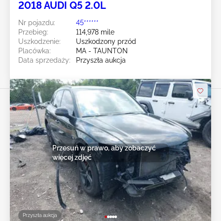
2018 AUDI Q5 2.0L
Nr pojazdu:
45******
Przebieg:
114,978 mile
Uszkodzenie:
Uszkodzony przód
Placówka:
MA - TAUNTON
Data sprzedaży:
Przyszła aukcja
Przesuń w prawo, aby zobaczyć
więcej zdjęć
Przyszła aukcja