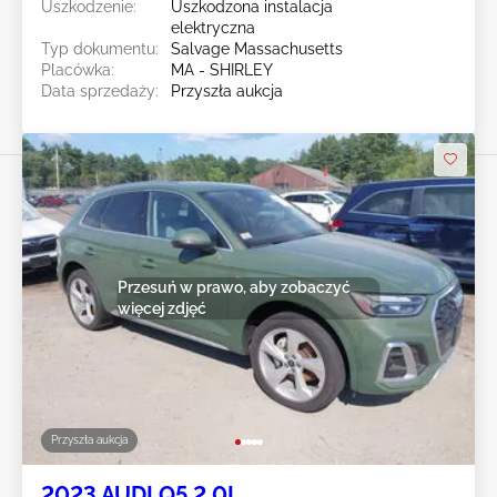
Uszkodzenie:
Uszkodzona instalacja
elektryczna
Typ dokumentu:
Salvage Massachusetts
Placówka:
MA - SHIRLEY
Data sprzedaży:
Przyszła aukcja
Przesuń w prawo, aby zobaczyć
więcej zdjęć
Przyszła aukcja
2023 AUDI Q5 2.0L