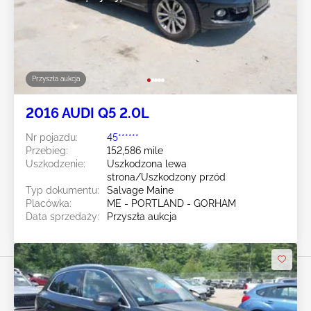
Przyszła aukcja
2016 AUDI Q5 2.0L
Nr pojazdu:
45******
Przebieg:
152,586 mile
Uszkodzenie:
Uszkodzona lewa
strona/Uszkodzony przód
Typ dokumentu:
Salvage Maine
Placówka:
ME - PORTLAND - GORHAM
Data sprzedaży:
Przyszła aukcja