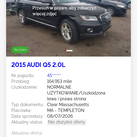
Przesuń w prawo, aby zobaczyć
więcej zdjęć
Na żywo
2015 AUDI Q5 2.0L
Nr pojazdu:
45******
Przebieg:
164,953 mile
Uszkodzenie:
NORMALNE
UŻYTKOWANIE/Uszkodzona
lewa i prawa strona
Typ dokumentu:
Clear Massachusetts
Placówka:
MA - TEMPLETON
Data sprzedaży:
08/07/2026
Aktualny status:
Nie złożyłeś oferty
Aktualna oferta: