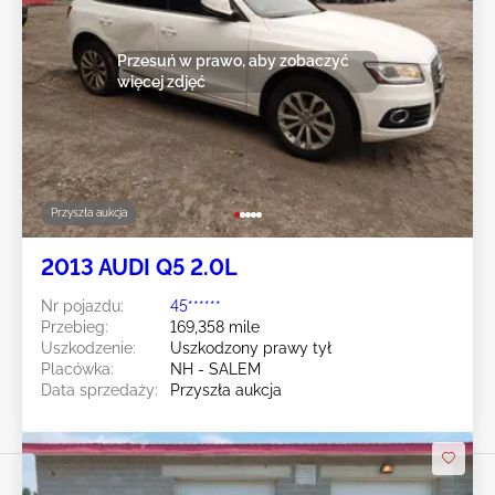
Przesuń w prawo, aby zobaczyć
więcej zdjęć
Przyszła aukcja
2013 AUDI Q5 2.0L
Nr pojazdu:
45******
Przebieg:
169,358 mile
Uszkodzenie:
Uszkodzony prawy tył
Placówka:
NH - SALEM
Data sprzedaży:
Przyszła aukcja