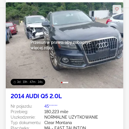
Przesuń w prawo, aby zobaczyć
więcej zdjęć
3d : 19h : 47m : 31s
2014 AUDI Q5 2.0L
Nr pojazdu:
45******
Przebieg:
180,223 mile
Uszkodzenie:
NORMALNE UŻYTKOWANIE
Typ dokumentu:
Clear Montana
Placówka:
MA - EAST TAUNTON