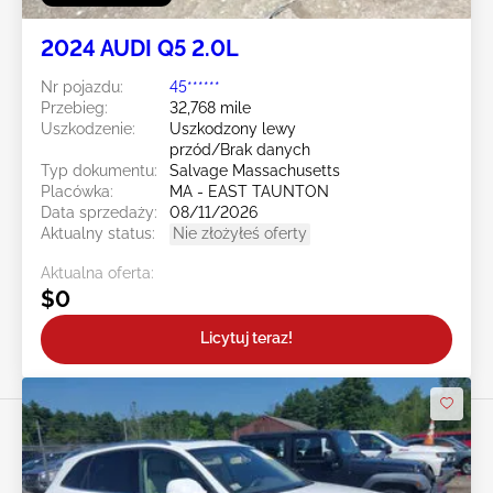
2024 AUDI Q5 2.0L
Nr pojazdu:
45******
Przebieg:
32,768 mile
Uszkodzenie:
Uszkodzony lewy
przód/Brak danych
Typ dokumentu:
Salvage Massachusetts
Placówka:
MA - EAST TAUNTON
Data sprzedaży:
08/11/2026
Aktualny status:
Nie złożyłeś oferty
Aktualna oferta:
$0
Licytuj teraz!