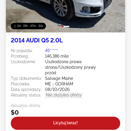
2d : 19h : 47m : 31s
2014 AUDI Q5 2.0L
Nr pojazdu:
45******
Przebieg:
146,386 mile
Uszkodzenie:
Uszkodzona prawa
strona/Uszkodzony prawy
przód
Typ dokumentu:
Salvage Maine
Placówka:
ME - GORHAM
Data sprzedaży:
08/10/2026
Aktualny status:
Nie złożyłeś oferty
Aktualna oferta:
$0
Licytuj teraz!