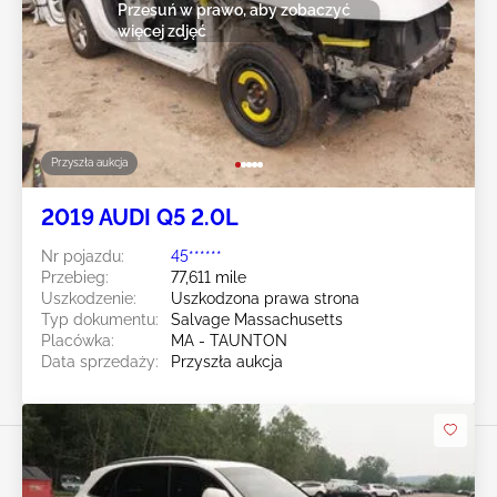
Przesuń w prawo, aby zobaczyć
więcej zdjęć
Przyszła aukcja
2019 AUDI Q5 2.0L
Nr pojazdu:
45******
Przebieg:
77,611 mile
Uszkodzenie:
Uszkodzona prawa strona
Typ dokumentu:
Salvage Massachusetts
Placówka:
MA - TAUNTON
Data sprzedaży:
Przyszła aukcja