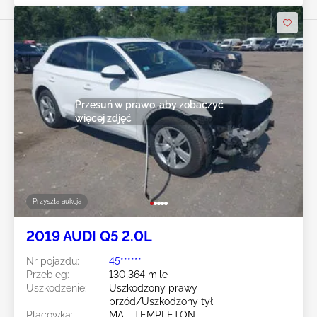
Przesuń w prawo, aby zobaczyć
więcej zdjęć
Przyszła aukcja
2019 AUDI Q5 2.0L
Nr pojazdu:
45******
Przebieg:
130,364 mile
Uszkodzenie:
Uszkodzony prawy
przód/Uszkodzony tył
Placówka:
MA - TEMPLETON