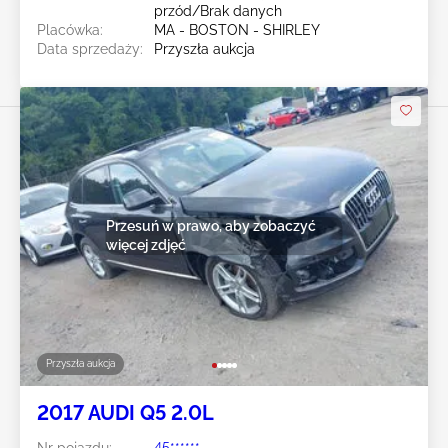
przód/Brak danych
Placówka:
MA - BOSTON - SHIRLEY
Data sprzedaży:
Przyszła aukcja
Przesuń w prawo, aby zobaczyć
więcej zdjęć
Przyszła aukcja
2017 AUDI Q5 2.0L
Nr pojazdu:
45******