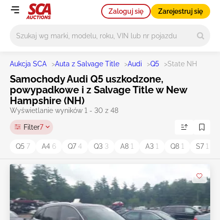
Zaloguj się
Zarejestruj się
Główne wyszukiwanie
Aukcja SCA
>
Auta z Salvage Title
>
Audi
>
Q5
>
State NH
Samochody Audi Q5 uszkodzone,
powypadkowe i z Salvage Title w New
Hampshire (NH)
Wyświetlanie wyników 1 - 30 z 48
Filter
7
Q5
7
A4
6
Q7
4
Q3
3
A8
1
A3
1
Q8
1
S7
1