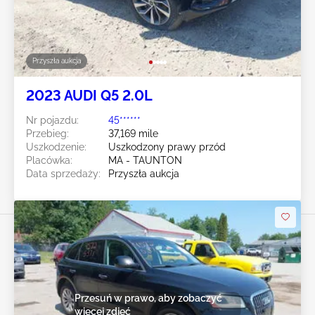
Przyszła aukcja
2023 AUDI Q5 2.0L
Nr pojazdu:
45******
Przebieg:
37,169 mile
Uszkodzenie:
Uszkodzony prawy przód
Placówka:
MA - TAUNTON
Data sprzedaży:
Przyszła aukcja
Przesuń w prawo, aby zobaczyć
więcej zdjęć