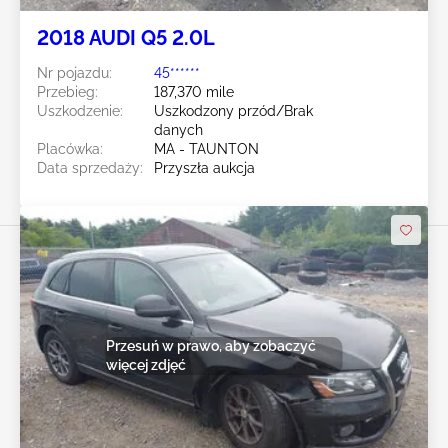
2018 AUDI Q5 2.0L
Nr pojazdu:
45******
Przebieg:
187,370 mile
Uszkodzenie:
Uszkodzony przód/Brak
danych
Placówka:
MA - TAUNTON
Data sprzedaży:
Przyszła aukcja
Przesuń w prawo, aby zobaczyć
więcej zdjęć