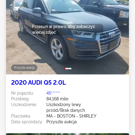
Przesuń w prawo, aby zobaczyć
więcej zdjęć
Przyszła aukcja
2020 AUDI Q5 2.0L
Nr pojazdu:
45******
Przebieg:
84,168 mile
Uszkodzenie:
Uszkodzony lewy
przód/Brak danych
Placówka:
MA - BOSTON - SHIRLEY
Data sprzedaży:
Przyszła aukcja