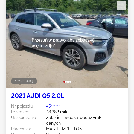
Przesuń w prawo, aby zobaczyć
więcej zdjęć
Przyszła aukcja
2021 AUDI Q5 2.0L
Nr pojazdu:
45******
Przebieg:
48,382 mile
Uszkodzenie:
Zalanie - Słodka woda/Brak
danych
Placówka:
MA - TEMPLETON