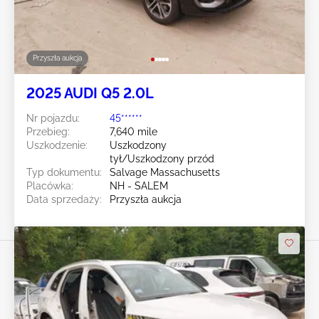
Przyszła aukcja
2025 AUDI Q5 2.0L
Nr pojazdu:
45******
Przebieg:
7,640 mile
Uszkodzenie:
Uszkodzony
tył/Uszkodzony przód
Typ dokumentu:
Salvage Massachusetts
Placówka:
NH - SALEM
Data sprzedaży:
Przyszła aukcja