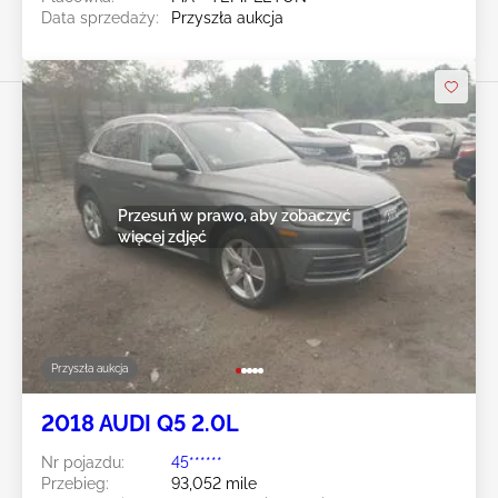
Data sprzedaży:
Przyszła aukcja
Przesuń w prawo, aby zobaczyć
więcej zdjęć
Przyszła aukcja
2018 AUDI Q5 2.0L
Nr pojazdu:
45******
Przebieg:
93,052 mile