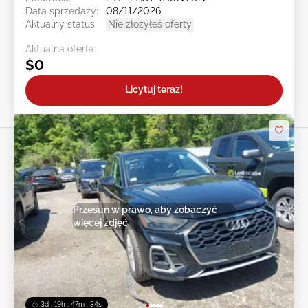
Data sprzedaży:
08/11/2026
Aktualny status:
Nie złożyłeś oferty
Aktualna oferta:
$0
Licytuj teraz!
Przesuń w prawo, aby zobaczyć
więcej zdjęć
3d : 19h : 47m : 31s