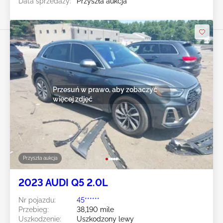
Data sprzedaży:
Przyszła aukcja
Przesuń w prawo, aby zobaczyć
więcej zdjęć
Przyszła aukcja
2023 AUDI Q5 2.0L
Nr pojazdu:
45******
Przebieg:
38,190 mile
Uszkodzenie:
Uszkodzony lewy