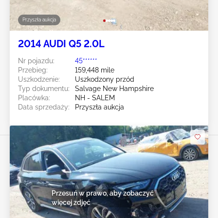
Przyszła aukcja
2014 AUDI Q5 2.0L
Nr pojazdu:
45******
Przebieg:
159,448 mile
Uszkodzenie:
Uszkodzony przód
Typ dokumentu:
Salvage New Hampshire
Placówka:
NH - SALEM
Data sprzedaży:
Przyszła aukcja
Przesuń w prawo, aby zobaczyć
więcej zdjęć