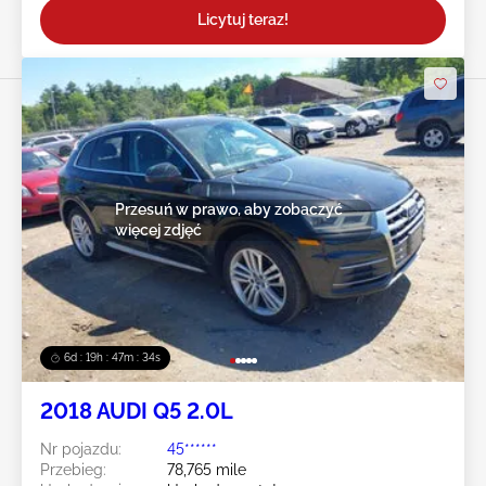
Licytuj teraz!
Przesuń w prawo, aby zobaczyć
więcej zdjęć
6d : 19h : 47m : 31s
2018 AUDI Q5 2.0L
Nr pojazdu:
45******
Przebieg:
78,765 mile