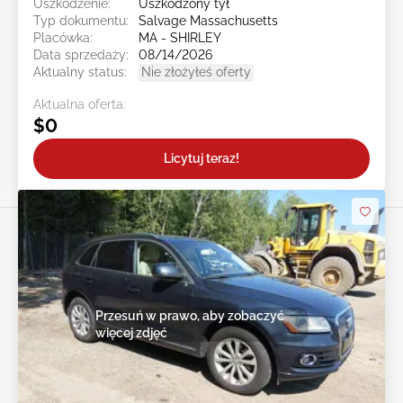
Uszkodzenie:
Uszkodzony tył
Typ dokumentu:
Salvage Massachusetts
Placówka:
MA - SHIRLEY
Data sprzedaży:
08/14/2026
Aktualny status:
Nie złożyłeś oferty
Aktualna oferta:
$0
Licytuj teraz!
Przesuń w prawo, aby zobaczyć
więcej zdjęć