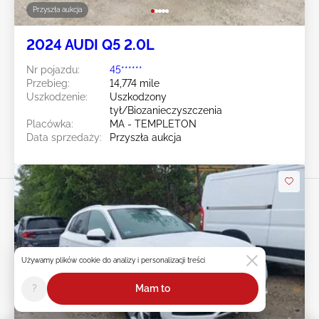
Przyszła aukcja
2024 AUDI Q5 2.0L
Nr pojazdu:
45******
Przebieg:
14,774 mile
Uszkodzenie:
Uszkodzony
tył/Biozanieczyszczenia
Placówka:
MA - TEMPLETON
Data sprzedaży:
Przyszła aukcja
Używamy plików cookie do analizy i personalizacji treści
Przesuń w prawo, aby zobaczyć
więcej zdjęć
?
Mam to