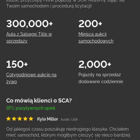
łodzie, przyczepy i inne pojazdy w SCA. Możemy zająć się
Twoim samochodem i procedurą licytacji!
300,000+
200+
Auta z Salvage Title w
Miejsca aukcji
sprzedaży
samochodowych
150+
2,000+
Cotygodniowe aukcje na
Pojazdy na sprzedaż
żywo
dodawane codziennie
Co mówią klienci o SCA?
97% pozytywnych opinii
Kyle Miller
Austin, USA
Od jakiegoś czasu poszukuję niedrogiego klasyka. Chciałem
mieć samochód, którym mógłbym cieszyć się nieco bardziej