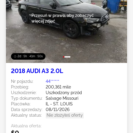
Przesuń w prawo, aby zobaczyć
więcej zdjęć
2d : 5h : 41m : 49s
2018 AUDI A3 2.0L
Nr pojazdu:
44******
Przebieg:
200,361 mile
Uszkodzenie:
Uszkodzony przód
Typ dokumentu:
Salvage Missouri
Placówka:
IL - ST. LOUIS
Data sprzedaży:
08/11/2026
Aktualny status:
Nie złożyłeś oferty
Aktualna oferta:
$0