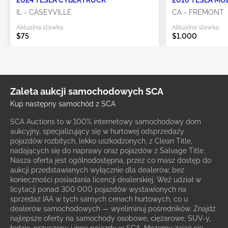
2024 TESLA CYBERTRUCK
2016 TESLA MO
IL - CASEYVILLE
CA - FREMONT
Aktualna stawka:
Aktualna stawka:
$75
$1,000
Zaleta aukcji samochodowych SCA
Kup następny samochód z SCA
SCA Auctions to w 100% internetowy samochodowy dom
aukcyjny, specjalizujący się w hurtowej odsprzedaży
pojazdów rozbitych, lekko uszkodzonych, z Clean Title,
nadających się do naprawy oraz pojazdów z Salvage Title.
Nasza oferta jest ogólnodostępna, przez co masz dostęp do
aukcji przedstawianych wyłącznie dla dealerów, bez
konieczności posiadania licencji dealerskiej. Weź udział w
licytacji ponad 300 000 pojazdów wystawionych na
sprzedaż IAA w tych samych cenach hurtowych, co u
dealerów samochodowych — wyeliminuj pośredników. Znajdź
najlepsze oferty na samochody osobowe, ciężarowe, SUV-y,