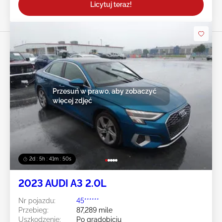
Licytuj teraz!
Przesuń w prawo, aby zobaczyć
więcej zdjęć
2d : 5h : 41m : 49s
2023 AUDI A3 2.0L
Nr pojazdu:
45******
Przebieg:
87,289 mile
Uszkodzenie:
Po gradobiciu