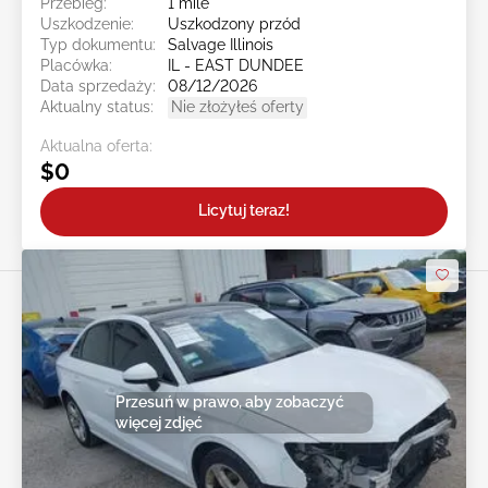
Przebieg:
1 mile
Uszkodzenie:
Uszkodzony przód
Typ dokumentu:
Salvage Illinois
Placówka:
IL - EAST DUNDEE
Data sprzedaży:
08/12/2026
Aktualny status:
Nie złożyłeś oferty
Aktualna oferta:
$0
Licytuj teraz!
Przesuń w prawo, aby zobaczyć
więcej zdjęć