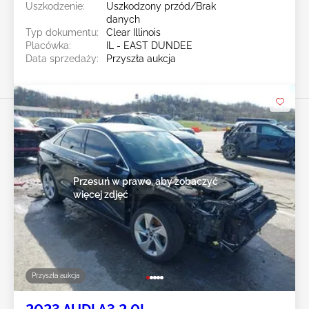
Uszkodzenie:
Uszkodzony przód/Brak
danych
Typ dokumentu:
Clear Illinois
Placówka:
IL - EAST DUNDEE
Data sprzedaży:
Przyszła aukcja
Przesuń w prawo, aby zobaczyć
więcej zdjęć
Przyszła aukcja