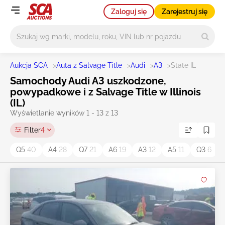
Zaloguj się
Zarejestruj się
Główne wyszukiwanie
Aukcja SCA
>
Auta z Salvage Title
>
Audi
>
A3
>
State IL
Samochody Audi A3 uszkodzone,
powypadkowe i z Salvage Title w Illinois
(IL)
Wyświetlanie wyników 1 - 13 z 13
Filter
4
Q5
40
A4
28
Q7
21
A6
19
A3
12
A5
11
Q3
6