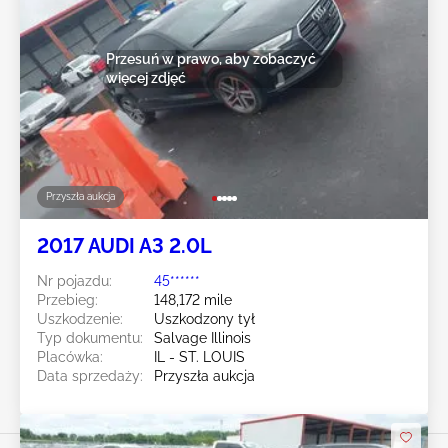
Przesuń w prawo, aby zobaczyć
więcej zdjęć
Przyszła aukcja
2017 AUDI A3 2.0L
Nr pojazdu:
45******
Przebieg:
148,172 mile
Uszkodzenie:
Uszkodzony tył
Typ dokumentu:
Salvage Illinois
Placówka:
IL - ST. LOUIS
Data sprzedaży:
Przyszła aukcja