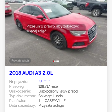
Przesuń w prawo, aby zobaczyć
więcej zdjęć
Przyszła aukcja
2018 AUDI A3 2.0L
Nr pojazdu:
45******
Przebieg:
128,717 mile
Uszkodzenie:
Uszkodzony lewy przód
Typ dokumentu:
Salvage Illinois
Placówka:
IL - CASEYVILLE
Data sprzedaży:
Przyszła aukcja