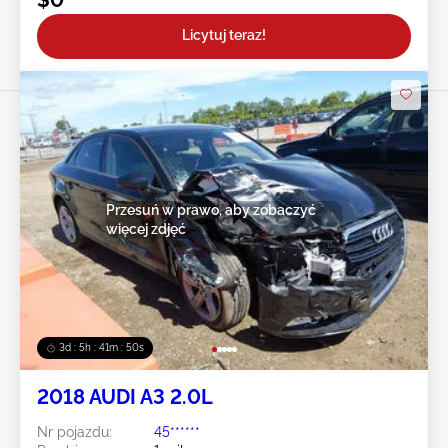
Licytuj teraz!
Przesuń w prawo, aby zobaczyć
więcej zdjęć
3d : 5h : 41m : 49s
2018 AUDI A3 2.0L
Nr pojazdu:
45******