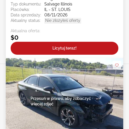
Typ dokumentu:
Salvage Illinois
Placówka:
IL - ST. LOUIS
Data sprzedaży:
08/11/2026
Aktualny status:
Nie złożyłeś oferty
Aktualna oferta:
$0
Licytuj teraz!
Przesuń w prawo, aby zobaczyć
więcej zdjęć