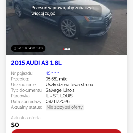
Przesuń w prawo, aby zobaczyć
więcej zdjęć
2d : 5h : 41m : 49s
2015 AUDI A3 1.8L
Nr pojazdu:
45******
Przebieg:
95,681 mile
Uszkodzenie:
Uszkodzona lewa strona
Typ dokumentu:
Salvage Illinois
Placówka:
IL - ST. LOUIS
Data sprzedaży:
08/11/2026
Aktualny status:
Nie złożyłeś oferty
Aktualna oferta:
$0