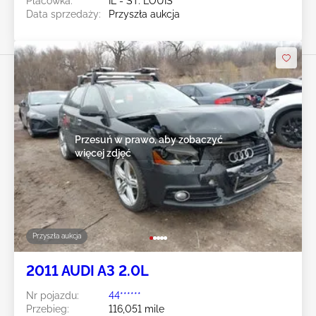
Placówka:
IL - ST. LOUIS
Data sprzedaży:
Przyszła aukcja
Przesuń w prawo, aby zobaczyć
więcej zdjęć
Przyszła aukcja
2011 AUDI A3 2.0L
Nr pojazdu:
44******
Przebieg:
116,051 mile