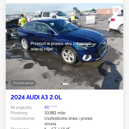
Przesuń w prawo, aby zobaczyć
więcej zdjęć
Przyszła aukcja
2024 AUDI A3 2.0L
Nr pojazdu:
45******
Przebieg:
33,881 mile
Uszkodzenie:
Uszkodzona lewa i prawa
strona