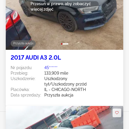
Przesuń w prawo, aby zobaczyć
więcej zdjęć
Przyszła aukcja
2017 AUDI A3 2.0L
Nr pojazdu:
45******
Przebieg:
133,909 mile
Uszkodzenie:
Uszkodzony
tył/Uszkodzony przód
Placówka:
IL - CHICAGO-NORTH
Data sprzedaży:
Przyszła aukcja