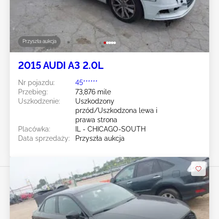
Przyszła aukcja
2015 AUDI A3 2.0L
Nr pojazdu:
45******
Przebieg:
73,876 mile
Uszkodzenie:
Uszkodzony
przód/Uszkodzona lewa i
prawa strona
Placówka:
IL - CHICAGO-SOUTH
Data sprzedaży:
Przyszła aukcja