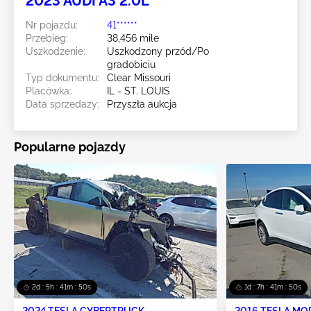
2023 AUDI A3 2.0L
Nr pojazdu:
41******
Przebieg:
38,456 mile
Uszkodzenie:
Uszkodzony przód/Po
gradobiciu
Typ dokumentu:
Clear Missouri
Placówka:
IL - ST. LOUIS
Data sprzedaży:
Przyszła aukcja
Popularne pojazdy
2d : 5h : 41m : 49s
1d : 7h : 41m : 49s