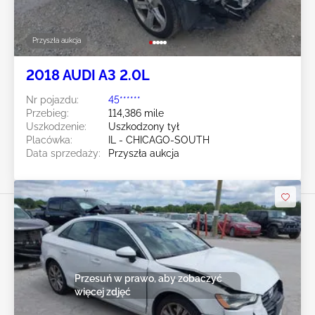
Przyszła aukcja
2018 AUDI A3 2.0L
Nr pojazdu:
45******
Przebieg:
114,386 mile
Uszkodzenie:
Uszkodzony tył
Placówka:
IL - CHICAGO-SOUTH
Data sprzedaży:
Przyszła aukcja
Przesuń w prawo, aby zobaczyć
więcej zdjęć