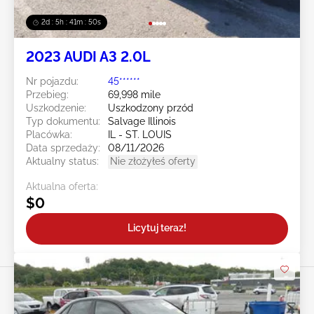
2d : 5h : 41m : 49s
2023 AUDI A3 2.0L
Nr pojazdu:
45******
Przebieg:
69,998 mile
Uszkodzenie:
Uszkodzony przód
Typ dokumentu:
Salvage Illinois
Placówka:
IL - ST. LOUIS
Data sprzedaży:
08/11/2026
Aktualny status:
Nie złożyłeś oferty
Aktualna oferta:
$0
Licytuj teraz!