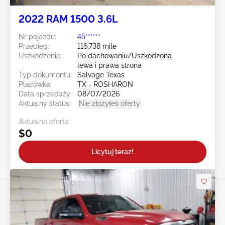
2022 RAM 1500 3.6L
Nr pojazdu:
45******
Przebieg:
116,738 mile
Uszkodzenie:
Po dachowaniu/Uszkodzona
lewa i prawa strona
Typ dokumentu:
Salvage Texas
Placówka:
TX - ROSHARON
Data sprzedaży:
08/07/2026
Aktualny status:
Nie złożyłeś oferty
Aktualna oferta:
$0
Licytuj teraz!