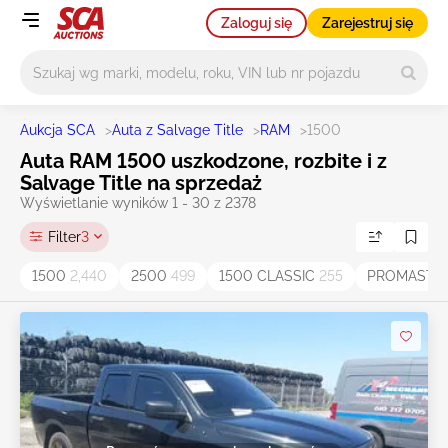
Zaloguj się
Zarejestruj się
Główne wyszukiwanie
Aukcja SCA
>
Auta z Salvage Title
>
RAM
>
1500
Auta RAM 1500 uszkodzone, rozbite i z
Salvage Title na sprzedaż
Wyświetlanie wyników 1 - 30 z 2378
Filter
3
1500
2,440
2500
499
1500 CLASSIC
255
PROMASTE