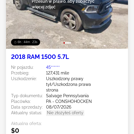
Przesuń w prawo, aby zobaczyć
więcej zdjęć
6h : 44m : 20s
2018 RAM 1500 5.7L
Nr pojazdu:
45******
Przebieg:
127,431 mile
Uszkodzenie:
Uszkodzony prawy
tył/Uszkodzona prawa
strona
Typ dokumentu:
Salvage Pennsylvania
Placówka:
PA - CONSHOHOCKEN
Data sprzedaży:
08/07/2026
Aktualny status:
Nie złożyłeś oferty
Aktualna oferta:
$0