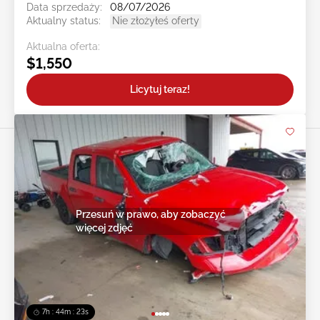
Data sprzedaży:
08/07/2026
Aktualny status:
Nie złożyłeś oferty
Aktualna oferta:
$1,550
Licytuj teraz!
Przesuń w prawo, aby zobaczyć
więcej zdjęć
7h : 44m : 20s