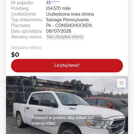
Nr pojazdu:
45******
Przebieg:
154,570 mile
Uszkodzenie:
Uszkodzona lewa strona
Typ dokumentu:
Salvage Pennsylvania
Placówka:
PA - CONSHOHOCKEN
Data sprzedaży:
08/07/2026
Aktualny status:
Nie złożyłeś oferty
Aktualna oferta:
$0
Licytuj teraz!
Przesuń w prawo, aby zobaczyć
więcej zdjęć