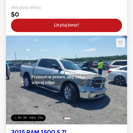
Aktualna oferta:
$0
Licytuj teraz!
Przesuń w prawo, aby zobaczyć
więcej zdjęć
3d : 6h : 44m : 20s
2015 RAM 1500 5.7L