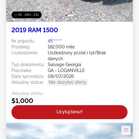
6h : 44m : 20s
2019 RAM 1500
Nr pojazdu:
45******
Przebieg:
182,000 mile
Uszkodzenie:
Uszkodzony przód i tył/Brak
danych
Typ dokumentu:
Salvage Georgia
Placówka:
GA - LOGANVILLE
Data sprzedaży:
08/07/2026
Aktualny status:
Nie złożyłeś oferty
Aktualna oferta:
$1,000
Licytuj teraz!