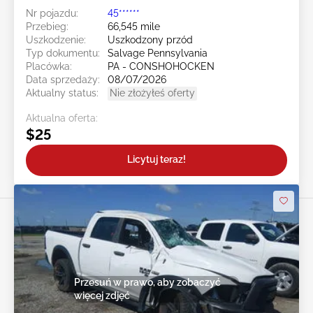
Nr pojazdu:
45******
Przebieg:
66,545 mile
Uszkodzenie:
Uszkodzony przód
Typ dokumentu:
Salvage Pennsylvania
Placówka:
PA - CONSHOHOCKEN
Data sprzedaży:
08/07/2026
Aktualny status:
Nie złożyłeś oferty
Aktualna oferta:
$25
Licytuj teraz!
Przesuń w prawo, aby zobaczyć
więcej zdjęć