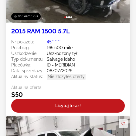
8h : 44m : 20s
2015 RAM 1500 5.7L
Nr pojazdu:
45******
Przebieg:
165,500 mile
Uszkodzenie:
Uszkodzony tył
Typ dokumentu:
Salvage Idaho
Placówka:
ID - MERIDIAN
Data sprzedaży:
08/07/2026
Aktualny status:
Nie złożyłeś oferty
Aktualna oferta:
$50
Licytuj teraz!