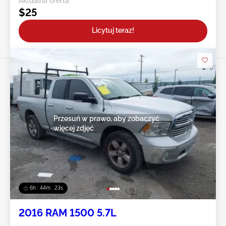
Aktualna oferta:
$25
Licytuj teraz!
Przesuń w prawo, aby zobaczyć
więcej zdjęć
6h : 44m : 20s
2016 RAM 1500 5.7L