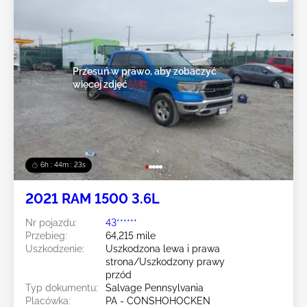
Przesuń w prawo, aby zobaczyć
więcej zdjęć
6h : 44m : 20s
2021 RAM 1500 3.6L
Nr pojazdu:
43******
Przebieg:
64,215 mile
Uszkodzenie:
Uszkodzona lewa i prawa
strona/Uszkodzony prawy
przód
Typ dokumentu:
Salvage Pennsylvania
Placówka:
PA - CONSHOHOCKEN