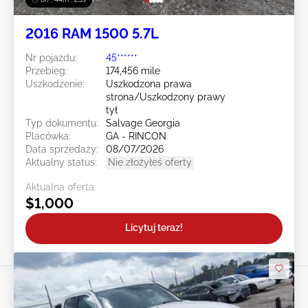
2016 RAM 1500 5.7L
Nr pojazdu:
45******
Przebieg:
174,456 mile
Uszkodzenie:
Uszkodzona prawa
strona/Uszkodzony prawy
tył
Typ dokumentu:
Salvage Georgia
Placówka:
GA - RINCON
Data sprzedaży:
08/07/2026
Aktualny status:
Nie złożyłeś oferty
Aktualna oferta:
$1,000
Licytuj teraz!