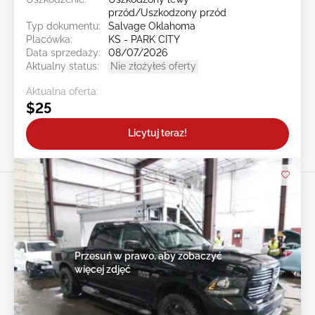
przód/Uszkodzony przód
Typ dokumentu:
Salvage Oklahoma
Placówka:
KS - PARK CITY
Data sprzedaży:
08/07/2026
Aktualny status:
Nie złożyłeś oferty
Aktualna oferta:
$25
Licytuj teraz!
Przesuń w prawo, aby zobaczyć
więcej zdjęć