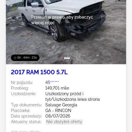
Przesuń w prawo, aby zobaczyć
więcej zdjęć
6h : 44m : 20s
2017 RAM 1500 5.7L
Nr pojazdu:
45******
Przebieg:
149,701 mile
Uszkodzenie:
Uszkodzony przód i
tył/Uszkodzona lewa strona
Typ dokumentu:
Salvage Georgia
Placówka:
GA - RINCON
Data sprzedaży:
08/07/2026
Aktualny status:
Nie złożyłeś oferty