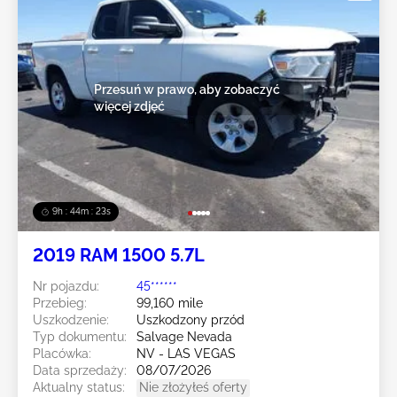
Przesuń w prawo, aby zobaczyć
więcej zdjęć
9h : 44m : 20s
2019 RAM 1500 5.7L
Nr pojazdu:
45******
Przebieg:
99,160 mile
Uszkodzenie:
Uszkodzony przód
Typ dokumentu:
Salvage Nevada
Placówka:
NV - LAS VEGAS
Data sprzedaży:
08/07/2026
Aktualny status:
Nie złożyłeś oferty