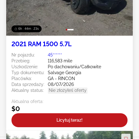
6h : 44m : 20s
2021 RAM 1500 5.7L
Nr pojazdu:
45******
Przebieg:
116,583 mile
Uszkodzenie:
Po dachowaniu/Całkowite
Typ dokumentu:
Salvage Georgia
Placówka:
GA - RINCON
Data sprzedaży:
08/07/2026
Aktualny status:
Nie złożyłeś oferty
Aktualna oferta:
$0
Licytuj teraz!