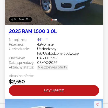
9h : 14m : 20s
2025 RAM 1500 3.0L
Nr pojazdu:
44******
Przebieg:
4,970 mile
Uszkodzenie:
Uszkodzony
tył/Uszkodzone podwozie
Placówka:
CA - PERRIS
Data sprzedaży:
08/07/2026
Aktualny status:
Nie złożyłeś oferty
Aktualna oferta:
$2,550
Licytuj teraz!