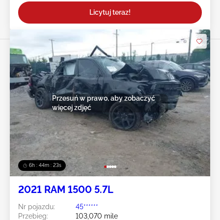
Licytuj teraz!
Przesuń w prawo, aby zobaczyć
więcej zdjęć
6h : 44m : 20s
2021 RAM 1500 5.7L
Nr pojazdu:
45******
Przebieg:
103,070 mile