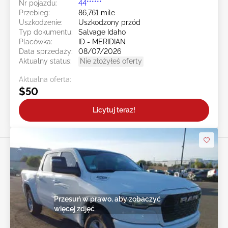
Nr pojazdu:
44******
Przebieg:
86,761 mile
Uszkodzenie:
Uszkodzony przód
Typ dokumentu:
Salvage Idaho
Placówka:
ID - MERIDIAN
Data sprzedaży:
08/07/2026
Aktualny status:
Nie złożyłeś oferty
Aktualna oferta:
$50
Licytuj teraz!
Przesuń w prawo, aby zobaczyć
więcej zdjęć