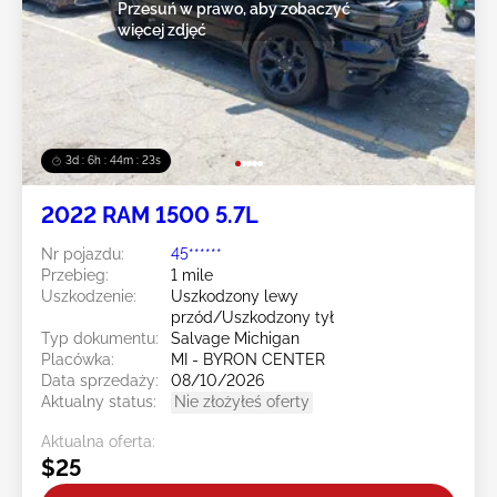
Przesuń w prawo, aby zobaczyć
więcej zdjęć
3d : 6h : 44m : 20s
2022 RAM 1500 5.7L
Nr pojazdu:
45******
Przebieg:
1 mile
Uszkodzenie:
Uszkodzony lewy
przód/Uszkodzony tył
Typ dokumentu:
Salvage Michigan
Placówka:
MI - BYRON CENTER
Data sprzedaży:
08/10/2026
Aktualny status:
Nie złożyłeś oferty
Aktualna oferta:
$25