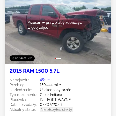
Przesuń w prawo, aby zobaczyć
więcej zdjęć
6h : 44m : 20s
2015 RAM 1500 5.7L
Nr pojazdu:
45******
Przebieg:
159,444 mile
Uszkodzenie:
Uszkodzony przód
Typ dokumentu:
Clear Indiana
Placówka:
IN - FORT WAYNE
Data sprzedaży:
08/07/2026
Aktualny status:
Nie złożyłeś oferty