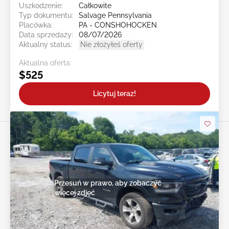
Uszkodzenie:
Całkowite
Typ dokumentu:
Salvage Pennsylvania
Placówka:
PA - CONSHOHOCKEN
Data sprzedaży:
08/07/2026
Aktualny status:
Nie złożyłeś oferty
Aktualna oferta:
$525
Licytuj teraz!
Przesuń w prawo, aby zobaczyć
więcej zdjęć