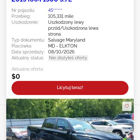
Nr pojazdu:
45******
Przebieg:
105,331 mile
Uszkodzenie:
Uszkodzony lewy
przód/Uszkodzona lewa
strona
Typ dokumentu:
Salvage Maryland
Placówka:
MD - ELKTON
Data sprzedaży:
08/10/2026
Aktualny status:
Nie złożyłeś oferty
Aktualna oferta:
$0
Licytuj teraz!