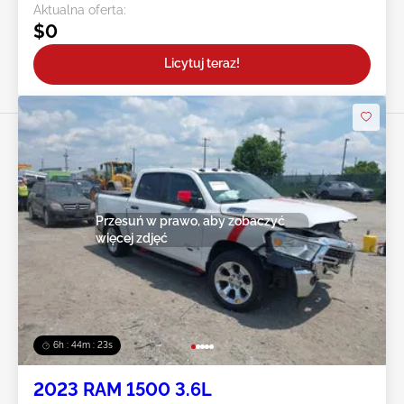
Aktualna oferta:
$0
Licytuj teraz!
Przesuń w prawo, aby zobaczyć
więcej zdjęć
6h : 44m : 20s
2023 RAM 1500 3.6L