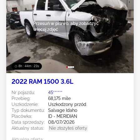
Przesuń w prawo, aby zobaczyć
więcej zdjęć
8h : 44m : 20s
2022 RAM 1500 3.6L
Nr pojazdu:
45******
Przebieg:
68,175 mile
Uszkodzenie:
Uszkodzony przód
Typ dokumentu:
Salvage Idaho
Placówka:
ID - MERIDIAN
Data sprzedaży:
08/07/2026
Aktualny status:
Nie złożyłeś oferty
Aktualna oferta: