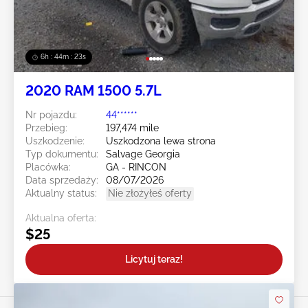
6h : 44m : 20s
2020 RAM 1500 5.7L
Nr pojazdu:
44******
Przebieg:
197,474 mile
Uszkodzenie:
Uszkodzona lewa strona
Typ dokumentu:
Salvage Georgia
Placówka:
GA - RINCON
Data sprzedaży:
08/07/2026
Aktualny status:
Nie złożyłeś oferty
Aktualna oferta:
$25
Licytuj teraz!