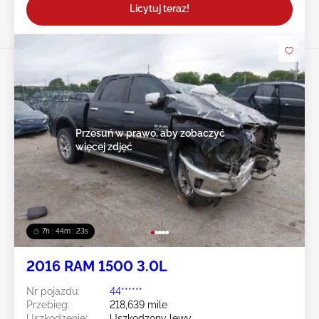
Licytuj teraz!
Przesuń w prawo, aby zobaczyć
więcej zdjęć
7h : 44m : 20s
2016 RAM 1500 3.0L
Nr pojazdu:
44******
Przebieg:
218,639 mile
Uszkodzenie:
Uszkodzony lewy