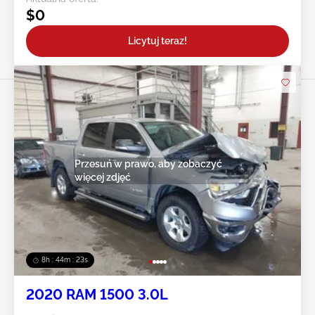
$0
Licytuj teraz!
Przesuń w prawo, aby zobaczyć
więcej zdjęć
8h : 44m : 20s
2020 RAM 1500 3.0L