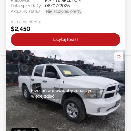
Placówka:
MA - TEMPLETON
Data sprzedaży:
08/07/2026
Aktualny status:
Nie złożyłeś oferty
Aktualna oferta:
$2,450
Licytuj teraz!
Przesuń w prawo, aby zobaczyć
więcej zdjęć
6h : 44m : 20s