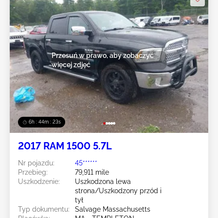
Przesuń w prawo, aby zobaczyć
więcej zdjęć
6h : 44m : 20s
2017 RAM 1500 5.7L
Nr pojazdu:
45******
Przebieg:
79,911 mile
Uszkodzenie:
Uszkodzona lewa
strona/Uszkodzony przód i
tył
Typ dokumentu:
Salvage Massachusetts