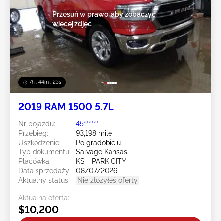
Przesuń w prawo, aby zobaczyć
więcej zdjęć
7h : 44m : 20s
2019 RAM 1500 5.7L
Nr pojazdu:
45******
Przebieg:
93,198 mile
Uszkodzenie:
Po gradobiciu
Typ dokumentu:
Salvage Kansas
Placówka:
KS - PARK CITY
Data sprzedaży:
08/07/2026
Aktualny status:
Nie złożyłeś oferty
Aktualna oferta:
$10,200