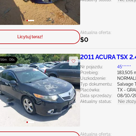
Aktualna oferta:
Licytuj teraz!
$0
2011 ACURA TSX 2.
: 56m : 04s
Nr pojazdu:
45******
Przebieg:
183,505 
Uszkodzenie:
NORMAL
Typ dokumentu:
Salvage 
Placówka:
TX - GRA
Data sprzedaży:
08/10/2
Aktualny status:
Nie złoży
Aktualna oferta: