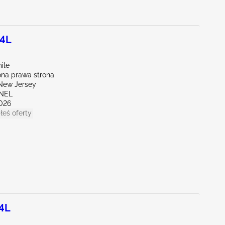
.4L
ile
na prawa strona
New Jersey
ENEL
026
łeś oferty
.4L