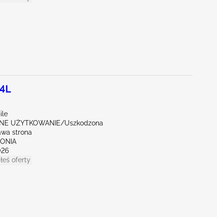
.4L
ile
NE UŻYTKOWANIE/Uszkodzona
awa strona
SONIA
026
łeś oferty