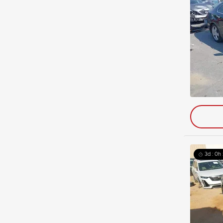
3d : 0h