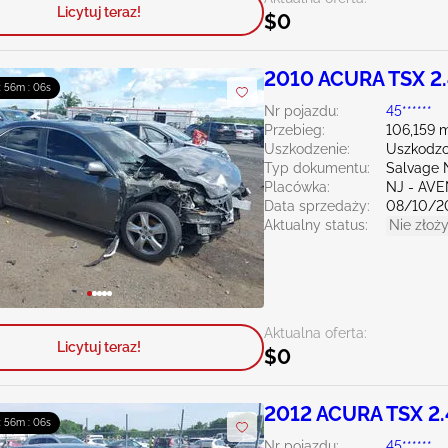
Licytuj teraz!
$0
2010 ACURA TSX 2
 : 56m : 04s
Nr pojazdu:
45******
Przebieg:
106,159 m
Uszkodzenie:
Uszkodzo
Typ dokumentu:
Salvage 
Placówka:
NJ - AV
Data sprzedaży:
08/10/2
Aktualny status:
Nie złoży
Aktualna oferta:
Licytuj teraz!
$0
2012 ACURA TSX 2
 : 56m : 04s
Nr pojazdu:
45******