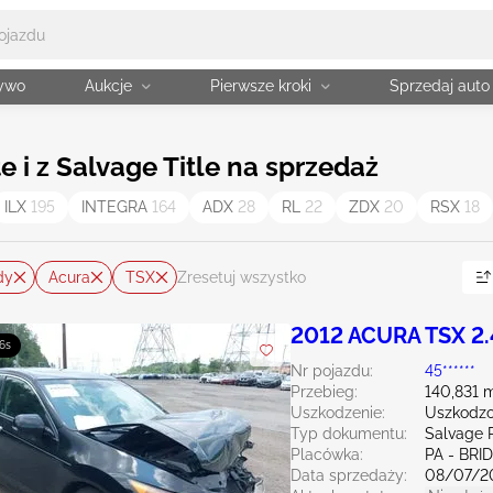
żywo
Aukcje
Pierwsze kroki
Sprzedaj auto
 i z Salvage Title na sprzedaż
ILX
195
INTEGRA
164
ADX
28
RL
22
ZDX
20
RSX
18
dy
Acura
TSX
Zresetuj wszystko
2012 ACURA TSX 2
4s
Nr pojazdu:
45******
Przebieg:
140,831 m
Uszkodzenie:
Uszkodzo
Typ dokumentu:
Salvage 
Placówka:
PA - BR
Data sprzedaży:
08/07/2