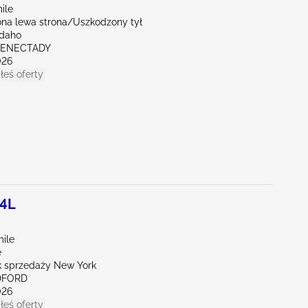
ile
na lewa strona/Uszkodzony tył
Idaho
HENECTADY
026
łeś oferty
.4L
mile
e
 sprzedaży New York
DFORD
026
łeś oferty