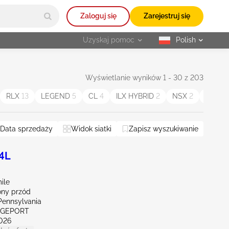
Zaloguj się
Zarejestruj się
Uzyskaj pomoc
Polish
selected
Wyświetlanie wyników 1 - 30 z 203
RLX
13
LEGEND
5
CL
4
ILX HYBRID
2
NSX
2
MDX S
Data sprzedaży
Widok siatki
Zapisz wyszukiwanie
.4L
ile
ny przód
Pennsylvania
IDGEPORT
026