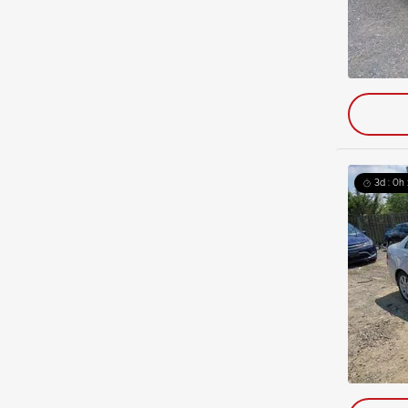
3d : 0h