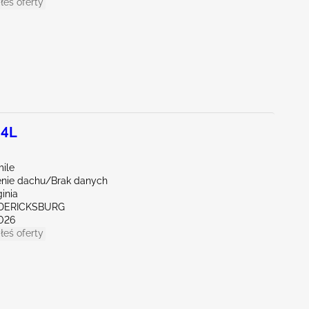
łeś oferty
.4L
mile
nie dachu/Brak danych
ginia
EDERICKSBURG
026
łeś oferty