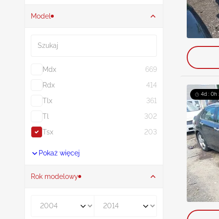
Model
Szukaj
Mdx
669
Rdx
414
4d : 0h
Tlx
361
Tl
302
Tsx
203
Pokaż więcej
Rok modelowy
Rocznik od
Rocznik do