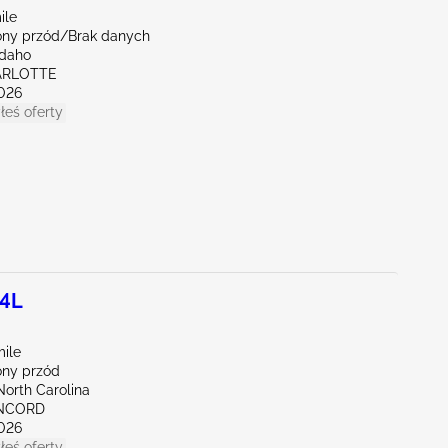
ile
ny przód/Brak danych
Idaho
ARLOTTE
026
łeś oferty
.4L
mile
ny przód
North Carolina
ONCORD
026
łeś oferty