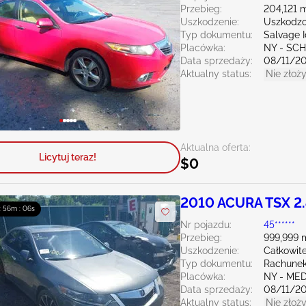
Przebieg:
204,121 m
Uszkodzenie:
Uszkodzo
Typ dokumentu:
Salvage 
Placówka:
NY - SC
Data sprzedaży:
08/11/2
Aktualny status:
Nie złoży
Aktualna oferta:
Licytuj teraz!
$0
2010 ACURA TSX 2
 : 56m : 04s
Nr pojazdu:
45******
Przebieg:
999,999 
Uszkodzenie:
Całkowit
Typ dokumentu:
Rachunek
Placówka:
NY - ME
Data sprzedaży:
08/11/2
Aktualny status:
Nie złoży