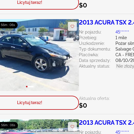
Licytuj teraz!
$0
2013 ACURA TSX 2
: 56m : 04s
Nr pojazdu:
45******
Przebieg:
1 mile
Uszkodzenie:
Pożar sil
Typ dokumentu:
Salvage C
Placówka:
CA - FR
Data sprzedaży:
08/10/2
Aktualny status:
Nie złoży
Aktualna oferta:
Licytuj teraz!
$0
2013 ACURA TSX 2
 : 56m : 04s
Nr pojazdu:
45******