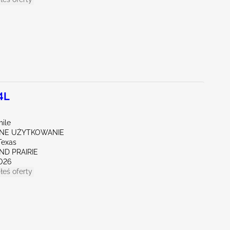
4L
mile
NE UŻYTKOWANIE
Texas
ND PRAIRIE
026
łeś oferty