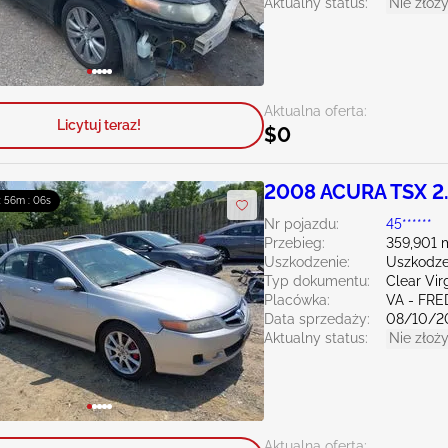
Aktualny status:
Nie złoży
Aktualna oferta:
Licytuj teraz!
$0
2008 ACURA TSX 2
 : 56m : 04s
Nr pojazdu:
45******
Przebieg:
359,901 
Uszkodzenie:
Uszkodze
Typ dokumentu:
Clear Vir
Placówka:
VA - FR
Data sprzedaży:
08/10/2
Aktualny status:
Nie złoży
Aktualna oferta: