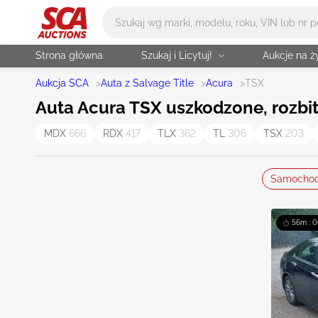
Główne wyszukiwanie
Strona główna
Szukaj i Licytuj!
Aukcje na 
Aukcja SCA
>
Auta z Salvage Title
>
Acura
>
TSX
Auta Acura TSX uszkodzone, rozbite
MDX
666
RDX
417
TLX
362
TL
306
TSX
203
Samocho
56m : 0