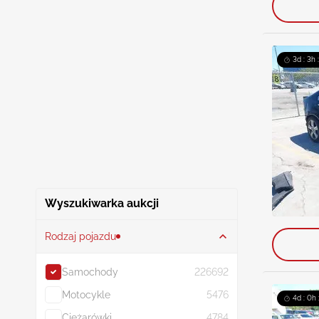
3d : 3h 
Wyszukiwarka aukcji
Rodzaj pojazdu
Samochody
226692
Motocykle
5476
4d : 0h
Ciężarówki
4784