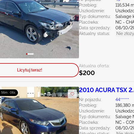
Przebieg:
116,534 m
Uszkodzenie:
Uszkodzo
Typ dokumentu:
Salvage 
Placówka:
NC - CH
Data sprzedaży:
08/10/2
Aktualny status:
Nie złoży
Aktualna oferta:
Licytuj teraz!
$200
2010 ACURA TSX 2
 : 56m : 04s
Nr pojazdu:
44******
Przebieg:
186,380 
Uszkodzenie:
Uszkodzo
Typ dokumentu:
Salvage 
Placówka:
NC - C
Data sprzedaży:
08/10/2
Aktualny status:
Nie złoży