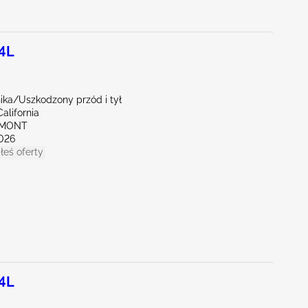
.4L
nika/Uszkodzony przód i tył
alifornia
EMONT
026
łeś oferty
.4L