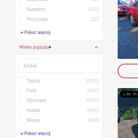
Kampery
2033
Przyczepy
1127
Pokaż więcej
Marka pojazdu
Szukaj
Toyota
26920
Ford
25467
4d : 0h
Chevrolet
24970
Honda
21445
Nissan
18874
Pokaż więcej