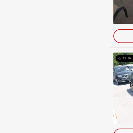
3d : 1h 