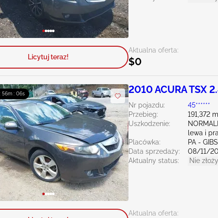
Aktualna oferta:
Licytuj teraz!
$0
2010 ACURA TSX 2
 : 56m : 04s
Nr pojazdu:
45******
Przebieg:
191,372 m
Uszkodzenie:
NORMAL
lewa i pr
Placówka:
PA - GIB
Data sprzedaży:
08/11/2
Aktualny status:
Nie złoży
Aktualna oferta: