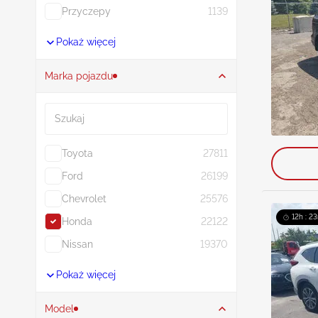
Przyczepy
1139
Pokaż więcej
Marka pojazdu
Szukaj
Toyota
27811
Ford
26199
Chevrolet
25576
12h : 23
Honda
22122
Nissan
19370
Pokaż więcej
Model