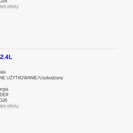
026
łeś oferty
2.4L
ile
NE UŻYTKOWANIE/Uszkodzony
orgia
NDER
026
łeś oferty