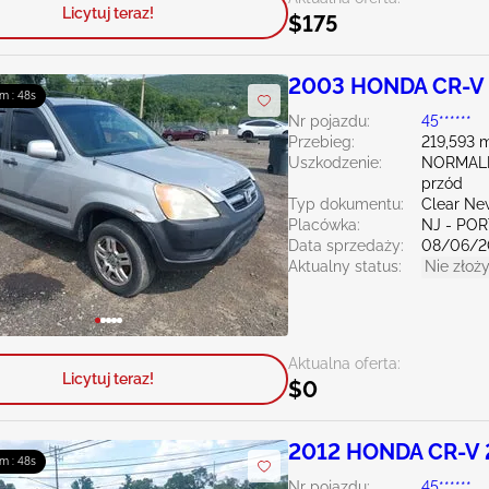
Licytuj teraz!
$175
2003 HONDA CR-V 
m : 47s
Nr pojazdu:
45******
Przebieg:
219,593 m
Uszkodzenie:
NORMAL
przód
Typ dokumentu:
Clear Ne
Placówka:
NJ - PO
Data sprzedaży:
08/06/2
Aktualny status:
Nie złoży
Aktualna oferta:
Licytuj teraz!
$0
2012 HONDA CR-V 
m : 47s
Nr pojazdu:
45******