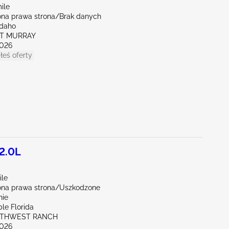
ile
na prawa strona/Brak danych
Idaho
RT MURRAY
026
łeś oferty
2.0L
ile
na prawa strona/Uszkodzone
nie
le Florida
UTHWEST RANCH
026