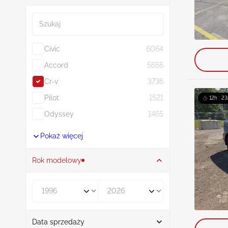
Szukaj
Civic
6064
Accord
5656
Cr-v
3736
Pilot
1521
12h : 23
Odyssey
1465
Pokaż więcej
Rok modelowy
Rocznik od
Rocznik do
Data sprzedaży