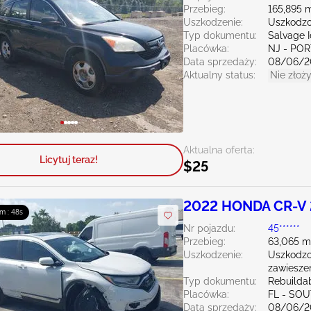
Przebieg:
165,895 m
Uszkodzenie:
Uszkodzo
Typ dokumentu:
Salvage 
Placówka:
NJ - PO
Data sprzedaży:
08/06/2
Aktualny status:
Nie złoży
Aktualna oferta:
Licytuj teraz!
$25
2022 HONDA CR-V 
m : 47s
Nr pojazdu:
45******
Przebieg:
63,065 m
Uszkodzenie:
Uszkodzo
zawiesze
Typ dokumentu:
Rebuildab
Placówka:
FL - SO
Data sprzedaży:
08/06/2