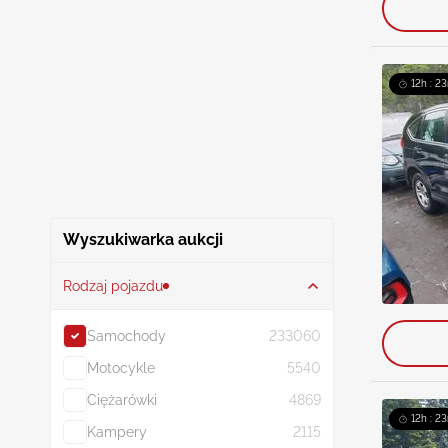
12h : 23
Wyszukiwarka aukcji
Rodzaj pojazdu
Samochody
233060
Motocykle
5540
Ciężarówki
4869
12h : 23
Kampery
2115