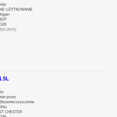
mile
NE UŻYTKOWANIE
chigan
ROIT
026
łeś oferty
1.5L
le
nie przez
iozanieczyszczenia
Ohio
ST CHESTER
026