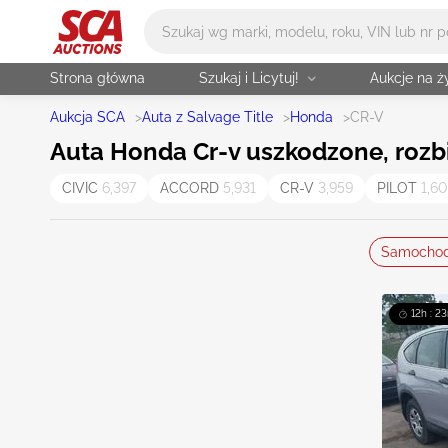
Główne wyszukiwanie
Strona główna
Szukaj i Licytuj!
Aukcje na 
Aukcja SCA
>
Auta z Salvage Title
>
Honda
>
CR-V
Auta Honda Cr-v uszkodzone, rozbit
CIVIC
6,397
ACCORD
5,931
CR-V
3,959
PILOT
1,6
Samocho
12h : 23