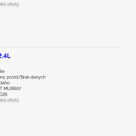
łeś oferty
2.4L
ile
ny przód/Brak danych
Idaho
RT MURRAY
026
łeś oferty