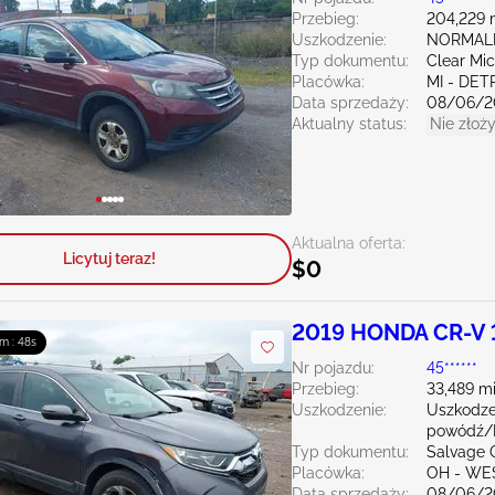
Przebieg:
204,229 
Uszkodzenie:
NORMAL
Typ dokumentu:
Clear Mi
Placówka:
MI - DET
Data sprzedaży:
08/06/2
Aktualny status:
Nie złoży
Aktualna oferta:
Licytuj teraz!
$0
2019 HONDA CR-V 
m : 47s
Nr pojazdu:
45******
Przebieg:
33,489 mi
Uszkodzenie:
Uszkodze
powódź/B
Typ dokumentu:
Salvage 
Placówka:
OH - WE
Data sprzedaży:
08/06/2