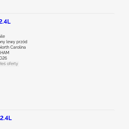
2.4L
ile
ny lewy przód
North Carolina
AHAM
026
łeś oferty
2.4L