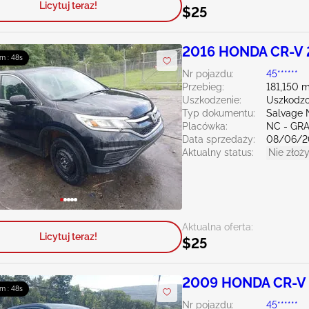
Licytuj teraz!
$25
2016 HONDA CR-V 
m : 47s
Nr pojazdu:
45******
Przebieg:
181,150 m
Uszkodzenie:
Uszkodzo
Typ dokumentu:
Salvage 
Placówka:
NC - GR
Data sprzedaży:
08/06/2
Aktualny status:
Nie złoży
Aktualna oferta:
Licytuj teraz!
$25
2009 HONDA CR-V 
m : 47s
Nr pojazdu:
45******