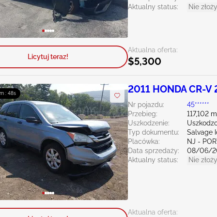
Aktualny status:
Nie złoży
Aktualna oferta:
Licytuj teraz!
$5,300
2011 HONDA CR-V 
m : 47s
Nr pojazdu:
45******
Przebieg:
117,102 m
Uszkodzenie:
Uszkodzo
Typ dokumentu:
Salvage 
Placówka:
NJ - PO
Data sprzedaży:
08/06/2
Aktualny status:
Nie złoży
Aktualna oferta: