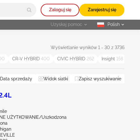
Zaloguj się
Zarejestruj się
Uzyskaj pomoc
Polish
selected
Wyświetlanie wyników 1 - 30 z 3736
00
CR-V HYBRID
400
CIVIC HYBRID
262
Insight
158
Pas
Data sprzedaży
Widok siatki
Zapisz wyszukiwanie
2.4L
mile
NE UŻYTKOWANIE/Uszkodzona
rona
chigan
LEVILLE