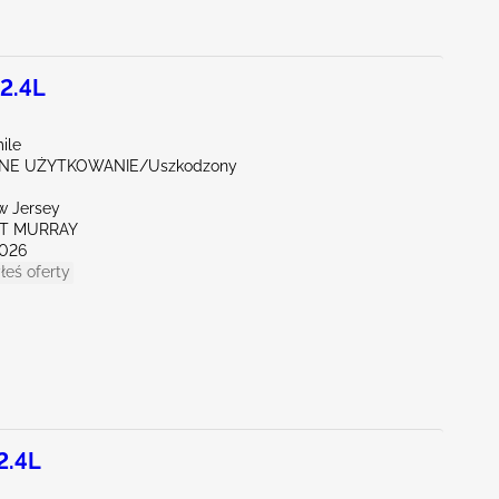
2.4L
ile
NE UŻYTKOWANIE/Uszkodzony
w Jersey
RT MURRAY
026
łeś oferty
2.4L