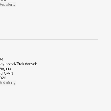
łeś oferty
le
ny przód/Brak danych
irginia
RKTOWN
026
łeś oferty