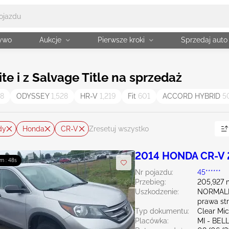
żywo
Aukcje
Pierwsze kroki
Sprzedaj auto
e i z Salvage Title na sprzedaż
08
ODYSSEY
1,528
HR-V
1,219
Fit
601
ACCORD HYBRID
5
dy
Honda
CR-V
Zresetuj wszystko
2014 HONDA CR-V 
m : 47s
Nr pojazdu:
45******
Przebieg:
205,927 
Uszkodzenie:
NORMAL
prawa st
Typ dokumentu:
Clear Mi
Placówka:
MI - BEL