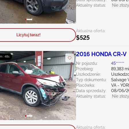
Aktualny status:
Nie złoży
Aktualna oferta:
Licytuj teraz!
$525
2016 HONDA CR-V
m : 47s
Nr pojazdu:
45******
Przebieg:
89,383 mi
Uszkodzenie:
Uszkodzo
Typ dokumentu:
Salvage V
Placówka:
VA - YO
Data sprzedaży:
08/06/2
Aktualny status:
Nie złoży
Aktualna oferta: