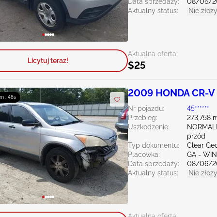
Data sprzedaży:
08/06/2
Aktualny status:
Nie złoży
Aktualna oferta:
Licytuj teraz!
$25
2009 HONDA CR-V 
m : 47s
Nr pojazdu:
45******
Przebieg:
273,758 m
Uszkodzenie:
NORMAL
przód
Typ dokumentu:
Clear Ge
Placówka:
GA - WI
Data sprzedaży:
08/06/2
Aktualny status:
Nie złoży
Aktualna oferta: