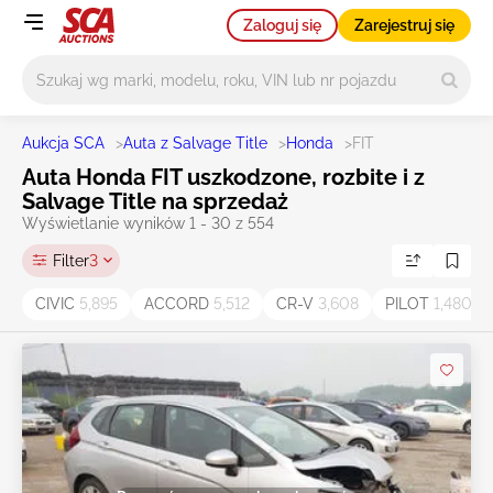
Zaloguj się
Zarejestruj się
Główne wyszukiwanie
Aukcja SCA
>
Auta z Salvage Title
>
Honda
>
FIT
Auta Honda FIT uszkodzone, rozbite i z
Salvage Title na sprzedaż
Wyświetlanie wyników 1 - 30 z 554
Filter
3
CIVIC
5,895
ACCORD
5,512
CR-V
3,608
PILOT
1,480