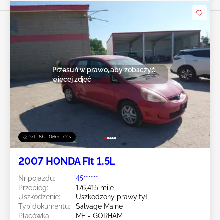
Przesuń w prawo, aby zobaczyć
więcej zdjęć
3d : 8h : 05m : 59s
2007 HONDA Fit 1.5L
Nr pojazdu:
45******
Przebieg:
176,415 mile
Uszkodzenie:
Uszkodzony prawy tył
Typ dokumentu:
Salvage Maine
Placówka:
ME - GORHAM