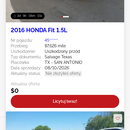
3d : 9h : 05m : 59s
2016 HONDA Fit 1.5L
Nr pojazdu:
45******
Przebieg:
87,626 mile
Uszkodzenie:
Uszkodzony przód
Typ dokumentu:
Salvage Texas
Placówka:
TX - SAN ANTONIO
Data sprzedaży:
08/10/2026
Aktualny status:
Nie złożyłeś oferty
Aktualna oferta:
$0
Licytuj teraz!