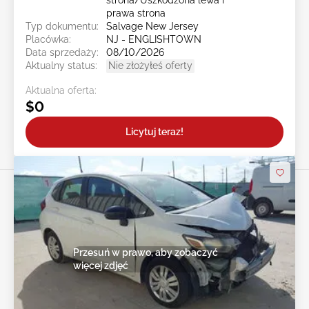
strona/Uszkodzona lewa i
prawa strona
Typ dokumentu:
Salvage New Jersey
Placówka:
NJ - ENGLISHTOWN
Data sprzedaży:
08/10/2026
Aktualny status:
Nie złożyłeś oferty
Aktualna oferta:
$0
Licytuj teraz!
Przesuń w prawo, aby zobaczyć
więcej zdjęć