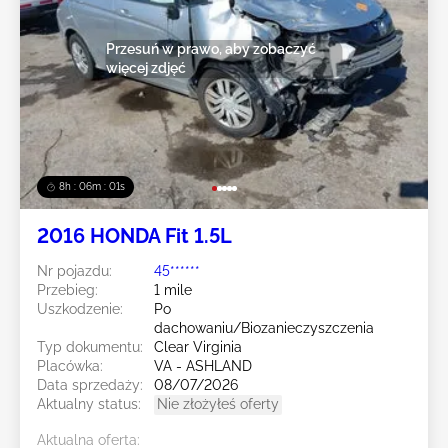
Przesuń w prawo, aby zobaczyć
więcej zdjęć
8h : 05m : 59s
2016 HONDA Fit 1.5L
Nr pojazdu:
45******
Przebieg:
1 mile
Uszkodzenie:
Po
dachowaniu/Biozanieczyszczenia
Typ dokumentu:
Clear Virginia
Placówka:
VA - ASHLAND
Data sprzedaży:
08/07/2026
Aktualny status:
Nie złożyłeś oferty
Aktualna oferta: