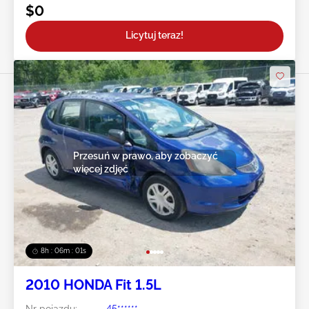
$0
Licytuj teraz!
Przesuń w prawo, aby zobaczyć
więcej zdjęć
8h : 05m : 59s
2010 HONDA Fit 1.5L
Nr pojazdu:
45******