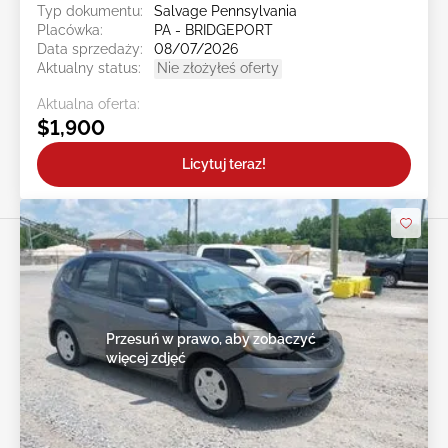
Typ dokumentu:
Salvage Pennsylvania
Placówka:
PA - BRIDGEPORT
Data sprzedaży:
08/07/2026
Aktualny status:
Nie złożyłeś oferty
Aktualna oferta:
$1,900
Licytuj teraz!
Przesuń w prawo, aby zobaczyć
więcej zdjęć