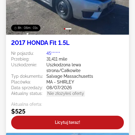
8h : 05m : 59s
2017 HONDA Fit 1.5L
Nr pojazdu:
45******
Przebieg:
31,411 mile
Uszkodzenie:
Uszkodzona lewa
strona/Całkowite
Typ dokumentu:
Salvage Massachusetts
Placówka:
MA - SHIRLEY
Data sprzedaży:
08/07/2026
Aktualny status:
Nie złożyłeś oferty
Aktualna oferta:
$525
Licytuj teraz!