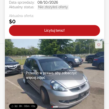
Data sprzedaży:
08/10/2026
Aktualny status:
Nie złożyłeś oferty
Aktualna oferta:
$0
Licytuj teraz!
Przesuń w prawo, aby zobaczyć
więcej zdjęć
3d : 8h : 05m : 59s