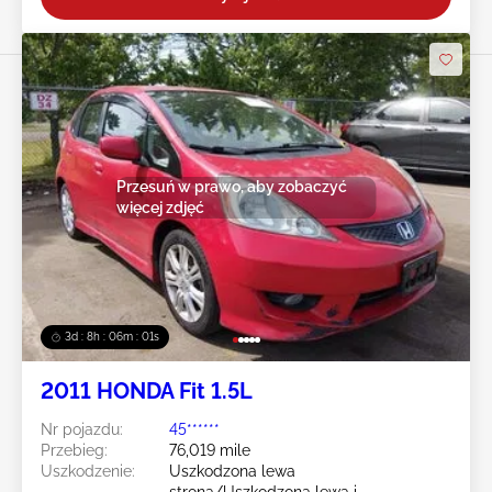
Przesuń w prawo, aby zobaczyć
więcej zdjęć
3d : 8h : 05m : 59s
2011 HONDA Fit 1.5L
Nr pojazdu:
45******
Przebieg:
76,019 mile
Uszkodzenie:
Uszkodzona lewa