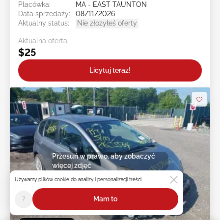
Placówka:
MA - EAST TAUNTON
Data sprzedaży:
08/11/2026
Aktualny status:
Nie złożyłeś oferty
Aktualna oferta:
$25
Licytuj teraz!
Przesuń w prawo, aby zobaczyć
więcej zdjęć
Używamy plików cookie do analizy i personalizacji treści
?
Mam to