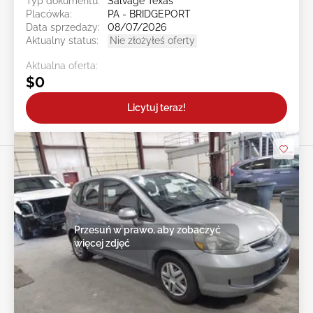
Typ dokumentu:
Salvage Texas
Placówka:
PA - BRIDGEPORT
Data sprzedaży:
08/07/2026
Aktualny status:
Nie złożyłeś oferty
Aktualna oferta:
$0
Licytuj teraz!
Przesuń w prawo, aby zobaczyć
więcej zdjęć