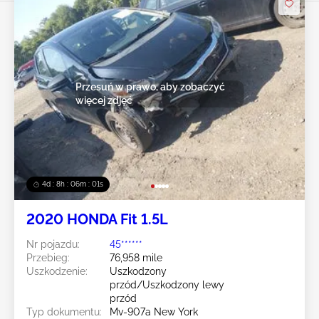
Przesuń w prawo, aby zobaczyć
więcej zdjęć
4d : 8h : 05m : 59s
2020 HONDA Fit 1.5L
Nr pojazdu:
45******
Przebieg:
76,958 mile
Uszkodzenie:
Uszkodzony
przód/Uszkodzony lewy
przód
Typ dokumentu:
Mv-907a New York