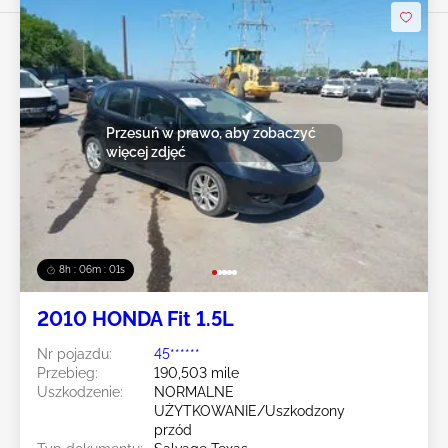
Przesuń w prawo, aby zobaczyć
więcej zdjęć
8h : 05m : 59s
2010 HONDA Fit 1.5L
Nr pojazdu:
45******
Przebieg:
190,503 mile
Uszkodzenie:
NORMALNE
UŻYTKOWANIE/Uszkodzony
przód