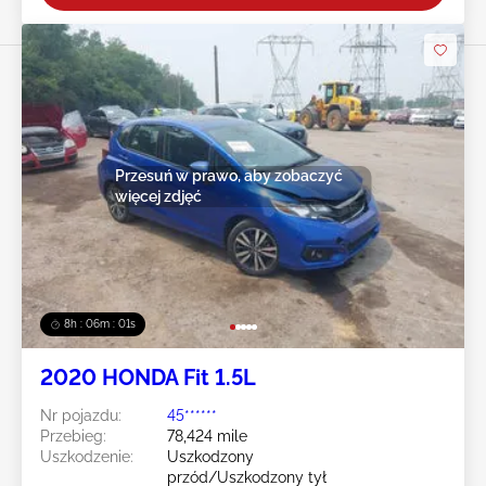
Przesuń w prawo, aby zobaczyć
więcej zdjęć
8h : 05m : 59s
2020 HONDA Fit 1.5L
Nr pojazdu:
45******
Przebieg:
78,424 mile
Uszkodzenie:
Uszkodzony
przód/Uszkodzony tył