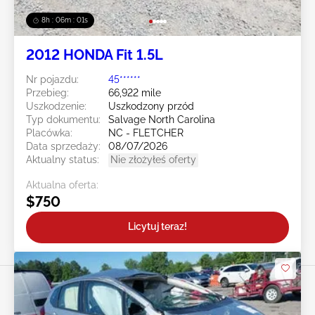
8h : 05m : 59s
2012 HONDA Fit 1.5L
Nr pojazdu:
45******
Przebieg:
66,922 mile
Uszkodzenie:
Uszkodzony przód
Typ dokumentu:
Salvage North Carolina
Placówka:
NC - FLETCHER
Data sprzedaży:
08/07/2026
Aktualny status:
Nie złożyłeś oferty
Aktualna oferta:
$750
Licytuj teraz!