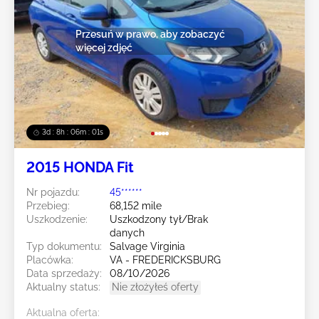
Przesuń w prawo, aby zobaczyć
więcej zdjęć
3d : 8h : 05m : 59s
2015 HONDA Fit
Nr pojazdu:
45******
Przebieg:
68,152 mile
Uszkodzenie:
Uszkodzony tył/Brak
danych
Typ dokumentu:
Salvage Virginia
Placówka:
VA - FREDERICKSBURG
Data sprzedaży:
08/10/2026
Aktualny status:
Nie złożyłeś oferty
Aktualna oferta: