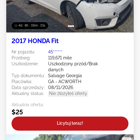
4d : 8h : 05m : 59s
2017 HONDA Fit
Nr pojazdu:
45******
Przebieg:
119,671 mile
Uszkodzenie:
Uszkodzony przód/Brak
danych
Typ dokumentu:
Salvage Georgia
Placówka:
GA - ACWORTH
Data sprzedaży:
08/11/2026
Aktualny status:
Nie złożyłeś oferty
Aktualna oferta:
$25
Licytuj teraz!