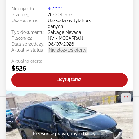
Nr pojazdu:
45******
Przebieg:
76,004 mile
Uszkodzenie:
Uszkodzony tył/Brak
danych
Typ dokumentu:
Salvage Nevada
Placówka:
NV - MCCARRAN
Data sprzedaży:
08/07/2026
Aktualny status:
Nie złożyłeś oferty
Aktualna oferta:
$525
Licytuj teraz!
Przesuń w prawo, aby zobaczyć