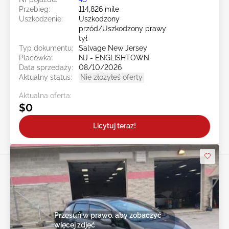
Przebieg:
114,826 mile
Uszkodzenie:
Uszkodzony
przód/Uszkodzony prawy
tył
Typ dokumentu:
Salvage New Jersey
Placówka:
NJ - ENGLISHTOWN
Data sprzedaży:
08/10/2026
Aktualny status:
Nie złożyłeś oferty
Aktualna oferta:
$0
Licytuj teraz!
Przesuń w prawo, aby zobaczyć
więcej zdjęć