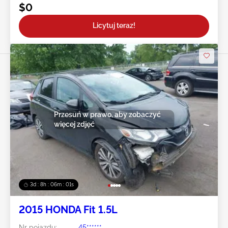
$0
Licytuj teraz!
Przesuń w prawo, aby zobaczyć
więcej zdjęć
3d : 8h : 05m : 59s
2015 HONDA Fit 1.5L
Nr pojazdu:
45******