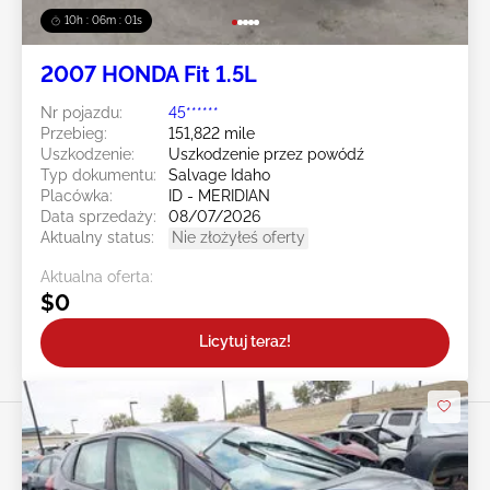
10h : 05m : 59s
2007 HONDA Fit 1.5L
Nr pojazdu:
45******
Przebieg:
151,822 mile
Uszkodzenie:
Uszkodzenie przez powódź
Typ dokumentu:
Salvage Idaho
Placówka:
ID - MERIDIAN
Data sprzedaży:
08/07/2026
Aktualny status:
Nie złożyłeś oferty
Aktualna oferta:
$0
Licytuj teraz!