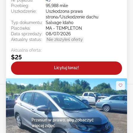
Przebieg:
95,988 mile
Uszkodzenie:
Uszkodzona prawa
strona/Uszkodzenie dachu
Typ dokumentu:
Salvage Idaho
Placówka:
MA - TEMPLETON
Data sprzedaży:
08/07/2026
Aktualny status:
Nie złożyłeś oferty
Aktualna oferta:
$25
Licytuj teraz!
Przesuń w prawo, aby zobaczyć
więcej zdjęć