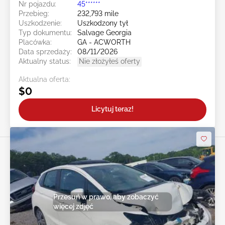
Nr pojazdu:
45******
Przebieg:
232,793 mile
Uszkodzenie:
Uszkodzony tył
Typ dokumentu:
Salvage Georgia
Placówka:
GA - ACWORTH
Data sprzedaży:
08/11/2026
Aktualny status:
Nie złożyłeś oferty
Aktualna oferta:
$0
Licytuj teraz!
Przesuń w prawo, aby zobaczyć
więcej zdjęć