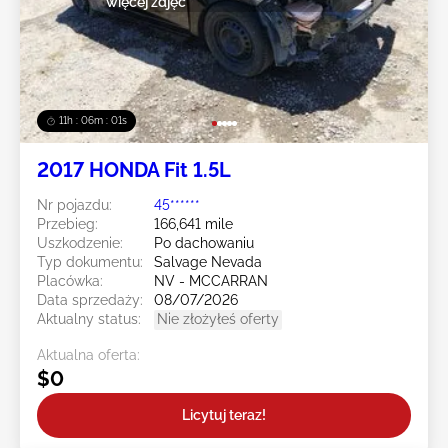
więcej zdjęć
11h : 05m : 59s
2017 HONDA Fit 1.5L
Nr pojazdu:
45******
Przebieg:
166,641 mile
Uszkodzenie:
Po dachowaniu
Typ dokumentu:
Salvage Nevada
Placówka:
NV - MCCARRAN
Data sprzedaży:
08/07/2026
Aktualny status:
Nie złożyłeś oferty
Aktualna oferta:
$0
Licytuj teraz!