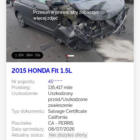
Przesuń w prawo, aby zobaczyć
więcej zdjęć
10h : 35m : 59s
2015 HONDA Fit 1.5L
Nr pojazdu:
45******
Przebieg:
135,417 mile
Uszkodzenie:
Uszkodzony
przód/Uszkodzone
zawieszenie
Typ dokumentu:
Salvage Certificate
California
Placówka:
CA - PERRIS
Data sprzedaży:
08/07/2026
Aktualny status:
Nie złożyłeś oferty