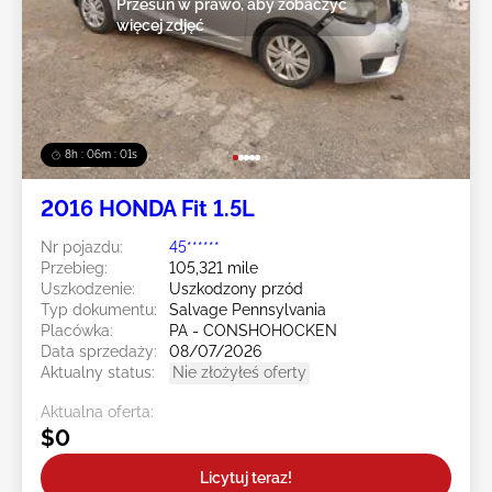
Przesuń w prawo, aby zobaczyć
więcej zdjęć
8h : 05m : 59s
2016 HONDA Fit 1.5L
Nr pojazdu:
45******
Przebieg:
105,321 mile
Uszkodzenie:
Uszkodzony przód
Typ dokumentu:
Salvage Pennsylvania
Placówka:
PA - CONSHOHOCKEN
Data sprzedaży:
08/07/2026
Aktualny status:
Nie złożyłeś oferty
Aktualna oferta:
$0
Licytuj teraz!