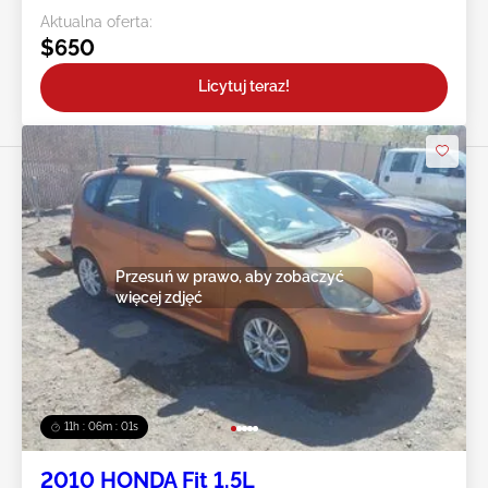
Aktualna oferta:
$650
Licytuj teraz!
Przesuń w prawo, aby zobaczyć
więcej zdjęć
11h : 05m : 59s
2010 HONDA Fit 1.5L