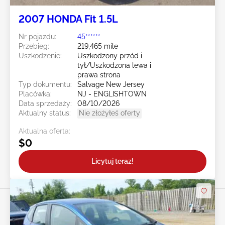
2007 HONDA Fit 1.5L
Nr pojazdu:
45******
Przebieg:
219,465 mile
Uszkodzenie:
Uszkodzony przód i
tył/Uszkodzona lewa i
prawa strona
Typ dokumentu:
Salvage New Jersey
Placówka:
NJ - ENGLISHTOWN
Data sprzedaży:
08/10/2026
Aktualny status:
Nie złożyłeś oferty
Aktualna oferta:
$0
Licytuj teraz!