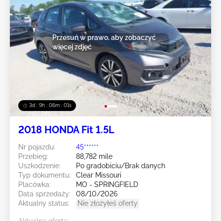
Przesuń w prawo, aby zobaczyć
więcej zdjęć
3d : 9h : 05m : 59s
2018 HONDA Fit 1.5L
Nr pojazdu:
45******
Przebieg:
88,782 mile
Uszkodzenie:
Po gradobiciu/Brak danych
Typ dokumentu:
Clear Missouri
Placówka:
MO - SPRINGFIELD
Data sprzedaży:
08/10/2026
Aktualny status:
Nie złożyłeś oferty
Aktualna oferta: