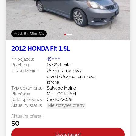
3d : 8h : 05m : 59s
2012 HONDA Fit 1.5L
Nr pojazdu:
45******
Przebieg:
157,233 mile
Uszkodzenie:
Uszkodzony lewy
przód/Uszkodzona lewa
strona
Typ dokumentu:
Salvage Maine
Placówka:
ME - GORHAM
Data sprzedaży:
08/10/2026
Aktualny status:
Nie złożyłeś oferty
Aktualna oferta:
$0
Licytuj teraz!