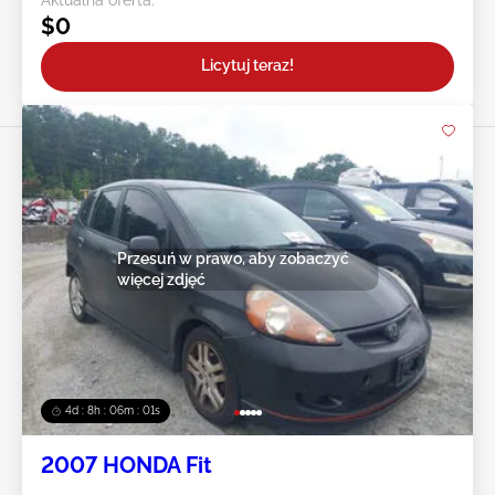
$0
Licytuj teraz!
Przesuń w prawo, aby zobaczyć
więcej zdjęć
4d : 8h : 05m : 59s
2007 HONDA Fit