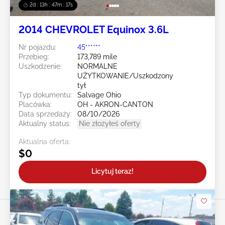
2d : 13h : 47m : 14s
2014 CHEVROLET Equinox 3.6L
Nr pojazdu:
45******
Przebieg:
173,789 mile
Uszkodzenie:
NORMALNE
UŻYTKOWANIE/Uszkodzony
tył
Typ dokumentu:
Salvage Ohio
Placówka:
OH - AKRON-CANTON
Data sprzedaży:
08/10/2026
Aktualny status:
Nie złożyłeś oferty
Aktualna oferta:
$0
Licytuj teraz!