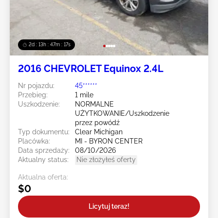
2d : 13h : 47m : 14s
2016 CHEVROLET Equinox 2.4L
Nr pojazdu:
45******
Przebieg:
1 mile
Uszkodzenie:
NORMALNE
UŻYTKOWANIE/Uszkodzenie
przez powódź
Typ dokumentu:
Clear Michigan
Placówka:
MI - BYRON CENTER
Data sprzedaży:
08/10/2026
Aktualny status:
Nie złożyłeś oferty
Aktualna oferta:
$0
Licytuj teraz!