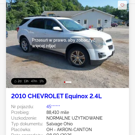
Przesuń w prawo, aby zobaczyć
więcej zdjęć
2d : 13h : 47m : 14s
2010 CHEVROLET Equinox 2.4L
Nr pojazdu:
45******
Przebieg:
88,410 mile
Uszkodzenie:
NORMALNE UŻYTKOWANIE
Typ dokumentu:
Salvage Ohio
Placówka:
OH - AKRON-CANTON