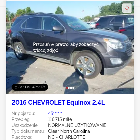
Przesuń w prawo, aby zobaczyć
więcej zdjęć
2d : 13h : 47m : 14s
2016 CHEVROLET Equinox 2.4L
Nr pojazdu:
45******
Przebieg:
116,715 mile
Uszkodzenie:
NORMALNE UŻYTKOWANIE
Typ dokumentu:
Clear North Carolina
Placówka:
NC - CHARLOTTE