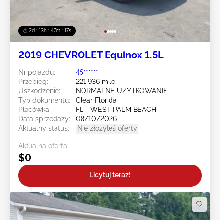
2d : 13h : 47m : 14s
2019 CHEVROLET Equinox 1.5L
Nr pojazdu:
45******
Przebieg:
221,936 mile
Uszkodzenie:
NORMALNE UŻYTKOWANIE
Typ dokumentu:
Clear Florida
Placówka:
FL - WEST PALM BEACH
Data sprzedaży:
08/10/2026
Aktualny status:
Nie złożyłeś oferty
Aktualna oferta:
$0
Licytuj teraz!