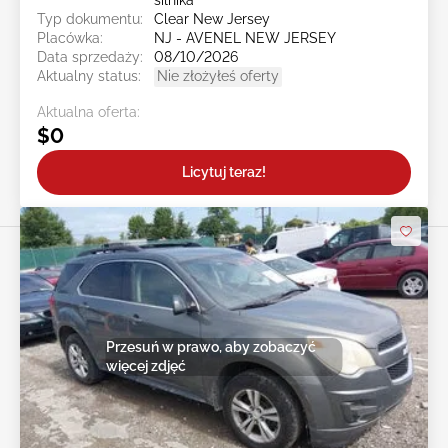
silnika
Typ dokumentu:
Clear New Jersey
Placówka:
NJ - AVENEL NEW JERSEY
Data sprzedaży:
08/10/2026
Aktualny status:
Nie złożyłeś oferty
Aktualna oferta:
$0
Licytuj teraz!
Przesuń w prawo, aby zobaczyć
więcej zdjęć