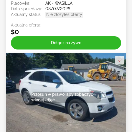
Placówka:
AK - WASILLA
Data sprzedaży:
08/07/2026
Aktualny status:
Nie złożyłeś oferty
Aktualna oferta:
$0
Dołącz na żywo
Przesuń w prawo, aby zobaczyć
więcej zdjęć