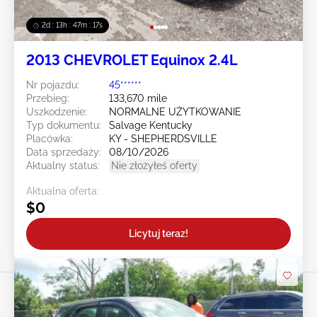
2d : 13h : 47m : 14s
2013 CHEVROLET Equinox 2.4L
Nr pojazdu:
45******
Przebieg:
133,670 mile
Uszkodzenie:
NORMALNE UŻYTKOWANIE
Typ dokumentu:
Salvage Kentucky
Placówka:
KY - SHEPHERDSVILLE
Data sprzedaży:
08/10/2026
Aktualny status:
Nie złożyłeś oferty
Aktualna oferta:
$0
Licytuj teraz!