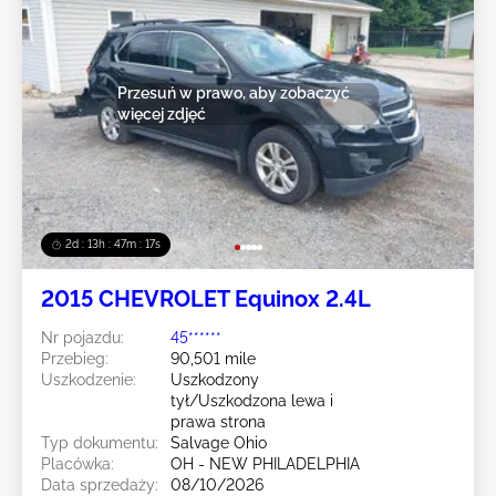
Przesuń w prawo, aby zobaczyć
więcej zdjęć
2d : 13h : 47m : 14s
2015 CHEVROLET Equinox 2.4L
Nr pojazdu:
45******
Przebieg:
90,501 mile
Uszkodzenie:
Uszkodzony
tył/Uszkodzona lewa i
prawa strona
Typ dokumentu:
Salvage Ohio
Placówka:
OH - NEW PHILADELPHIA
Data sprzedaży:
08/10/2026