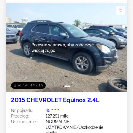
Przesuń w prawo, aby zobaczyć
więcej zdjęć
2d : 13h : 47m : 14s
2015 CHEVROLET Equinox 2.4L
Nr pojazdu:
45******
Przebieg:
127,291 mile
Uszkodzenie:
NORMALNE
UŻYTKOWANIE/Uszkodzenie