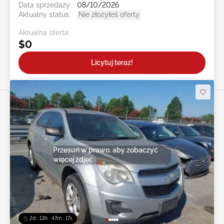
Data sprzedaży:
08/10/2026
Aktualny status:
Nie złożyłeś oferty
Aktualna oferta:
$0
Licytuj teraz!
Przesuń w prawo, aby zobaczyć
więcej zdjęć
2d : 13h : 47m : 14s