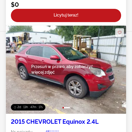
$0
Licytuj teraz!
Przesuń w prawo, aby zobaczyć
więcej zdjęć
2d : 13h : 47m : 14s
2015 CHEVROLET Equinox 2.4L
Nr pojazdu:
45******