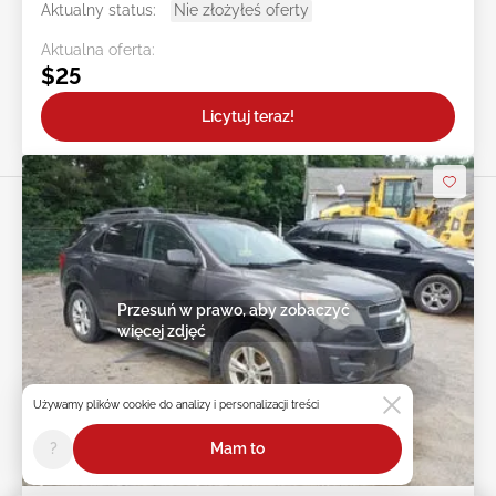
Aktualny status:
Nie złożyłeś oferty
Aktualna oferta:
$25
Licytuj teraz!
Przesuń w prawo, aby zobaczyć
więcej zdjęć
Używamy plików cookie do analizy i personalizacji treści
?
Mam to
2d : 13h : 47m : 14s