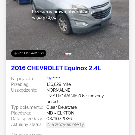
Przesuń w prawo, aby zobaczyć
więcej zdjęć
2d : 13h : 47m : 14s
2016 CHEVROLET Equinox 2.4L
Nr pojazdu:
45******
Przebieg:
136,629 mile
Uszkodzenie:
NORMALNE
UŻYTKOWANIE/Uszkodzony
przód
Typ dokumentu:
Clear Delaware
Placówka:
MD - ELKTON
Data sprzedaży:
08/10/2026
Aktualny status:
Nie złożyłeś oferty