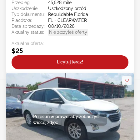
Przebieg:
45,528 mile
Uszkodzenie:
Uszkodzony przód
Typ dokumentu:
Rebuildable Florida
Placówka:
FL - CLEARWATER
Data sprzedaży:
08/10/2026
Aktualny status:
Nie złożyłeś oferty
Aktualna oferta:
$25
Licytuj teraz!
Przesuń w prawo, aby zobaczyć
więcej zdjęć