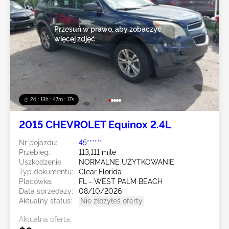
Przesuń w prawo, aby zobaczyć
więcej zdjęć
2d : 13h : 47m : 14s
2015 CHEVROLET Equinox 2.4L
Nr pojazdu:
45******
Przebieg:
113,111 mile
Uszkodzenie:
NORMALNE UŻYTKOWANIE
Typ dokumentu:
Clear Florida
Placówka:
FL - WEST PALM BEACH
Data sprzedaży:
08/10/2026
Aktualny status:
Nie złożyłeś oferty
Aktualna oferta: