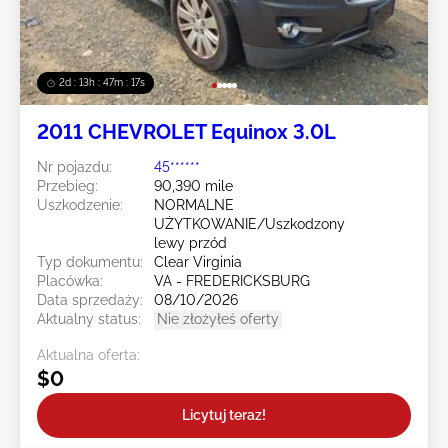
2d : 13h : 47m : 14s
2011 CHEVROLET Equinox 3.0L
Nr pojazdu:
45******
Przebieg:
90,390 mile
Uszkodzenie:
NORMALNE
UŻYTKOWANIE/Uszkodzony
lewy przód
Typ dokumentu:
Clear Virginia
Placówka:
VA - FREDERICKSBURG
Data sprzedaży:
08/10/2026
Aktualny status:
Nie złożyłeś oferty
Aktualna oferta:
$0
Licytuj teraz!