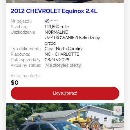
2012 CHEVROLET Equinox 2.4L
Nr pojazdu:
45******
Przebieg:
143,860 mile
Uszkodzenie:
NORMALNE
UŻYTKOWANIE/Uszkodzony
przód
Typ dokumentu:
Clear North Carolina
Placówka:
NC - CHARLOTTE
Data sprzedaży:
08/10/2026
Aktualny status:
Nie złożyłeś oferty
Aktualna oferta:
$0
Licytuj teraz!