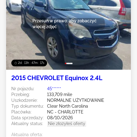
Przesuń w prawo, aby zobaczyć
więcej zdjęć
2d : 13h : 47m : 14s
2015 CHEVROLET Equinox 2.4L
Nr pojazdu:
45******
Przebieg:
133,709 mile
Uszkodzenie:
NORMALNE UŻYTKOWANIE
Typ dokumentu:
Clear North Carolina
Placówka:
NC - CHARLOTTE
Data sprzedaży:
08/10/2026
Aktualny status:
Nie złożyłeś oferty
Aktualna oferta: