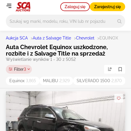
Zaloguj się
Zarejestruj się
Główne wyszukiwanie
Aukcja SCA
>
Auta z Salvage Title
>
Chevrolet
>
EQUINOX
Auta Chevrolet Equinox uszkodzone,
rozbite i z Salvage Title na sprzedaż
Wyświetlanie wyników 1 - 30 z 5052
Filter
3
Equinox
3,865
MALIBU
2,929
SILVERADO 1500
2,870