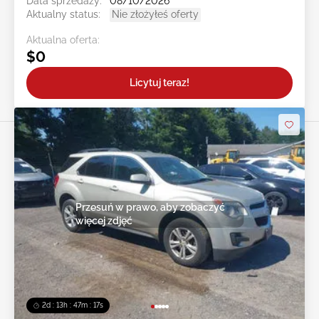
Data sprzedaży:
08/10/2026
Aktualny status:
Nie złożyłeś oferty
Aktualna oferta:
$0
Licytuj teraz!
Przesuń w prawo, aby zobaczyć
więcej zdjęć
2d : 13h : 47m : 14s