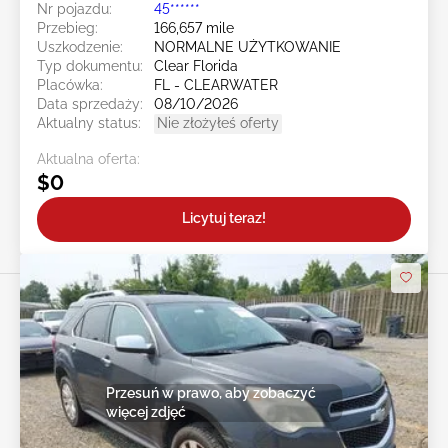
Nr pojazdu:
45******
Przebieg:
166,657 mile
Uszkodzenie:
NORMALNE UŻYTKOWANIE
Typ dokumentu:
Clear Florida
Placówka:
FL - CLEARWATER
Data sprzedaży:
08/10/2026
Aktualny status:
Nie złożyłeś oferty
Aktualna oferta:
$0
Licytuj teraz!
Przesuń w prawo, aby zobaczyć
więcej zdjęć