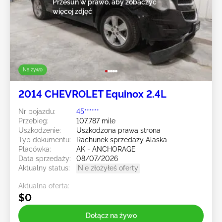
Przesuń w prawo, aby zobaczyć
więcej zdjęć
Na żywo
2014 CHEVROLET Equinox 2.4L
Nr pojazdu:
45******
Przebieg:
107,787 mile
Uszkodzenie:
Uszkodzona prawa strona
Typ dokumentu:
Rachunek sprzedaży Alaska
Placówka:
AK - ANCHORAGE
Data sprzedaży:
08/07/2026
Aktualny status:
Nie złożyłeś oferty
Aktualna oferta:
$0
Dołącz na żywo