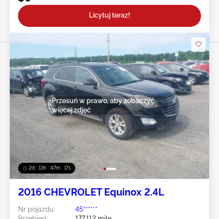
Licytuj teraz!
Przesuń w prawo, aby zobaczyć
więcej zdjęć
2d : 13h : 47m : 14s
2016 CHEVROLET Equinox 2.4L
Nr pojazdu:
45******
Przebieg:
177,112 mile