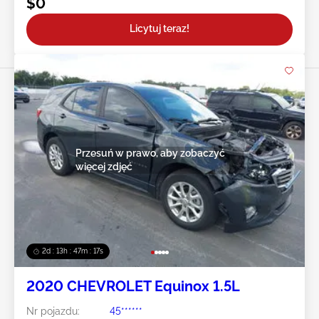
$0
Licytuj teraz!
Przesuń w prawo, aby zobaczyć
więcej zdjęć
2d : 13h : 47m : 14s
2020 CHEVROLET Equinox 1.5L
Nr pojazdu:
45******