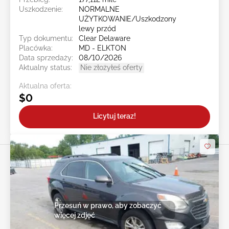
Uszkodzenie:
NORMALNE
UŻYTKOWANIE/Uszkodzony
lewy przód
Typ dokumentu:
Clear Delaware
Placówka:
MD - ELKTON
Data sprzedaży:
08/10/2026
Aktualny status:
Nie złożyłeś oferty
Aktualna oferta:
$0
Licytuj teraz!
Przesuń w prawo, aby zobaczyć
więcej zdjęć