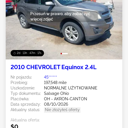
Przesuń w prawo, aby zobaczyć
więcej zdjęć
2d : 13h : 47m : 14s
2010 CHEVROLET Equinox 2.4L
Nr pojazdu:
45******
Przebieg:
197,548 mile
Uszkodzenie:
NORMALNE UŻYTKOWANIE
Typ dokumentu:
Salvage Ohio
Placówka:
OH - AKRON-CANTON
Data sprzedaży:
08/10/2026
Aktualny status:
Nie złożyłeś oferty
Aktualna oferta:
$0