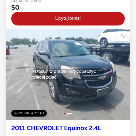
Aktualna oferta:
$0
Licytuj teraz!
Przesuń w prawo, aby zobaczyć
więcej zdjęć
2d : 13h : 47m : 14s
2011 CHEVROLET Equinox 2.4L