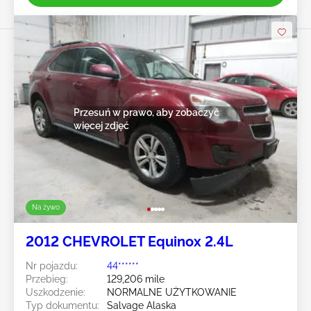
Przesuń w prawo, aby zobaczyć
więcej zdjęć
Na żywo
2012 CHEVROLET Equinox 2.4L
Nr pojazdu:
44******
Przebieg:
129,206 mile
Uszkodzenie:
NORMALNE UŻYTKOWANIE
Typ dokumentu:
Salvage Alaska