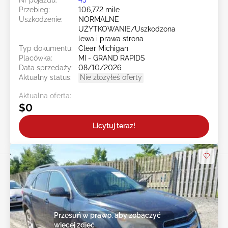
Przebieg:
106,772 mile
Uszkodzenie:
NORMALNE
UŻYTKOWANIE/Uszkodzona
lewa i prawa strona
Typ dokumentu:
Clear Michigan
Placówka:
MI - GRAND RAPIDS
Data sprzedaży:
08/10/2026
Aktualny status:
Nie złożyłeś oferty
Aktualna oferta:
$0
Licytuj teraz!
Przesuń w prawo, aby zobaczyć
więcej zdjęć