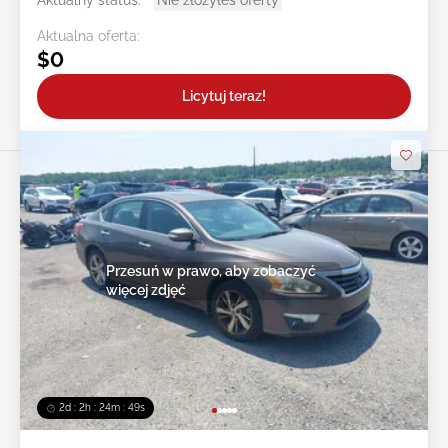
Aktualny status:
Nie złożyłeś oferty
Aktualna oferta:
$0
Licytuj teraz!
Przesuń w prawo, aby zobaczyć
więcej zdjęć
2d : 2h : 24m : 47s