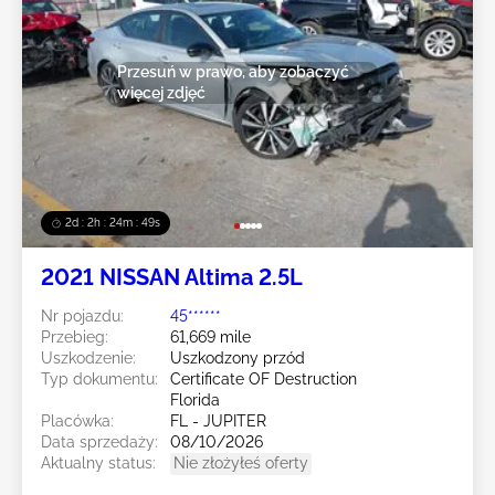
Przesuń w prawo, aby zobaczyć
więcej zdjęć
2d : 2h : 24m : 47s
2021 NISSAN Altima 2.5L
Nr pojazdu:
45******
Przebieg:
61,669 mile
Uszkodzenie:
Uszkodzony przód
Typ dokumentu:
Certificate OF Destruction
Florida
Placówka:
FL - JUPITER
Data sprzedaży:
08/10/2026
Aktualny status:
Nie złożyłeś oferty