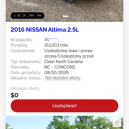
2d : 2h : 24m : 47s
2016 NISSAN Altima 2.5L
Nr pojazdu:
45******
Przebieg:
153,203 mile
Uszkodzenie:
Uszkodzona lewa i prawa
strona/Uszkodzony przód
Typ dokumentu:
Clear North Carolina
Placówka:
NC - CONCORD
Data sprzedaży:
08/10/2026
Aktualny status:
Nie złożyłeś oferty
Aktualna oferta:
$0
Licytuj teraz!