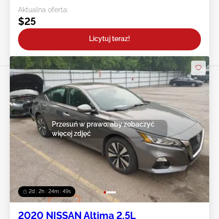
Aktualna oferta:
$25
Licytuj teraz!
Przesuń w prawo, aby zobaczyć
więcej zdjęć
2d : 2h : 24m : 47s
2020 NISSAN Altima 2.5L