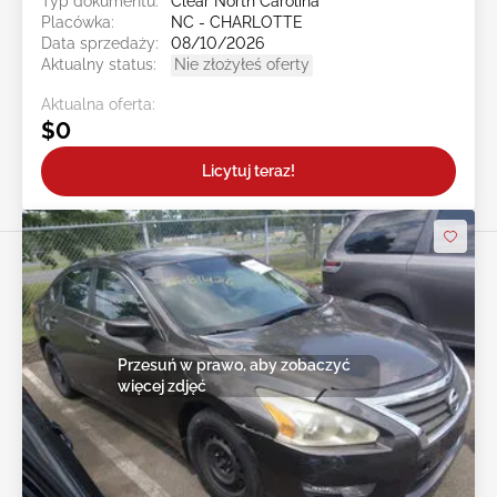
Typ dokumentu:
Clear North Carolina
Placówka:
NC - CHARLOTTE
Data sprzedaży:
08/10/2026
Aktualny status:
Nie złożyłeś oferty
Aktualna oferta:
$0
Licytuj teraz!
Przesuń w prawo, aby zobaczyć
więcej zdjęć