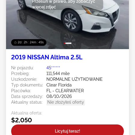
Przesuń w prawo, aby zobaczyć
więcej zdjęć
2d : 2h : 24m : 47s
2019 NISSAN Altima 2.5L
Nr pojazdu:
45******
Przebieg:
111,544 mile
Uszkodzenie:
NORMALNE UŻYTKOWANIE
Typ dokumentu:
Clear Florida
Placówka:
FL - CLEARWATER
Data sprzedaży:
08/10/2026
Aktualny status:
Nie złożyłeś oferty
Aktualna oferta:
$2,050
Licytuj teraz!