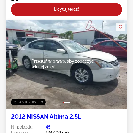
Licytuj teraz!
Przesuń w prawo, aby zobaczyć
więcej zdjęć
2d : 2h : 24m : 47s
2012 NISSAN Altima 2.5L
Nr pojazdu:
45******
Przebieg:
124,406 mile