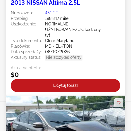
2013 NISSAN Altima 2.5L
Nr pojazdu:
45******
Przebieg:
198,847 mile
Uszkodzenie:
NORMALNE
UŻYTKOWANIE/Uszkodzony
tył
Typ dokumentu:
Clear Maryland
Placówka:
MD - ELKTON
Data sprzedaży:
08/10/2026
Aktualny status:
Nie złożyłeś oferty
Aktualna oferta:
$0
Licytuj teraz!