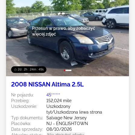
Przesuń w prawo, aby zobaczyć
więcej zdjęć
2d : 2h : 24m : 47s
2008 NISSAN Altima 2.5L
Nr pojazdu:
45******
Przebieg:
152,024 mile
Uszkodzenie:
Uszkodzony
tył/Uszkodzona lewa strona
Typ dokumentu:
Salvage New Jersey
Placówka:
NJ - ENGLISHTOWN
Data sprzedaży:
08/10/2026