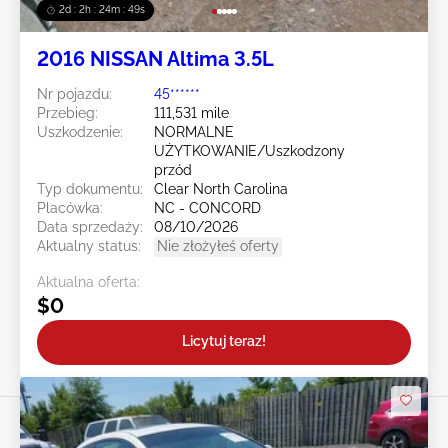
2d : 2h : 24m : 47s
2016 NISSAN Altima 3.5L
Nr pojazdu:
45******
Przebieg:
111,531 mile
Uszkodzenie:
NORMALNE
UŻYTKOWANIE/Uszkodzony
przód
Typ dokumentu:
Clear North Carolina
Placówka:
NC - CONCORD
Data sprzedaży:
08/10/2026
Aktualny status:
Nie złożyłeś oferty
Aktualna oferta:
$0
Licytuj teraz!