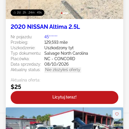
2d : 2h : 24m : 47s
2020 NISSAN Altima 2.5L
Nr pojazdu:
45******
Przebieg:
129,593 mile
Uszkodzenie:
Uszkodzony tył
Typ dokumentu:
Salvage North Carolina
Placówka:
NC - CONCORD
Data sprzedaży:
08/10/2026
Aktualny status:
Nie złożyłeś oferty
Aktualna oferta:
$25
Licytuj teraz!