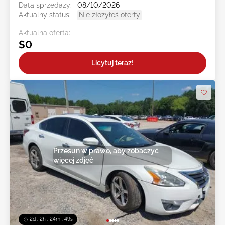
Data sprzedaży:
08/10/2026
Aktualny status:
Nie złożyłeś oferty
Aktualna oferta:
$0
Licytuj teraz!
Przesuń w prawo, aby zobaczyć
więcej zdjęć
2d : 2h : 24m : 47s