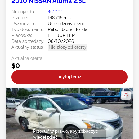
2010 NISSAN Altima 2.5L
Nr pojazdu:
45******
Przebieg:
148,749 mile
Uszkodzenie:
Uszkodzony przód
Typ dokumentu:
Rebuildable Florida
Placówka:
FL - JUPITER
Data sprzedaży:
08/10/2026
Aktualny status:
Nie złożyłeś oferty
Aktualna oferta:
$0
Licytuj teraz!
Przesuń w prawo, aby zobaczyć
więcej zdjęć