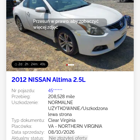
Przesuń w prawo, aby zobaczyć
więcej zdjęć
2d : 2h : 24m : 47s
2012 NISSAN Altima 2.5L
Nr pojazdu:
45******
Przebieg:
208,528 mile
Uszkodzenie:
NORMALNE
UŻYTKOWANIE/Uszkodzona
lewa strona
Typ dokumentu:
Clear Virginia
Placówka:
VA - NORTHERN VIRGINIA
Data sprzedaży:
08/10/2026
Aktualny status:
Nie złożyłeś oferty