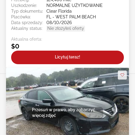
Uszkodzenie:
NORMALNE UŻYTKOWANIE
Typ dokumentu:
Clear Florida
Placówka:
FL - WEST PALM BEACH
Data sprzedaży:
08/10/2026
Aktualny status:
Nie złożyłeś oferty
Aktualna oferta:
$0
Licytuj teraz!
Przesuń w prawo, aby zobaczyć
więcej zdjęć