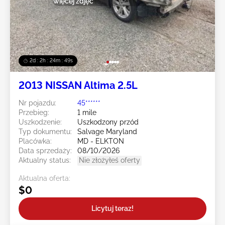
więcej zdjęć
2d : 2h : 24m : 47s
2013 NISSAN Altima 2.5L
Nr pojazdu:
45******
Przebieg:
1 mile
Uszkodzenie:
Uszkodzony przód
Typ dokumentu:
Salvage Maryland
Placówka:
MD - ELKTON
Data sprzedaży:
08/10/2026
Aktualny status:
Nie złożyłeś oferty
Aktualna oferta:
$0
Licytuj teraz!