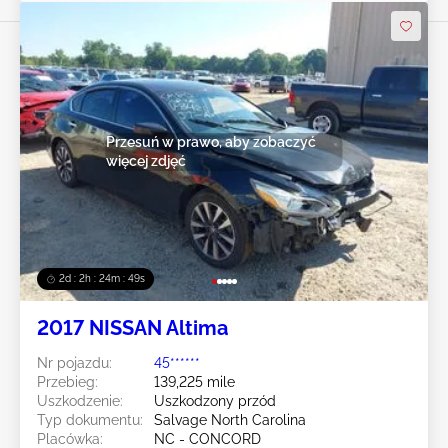
Przesuń w prawo, aby zobaczyć
więcej zdjęć
2d : 2h : 24m : 47s
2017 NISSAN Altima
Nr pojazdu:
45******
Przebieg:
139,225 mile
Uszkodzenie:
Uszkodzony przód
Typ dokumentu:
Salvage North Carolina
Placówka:
NC - CONCORD