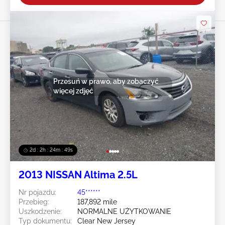
Przesuń w prawo, aby zobaczyć
więcej zdjęć
2d : 2h : 24m : 47s
2013 NISSAN Altima 2.5L
Nr pojazdu:
45******
Przebieg:
187,892 mile
Uszkodzenie:
NORMALNE UŻYTKOWANIE
Typ dokumentu:
Clear New Jersey