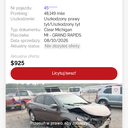
Nr pojazdu:
45******
Przebieg:
48,149 mile
Uszkodzenie:
Uszkodzony prawy
tył/Uszkodzony tył
Typ dokumentu:
Clear Michigan
Placówka:
MI - GRAND RAPIDS
Data sprzedaży:
08/10/2026
Aktualny status:
Nie złożyłeś oferty
Aktualna oferta:
$925
Licytuj teraz!
Przesuń w prawo, aby zobaczyć