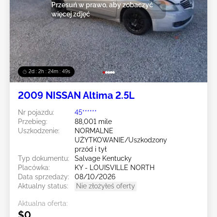
Przesuń w prawo, aby zobaczyć
więcej zdjęć
2d : 2h : 24m : 47s
2009 NISSAN Altima 2.5L
Nr pojazdu:
45******
Przebieg:
88,001 mile
Uszkodzenie:
NORMALNE
UŻYTKOWANIE/Uszkodzony
przód i tył
Typ dokumentu:
Salvage Kentucky
Placówka:
KY - LOUISVILLE NORTH
Data sprzedaży:
08/10/2026
Aktualny status:
Nie złożyłeś oferty
Aktualna oferta:
$0