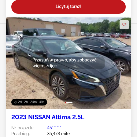
Licytuj teraz!
Przesuń w prawo, aby zobaczyć
więcej zdjęć
2d : 2h : 24m : 47s
2023 NISSAN Altima 2.5L
Nr pojazdu:
45******
Przebieg:
35,478 mile