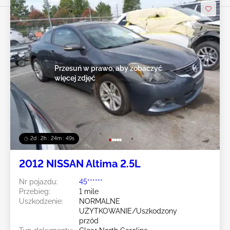
Przesuń w prawo, aby zobaczyć
więcej zdjęć
2d : 2h : 24m : 47s
2012 NISSAN Altima 2.5L
Nr pojazdu:
45******
Przebieg:
1 mile
Uszkodzenie:
NORMALNE
UŻYTKOWANIE/Uszkodzony
przód