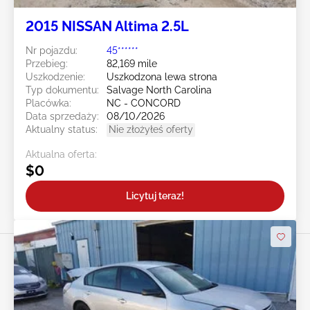
2015 NISSAN Altima 2.5L
Nr pojazdu:
45******
Przebieg:
82,169 mile
Uszkodzenie:
Uszkodzona lewa strona
Typ dokumentu:
Salvage North Carolina
Placówka:
NC - CONCORD
Data sprzedaży:
08/10/2026
Aktualny status:
Nie złożyłeś oferty
Aktualna oferta:
$0
Licytuj teraz!