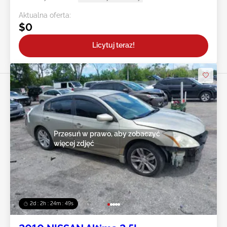
Aktualna oferta:
$0
Licytuj teraz!
Przesuń w prawo, aby zobaczyć
więcej zdjęć
2d : 2h : 24m : 47s