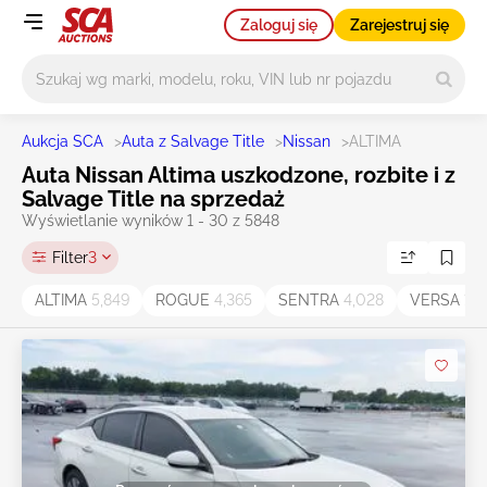
Zaloguj się
Zarejestruj się
Główne wyszukiwanie
Aukcja SCA
>
Auta z Salvage Title
>
Nissan
>
ALTIMA
Auta Nissan Altima uszkodzone, rozbite i z
Salvage Title na sprzedaż
Wyświetlanie wyników 1 - 30 z 5848
Filter
3
ALTIMA
5,849
ROGUE
4,365
SENTRA
4,028
VERSA
1,6