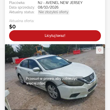
Placówka:
NJ - AVENEL NEW JERSEY
Data sprzedaży:
08/10/2026
Aktualny status:
Nie złożyłeś oferty
Aktualna oferta:
$0
Licytuj teraz!
Przesuń w prawo, aby zobaczyć
więcej zdjęć