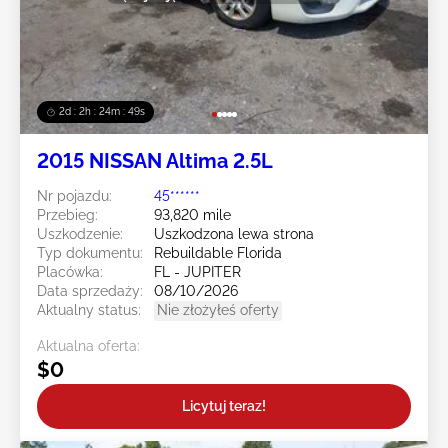
2d : 2h : 24m : 47s
2015 NISSAN Altima 2.5L
Nr pojazdu:
45******
Przebieg:
93,820 mile
Uszkodzenie:
Uszkodzona lewa strona
Typ dokumentu:
Rebuildable Florida
Placówka:
FL - JUPITER
Data sprzedaży:
08/10/2026
Aktualny status:
Nie złożyłeś oferty
Aktualna oferta:
$0
Licytuj teraz!