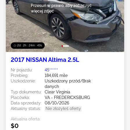
Przesuń w prawo, aby zobaczyć
więcej zdjęć
2d : 2h : 24m : 47s
2017 NISSAN Altima 2.5L
Nr pojazdu:
45******
Przebieg:
184,691 mile
Uszkodzenie:
Uszkodzony przód/Brak
danych
Typ dokumentu:
Clear Virginia
Placówka:
VA - FREDERICKSBURG
Data sprzedaży:
08/10/2026
Aktualny status:
Nie złożyłeś oferty
Aktualna oferta:
$0