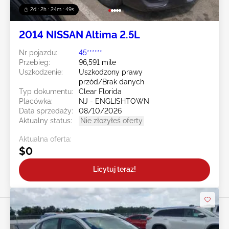
2d : 2h : 24m : 47s
2014 NISSAN Altima 2.5L
Nr pojazdu:
45******
Przebieg:
96,591 mile
Uszkodzenie:
Uszkodzony prawy
przód/Brak danych
Typ dokumentu:
Clear Florida
Placówka:
NJ - ENGLISHTOWN
Data sprzedaży:
08/10/2026
Aktualny status:
Nie złożyłeś oferty
Aktualna oferta:
$0
Licytuj teraz!