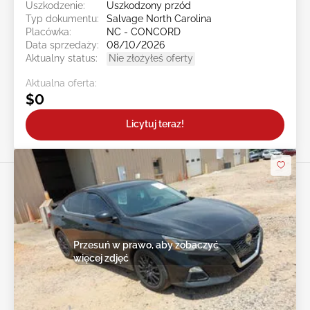
Uszkodzenie:
Uszkodzony przód
Typ dokumentu:
Salvage North Carolina
Placówka:
NC - CONCORD
Data sprzedaży:
08/10/2026
Aktualny status:
Nie złożyłeś oferty
Aktualna oferta:
$0
Licytuj teraz!
Przesuń w prawo, aby zobaczyć
więcej zdjęć