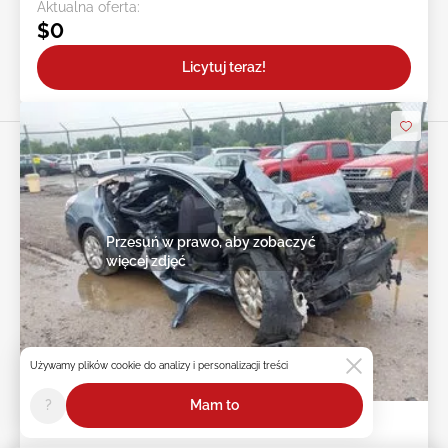
Aktualna oferta:
$0
Licytuj teraz!
Przesuń w prawo, aby zobaczyć
więcej zdjęć
Używamy plików cookie do analizy i personalizacji treści
2d : 2h : 24m : 47s
?
Mam to
2011 NISSAN Altima