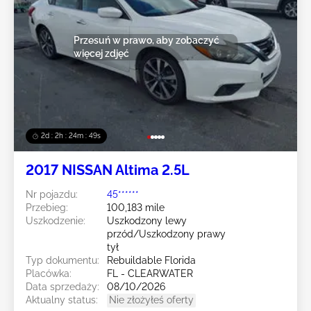
Przesuń w prawo, aby zobaczyć
więcej zdjęć
2d : 2h : 24m : 47s
2017 NISSAN Altima 2.5L
Nr pojazdu:
45******
Przebieg:
100,183 mile
Uszkodzenie:
Uszkodzony lewy
przód/Uszkodzony prawy
tył
Typ dokumentu:
Rebuildable Florida
Placówka:
FL - CLEARWATER
Data sprzedaży:
08/10/2026
Aktualny status:
Nie złożyłeś oferty