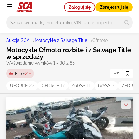
Zaloguj się
Zarejestruj się
Główne wyszukiwanie
Aukcja SCA
>
Motocykle z Salvage Title
>
Cfmoto
Motocykle Cfmoto rozbite i z Salvage Title
w sprzedaży
Wyświetlanie wyników 1 - 30 z 85
Filter
2
UFORCE
22
CFORCE
17
450SS
11
675SS
7
ZFORC