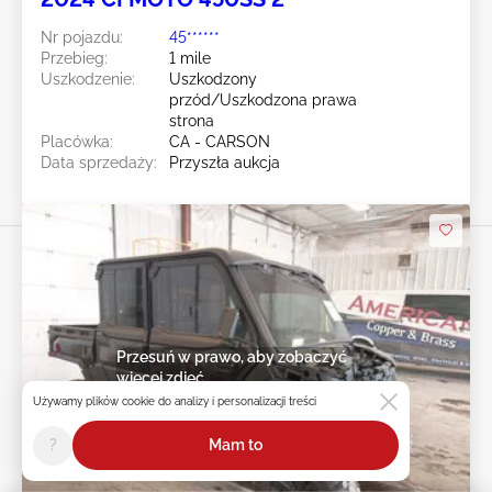
Nr pojazdu:
45******
Przebieg:
1 mile
Uszkodzenie:
Uszkodzony
przód/Uszkodzona prawa
strona
Placówka:
CA - CARSON
Data sprzedaży:
Przyszła aukcja
Przesuń w prawo, aby zobaczyć
więcej zdjęć
Używamy plików cookie do analizy i personalizacji treści
?
Mam to