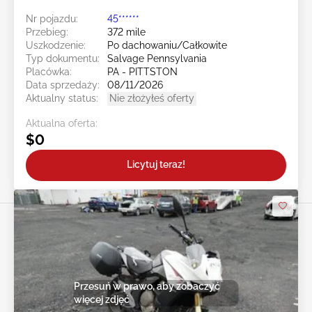
Nr pojazdu:
45******
Przebieg:
372 mile
Uszkodzenie:
Po dachowaniu/Całkowite
Typ dokumentu:
Salvage Pennsylvania
Placówka:
PA - PITTSTON
Data sprzedaży:
08/11/2026
Aktualny status:
Nie złożyłeś oferty
Aktualna oferta:
$0
Licytuj teraz!
Przesuń w prawo, aby zobaczyć
więcej zdjęć