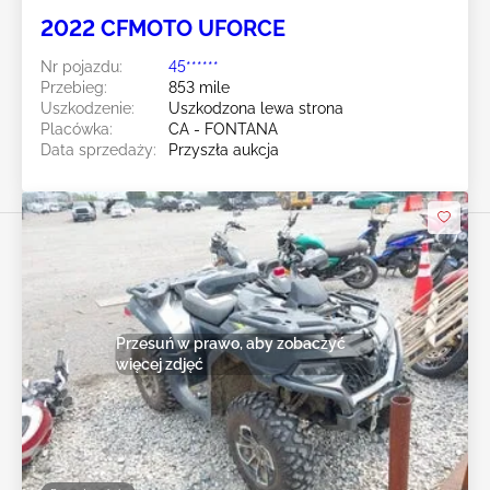
2022 CFMOTO UFORCE
Nr pojazdu:
45******
Przebieg:
853 mile
Uszkodzenie:
Uszkodzona lewa strona
Placówka:
CA - FONTANA
Data sprzedaży:
Przyszła aukcja
Przesuń w prawo, aby zobaczyć
więcej zdjęć