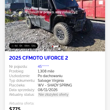
Przesuń w prawo, aby zobaczyć
więcej zdjęć
4d : 6h : 44m : 52s
2025 CFMOTO UFORCE 2
Nr pojazdu:
45******
Przebieg:
1,308 mile
Uszkodzenie:
Po dachowaniu
Typ dokumentu:
Salvage Virginia
Placówka:
WV - SHADY SPRING
Data sprzedaży:
08/11/2026
Aktualny status:
Nie złożyłeś oferty
Aktualna oferta:
$775