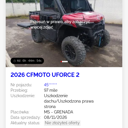
Przesuń w prawo, aby zobaczyć
więcej zdjęć
4d : 6h : 44m : 52s
2026 CFMOTO UFORCE 2
Nr pojazdu:
45******
Przebieg:
97 mile
Uszkodzenie:
Uszkodzenie
dachu/Uszkodzona prawa
strona
Placówka:
MS - GRENADA
Data sprzedaży:
08/11/2026
Aktualny status:
Nie złożyłeś oferty