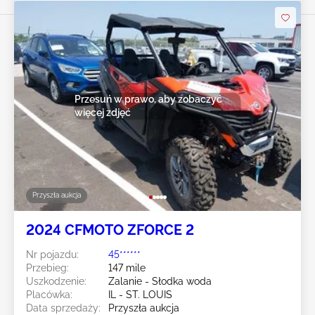
Przesuń w prawo, aby zobaczyć
więcej zdjęć
Przyszła aukcja
2024 CFMOTO ZFORCE 2
Nr pojazdu:
45******
Przebieg:
147 mile
Uszkodzenie:
Zalanie - Słodka woda
Placówka:
IL - ST. LOUIS
Data sprzedaży:
Przyszła aukcja