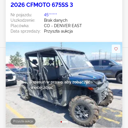
2026 CFMOTO 675SS 3
Nr pojazdu:
45******
Uszkodzenie:
Brak danych
Placówka:
CO - DENVER EAST
Data sprzedaży:
Przyszła aukcja
Przesuń w prawo, aby zobaczyć
więcej zdjęć
Przyszła aukcja