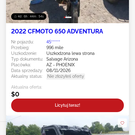
4d : 6h : 44m : 52s
2022 CFMOTO 650 ADVENTURA
Nr pojazdu:
45******
Przebieg:
996 mile
Uszkodzenie:
Uszkodzona lewa strona
Typ dokumentu:
Salvage Arizona
Placówka:
AZ - PHOENIX
Data sprzedaży:
08/11/2026
Aktualny status:
Nie złożyłeś oferty
Aktualna oferta:
$0
Licytuj teraz!