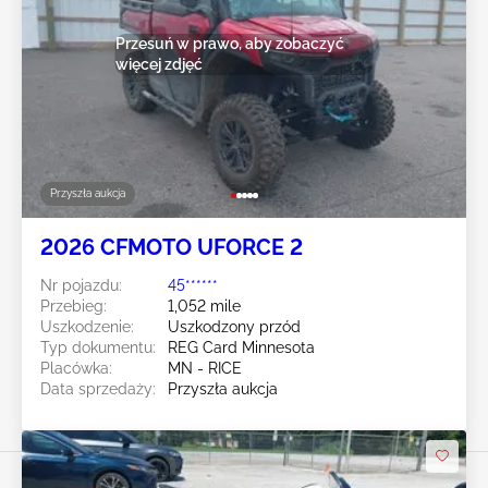
Przesuń w prawo, aby zobaczyć
więcej zdjęć
Przyszła aukcja
2026 CFMOTO UFORCE 2
Nr pojazdu:
45******
Przebieg:
1,052 mile
Uszkodzenie:
Uszkodzony przód
Typ dokumentu:
REG Card Minnesota
Placówka:
MN - RICE
Data sprzedaży:
Przyszła aukcja