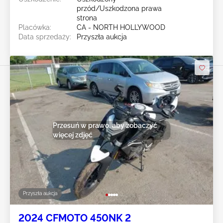
przód/Uszkodzona prawa
strona
Placówka:
CA - NORTH HOLLYWOOD
Data sprzedaży:
Przyszła aukcja
Przesuń w prawo, aby zobaczyć
więcej zdjęć
Przyszła aukcja
2024 CFMOTO 450NK 2