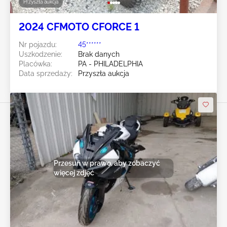
Przyszła aukcja
2024 CFMOTO CFORCE 1
Nr pojazdu:
45******
Uszkodzenie:
Brak danych
Placówka:
PA - PHILADELPHIA
Data sprzedaży:
Przyszła aukcja
Przesuń w prawo, aby zobaczyć
więcej zdjęć