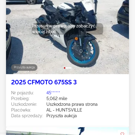
Przesuń w prawo, aby zobaczyć
więcej zdjęć
Przyszła aukcja
2025 CFMOTO 675SS 3
Nr pojazdu:
45******
Przebieg:
5,062 mile
Uszkodzenie:
Uszkodzona prawa strona
Placówka:
AL - HUNTSVILLE
Data sprzedaży:
Przyszła aukcja