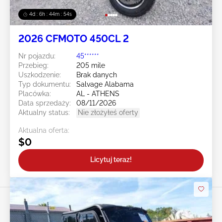
4d : 6h : 44m : 52s
2026 CFMOTO 450CL 2
Nr pojazdu:
45******
Przebieg:
205 mile
Uszkodzenie:
Brak danych
Typ dokumentu:
Salvage Alabama
Placówka:
AL - ATHENS
Data sprzedaży:
08/11/2026
Aktualny status:
Nie złożyłeś oferty
Aktualna oferta:
$0
Licytuj teraz!