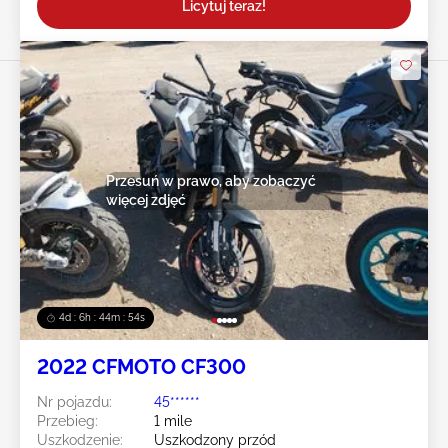
Licytuj teraz!
Przesuń w prawo, aby zobaczyć
więcej zdjęć
4d : 6h : 44m : 52s
2022 CFMOTO CF300
Nr pojazdu:
45******
Przebieg:
1 mile
Uszkodzenie:
Uszkodzony przód