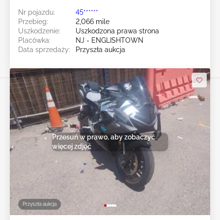
Nr pojazdu:
45******
Przebieg:
2,066 mile
Uszkodzenie:
Uszkodzona prawa strona
Placówka:
NJ - ENGLISHTOWN
Data sprzedaży:
Przyszła aukcja
Przesuń w prawo, aby zobaczyć
więcej zdjęć
Przyszła aukcja