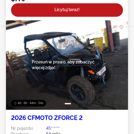
Licytuj teraz!
Przesuń w prawo, aby zobaczyć
więcej zdjęć
4d : 6h : 44m : 52s
2026 CFMOTO ZFORCE 2
Nr pojazdu:
45******
Przebieg:
54 mile