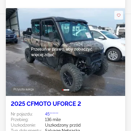
Przesuń w prawo, aby zobaczyć
więcej zdjęć
Przyszła aukcja
2025 CFMOTO UFORCE 2
Nr pojazdu:
45******
Przebieg:
136 mile
Uszkodzenie:
Uszkodzony przód
Typ dokumentu:
Salvage Nebraska