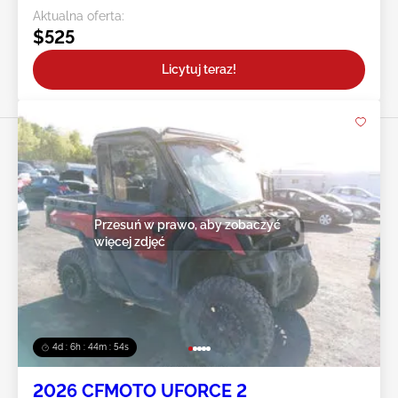
Aktualna oferta:
$525
Licytuj teraz!
Przesuń w prawo, aby zobaczyć
więcej zdjęć
4d : 6h : 44m : 52s
2026 CFMOTO UFORCE 2