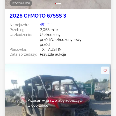
Przyszła aukcja
2026 CFMOTO 675SS 3
Nr pojazdu:
45******
Przebieg:
2,053 mile
Uszkodzenie:
Uszkodzony
przód/Uszkodzony lewy
przód
Placówka:
TX - AUSTIN
Data sprzedaży:
Przyszła aukcja
Przesuń w prawo, aby zobaczyć
więcej zdjęć