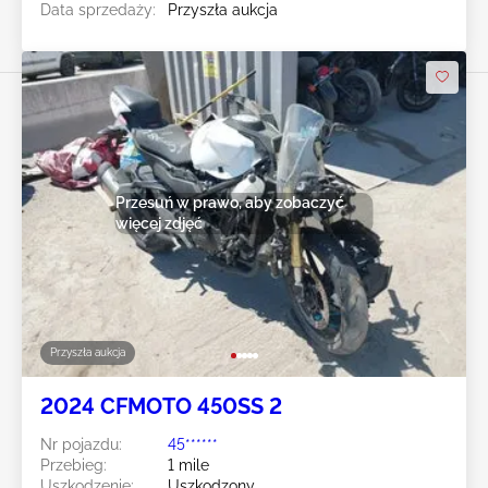
Data sprzedaży:
Przyszła aukcja
Przesuń w prawo, aby zobaczyć
więcej zdjęć
Przyszła aukcja
2024 CFMOTO 450SS 2
Nr pojazdu:
45******
Przebieg:
1 mile
Uszkodzenie:
Uszkodzony