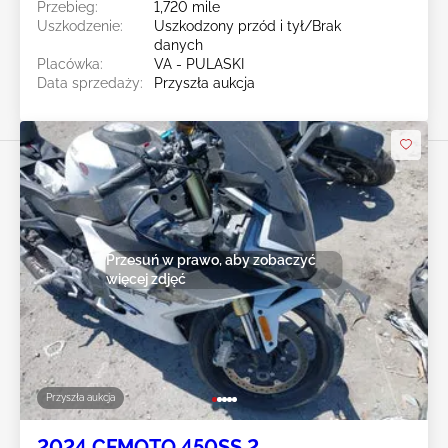
Przebieg:
1,720 mile
Uszkodzenie:
Uszkodzony przód i tył/Brak
danych
Placówka:
VA - PULASKI
Data sprzedaży:
Przyszła aukcja
Przesuń w prawo, aby zobaczyć
więcej zdjęć
Przyszła aukcja
2024 CFMOTO 450SS 2