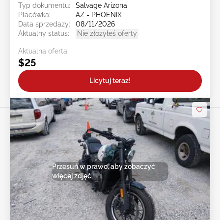
Typ dokumentu:
Salvage Arizona
Placówka:
AZ - PHOENIX
Data sprzedaży:
08/11/2026
Aktualny status:
Nie złożyłeś oferty
Aktualna oferta:
$25
Licytuj teraz!
Przesuń w prawo, aby zobaczyć
więcej zdjęć