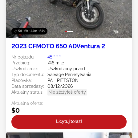
5d : 6h : 44m : 52s
2023 CFMOTO 650 ADVentura 2
Nr pojazdu:
45******
Przebieg:
746 mile
Uszkodzenie:
Uszkodzony przód
Typ dokumentu:
Salvage Pennsylvania
Placówka:
PA - PITTSTON
Data sprzedaży:
08/12/2026
Aktualny status:
Nie złożyłeś oferty
Aktualna oferta:
$0
Licytuj teraz!