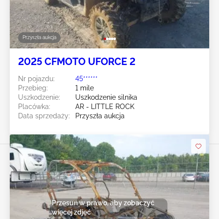
Przyszła aukcja
2025 CFMOTO UFORCE 2
Nr pojazdu:
45******
Przebieg:
1 mile
Uszkodzenie:
Uszkodzenie silnika
Placówka:
AR - LITTLE ROCK
Data sprzedaży:
Przyszła aukcja
Przesuń w prawo, aby zobaczyć
więcej zdjęć