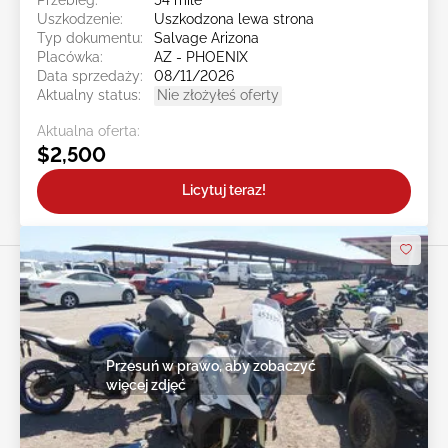
Uszkodzenie:
Uszkodzona lewa strona
Typ dokumentu:
Salvage Arizona
Placówka:
AZ - PHOENIX
Data sprzedaży:
08/11/2026
Aktualny status:
Nie złożyłeś oferty
Aktualna oferta:
$2,500
Licytuj teraz!
Przesuń w prawo, aby zobaczyć
więcej zdjęć