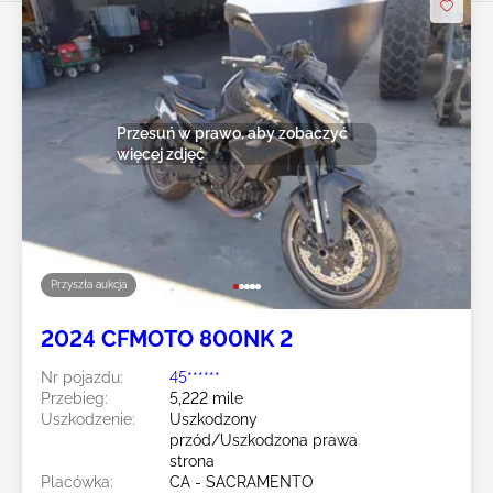
Przesuń w prawo, aby zobaczyć
więcej zdjęć
Przyszła aukcja
2024 CFMOTO 800NK 2
Nr pojazdu:
45******
Przebieg:
5,222 mile
Uszkodzenie:
Uszkodzony
przód/Uszkodzona prawa
strona
Placówka:
CA - SACRAMENTO