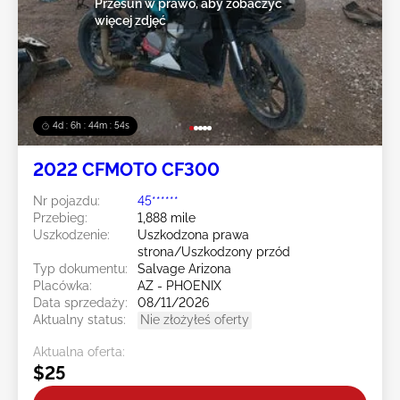
Przesuń w prawo, aby zobaczyć
więcej zdjęć
4d : 6h : 44m : 52s
2022 CFMOTO CF300
Nr pojazdu:
45******
Przebieg:
1,888 mile
Uszkodzenie:
Uszkodzona prawa
strona/Uszkodzony przód
Typ dokumentu:
Salvage Arizona
Placówka:
AZ - PHOENIX
Data sprzedaży:
08/11/2026
Aktualny status:
Nie złożyłeś oferty
Aktualna oferta:
$25