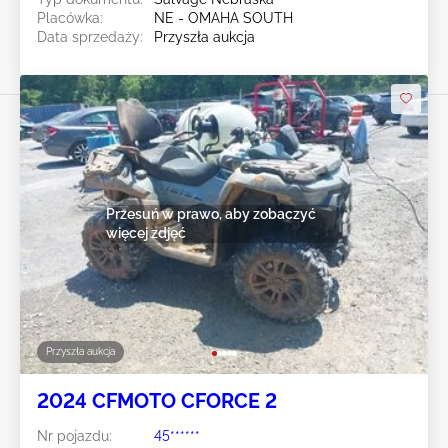
Placówka:
NE - OMAHA SOUTH
Data sprzedaży:
Przyszła aukcja
Przesuń w prawo, aby zobaczyć
więcej zdjęć
Przyszła aukcja
2024 CFMOTO CFORCE 2
Nr pojazdu:
45******