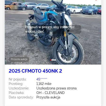
Przesuń w prawo, aby zobaczyć
więcej zdjęć
Przyszła aukcja
2025 CFMOTO 450NK 2
Nr pojazdu:
45******
Przebieg:
1,162 mile
Uszkodzenie:
Uszkodzona prawa strona
Placówka:
OH - CLEVELAND
Data sprzedaży:
Przyszła aukcja