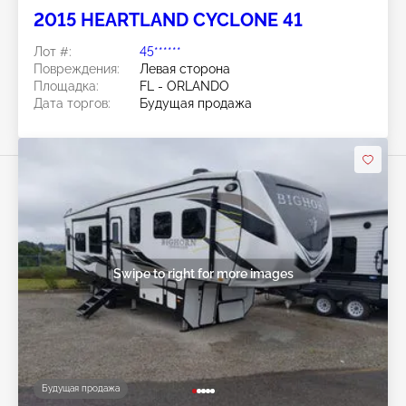
2015 HEARTLAND CYCLONE 41
Лот #:
45******
Повреждения:
Левая сторона
Площадка:
FL - ORLANDO
Дата торгов:
Будущая продажа
Swipe to right for more images
Будущая продажа