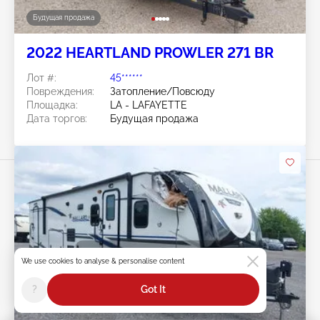
Будущая продажа
2022 HEARTLAND PROWLER 271 BR
Лот #:
45******
Повреждения:
Затопление/Повсюду
Площадка:
LA - LAFAYETTE
Дата торгов:
Будущая продажа
Swipe to right for more images
We use cookies to analyse & personalise content
?
Got It