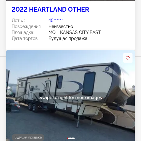
2022 HEARTLAND OTHER
Лот #:
45******
Повреждения:
Неизвестно
Площадка:
MO - KANSAS CITY EAST
Дата торгов:
Будущая продажа
Swipe to right for more images
Будущая продажа