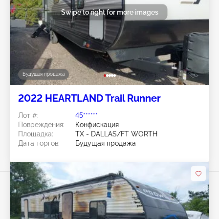
Swipe to right for more images
Будущая продажа
2022 HEARTLAND Trail Runner
Лот #:
45******
Повреждения:
Конфискация
Площадка:
TX - DALLAS/FT WORTH
Дата торгов:
Будущая продажа