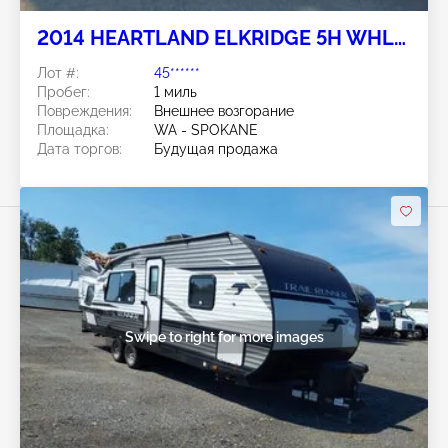
2014 HEARTLAND ELKRIDGE 5H WHL
TRAVEL TRAILER
Лот #:
45******
Пробег:
1 миль
Повреждения:
Внешнее возгорание
Площадка:
WA - SPOKANE
Дата торгов:
Будущая продажа
Swipe to right for more images