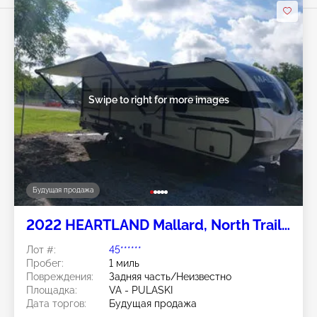
Swipe to right for more images
Будущая продажа
2022 HEARTLAND Mallard, North Trail,
& Wilderness
Лот #:
45******
Пробег:
1 миль
Повреждения:
Задняя часть/Неизвестно
Площадка:
VA - PULASKI
Дата торгов:
Будущая продажа