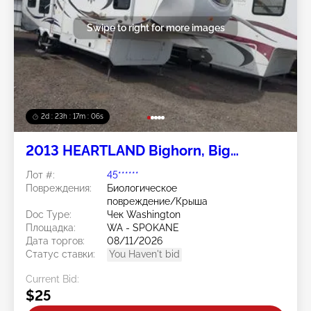
Swipe to right for more images
2d : 23h : 17m : 04s
2013 HEARTLAND Bighorn, Big
Country, Landmark, Silverado
Лот #:
45******
Повреждения:
Биологическое
повреждение/Крыша
Doc Type:
Чек Washington
Площадка:
WA - SPOKANE
Дата торгов:
08/11/2026
Статус ставки:
You Haven't bid
Current Bid:
$25