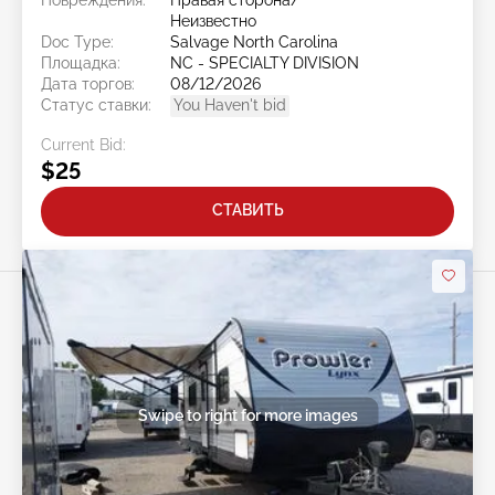
Неизвестно
Doc Type:
Salvage North Carolina
Площадка:
NC - SPECIALTY DIVISION
Дата торгов:
08/12/2026
Статус ставки:
You Haven't bid
Current Bid:
$25
СТАВИТЬ
Swipe to right for more images