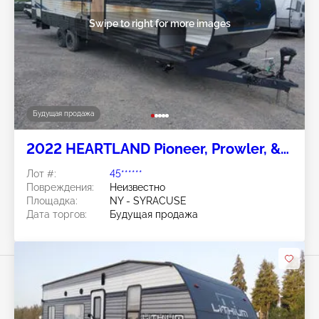
Swipe to right for more images
Будущая продажа
2022 HEARTLAND Pioneer, Prowler, &
Prowler Lnyx
Лот #:
45******
Повреждения:
Неизвестно
Площадка:
NY - SYRACUSE
Дата торгов:
Будущая продажа