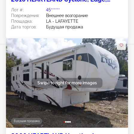
Fuel,Razor, Road Warrior, Torque
Лот #:
45******
Повреждения:
Внешнее возгорание
Площадка:
LA - LAFAYETTE
Дата торгов:
Будущая продажа
Swipe to right for more images
Будущая продажа