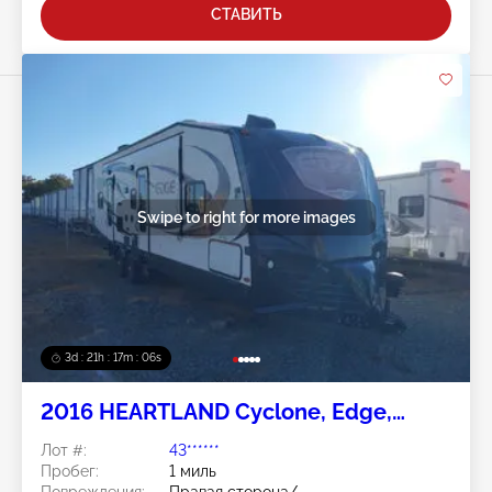
СТАВИТЬ
Swipe to right for more images
3d : 21h : 17m : 04s
2016 HEARTLAND Cyclone, Edge,
Fuel,Razor, Road Warrior, Torque
Лот #:
43******
Пробег:
1 миль
Повреждения:
Правая сторона/