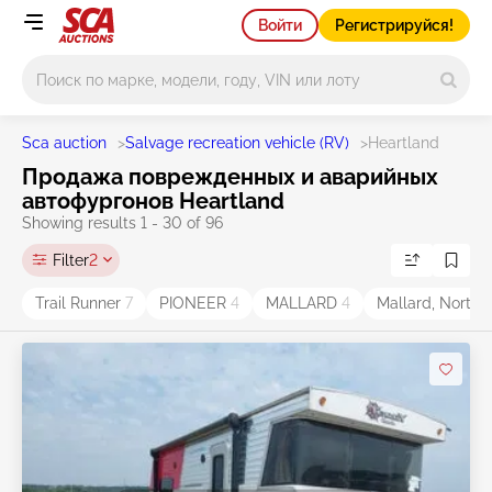
Войти
Регистрируйся!
Main search
Sca auction
>
Salvage recreation vehicle (RV)
>
Heartland
Продажа поврежденных и аварийных
автофургонов Heartland
Showing results 1 - 30 of 96
Filter
2
Trail Runner
7
PIONEER
4
MALLARD
4
Mallard, North 