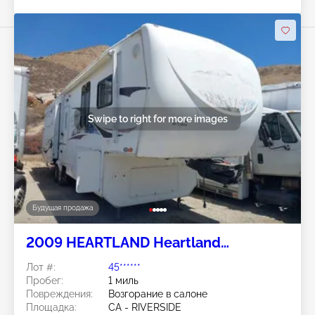
Swipe to right for more images
Будущая продажа
2009 HEARTLAND Heartland
Recreational Vehicles LLC
Лот #:
45******
Пробег:
1 миль
Повреждения:
Возгорание в салоне
Площадка:
CA - RIVERSIDE