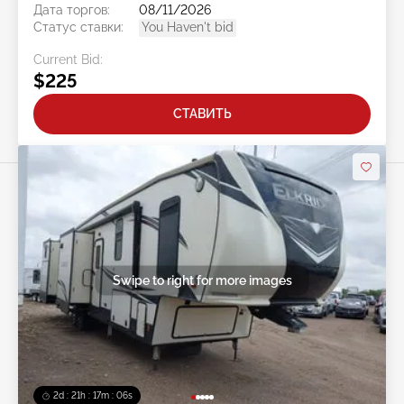
Дата торгов:
08/11/2026
Статус ставки:
You Haven't bid
Current Bid:
$225
СТАВИТЬ
Swipe to right for more images
2d : 21h : 17m : 04s