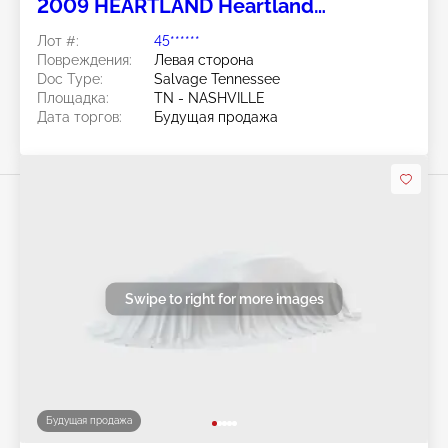
2009 HEARTLAND Heartland
Recreational Vehicles LLC
Лот #:
45******
Повреждения:
Левая сторона
Doc Type:
Salvage Tennessee
Площадка:
TN - NASHVILLE
Дата торгов:
Будущая продажа
Swipe to right for more images
Будущая продажа