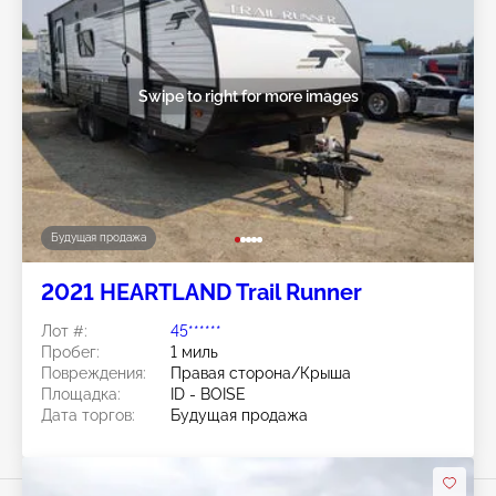
Swipe to right for more images
Будущая продажа
2021 HEARTLAND Trail Runner
Лот #:
45******
Пробег:
1 миль
Повреждения:
Правая сторона/Крыша
Площадка:
ID - BOISE
Дата торгов:
Будущая продажа