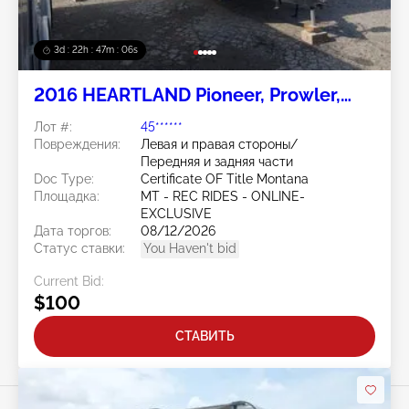
3d : 22h : 47m : 04s
2016 HEARTLAND Pioneer, Prowler,
Prowler Shadow, Prowler Sport,
Лот #:
45******
Prowler Lnyx & Resort
Повреждения:
Левая и правая стороны/
Передняя и задняя части
Doc Type:
Certificate OF Title Montana
Площадка:
MT - REC RIDES - ONLINE-
EXCLUSIVE
Дата торгов:
08/12/2026
Статус ставки:
You Haven't bid
Current Bid:
$100
СТАВИТЬ