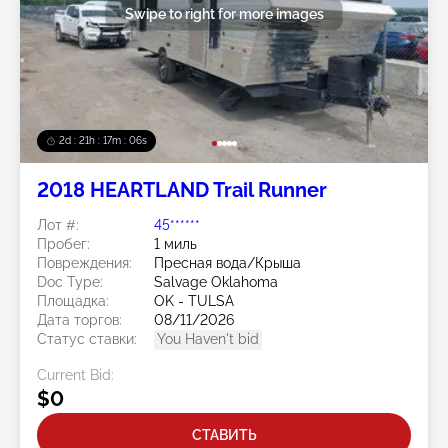
Swipe to right for more images
2d : 21h : 17m : 04s
2018 HEARTLAND Trail Runner
Лот #:
45******
Пробег:
1 миль
Повреждения:
Пресная вода/Крыша
Doc Type:
Salvage Oklahoma
Площадка:
OK - TULSA
Дата торгов:
08/11/2026
Статус ставки:
You Haven't bid
Current Bid:
$0
СТАВИТЬ