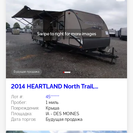
Swipe to right for more images
Будущая продажа
2014 HEARTLAND North Trail,
Sundance XLT TT, Caliber, Focus,
Лот #:
45******
Wilderness, Sundance TT, Mallard
Пробег:
1 миль
Повреждения:
Крыша
Площадка:
IA - DES MOINES
Дата торгов:
Будущая продажа