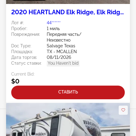
2020 HEARTLAND Elk Ridge, Elk Ridge
Express Xtreme Light & Prowler FW &
Лот #:
44******
Pioneer FW
Пробег:
1 миль
Повреждения:
Передняя часть/
Неизвестно
Doc Type:
Salvage Texas
Площадка:
TX - MCALLEN
Дата торгов:
08/11/2026
Статус ставки:
You Haven't bid
Current Bid:
$0
СТАВИТЬ