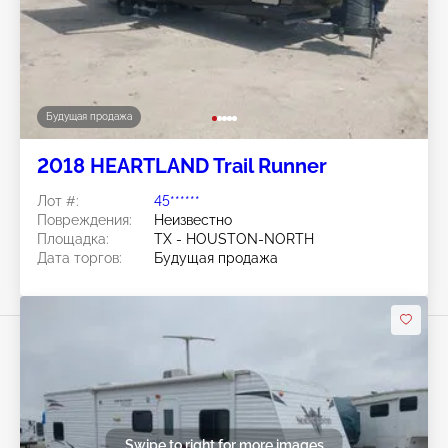
Будущая продажа
2018 HEARTLAND Trail Runner
Лот #:
45******
Повреждения:
Неизвестно
Площадка:
TX - HOUSTON-NORTH
Дата торгов:
Будущая продажа
Swipe to right for more images