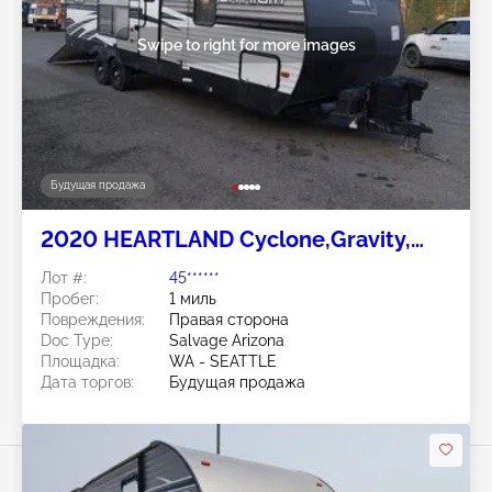
Swipe to right for more images
Будущая продажа
2020 HEARTLAND Cyclone,Gravity,
Fuel, Road Warrior & Torque
Лот #:
45******
Пробег:
1 миль
Повреждения:
Правая сторона
Doc Type:
Salvage Arizona
Площадка:
WA - SEATTLE
Дата торгов:
Будущая продажа