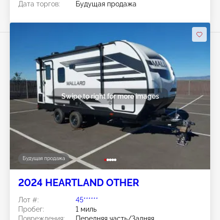
Дата торгов:
Будущая продажа
Swipe to right for more images
Будущая продажа
2024 HEARTLAND OTHER
Лот #:
45******
Пробег:
1 миль
Повреждения:
Передняя часть/Задняя