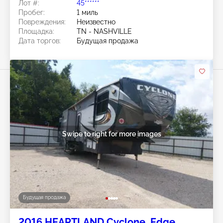
Лот #:
45******
Пробег:
1 миль
Повреждения:
Неизвестно
Площадка:
TN - NASHVILLE
Дата торгов:
Будущая продажа
Swipe to right for more images
Будущая продажа
2016 HEARTLAND Cyclone, Edge,