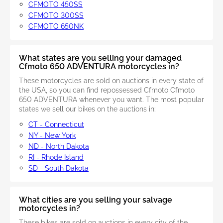
CFMOTO 450SS
CFMOTO 300SS
CFMOTO 650NK
What states are you selling your damaged
Cfmoto 650 ADVENTURA motorcycles in?
These motorcycles are sold on auctions in every state of
the USA, so you can find repossessed Cfmoto Cfmoto
650 ADVENTURA whenever you want. The most popular
states we sell our bikes on the auctions in:
CT - Connecticut
NY - New York
ND - North Dakota
RI - Rhode Island
SD - South Dakota
What cities are you selling your salvage
motorcycles in?
These bikes are sold on auctions in every city of the