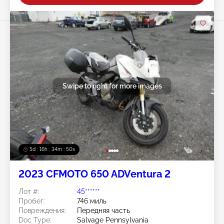
Swipe to right for more images
5d : 16h : 34m : 50s
2023 CFMOTO 650 ADVentura 2
Лот #:
45******
Пробег:
746 миль
Повреждения:
Передняя часть
Doc Type:
Salvage Pennsylvania