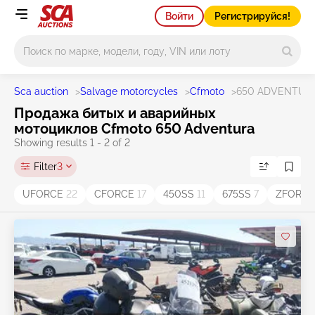
Войти
Регистрируйся!
Main search
Sca auction
>
Salvage motorcycles
>
Cfmoto
>
650 ADVENTUR
Продажа битых и аварийных
мотоциклов Cfmoto 650 Adventura
Showing results 1 - 2 of 2
Filter
3
UFORCE
22
CFORCE
17
450SS
11
675SS
7
ZFORC