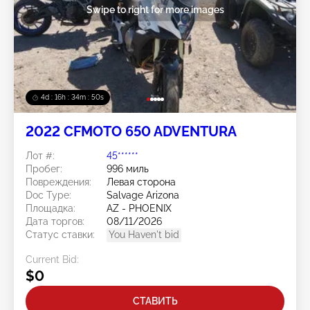
Swipe to right for more images
4d : 16h : 34m : 50s
2022 CFMOTO 650 ADVENTURA
Лот #:
45******
Пробег:
996 миль
Повреждения:
Левая сторона
Doc Type:
Salvage Arizona
Площадка:
AZ - PHOENIX
Дата торгов:
08/11/2026
Статус ставки:
You Haven't bid
Current Bid:
$0
СТАВИТЬ