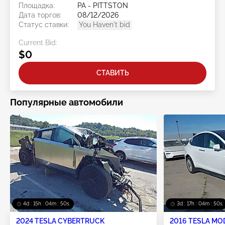
Площадка:
PA - PITTSTON
Дата торгов:
08/12/2026
Статус ставки:
You Haven't bid
Current Bid:
$0
СТАВИТЬ
Популярные автомобили
4d : 15h : 04m : 50s
3d : 17h : 04m : 50s
2024 TESLA CYBERTRUCK
2016 TESLA MO