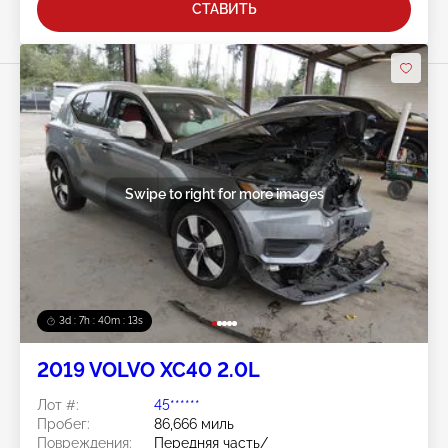
СТАВИТЬ
Swipe to right for more images
3d : 7h : 40m : 13s
2019 VOLVO XC40 2.0L
Лот #:
45******
Пробег:
86,666 миль
Повреждения:
Передняя часть/