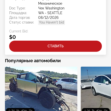
Механическое
Doc Type:
Чек Washington
Площадка:
WA - SEATTLE
Дата торгов:
08/12/2026
Статус ставки:
You Haven't bid
Current Bid:
$0
СТАВИТЬ
Популярные автомобили
2d : 5h : 40m : 13s
1d : 7h : 40m : 13s