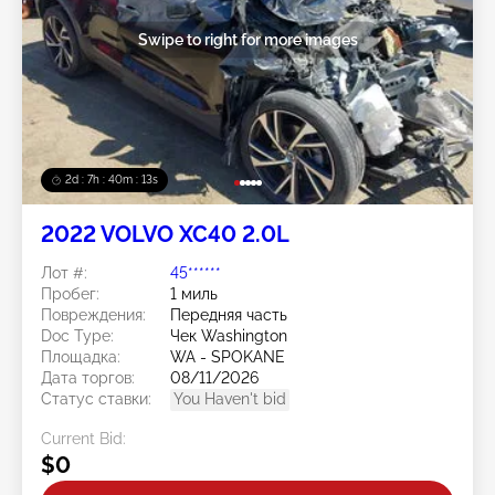
Swipe to right for more images
2d : 7h : 40m : 13s
2022 VOLVO XC40 2.0L
Лот #:
45******
Пробег:
1 миль
Повреждения:
Передняя часть
Doc Type:
Чек Washington
Площадка:
WA - SPOKANE
Дата торгов:
08/11/2026
Статус ставки:
You Haven't bid
Current Bid:
$0