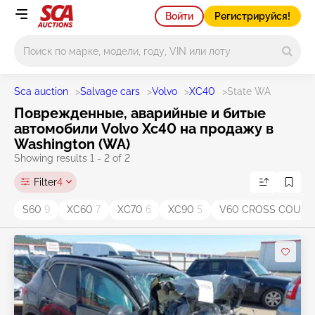
Войти
Регистрируйся!
Main search
Sca auction
>
Salvage cars
>
Volvo
>
XC40
>
State WA
Поврежденные, аварийные и битые
автомобили Volvo Xc40 на продажу в
Washington (WA)
Showing results 1 - 2 of 2
Filter
4
S60
9
XC60
7
XC70
6
XC90
5
V60 CROSS COUN