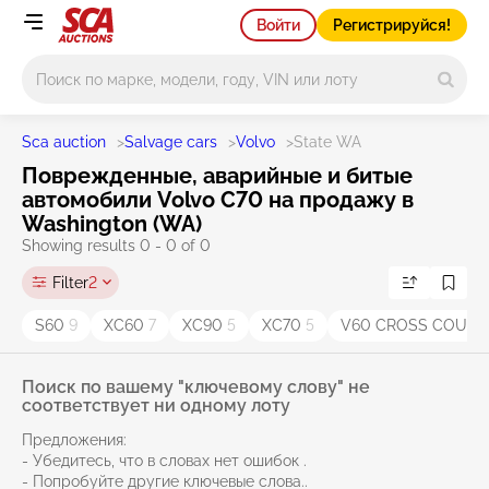
Войти
Регистрируйся!
Main search
Sca auction
>
Salvage cars
>
Volvo
>
State WA
Поврежденные, аварийные и битые
автомобили Volvo C70 на продажу в
Washington (WA)
Showing results 0 - 0 of 0
Filter
2
S60
9
XC60
7
XC90
5
XC70
5
V60 CROSS COUN
Поиск по вашему "ключевому слову" не
соответствует ни одному лоту
Предложения:
- Убедитесь, что в словах нет ошибок .
- Попробуйте другие ключевые слова..