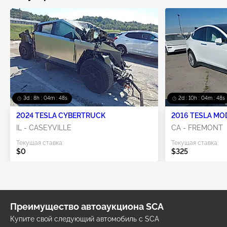
3d : 8h : 04m : 48s
2d : 10h : 04m : 48s
2024 TESLA CYBERTRUCK
2016 TESLA MO
IL - CASEYVILLE
CA - FREMONT
Текущая ставка:
Текущая ставка:
$0
$325
Преимущество автоаукциона SCA
Купите свой следующий автомобиль с SCA