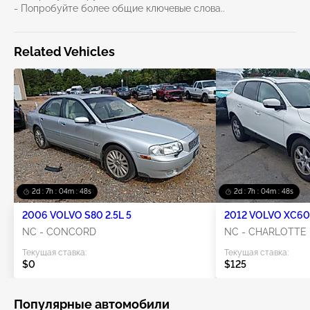
- Попробуйте более общие ключевые слова..
Related Vehicles
2d : 7h : 04m : 48s
2d : 7h : 04m : 48s
2006 VOLVO S80 2.5L 5
2012 VOLVO XC60 
NC - CONCORD
NC - CHARLOTTE
Текущая ставка:
Текущая ставка:
$0
$125
Популярные автомобили