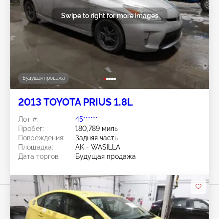
Swipe to right for more images
Будущая продажа
2013 TOYOTA PRIUS 1.8L
Лот #:
45******
Пробег:
180,789 миль
Повреждения:
Задняя часть
Площадка:
AK - WASILLA
Дата торгов:
Будущая продажа