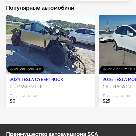
Популярные автомобили
4d : 21h : 22m : 48s
3d : 23h : 22m : 48s
2024 TESLA CYBERTRUCK
2016 TESLA MO
IL - CASEYVILLE
CA - FREMONT
Текущая ставка:
Текущая ставка:
$0
$25
Преимущество автоаукциона SCA