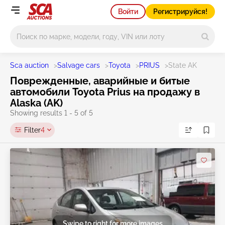
Войти
Регистрируйся!
Main search
Sca auction
>
Salvage cars
>
Toyota
>
PRIUS
>
State AK
Поврежденные, аварийные и битые
автомобили Toyota Prius на продажу в
Alaska (AK)
Showing results 1 - 5 of 5
Filter
4
Swipe to right for more images