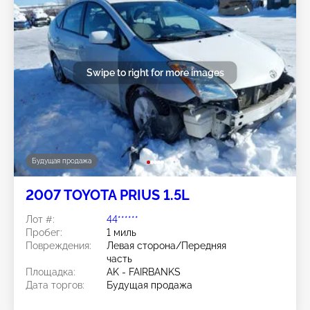
Swipe to right for more images
Будущая продажа
2007 TOYOTA PRIUS 1.5L
Лот #:
44******
Пробег:
1 миль
Повреждения:
Левая сторона/Передняя
часть
Площадка:
AK - FAIRBANKS
Дата торгов:
Будущая продажа