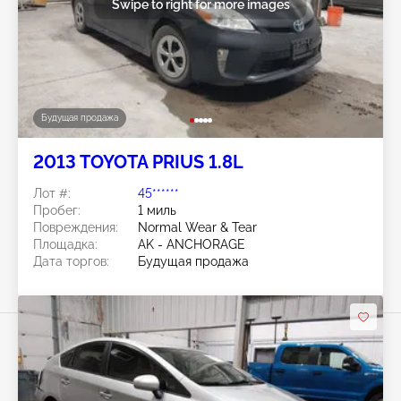
Swipe to right for more images
Будущая продажа
2013 TOYOTA PRIUS 1.8L
Лот #:
45******
Пробег:
1 миль
Повреждения:
Normal Wear & Tear
Площадка:
AK - ANCHORAGE
Дата торгов:
Будущая продажа