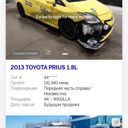
Swipe to right for more images
Будущая продажа
2013 TOYOTA PRIUS 1.8L
Лот #:
44******
Пробег:
141,340 миль
Повреждения:
Передняя часть справа/
Неизвестно
Площадка:
AK - WASILLA
Дата торгов:
Будущая продажа