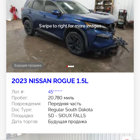
Swipe to right for more images
Будущая продажа
2023 NISSAN ROGUE 1.5L
Лот #:
45******
Пробег:
20,780 миль
Повреждения:
Передняя часть
Doc Type:
Regular South Dakota
Площадка:
SD - SIOUX FALLS
Дата торгов:
Будущая продажа