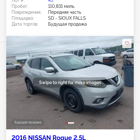
Лот #:
45******
Пробег:
110,831 миль
Повреждения:
Передняя часть
Площадка:
SD - SIOUX FALLS
Дата торгов:
Будущая продажа
Swipe to right for more images
Будущая продажа
2016 NISSAN Rogue 2.5L