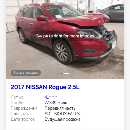
Swipe to right for more images
Будущая продажа
2017 NISSAN Rogue 2.5L
Лот #:
41******
Пробег:
77,339 миль
Повреждения:
Передняя часть
Площадка:
SD - SIOUX FALLS
Дата торгов:
Будущая продажа