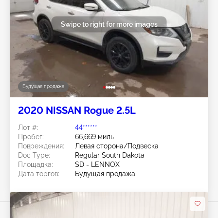
Swipe to right for more images
Будущая продажа
2020 NISSAN Rogue 2.5L
Лот #:
44******
Пробег:
66,669 миль
Повреждения:
Левая сторона/Подвеска
Doc Type:
Regular South Dakota
Площадка:
SD - LENNOX
Дата торгов:
Будущая продажа