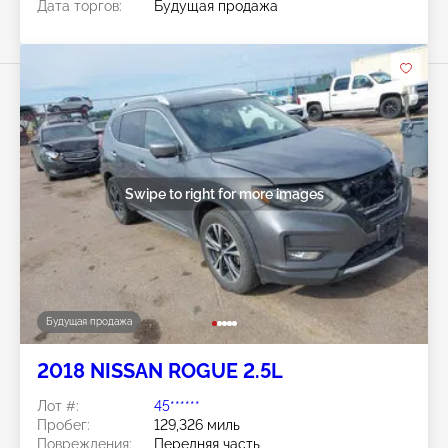
Дата торгов:
Будущая продажа
Swipe to right for more images
Будущая продажа
2018 NISSAN ROGUE 2.5L
Лот #:
45******
Пробег:
129,326 миль
Повреждения:
Передняя часть