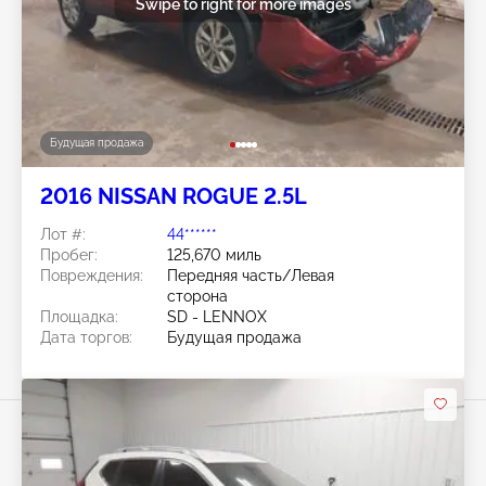
Swipe to right for more images
Будущая продажа
2016 NISSAN ROGUE 2.5L
Лот #:
44******
Пробег:
125,670 миль
Повреждения:
Передняя часть/Левая
сторона
Площадка:
SD - LENNOX
Дата торгов:
Будущая продажа