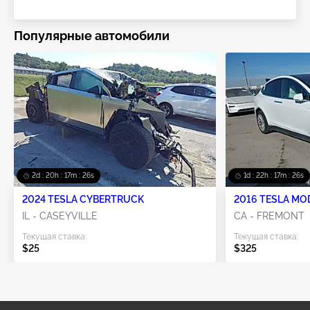
Популярные автомобили
2d : 20h : 17m : 23s
1d : 22h : 17m : 23s
2024 TESLA CYBERTRUCK
2016 TESLA MO
IL - CASEYVILLE
CA - FREMONT
Текущая ставка:
Текущая ставка:
$25
$325