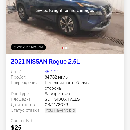
Swipe to right for more images
2d : 20h : 17m : 23s
2021 NISSAN Rogue 2.5L
Лот #:
45******
Пробег:
84,782 миль
Повреждения:
Передняя часть/Левая
сторона
Doc Type:
Salvage Iowa
Площадка:
SD - SIOUX FALLS
Дата торгов:
08/11/2026
Статус ставки:
You Haven't bid
Current Bid:
$25