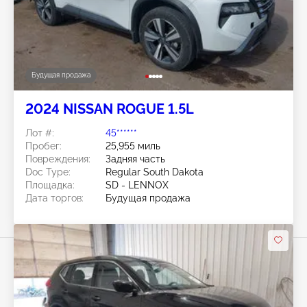
Будущая продажа
2024 NISSAN ROGUE 1.5L
Лот #:
45******
Пробег:
25,955 миль
Повреждения:
Задняя часть
Doc Type:
Regular South Dakota
Площадка:
SD - LENNOX
Дата торгов:
Будущая продажа