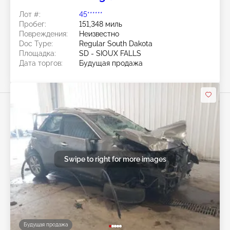
Лот #:
45******
Пробег:
151,348 миль
Повреждения:
Неизвестно
Doc Type:
Regular South Dakota
Площадка:
SD - SIOUX FALLS
Дата торгов:
Будущая продажа
Swipe to right for more images
Будущая продажа