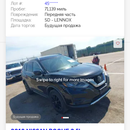
Лот #:
45******
Пробег:
71,139 миль
Повреждения:
Передняя часть
Площадка:
SD - LENNOX
Дата торгов:
Будущая продажа
Swipe to right for more images
Будущая продажа