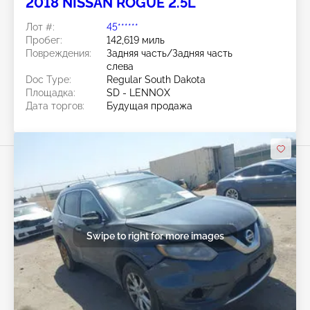
2018 NISSAN ROGUE 2.5L
Лот #:
45******
Пробег:
142,619 миль
Повреждения:
Задняя часть/Задняя часть
слева
Doc Type:
Regular South Dakota
Площадка:
SD - LENNOX
Дата торгов:
Будущая продажа
Swipe to right for more images