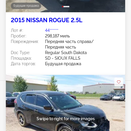
Будущая продажа
2015 NISSAN ROGUE 2.5L
Лот #:
44******
Пробег:
298,187 миль
Повреждения:
Передняя часть справа/
Передняя часть
Doc Type:
Regular South Dakota
Площадка:
SD - SIOUX FALLS
Дата торгов:
Будущая продажа
Swipe to right for more images