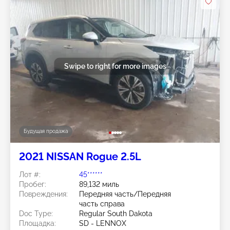
Swipe to right for more images
Будущая продажа
2021 NISSAN Rogue 2.5L
Лот #:
45******
Пробег:
89,132 миль
Повреждения:
Передняя часть/Передняя
часть справа
Doc Type:
Regular South Dakota
Площадка:
SD - LENNOX