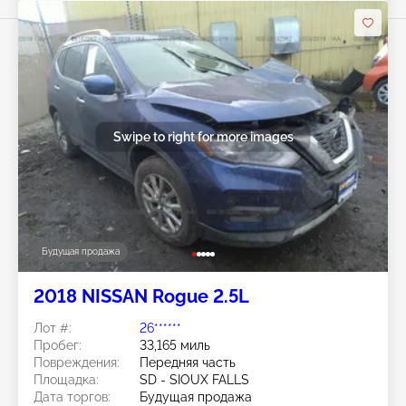
Swipe to right for more images
Будущая продажа
2018 NISSAN Rogue 2.5L
Лот #:
26******
Пробег:
33,165 миль
Повреждения:
Передняя часть
Площадка:
SD - SIOUX FALLS
Дата торгов:
Будущая продажа