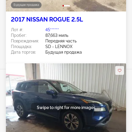
Будущая продажа
2017 NISSAN ROGUE 2.5L
Лот #:
45******
Пробег:
87,663 миль
Повреждения:
Передняя часть
Площадка:
SD - LENNOX
Дата торгов:
Будущая продажа
Swipe to right for more images