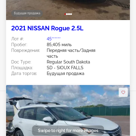
Будущая продажа
2021 NISSAN Rogue 2.5L
Лот #:
45******
Пробег:
85,405 миль
Повреждения:
Передняя часть/Задняя
часть
Doc Type:
Regular South Dakota
Площадка:
SD - SIOUX FALLS
Дата торгов:
Будущая продажа
Swipe to right for more images