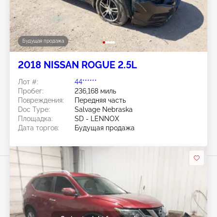
Будущая продажа
2018 NISSAN ROGUE 2.5L
Лот #:
44******
Пробег:
236,168 миль
Повреждения:
Передняя часть
Doc Type:
Salvage Nebraska
Площадка:
SD - LENNOX
Дата торгов:
Будущая продажа