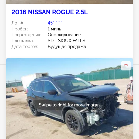
2016 NISSAN ROGUE 2.5L
Лот #:
45******
Пробег:
1 миль
Повреждения:
Опрокидывание
Площадка:
SD - SIOUX FALLS
Дата торгов:
Будущая продажа
Swipe to right for more images