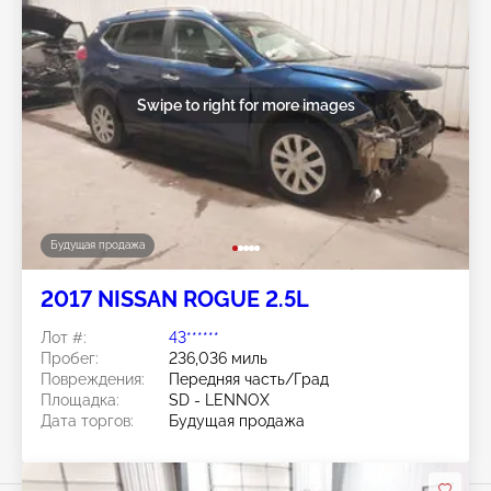
Swipe to right for more images
Будущая продажа
2017 NISSAN ROGUE 2.5L
Лот #:
43******
Пробег:
236,036 миль
Повреждения:
Передняя часть/Град
Площадка:
SD - LENNOX
Дата торгов:
Будущая продажа