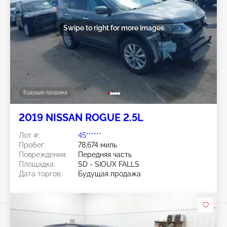
Swipe to right for more images
Будущая продажа
2019 NISSAN ROGUE 2.5L
Лот #:
45******
Пробег:
78,674 миль
Повреждения:
Передняя часть
Площадка:
SD - SIOUX FALLS
Дата торгов:
Будущая продажа