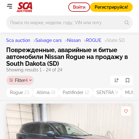
Войти
Регистрируйся!
Main search
Sca auction
>
Salvage cars
>
Nissan
>
ROGUE
>
State SD
Поврежденные, аварийные и битые
автомобили Nissan Rogue на продажу в
South Dakota (SD)
Showing results 1 - 24 of 24
Filter
4
Rogue
23
Altima
18
Pathfinder
12
SENTRA
9
MURA