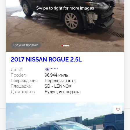
Swipe to right for more images
Будущая продажа
2017 NISSAN ROGUE 2.5L
Лот #:
45******
Пробег:
96,944 миль
Повреждения:
Передняя часть
Площадка:
SD - LENNOX
Дата торгов:
Будущая продажа