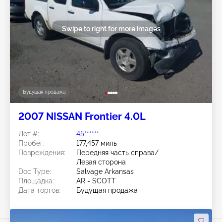
Swipe to right for more images
Будущая продажа
2007 NISSAN Frontier 4.0L
Лот #:
45******
Пробег:
177,457 миль
Повреждения:
Передняя часть справа/
Левая сторона
Doc Type:
Salvage Arkansas
Площадка:
AR - SCOTT
Дата торгов:
Будущая продажа