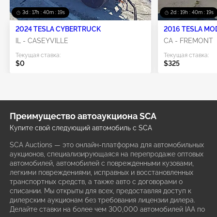
3d : 17h : 40m : 17s
2d : 19h : 40m : 17s
2024 TESLA CYBERTRUCK
2016 TESLA MO
IL - CASEYVILLE
CA - FREMONT
Текущая ставка:
Текущая ставка:
$0
$325
Преимущество автоаукциона SCA
Купите свой следующий автомобиль с SCA
SCA Auctions — это онлайн-платформа для автомобильных
аукционов, специализирующаяся на перепродаже оптовых
автомобилей, автомобилей с поврежденными кузовами,
легкими повреждениями, исправных и восстановленных
транспортных средств, а также авто с договорами о
списании. Мы открыты для всех, предоставляя доступ к
дилерским аукционам без требования лицензии дилера.
Делайте ставки на более чем 300,000 автомобилей IAA по