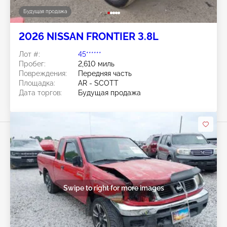
Будущая продажа
2026 NISSAN FRONTIER 3.8L
Лот #:
45******
Пробег:
2,610 миль
Повреждения:
Передняя часть
Площадка:
AR - SCOTT
Дата торгов:
Будущая продажа
Swipe to right for more images