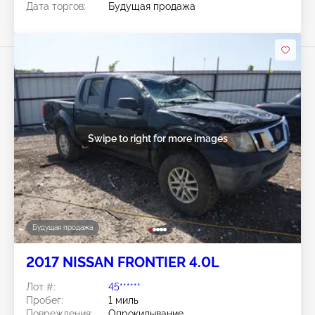
Дата торгов:
Будущая продажа
Swipe to right for more images
Будущая продажа
2017 NISSAN FRONTIER 4.0L
Лот #:
45******
Пробег:
1 миль
Повреждения:
Опрокидывание