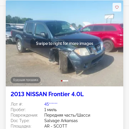
Swipe to right for more images
Будущая продажа
2013 NISSAN Frontier 4.0L
Лот #:
45******
Пробег:
1 миль
Повреждения:
Передняя часть/Шасси
Doc Type:
Salvage Arkansas
Площадка:
AR - SCOTT