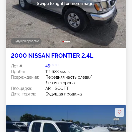
Swipe to right for more images
Будущая продажа
2000 NISSAN FRONTIER 2.4L
Лот #:
45******
Пробег:
111,628 миль
Повреждения:
Передняя часть слева/
Левая сторона
Площадка:
AR - SCOTT
Дата торгов:
Будущая продажа