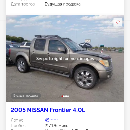
Дата торгов:
Будущая продажа
Swipe to right for more images
Будущая продажа
2005 NISSAN Frontier 4.0L
Лот #:
45******
Пробег:
217,175 миль