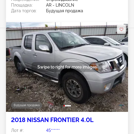
Площадка:
AR - LINCOLN
Дата торгов:
Будущая продажа
Swipe to right for more images
Будущая продажа
2018 NISSAN FRONTIER 4.0L
Лот #:
45******