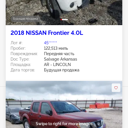
Будущая продажа
2018 NISSAN Frontier 4.0L
Лот #:
45******
Пробег:
122,513 миль
Повреждения:
Передняя часть
Doc Type:
Salvage Arkansas
Площадка:
AR - LINCOLN
Дата торгов:
Будущая продажа
Swipe to right for more images