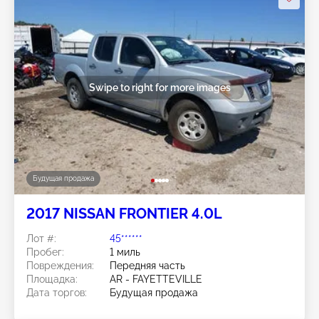
Swipe to right for more images
Будущая продажа
2017 NISSAN FRONTIER 4.0L
Лот #:
45******
Пробег:
1 миль
Повреждения:
Передняя часть
Площадка:
AR - FAYETTEVILLE
Дата торгов:
Будущая продажа