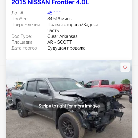
2015 NISSAN Frontier 4.0L
Лот #:
45******
Пробег:
84,516 миль
Повреждения:
Правая сторона/Задняя
часть
Doc Type:
Clear Arkansas
Площадка:
AR - SCOTT
Дата торгов:
Будущая продажа
Swipe to right for more images