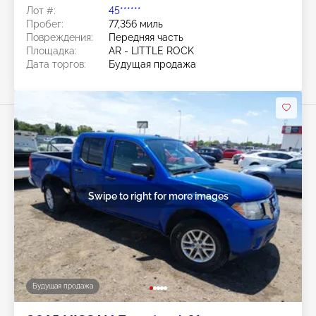
Лот #:
45******
Пробег:
77,356 миль
Повреждения:
Передняя часть
Площадка:
AR - LITTLE ROCK
Дата торгов:
Будущая продажа
Swipe to right for more images
Будущая продажа