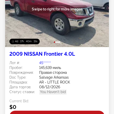
Swipe to right for more images
4d : 17h : 40m : 17s
2009 NISSAN Frontier 4.0L
Лот #:
45******
Пробег:
145,639 миль
Повреждения:
Правая сторона
Doc Type:
Salvage Arkansas
Площадка:
AR - LITTLE ROCK
Дата торгов:
08/12/2026
Статус ставки:
You Haven't bid
Current Bid:
$0