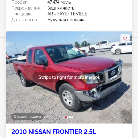
Пробег:
47,474 миль
Повреждения:
Задняя часть
Площадка:
AR - FAYETTEVILLE
Дата торгов:
Будущая продажа
Swipe to right for more images
Будущая продажа
2010 NISSAN FRONTIER 2.5L