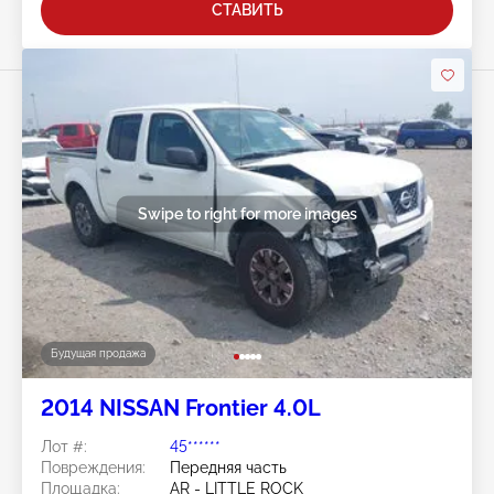
СТАВИТЬ
Swipe to right for more images
Будущая продажа
2014 NISSAN Frontier 4.0L
Лот #:
45******
Повреждения:
Передняя часть
Площадка:
AR - LITTLE ROCK