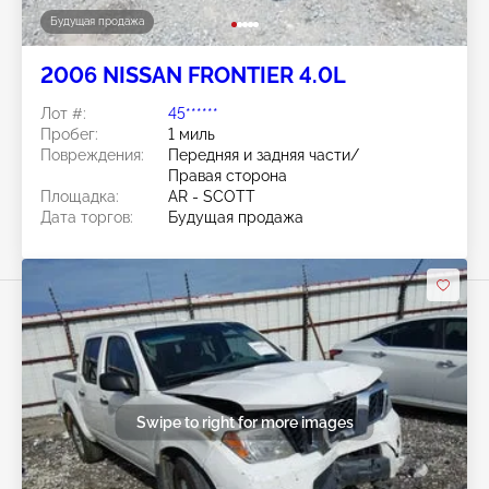
Будущая продажа
2006 NISSAN FRONTIER 4.0L
Лот #:
45******
Пробег:
1 миль
Повреждения:
Передняя и задняя части/
Правая сторона
Площадка:
AR - SCOTT
Дата торгов:
Будущая продажа
Swipe to right for more images