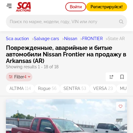
Войти
Регистрируйся!
Main search
Sca auction
>
Salvage cars
>
Nissan
>
FRONTIER
>
State AR
Поврежденные, аварийные и битые
автомобили Nissan Frontier на продажу в
Arkansas (AR)
Showing results 1 - 18 of 18
Filter
4
ALTIMA
114
Rogue
56
SENTRA
53
VERSA
23
MUR