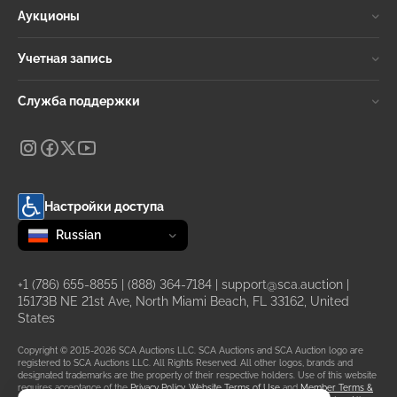
Аукционы
Учетная запись
Служба поддержки
Настройки доступа
Change language
selected
Russian
+1 (786) 655-8855
|
(888) 364-7184
|
support@sca.auction
|
15173B NE 21st Ave, North Miami Beach, FL 33162, United
States
Copyright © 2015-2026 SCA Auctions LLC. SCA Auctions and SCA Auction logo are
registered to SCA Auctions LLC. All Rights Reserved. All other logos, brands and
designated trademarks are the property of their respective holders. Use of this website
requires acceptance of the
Privacy Policy
,
Website Terms of Use
and
Member Terms &