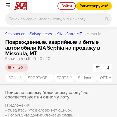
Войти
Регистрируйся!
Main search
Sca auction
>
Salvage cars
>
KIA
>
State MT
>
Missoula
Поврежденные, аварийные и битые
автомобили KIA Sephia на продажу в
Missoula, MT
Showing results 0 - 0 of 0
Filter
2
SOUL
5
SPORTAGE
4
FORTE
2
Sedona
1
OPTIMA
1
Поиск по вашему "ключевому слову" не
соответствует ни одному лоту
Предложения:
- Убедитесь, что в словах нет ошибок .
- Попробуйте другие ключевые слова..