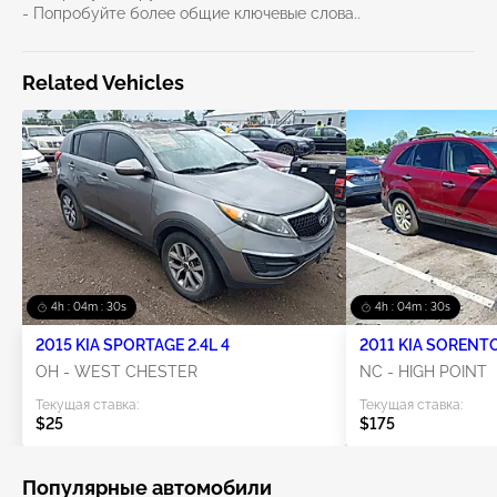
- Попробуйте более общие ключевые слова..
Related Vehicles
4h : 04m : 30s
4h : 04m : 30s
2015 KIA SPORTAGE 2.4L 4
2011 KIA SORENTO
OH - WEST CHESTER
NC - HIGH POINT
Текущая ставка:
Текущая ставка:
$25
$175
Популярные автомобили