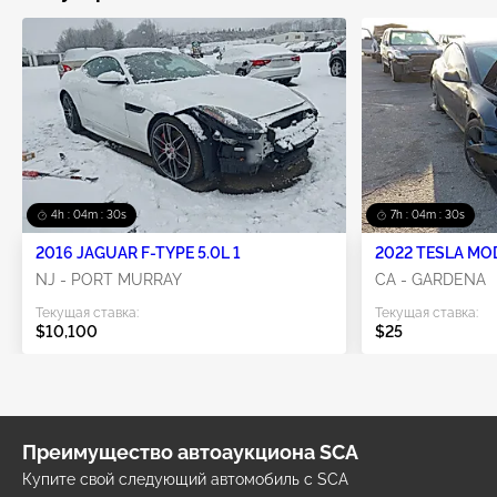
4h : 04m : 30s
7h : 04m : 30s
2016 JAGUAR F-TYPE 5.0L 1
2022 TESLA MO
NJ - PORT MURRAY
CA - GARDENA
Текущая ставка:
Текущая ставка:
$10,100
$25
Преимущество автоаукциона SCA
Купите свой следующий автомобиль с SCA