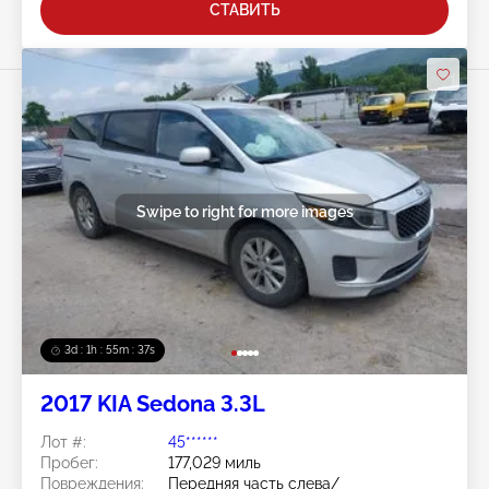
СТАВИТЬ
Swipe to right for more images
3d : 1h : 55m : 36s
2017 KIA Sedona 3.3L
Лот #:
45******
Пробег:
177,029 миль
Повреждения:
Передняя часть слева/