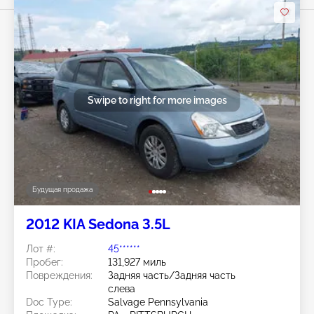
Swipe to right for more images
Будущая продажа
2012 KIA Sedona 3.5L
Лот #:
45******
Пробег:
131,927 миль
Повреждения:
Задняя часть/Задняя часть
слева
Doc Type:
Salvage Pennsylvania