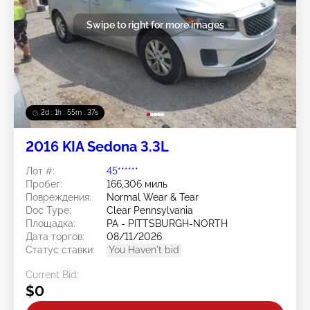
Swipe to right for more images
2d : 1h : 55m : 36s
2016 KIA Sedona 3.3L
Лот #:
45******
Пробег:
166,306 миль
Повреждения:
Normal Wear & Tear
Doc Type:
Clear Pennsylvania
Площадка:
PA - PITTSBURGH-NORTH
Дата торгов:
08/11/2026
Статус ставки:
You Haven't bid
Current Bid:
$0