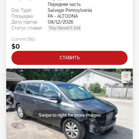
Передняя часть
Doc Type:
Salvage Pennsylvania
Площадка:
PA - ALTOONA
Дата торгов:
08/12/2026
Статус ставки:
You Haven't bid
Current Bid:
$0
СТАВИТЬ
Swipe to right for more images