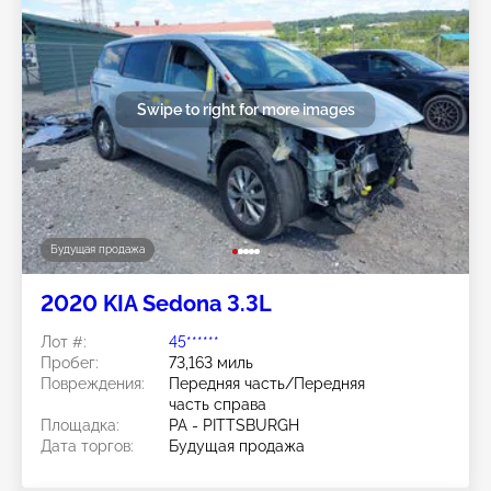
Swipe to right for more images
Будущая продажа
2020 KIA Sedona 3.3L
Лот #:
45******
Пробег:
73,163 миль
Повреждения:
Передняя часть/Передняя
часть справа
Площадка:
PA - PITTSBURGH
Дата торгов:
Будущая продажа