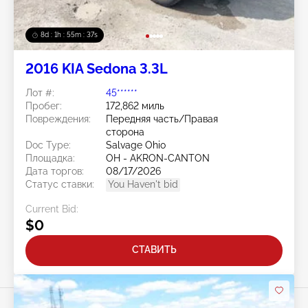
8d : 1h : 55m : 36s
2016 KIA Sedona 3.3L
Лот #:
45******
Пробег:
172,862 миль
Повреждения:
Передняя часть/Правая
сторона
Doc Type:
Salvage Ohio
Площадка:
OH - AKRON-CANTON
Дата торгов:
08/17/2026
Статус ставки:
You Haven't bid
Current Bid:
$0
СТАВИТЬ