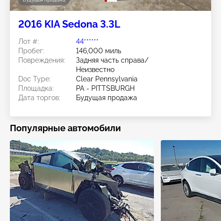
2016 KIA Sedona 3.3L
Лот #:
44******
Пробег:
146,000 миль
Повреждения:
Задняя часть справа/
Неизвестно
Doc Type:
Clear Pennsylvania
Площадка:
PA - PITTSBURGH
Дата торгов:
Будущая продажа
Популярные автомобили