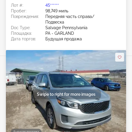
Лот #:
45******
Пробег:
98,749 миль
Повреждения:
Передняя часть справа/
Подвеска
Doc Type:
Salvage Pennsylvania
Площадка:
PA - GARLAND
Дата торгов:
Будущая продажа
Swipe to right for more images
Будущая продажа