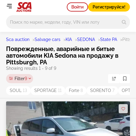
Войти
Регистрируйся!
Main search
Sca auction
>
Salvage cars
>
KIA
>
SEDONA
>
State PA
>
Pittsb
Поврежденные, аварийные и битые
автомобили KIA Sedona на продажу в
Pittsburgh, PA
Showing results 1 - 9 of 9
Filter
9
SOUL
13
SPORTAGE
11
Forte
8
SORENTO
7
OPTI