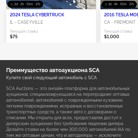
2d : 2h : 55m : 36s
1d : 4h : 55m : 36s
2024 TESLA CYBERTRUCK
2016 TESLA MO
IL - CASEYVILLE
CA - FREMONT
Текущая ставка:
Текущая ставка:
$75
$1,000
Преимущество автоаукциона SCA
Купите свой следующий автомобиль с SCA
SCA Auctions — это онлайн-платформа для автомобильных
аукционов, специализирующаяся на перепродаже оптовых
автомобилей, автомобилей с поврежденными кузовами,
легкими повреждениями, исправных и восстановленных
транспортных средств, а также авто с договорами о
списании. Мы открыты для всех, предоставляя доступ к
дилерским аукционам без требования лицензии дилера.
Делайте ставки на более чем 300,000 автомобилей IAA по
тем же оптовым ценам, что и автодилеры — исключите