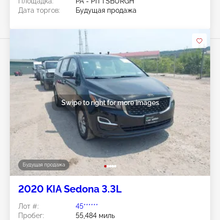
Площадка:
PA - PITTSBURGH
Дата торгов:
Будущая продажа
Swipe to right for more images
Будущая продажа
2020 KIA Sedona 3.3L
Лот #:
45******
Пробег:
55,484 миль