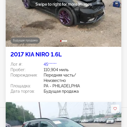
Swipe to right for more images
Будущая продажа
2017 KIA NIRO 1.6L
Лот #:
45******
Пробег:
110,904 миль
Повреждения:
Передняя часть/
Неизвестно
Площадка:
PA - PHILADELPHIA
Дата торгов:
Будущая продажа