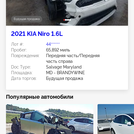
Будущая продажа
2021 KIA Niro 1.6L
Лот #:
44******
Пробег:
65,892 миль
Повреждения:
Передняя часть/Передняя
часть справа
Doc Type:
Salvage Maryland
Площадка:
MD - BRANDYWINE
Дата торгов:
Будущая продажа
Популярные автомобили