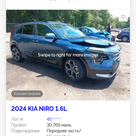
Swipe to right for more images
Будущая продажа
2024 KIA NIRO 1.6L
Лот #:
45******
Пробег:
30,769 миль
Повреждения:
Передняя часть/