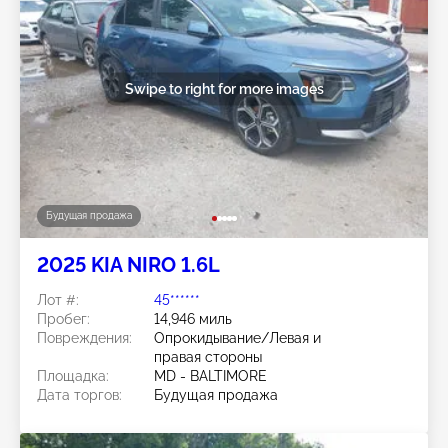
Swipe to right for more images
Будущая продажа
2025 KIA NIRO 1.6L
Лот #:
45******
Пробег:
14,946 миль
Повреждения:
Опрокидывание/Левая и
правая стороны
Площадка:
MD - BALTIMORE
Дата торгов:
Будущая продажа