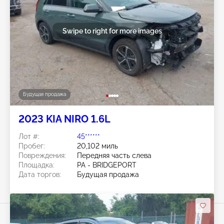
Swipe to right for more images
Будущая продажа
2023 KIA NIRO 1.6L
Лот #:
45******
Пробег:
20,102 миль
Повреждения:
Передняя часть слева
Площадка:
PA - BRIDGEPORT
Дата торгов:
Будущая продажа