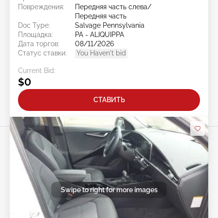
Повреждения:
Передняя часть слева/
Передняя часть
Doc Type:
Salvage Pennsylvania
Площадка:
PA - ALIQUIPPA
Дата торгов:
08/11/2026
Статус ставки:
You Haven't bid
Current Bid:
$0
СТАВИТЬ
Swipe to right for more images