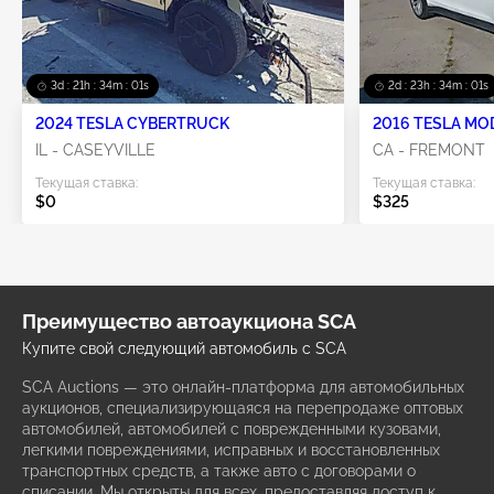
3d : 21h : 33m : 59s
2d : 23h : 33m : 59s
2024 TESLA CYBERTRUCK
2016 TESLA MO
IL - CASEYVILLE
CA - FREMONT
Текущая ставка:
Текущая ставка:
$0
$325
Преимущество автоаукциона SCA
Купите свой следующий автомобиль с SCA
SCA Auctions — это онлайн-платформа для автомобильных
аукционов, специализирующаяся на перепродаже оптовых
автомобилей, автомобилей с поврежденными кузовами,
легкими повреждениями, исправных и восстановленных
транспортных средств, а также авто с договорами о
списании. Мы открыты для всех, предоставляя доступ к