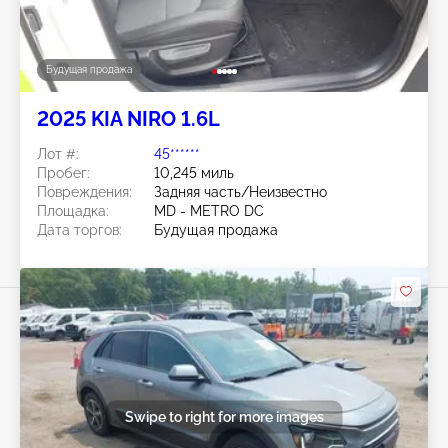
Будущая продажа
2025 KIA NIRO 1.6L
Лот #:
45******
Пробег:
10,245 миль
Повреждения:
Задняя часть/Неизвестно
Площадка:
MD - METRO DC
Дата торгов:
Будущая продажа
Swipe to right for more images