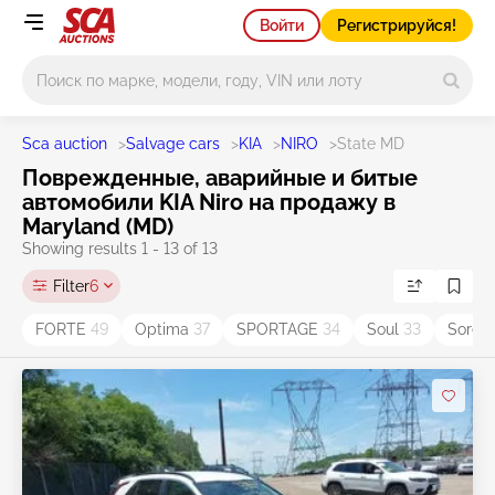
Войти
Регистрируйся!
Main search
Sca auction
>
Salvage cars
>
KIA
>
NIRO
>
State MD
Поврежденные, аварийные и битые
автомобили KIA Niro на продажу в
Maryland (MD)
Showing results 1 - 13 of 13
Filter
6
FORTE
49
Optima
37
SPORTAGE
34
Soul
33
Soren