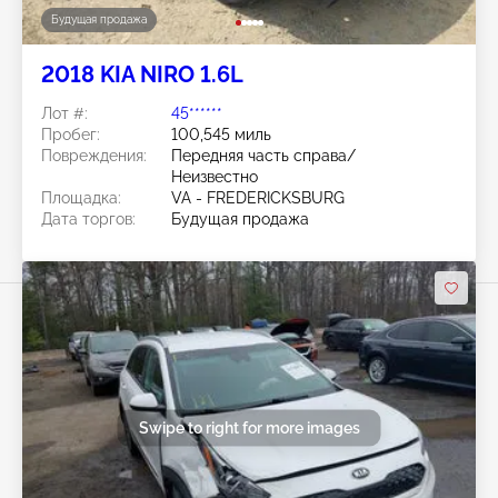
Будущая продажа
2018 KIA NIRO 1.6L
Лот #:
45******
Пробег:
100,545 миль
Повреждения:
Передняя часть справа/
Неизвестно
Площадка:
VA - FREDERICKSBURG
Дата торгов:
Будущая продажа
Swipe to right for more images