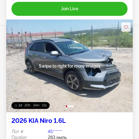
Join Live
Swipe to right for more images
3d : 20h : 33m : 59s
2026 KIA Niro 1.6L
Лот #:
45******
Пробег:
283 миль