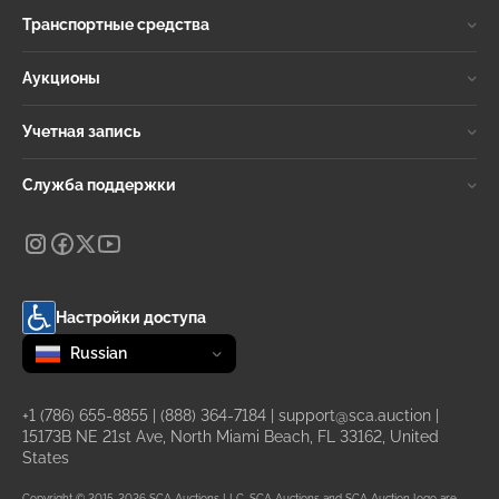
Транспортные средства
Аукционы
Учетная запись
Служба поддержки
Настройки доступа
Change language
selected
Russian
+1 (786) 655-8855
|
(888) 364-7184
|
support@sca.auction
|
15173B NE 21st Ave, North Miami Beach, FL 33162, United
States
Copyright © 2015-2026 SCA Auctions LLC. SCA Auctions and SCA Auction logo are