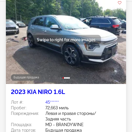
Swipe to right for more images
Будущая продажа
2023 KIA NIRO 1.6L
Лот #:
45******
Пробег:
72,663 миль
Повреждения:
Левая и правая стороны/
Задняя часть
Площадка:
MD - BRANDYWINE
Дата торгов:
Будущая продажа