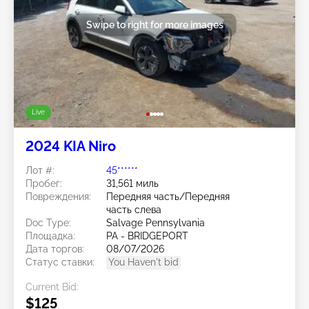
Swipe to right for more images
Live
2024 KIA Niro
Лот #:
45******
Пробег:
31,561 миль
Повреждения:
Передняя часть/Передняя
часть слева
Doc Type:
Salvage Pennsylvania
Площадка:
PA - BRIDGEPORT
Дата торгов:
08/07/2026
Статус ставки:
You Haven't bid
Current Bid:
$125