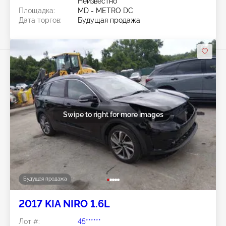
Неизвестно
Площадка:
MD - METRO DC
Дата торгов:
Будущая продажа
Swipe to right for more images
Будущая продажа
2017 KIA NIRO 1.6L
Лот #:
45******