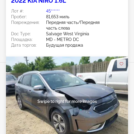
2022 KIA NIRO 1.6L
Лот #:
45******
Пробег:
81,653 миль
Повреждения:
Передняя часть/Передняя
часть слева
Doc Type:
Salvage West Virginia
Площадка:
MD - METRO DC
Дата торгов:
Будущая продажа
Swipe to right for more images