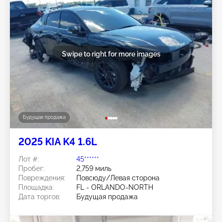
Swipe to right for more images
Будущая продажа
2025 KIA K4 1.6L
Лот #:
45******
Пробег:
2,759 миль
Повреждения:
Повсюду/Левая сторона
Площадка:
FL - ORLANDO-NORTH
Дата торгов:
Будущая продажа