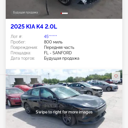
Будущая продажа
2025 KIA K4 2.0L
Лот #:
45******
Пробег:
800 миль
Повреждения:
Передняя часть
Площадка:
FL - SANFORD
Дата торгов:
Будущая продажа
Swipe to right for more images