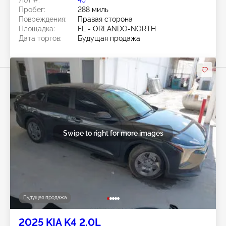
Лот #:
45******
Пробег:
288 миль
Повреждения:
Правая сторона
Площадка:
FL - ORLANDO-NORTH
Дата торгов:
Будущая продажа
Swipe to right for more images
Будущая продажа
2025 KIA K4 2.0L