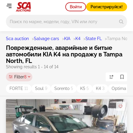
Войти
Регистрируйся!
Main search
Sca auction
>
Salvage cars
>
KIA
>
K4
>
State FL
>
Tampa North
Поврежденные, аварийные и битые
автомобили KIA K4 на продажу в Tampa
North, FL
Showing results 1 - 14 of 14
Filter
8
FORTE
11
Soul
9
Sorento
5
K5
5
K4
3
Optima
3