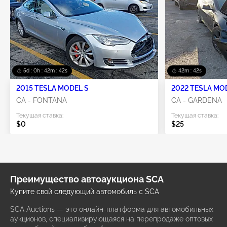
5d : 0h : 42m : 41s
42m : 41s
2015 TESLA MODEL S
2022 TESLA MO
CA - FONTANA
CA - GARDENA
Текущая ставка:
Текущая ставка:
$0
$25
Преимущество автоаукциона SCA
Купите свой следующий автомобиль с SCA
SCA Auctions — это онлайн-платформа для автомобильных
аукционов, специализирующаяся на перепродаже оптовых