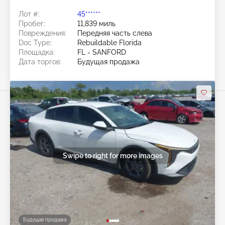
Лот #:
45******
Пробег:
11,839 миль
Повреждения:
Передняя часть слева
Doc Type:
Rebuildable Florida
Площадка:
FL - SANFORD
Дата торгов:
Будущая продажа
Swipe to right for more images
Будущая продажа