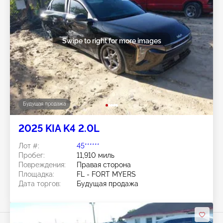
Swipe to right for more images
Будущая продажа
2025 KIA K4 2.0L
Лот #:
45******
Пробег:
11,910 миль
Повреждения:
Правая сторона
Площадка:
FL - FORT MYERS
Дата торгов:
Будущая продажа