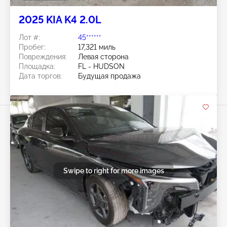
2025 KIA K4 2.0L
Лот #:
45******
Пробег:
17,321 миль
Повреждения:
Левая сторона
Площадка:
FL - HUDSON
Дата торгов:
Будущая продажа
Swipe to right for more images