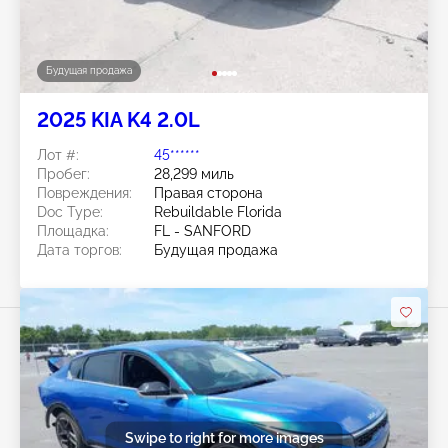
Будущая продажа
2025 KIA K4 2.0L
Лот #:
45******
Пробег:
28,299 миль
Повреждения:
Правая сторона
Doc Type:
Rebuildable Florida
Площадка:
FL - SANFORD
Дата торгов:
Будущая продажа
Swipe to right for more images