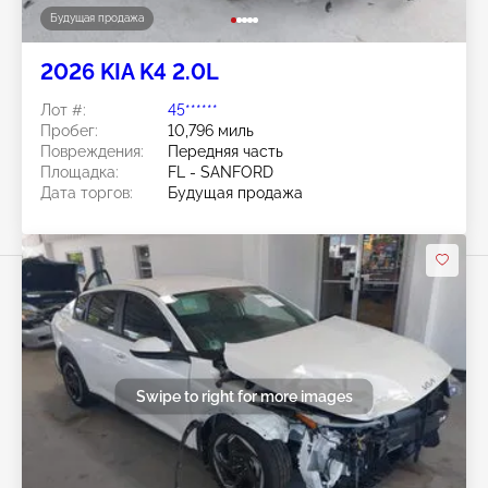
Будущая продажа
2026 KIA K4 2.0L
Лот #:
45******
Пробег:
10,796 миль
Повреждения:
Передняя часть
Площадка:
FL - SANFORD
Дата торгов:
Будущая продажа
Swipe to right for more images