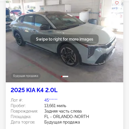
Swipe to right for more images
Будущая продажа
2025 KIA K4 2.0L
Лот #:
45******
Пробег:
13,661 миль
Повреждения:
Задняя часть слева
Площадка:
FL - ORLANDO-NORTH
Дата торгов:
Будущая продажа