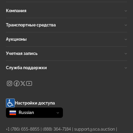
Компания
Транспортные средства
Аукционы
Учетная запись
Служба поддержки
Настройки доступа
Change language
selected
Russian
+1 (786) 655-8855
|
(888) 364-7184
|
support@sca.auction
|