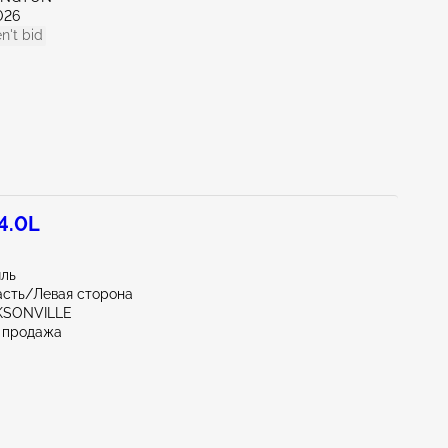
026
n't bid
4.0L
иль
асть/Левая сторона
CKSONVILLE
 продажа