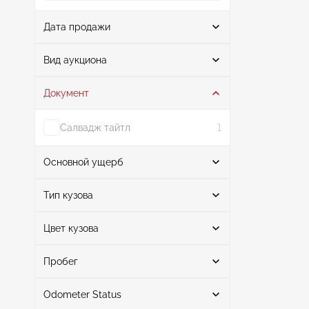
Дата продажи
От
До
Вид аукциона
Документ
Аукцион
3
Салвадж тайтл
1
Основной ущерб
Поиск
Тип кузова
Цвет кузова
Кабриолет
3
Задняя часть
2
Поиск
Передняя часть слева
1
Пробег
Odometer Status
красный
1