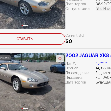
Дата торгов:
08/12/2
Статус ставки:
You Have
Current Bid:
СТАВИТЬ
$0
2002 JAGUAR XK8 
продажа
Лот #:
45******
Пробег:
14,366 м
Повреждения:
Задняя ч
Площадка:
FL - JA
Дата торгов:
Будущая