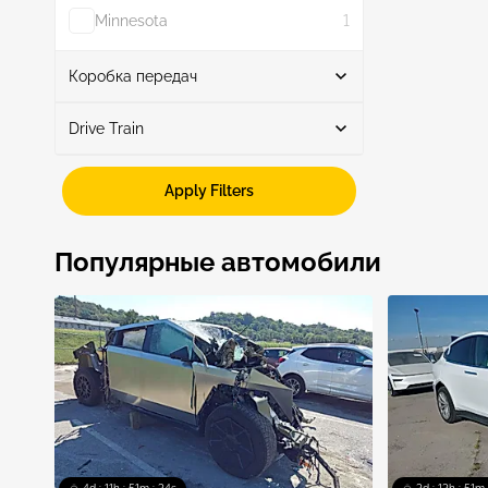
Minnesota
1
Show More
Коробка передач
Drive Train
Автоматическая
3
Rwd
3
Apply Filters
Популярные автомобили