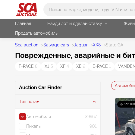
Main search
Главная
Найди лот и сделай ставку
Живы
Продать автомобиль
Sca auction
>
Salvage cars
>
Jaguar
>
XK8
>
State GA
Поврежденные, аварийные и биты
F-PACE
8
XJ
5
XF
4
XE
2
E-PACE
1
VANDE
Автомоби
Auction Car Finder
Тип лота
5d : 10h
Автомобили
39967
Пикапы
901