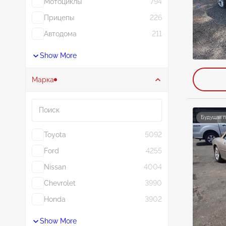
Мотоциклы
794
Прицепы
226
Автодома
211
Show More
Марка
Поиск
Будущая 
Toyota
5092
Ford
4255
Nissan
4004
Chevrolet
3990
Honda
3902
Show More