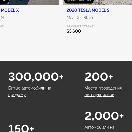
: 33s
10h : 51m : 33s
 MODEL X
2020 TESLA MODEL S
ONT
MA - SHIRLEY
ка:
Текущая ставка:
$5,600
300,000+
200+
Битые автомобили на
Места проведения
продажу
автоаукционов
2,000+
150+
Автомобили на