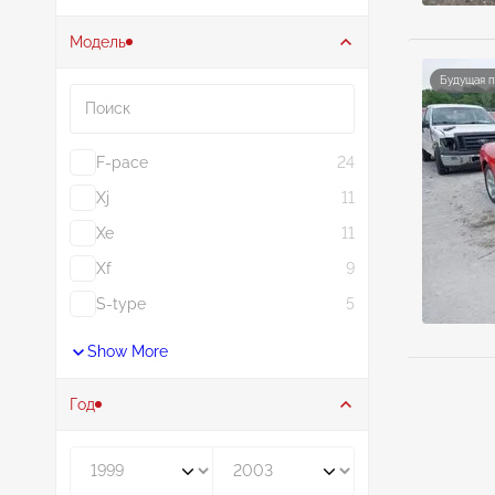
Модель
Поиск
Будущая 
F-pace
24
Xj
11
Xe
11
Xf
9
S-type
5
Show More
Год
Год от
Год до