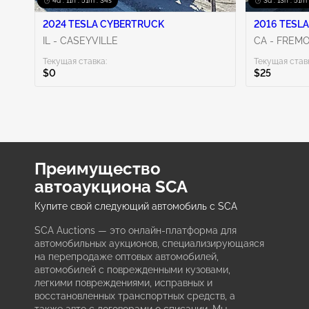
4d : 11h : 51m : 33s
3d : 13h : 51m 
2024 TESLA CYBERTRUCK
2016 TESLA
IL - CASEYVILLE
CA - FREM
Текущая ставка:
Текущая став
$0
$25
Преимущество
автоаукциона SCA
Купите свой следующий автомобиль с SCA
SCA Auctions — это онлайн-платформа для
автомобильных аукционов, специализирующаяся
на перепродаже оптовых автомобилей,
автомобилей с поврежденными кузовами,
легкими повреждениями, исправных и
восстановленных транспортных средств, а