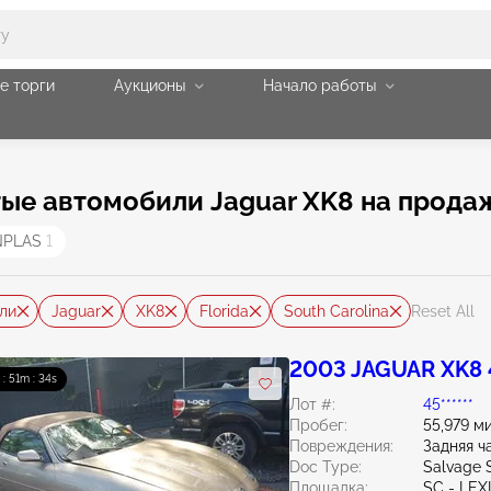
е торги
Аукционы
Начало работы
е автомобили Jaguar XK8 на продажу
NPLAS
1
ли
Jaguar
XK8
Florida
South Carolina
Reset All
2003 JAGUAR XK8 
 : 51m : 33s
Лот #:
45******
Пробег:
55,979 м
Повреждения:
Задняя ч
Doc Type:
Salvage 
Площадка:
SC - LE