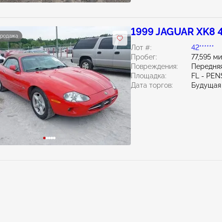
1999 JAGUAR XK8 
продажа
Лот #:
42******
Пробег:
77,595 м
Повреждения:
Передняя
Площадка:
FL - PE
Дата торгов:
Будущая