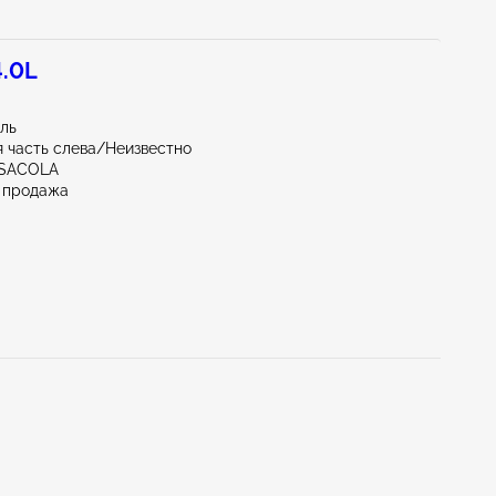
4.0L
иль
 часть слева/Неизвестно
NSACOLA
 продажа