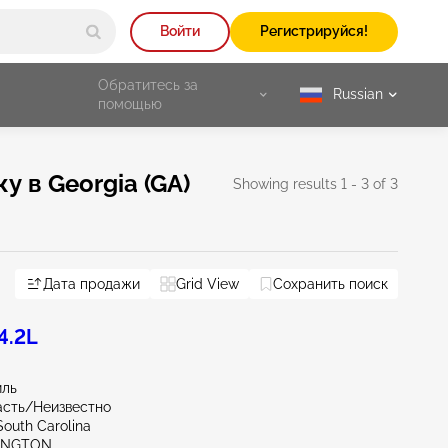
Войти
Регистрируйся!
Обратитесь за
Russian
selected
помощью
 в Georgia (GA)
Showing results 1 - 3 of 3
Дата продажи
Grid View
Сохранить поиск
4.2L
иль
асть/Неизвестно
South Carolina
XINGTON