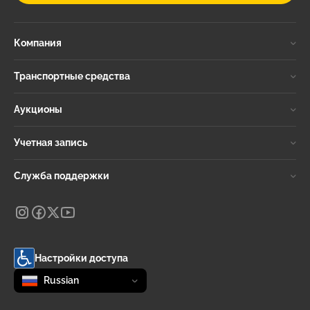
Компания
Транспортные средства
Аукционы
Учетная запись
Служба поддержки
Настройки доступа
Change language
selected
Russian