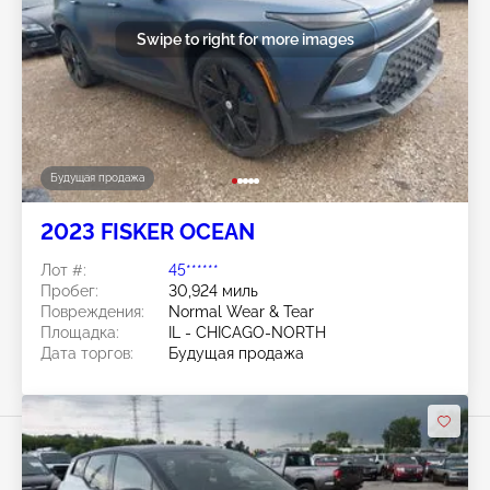
Swipe to right for more images
Будущая продажа
2023 FISKER OCEAN
Лот #:
45******
Пробег:
30,924 миль
Повреждения:
Normal Wear & Tear
Площадка:
IL - CHICAGO-NORTH
Дата торгов:
Будущая продажа