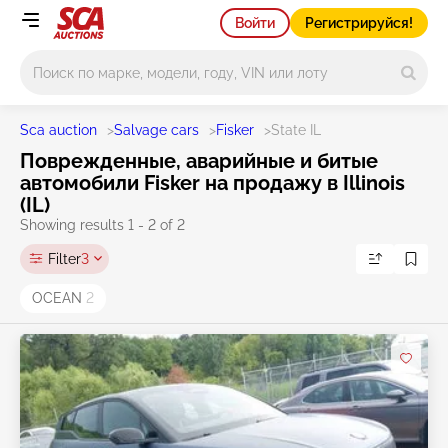
Войти
Регистрируйся!
Main search
Sca auction
>
Salvage cars
>
Fisker
>
State IL
Поврежденные, аварийные и битые
автомобили Fisker на продажу в Illinois
(IL)
Showing results 1 - 2 of 2
Filter
3
OCEAN
2