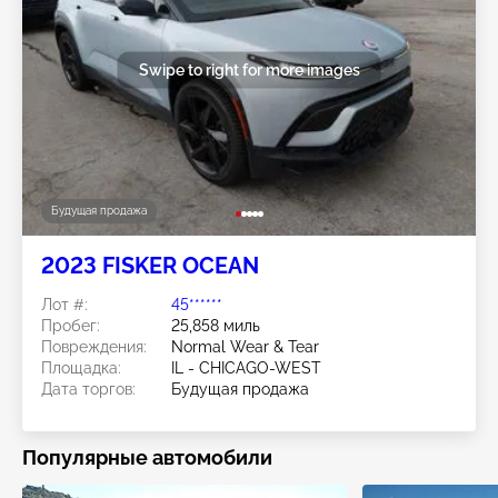
Swipe to right for more images
Будущая продажа
2023 FISKER OCEAN
Лот #:
45******
Пробег:
25,858 миль
Повреждения:
Normal Wear & Tear
Площадка:
IL - CHICAGO-WEST
Дата торгов:
Будущая продажа
Популярные автомобили