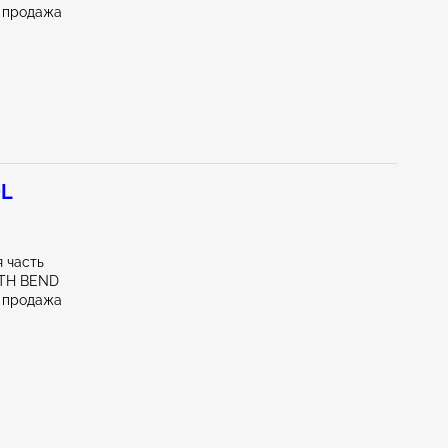
 продажа
0L
 часть
UTH BEND
 продажа