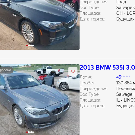
Повреждения:
Град
Doc Type:
Salvage 
Площадка:
OH - LO
Дата торгов:
Будущая
2013 BMW 535I 3.
продажа
Лот #:
45******
Пробег:
130,864 
Повреждения:
Передняя
Doc Type:
Salvage Il
Площадка:
IL - LIN
Дата торгов:
Будущая