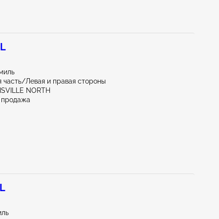
0L
миль
 часть/Левая и правая стороны
UISVILLE NORTH
 продажа
0L
иль