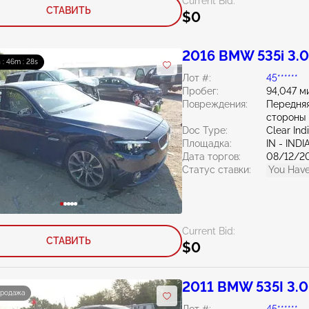
Current Bid:
СТАВИТЬ
$0
2016 BMW 535i 3.
 : 46m : 26s
Лот #:
45******
Пробег:
94,047 м
Повреждения:
Передняя
стороны
Doc Type:
Clear Ind
Площадка:
IN - IND
Дата торгов:
08/12/2
Статус ставки:
You Have
Current Bid:
СТАВИТЬ
$0
2011 BMW 535I 3.
продажа