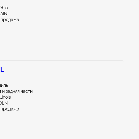
Ohio
RAIN
 продажа
0L
миль
 и задняя части
linois
COLN
 продажа