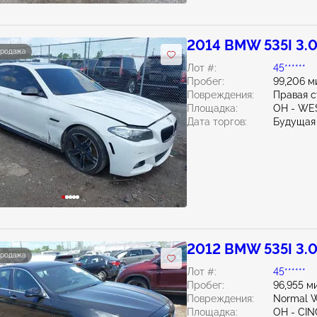
2014 BMW 535I 3.
продажа
Лот #:
45******
Пробег:
99,206 м
Повреждения:
Правая с
Площадка:
OH - WE
Дата торгов:
Будущая
2012 BMW 535I 3.
продажа
Лот #:
45******
Пробег:
96,955 м
Повреждения:
Normal W
Площадка:
OH - CIN