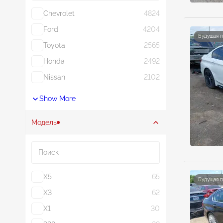
Chevrolet
4824
Ford
4204
Будущая 
Toyota
2565
Honda
2492
Nissan
2102
Show More
Модель
Поиск
X5
65
Будущая 
X3
62
X1
30