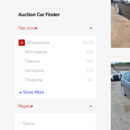
Auction Car Finder
Тип лота
Автомобили
31235
Мотоциклы
696
Пикапы
562
Будущая 
Автодома
235
Прицепы
141
Show More
Марка
Поиск