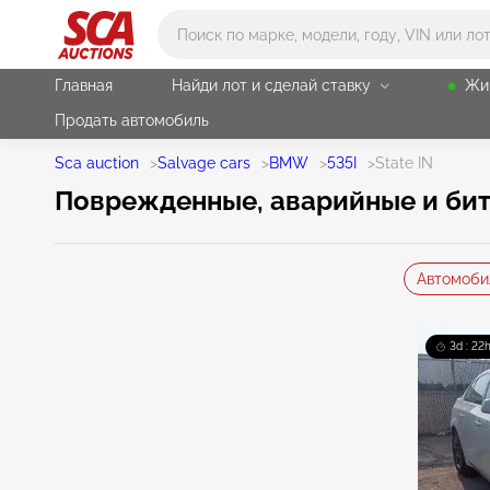
Main search
Главная
Найди лот и сделай ставку
Жи
Продать автомобиль
Sca auction
>
Salvage cars
>
BMW
>
535I
>
State IN
Поврежденные, аварийные и биты
Автомоби
3d : 22h