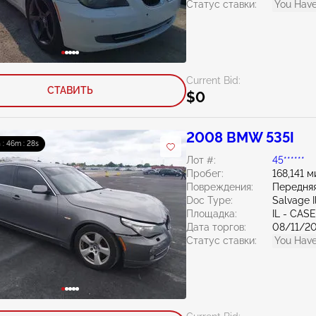
Статус ставки:
You Have
Current Bid:
СТАВИТЬ
$0
2008 BMW 535I
 : 46m : 26s
Лот #:
45******
Пробег:
168,141 м
Повреждения:
Передняя
Doc Type:
Salvage Il
Площадка:
IL - CAS
Дата торгов:
08/11/2
Статус ставки:
You Have