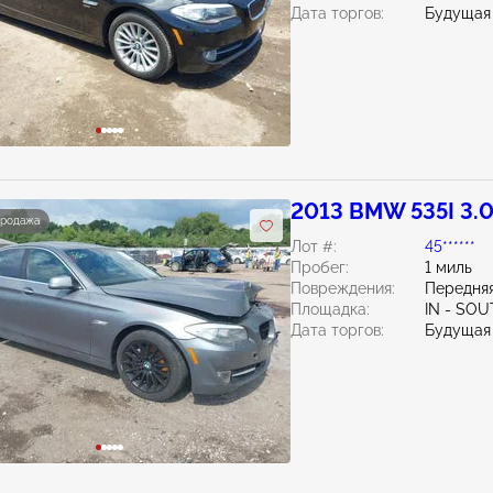
Дата торгов:
Будущая
2013 BMW 535I 3.
продажа
Лот #:
45******
Пробег:
1 миль
Повреждения:
Передняя
Площадка:
IN - SO
Дата торгов:
Будущая