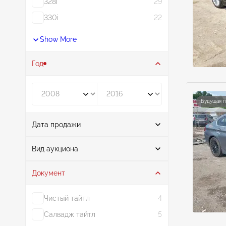
328i
29
330i
22
Show More
Год
Год от
Год до
Будущая 
Дата продажи
От
До
Вид аукциона
Документ
Аукцион
17
Чистый тайтл
4
Салвадж тайтл
5