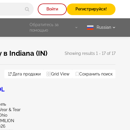
Войти
Регистрируйся!
Обратитесь за
Russian
selected
помощью
 Indiana (IN)
Showing results 1 - 17 of 17
Дата продажи
Grid View
Сохранить поиск
Reset All
0L
миль
ear & Tear
Ohio
RMILION
026