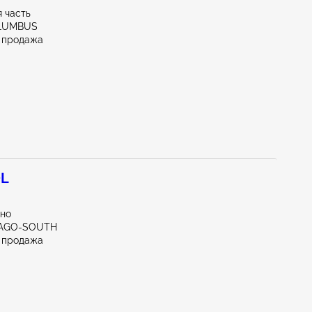
 часть
OLUMBUS
 продажа
0L
тно
ICAGO-SOUTH
 продажа