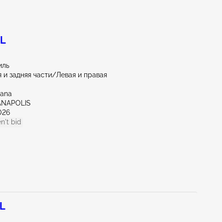
0L
иль
 и задняя части/Левая и правая
iana
IANAPOLIS
026
n't bid
0L