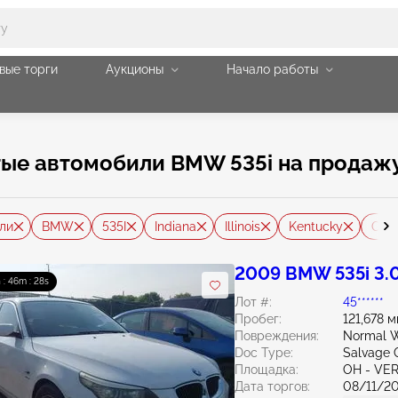
вые торги
Аукционы
Начало работы
е автомобили BMW 535i на продажу в
ли
BMW
535I
Indiana
Illinois
Kentucky
Ohio
2009 BMW 535i 3.
 : 46m : 26s
Лот #:
45******
Пробег:
121,678 
Повреждения:
Normal W
Doc Type:
Salvage 
Площадка:
OH - VE
Дата торгов:
08/11/2