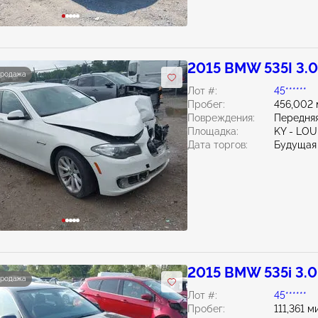
2015 BMW 535I 3.
продажа
Лот #:
45******
Пробег:
456,002 
Повреждения:
Передняя
Площадка:
KY - LO
Дата торгов:
Будущая
2015 BMW 535i 3.
продажа
Лот #:
45******
Пробег:
111,361 м