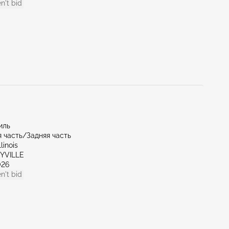
n't bid
иль
 часть/Задняя часть
linois
EYVILLE
026
n't bid