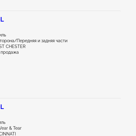
0L
иль
торона/Передняя и задняя части
ST CHESTER
 продажа
0L
иль
ear & Tear
CINNATI