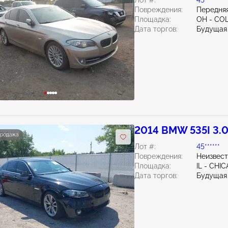
Лот #:
45******
Повреждения:
Передняя
Площадка:
OH - C
Дата торгов:
Будущая
2014 BMW 535I 3.
продажа
Лот #:
45******
Повреждения:
Неизвес
Площадка:
IL - CH
Дата торгов:
Будущая