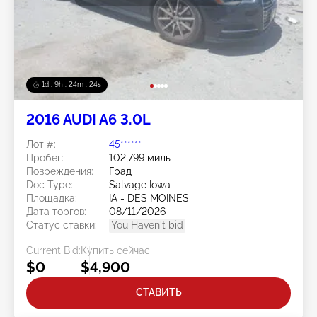
1d : 9h : 24m : 22s
2016 AUDI A6 3.0L
Лот #:
45******
Пробег:
102,799 миль
Повреждения:
Град
Doc Type:
Salvage Iowa
Площадка:
IA - DES MOINES
Дата торгов:
08/11/2026
Статус ставки:
You Haven't bid
Current Bid:
Купить сейчас
$0
$4,900
СТАВИТЬ