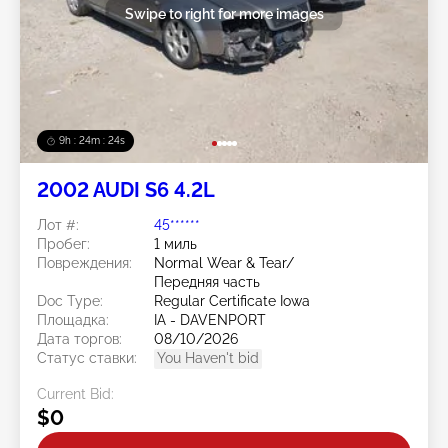
Swipe to right for more images
9h : 24m : 22s
2002 AUDI S6 4.2L
Лот #:
45******
Пробег:
1 миль
Повреждения:
Normal Wear & Tear/
Передняя часть
Doc Type:
Regular Certificate Iowa
Площадка:
IA - DAVENPORT
Дата торгов:
08/10/2026
Статус ставки:
You Haven't bid
Current Bid:
$0