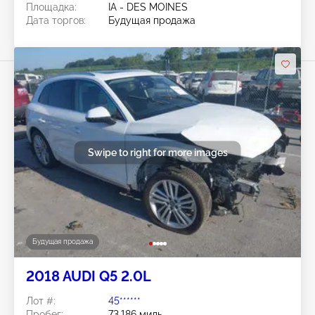
Площадка:
IA - DES MOINES
Дата торгов:
Будущая продажа
Swipe to right for more images
Будущая продажа
2018 AUDI Q5 2.0L
Лот #:
45******
Пробег:
73,186 миль