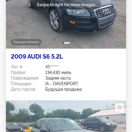
Swipe to right for more images
Будущая продажа
2009 AUDI S6 5.2L
Лот #:
45******
Пробег:
134,430 миль
Повреждения:
Задняя часть
Площадка:
IA - DAVENPORT
Дата торгов:
Будущая продажа