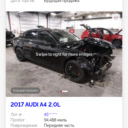
Дата торгов:
Будущая продажа
Swipe to right for more images
Будущая продажа
2017 AUDI A4 2.0L
Лот #:
45******
Пробег:
94,488 миль
Повреждения:
Передняя часть