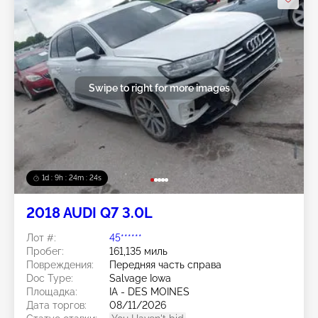
Swipe to right for more images
1d : 9h : 24m : 22s
2018 AUDI Q7 3.0L
Лот #:
45******
Пробег:
161,135 миль
Повреждения:
Передняя часть справа
Doc Type:
Salvage Iowa
Площадка:
IA - DES MOINES
Дата торгов:
08/11/2026