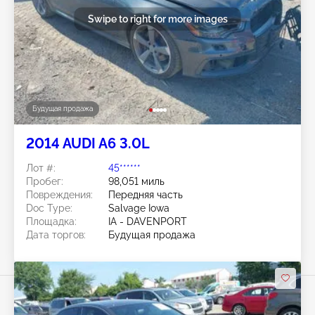
Swipe to right for more images
Будущая продажа
2014 AUDI A6 3.0L
Лот #:
45******
Пробег:
98,051 миль
Повреждения:
Передняя часть
Doc Type:
Salvage Iowa
Площадка:
IA - DAVENPORT
Дата торгов:
Будущая продажа