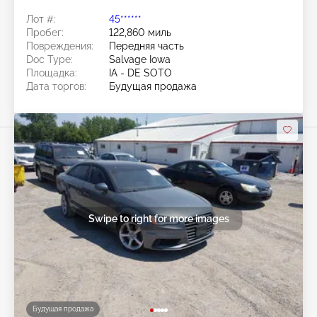
Лот #:
45******
Пробег:
122,860 миль
Повреждения:
Передняя часть
Doc Type:
Salvage Iowa
Площадка:
IA - DE SOTO
Дата торгов:
Будущая продажа
Swipe to right for more images
Будущая продажа