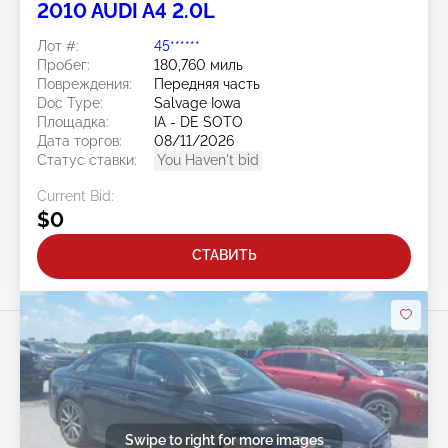
2010 AUDI A4 2.0L
Лот #:
45******
Пробег:
180,760 миль
Повреждения:
Передняя часть
Doc Type:
Salvage Iowa
Площадка:
IA - DE SOTO
Дата торгов:
08/11/2026
Статус ставки:
You Haven't bid
Current Bid:
$0
СТАВИТЬ
Swipe to right for more images