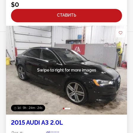
$0
СТАВИТЬ
Swipe to right for more images
1d : 9h : 24m : 22s
2015 AUDI A3 2.0L
Лот #:
45******