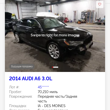
Swipe to right for more images
Будущая продажа
2014 AUDI A6 3.0L
Лот #:
45******
Пробег:
70,210 миль
Повреждения:
Передняя часть/Задняя
часть
Площадка:
IA - DES MOINES