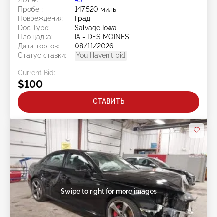
Пробег:
147,520 миль
Повреждения:
Град
Doc Type:
Salvage Iowa
Площадка:
IA - DES MOINES
Дата торгов:
08/11/2026
Статус ставки:
You Haven't bid
Current Bid:
$100
СТАВИТЬ
Swipe to right for more images