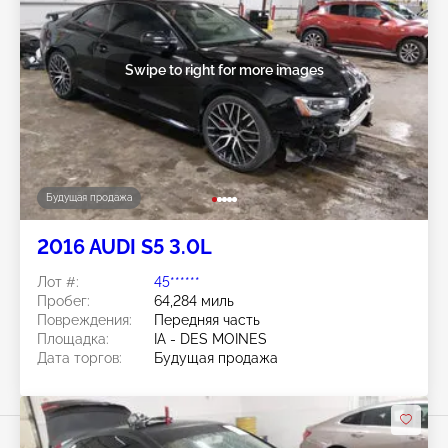
Swipe to right for more images
Будущая продажа
2016 AUDI S5 3.0L
Лот #:
45******
Пробег:
64,284 миль
Повреждения:
Передняя часть
Площадка:
IA - DES MOINES
Дата торгов:
Будущая продажа