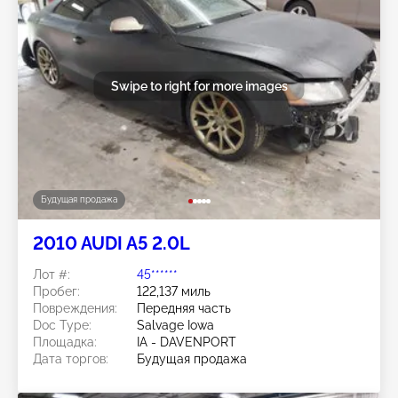
Swipe to right for more images
Будущая продажа
2010 AUDI A5 2.0L
Лот #:
45******
Пробег:
122,137 миль
Повреждения:
Передняя часть
Doc Type:
Salvage Iowa
Площадка:
IA - DAVENPORT
Дата торгов:
Будущая продажа