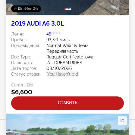
11h : 54m : 22s
2019 AUDI A6 3.0L
Лот #:
45******
Пробег:
93,721 миль
Повреждения:
Normal Wear & Tear/
Передняя часть
Doc Type:
Regular Certificate Iowa
Площадка:
IA - DREAM RIDES
Дата торгов:
08/10/2026
Статус ставки:
You Haven't bid
Current Bid:
$6,600
СТАВИТЬ