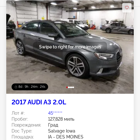
Swipe to right for more images
8d : 9h : 24m : 22s
2017 AUDI A3 2.0L
Лот #:
45******
Пробег:
127,828 миль
Повреждения:
Град
Doc Type:
Salvage Iowa
Площадка:
IA - DES MOINES