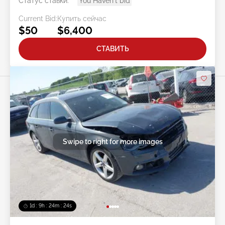
Статус ставки:
You Haven't bid
Current Bid:
Купить сейчас
$50
$6,400
СТАВИТЬ
Swipe to right for more images
1d : 9h : 24m : 22s