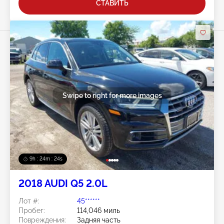
СТАВИТЬ
Swipe to right for more images
9h : 24m : 22s
2018 AUDI Q5 2.0L
Лот #:
45******
Пробег:
114,046 миль
Повреждения:
Задняя часть