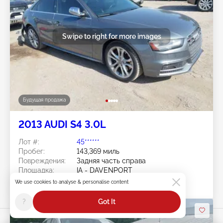
Swipe to right for more images
Будущая продажа
2013 AUDI S4 3.0L
Лот #:
45******
Пробег:
143,369 миль
Повреждения:
Задняя часть справа
Площадка:
IA - DAVENPORT
Дата торгов:
Будущая продажа
We use cookies to analyse & personalise content
?
Got It