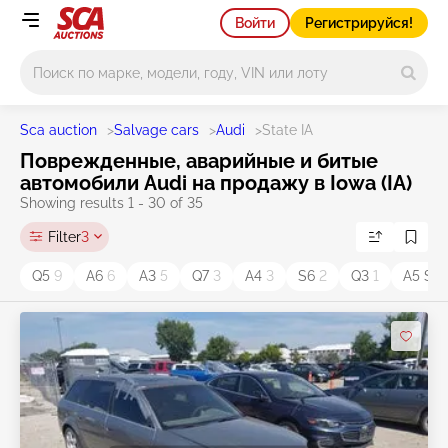
Войти
Регистрируйся!
Main search
Sca auction
>
Salvage cars
>
Audi
>
State IA
Поврежденные, аварийные и битые
автомобили Audi на продажу в Iowa (IA)
Showing results 1 - 30 of 35
Filter
3
Q5
9
A6
6
A3
5
Q7
3
A4
3
S6
2
Q3
1
A5 S