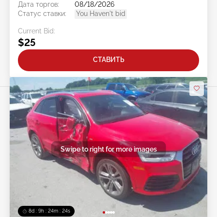
Дата торгов:
08/18/2026
Статус ставки:
You Haven't bid
Current Bid:
$25
СТАВИТЬ
Swipe to right for more images
8d : 9h : 24m : 22s