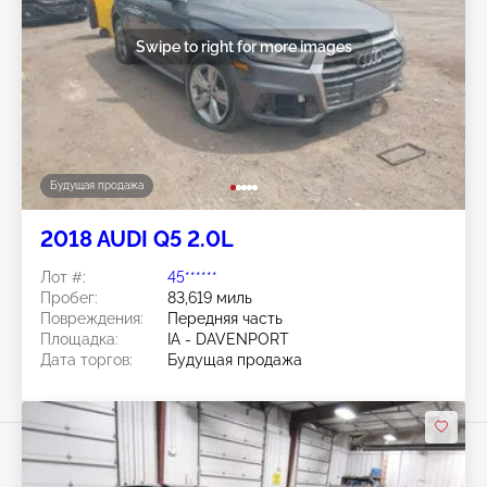
Swipe to right for more images
Будущая продажа
2018 AUDI Q5 2.0L
Лот #:
45******
Пробег:
83,619 миль
Повреждения:
Передняя часть
Площадка:
IA - DAVENPORT
Дата торгов:
Будущая продажа