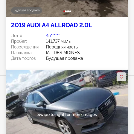
Будущая продажа
2019 AUDI A4 ALLROAD 2.0L
Лот #:
45******
Пробег:
141,737 миль
Повреждения:
Передняя часть
Площадка:
IA - DES MOINES
Дата торгов:
Будущая продажа
Swipe to right for more images