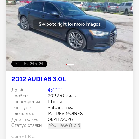
Swipe to right for more images
1d : 9h : 24m : 22s
2012 AUDI A6 3.0L
Лот #:
45******
Пробег:
202,770 миль
Повреждения:
Шасси
Doc Type:
Salvage Iowa
Площадка:
IA - DES MOINES
Дата торгов:
08/11/2026
Статус ставки:
You Haven't bid
Current Bid: