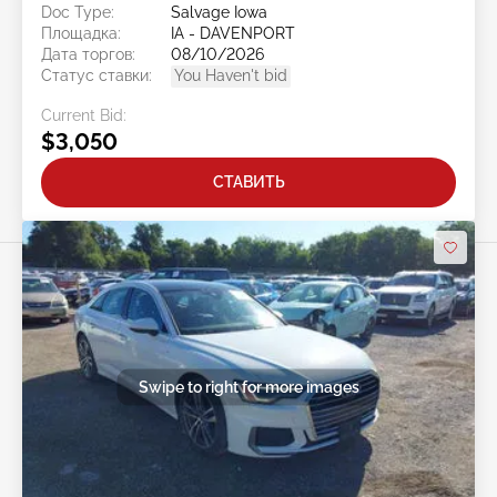
Doc Type:
Salvage Iowa
Площадка:
IA - DAVENPORT
Дата торгов:
08/10/2026
Статус ставки:
You Haven't bid
Current Bid:
$3,050
СТАВИТЬ
Swipe to right for more images