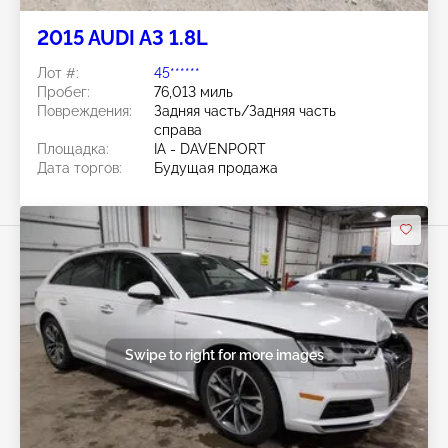
2015 AUDI A3 1.8L
Лот #:
45******
Пробег:
76,013 миль
Повреждения:
Задняя часть/Задняя часть
справа
Площадка:
IA - DAVENPORT
Дата торгов:
Будущая продажа
Swipe to right for more images