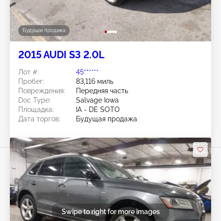
Будущая продажа
2015 AUDI S3 2.0L
Лот #:
45******
Пробег:
83,116 миль
Повреждения:
Передняя часть
Doc Type:
Salvage Iowa
Площадка:
IA - DE SOTO
Дата торгов:
Будущая продажа
Swipe to right for more images