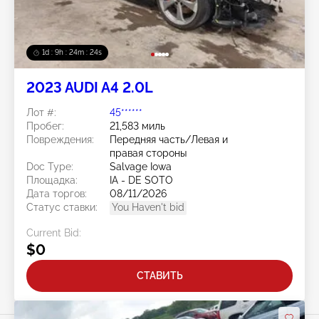
1d : 9h : 24m : 22s
2023 AUDI A4 2.0L
Лот #:
45******
Пробег:
21,583 миль
Повреждения:
Передняя часть/Левая и
правая стороны
Doc Type:
Salvage Iowa
Площадка:
IA - DE SOTO
Дата торгов:
08/11/2026
Статус ставки:
You Haven't bid
Current Bid:
$0
СТАВИТЬ