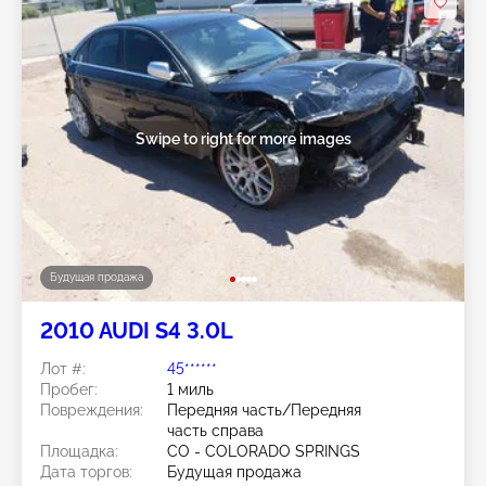
Swipe to right for more images
Будущая продажа
2010 AUDI S4 3.0L
Лот #:
45******
Пробег:
1 миль
Повреждения:
Передняя часть/Передняя
часть справа
Площадка:
CO - COLORADO SPRINGS
Дата торгов:
Будущая продажа