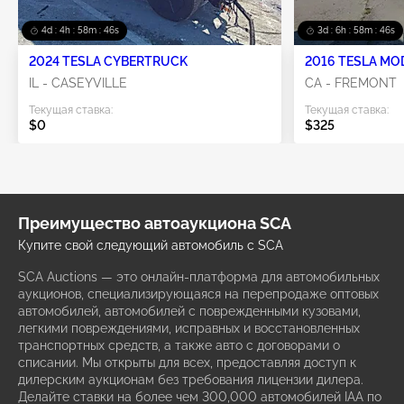
4d : 4h : 58m : 45s
3d : 6h : 58m : 45s
2024 TESLA CYBERTRUCK
2016 TESLA MO
IL - CASEYVILLE
CA - FREMONT
Текущая ставка:
Текущая ставка:
$0
$325
Преимущество автоаукциона SCA
Купите свой следующий автомобиль с SCA
SCA Auctions — это онлайн-платформа для автомобильных
аукционов, специализирующаяся на перепродаже оптовых
автомобилей, автомобилей с поврежденными кузовами,
легкими повреждениями, исправных и восстановленных
транспортных средств, а также авто с договорами о
списании. Мы открыты для всех, предоставляя доступ к
дилерским аукционам без требования лицензии дилера.
Делайте ставки на более чем 300,000 автомобилей IAA по