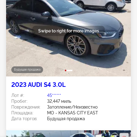
Swipe to right for more images
Будущая продажа
2023 AUDI S4 3.0L
Лот #:
45******
Пробег:
32,447 миль
Повреждения:
Затопление/Неизвестно
Площадка:
MO - KANSAS CITY EAST
Дата торгов:
Будущая продажа