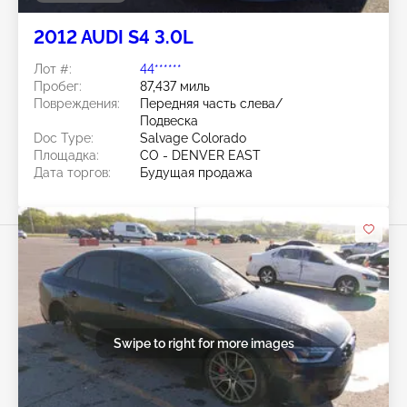
2012 AUDI S4 3.0L
Лот #:
44******
Пробег:
87,437 миль
Повреждения:
Передняя часть слева/
Подвеска
Doc Type:
Salvage Colorado
Площадка:
CO - DENVER EAST
Дата торгов:
Будущая продажа
Swipe to right for more images