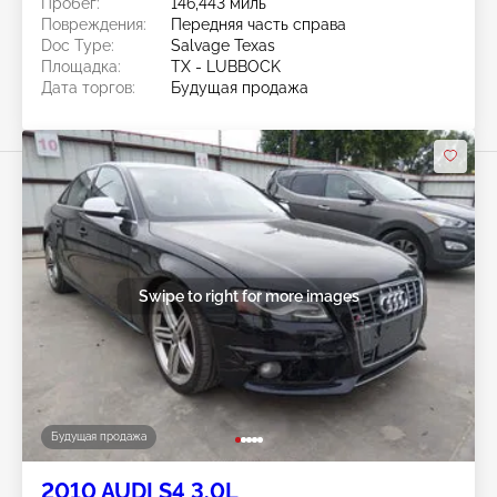
Пробег:
146,443 миль
Повреждения:
Передняя часть справа
Doc Type:
Salvage Texas
Площадка:
TX - LUBBOCK
Дата торгов:
Будущая продажа
Swipe to right for more images
Будущая продажа
2010 AUDI S4 3.0L