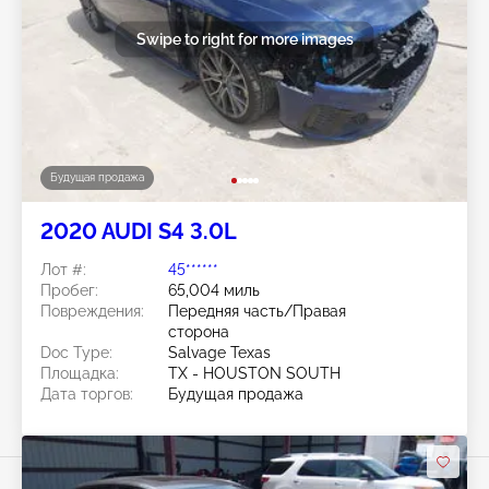
Swipe to right for more images
Будущая продажа
2020 AUDI S4 3.0L
Лот #:
45******
Пробег:
65,004 миль
Повреждения:
Передняя часть/Правая
сторона
Doc Type:
Salvage Texas
Площадка:
TX - HOUSTON SOUTH
Дата торгов:
Будущая продажа