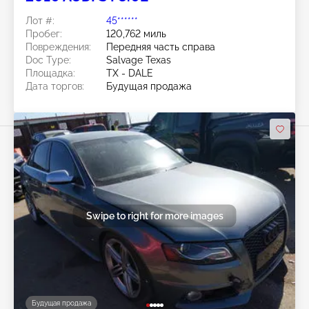
Лот #:
45******
Пробег:
120,762 миль
Повреждения:
Передняя часть справа
Doc Type:
Salvage Texas
Площадка:
TX - DALE
Дата торгов:
Будущая продажа
Swipe to right for more images
Будущая продажа