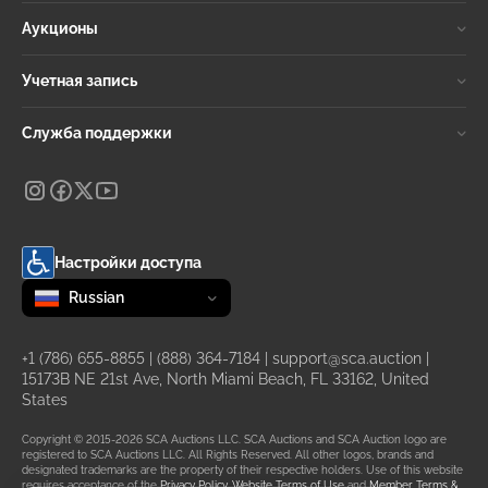
Аукционы
Учетная запись
Служба поддержки
Настройки доступа
Change language
selected
Russian
+1 (786) 655-8855
|
(888) 364-7184
|
support@sca.auction
|
15173B NE 21st Ave, North Miami Beach, FL 33162, United
States
Copyright © 2015-2026 SCA Auctions LLC. SCA Auctions and SCA Auction logo are
registered to SCA Auctions LLC. All Rights Reserved. All other logos, brands and
designated trademarks are the property of their respective holders. Use of this website
requires acceptance of the
Privacy Policy
,
Website Terms of Use
and
Member Terms &