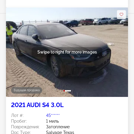
Swipe to right for more images
Будущая продажа
2021 AUDI S4 3.0L
Лот #:
45******
Пробег:
1 миль
Повреждения:
Затопление
Doc Type:
Salvage Texas