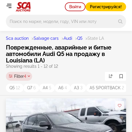
Войти
Регистрируйся!
Main search
Sca auction
>
Salvage cars
>
Audi
>
Q5
>
State LA
Поврежденные, аварийные и битые
автомобили Audi Q5 на продажу в
Louisiana (LA)
Showing results 1 - 12 of 12
Filter
4
Q5
12
Q7
6
A4
5
A6
4
A3
3
A5 SPORTBACK
2