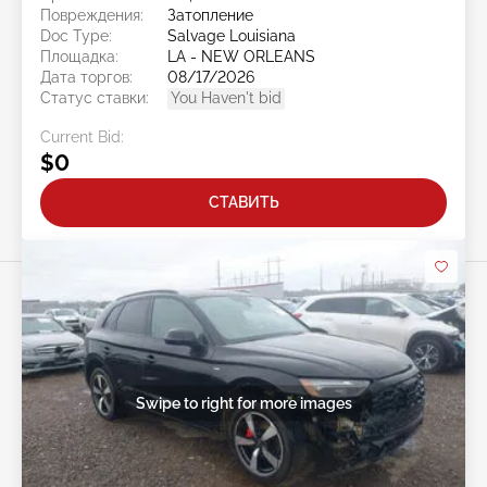
Повреждения:
Затопление
Doc Type:
Salvage Louisiana
Площадка:
LA - NEW ORLEANS
Дата торгов:
08/17/2026
Статус ставки:
You Haven't bid
Current Bid:
$0
СТАВИТЬ
Swipe to right for more images