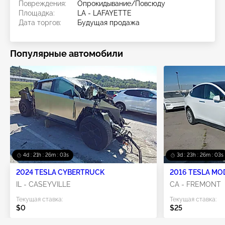
Повреждения:
Опрокидывание/Повсюду
Площадка:
LA - LAFAYETTE
Дата торгов:
Будущая продажа
Популярные автомобили
4d : 21h : 26m : 01s
3d : 23h : 26m : 01s
2024 TESLA CYBERTRUCK
2016 TESLA MO
IL - CASEYVILLE
CA - FREMONT
Текущая ставка:
Текущая ставка:
$0
$25