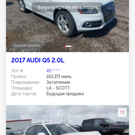
Swipe to right for more images
Будущая продажа
2017 AUDI Q5 2.0L
Лот #:
45******
Пробег:
163,371 миль
Повреждения:
Затопление
Площадка:
LA - SCOTT
Дата торгов:
Будущая продажа