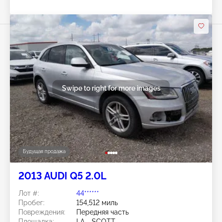
Swipe to right for more images
Будущая продажа
2013 AUDI Q5 2.0L
Лот #:
44******
Пробег:
154,512 миль
Повреждения:
Передняя часть
Площадка:
LA - SCOTT