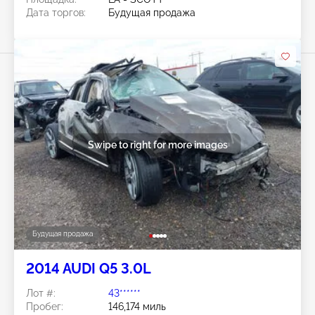
Дата торгов:
Будущая продажа
Swipe to right for more images
Будущая продажа
2014 AUDI Q5 3.0L
Лот #:
43******
Пробег:
146,174 миль