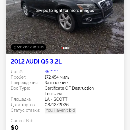
Swipe to right for more images
5d : 21h : 26m : 01s
2012 AUDI Q5 3.2L
Лот #:
45******
Пробег:
172,454 миль
Повреждения:
Затопление
Doc Type:
Certificate OF Destruction
Louisiana
Площадка:
LA - SCOTT
Дата торгов:
08/12/2026
Статус ставки:
You Haven't bid
Current Bid:
$0