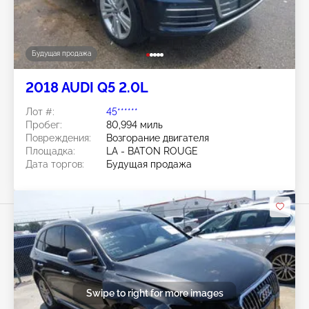
Будущая продажа
2018 AUDI Q5 2.0L
Лот #:
45******
Пробег:
80,994 миль
Повреждения:
Возгорание двигателя
Площадка:
LA - BATON ROUGE
Дата торгов:
Будущая продажа
Swipe to right for more images