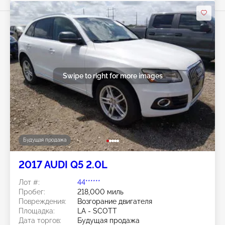
Swipe to right for more images
Будущая продажа
2017 AUDI Q5 2.0L
Лот #:
44******
Пробег:
218,000 миль
Повреждения:
Возгорание двигателя
Площадка:
LA - SCOTT
Дата торгов:
Будущая продажа