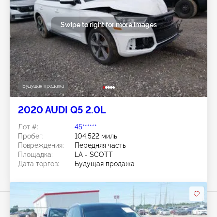
Swipe to right for more images
Будущая продажа
2020 AUDI Q5 2.0L
Лот #:
45******
Пробег:
104,522 миль
Повреждения:
Передняя часть
Площадка:
LA - SCOTT
Дата торгов:
Будущая продажа