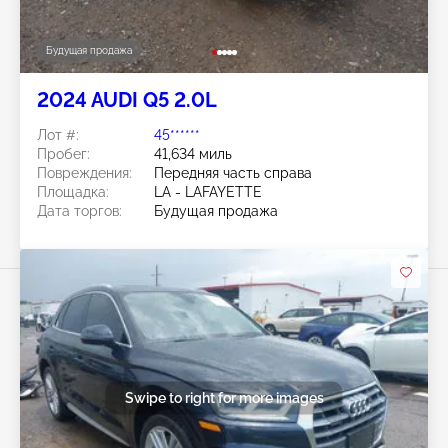
Будущая продажа
2024 AUDI Q5 2.0L
Лот #:
45******
Пробег:
41,634 миль
Повреждения:
Передняя часть справа
Площадка:
LA - LAFAYETTE
Дата торгов:
Будущая продажа
Swipe to right for more images