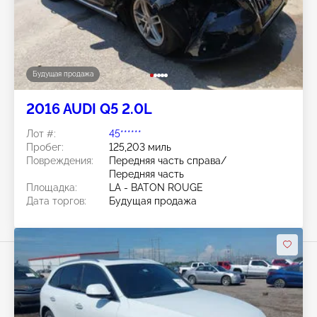
Будущая продажа
2016 AUDI Q5 2.0L
Лот #:
45******
Пробег:
125,203 миль
Повреждения:
Передняя часть справа/
Передняя часть
Площадка:
LA - BATON ROUGE
Дата торгов:
Будущая продажа