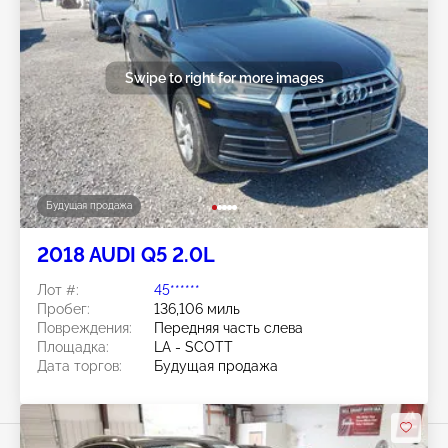
Swipe to right for more images
Будущая продажа
2018 AUDI Q5 2.0L
Лот #:
45******
Пробег:
136,106 миль
Повреждения:
Передняя часть слева
Площадка:
LA - SCOTT
Дата торгов:
Будущая продажа