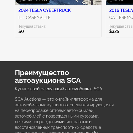
4d : 4h : 11m : 23s
3d : 6h : 11m :
2024 TESLA CYBERTRUCK
2016 TESLA
IL - CASEYVILLE
CA - FREM
Текущая ставка:
Текущая став
$0
$325
Преимущество
автоаукциона SCA
Купите свой следующий автомобиль с SCA
SCA Auctions — это онлайн-платформа для
автомобильных аукционов, специализирующаяся
на перепродаже оптовых автомобилей,
автомобилей с поврежденными кузовами,
легкими повреждениями, исправных и
восстановленных транспортных средств, а