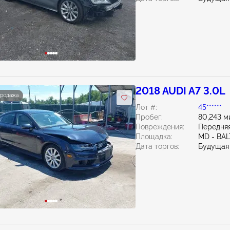
2018 AUDI A7 3.0L
продажа
Лот #:
45******
Пробег:
80,243 м
Повреждения:
Передняя
Площадка:
MD - BA
Дата торгов:
Будущая