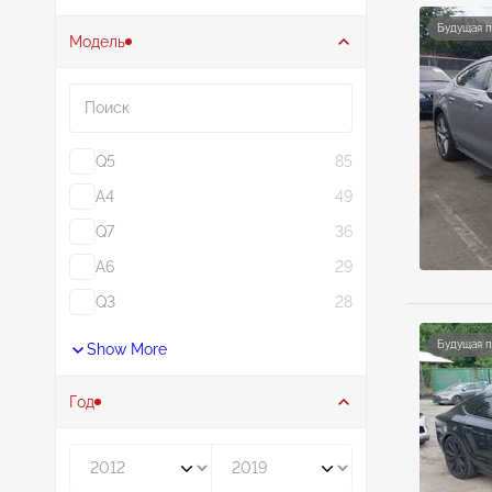
Будущая 
Модель
Поиск
Q5
85
A4
49
Q7
36
A6
29
Q3
28
Будущая 
Show More
Год
Год от
Год до