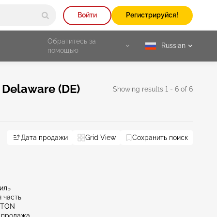
Войти
Регистрируйся!
Обратитесь за
Russian
selected
помощью
Delaware (DE)
Showing results 1 - 6 of 6
Дата продажи
Grid View
Сохранить поиск
миль
 часть
KTON
 продажа