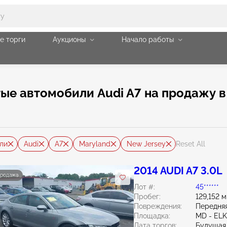
е торги
Аукционы
Начало работы
е автомобили Audi A7 на продажу в 
ли
Audi
A7
Maryland
New Jersey
Reset All
2014 AUDI A7 3.0L
продажа
Лот #:
45******
Пробег:
129,152 
Повреждения:
Передняя
Площадка:
MD - EL
Дата торгов:
Будущая