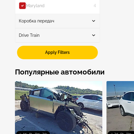
Maryland
4
Show More
Коробка передач
Drive Train
Автоматическая
6
Awd
6
Apply Filters
Популярные автомобили