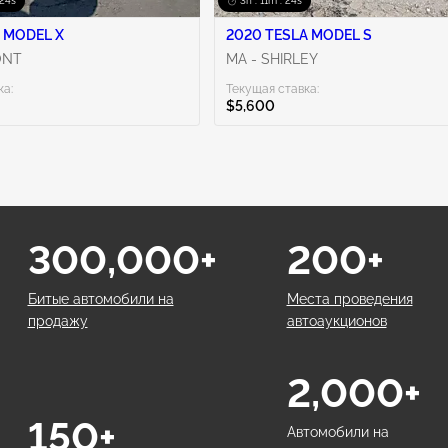
 23s
3h : 11m : 23s
 MODEL X
2020 TESLA MODEL S
ONT
MA - SHIRLEY
ка:
Текущая ставка:
$5,600
300,000+
200+
Битые автомобили на
Места проведения
продажу
автоаукционов
2,000+
150+
Автомобили на