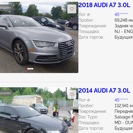
2018 AUDI A7 3.0L
продажа
Лот #:
45******
Пробег:
69,248 м
Повреждения:
Задняя ч
Площадка:
NJ - EN
Дата торгов:
Будущая
2014 AUDI A7 3.0L
продажа
Лот #:
45******
Пробег:
132,941 
Повреждения:
Передняя
Doc Type:
Salvage 
Площадка:
MD - DU
Дата торгов:
Будущая