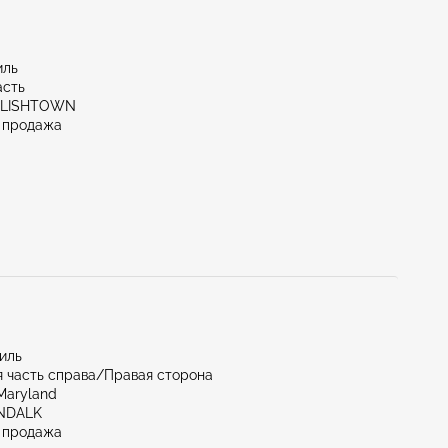
иль
асть
GLISHTOWN
 продажа
миль
 часть справа/Правая сторона
Maryland
NDALK
 продажа