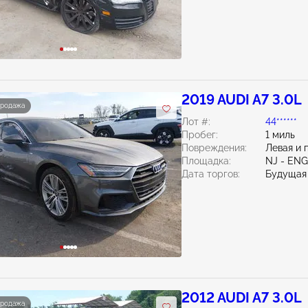
2019 AUDI A7 3.0L
продажа
Лот #:
44******
Пробег:
1 миль
Повреждения:
Левая и 
Площадка:
NJ - EN
Дата торгов:
Будущая
2012 AUDI A7 3.0L
продажа