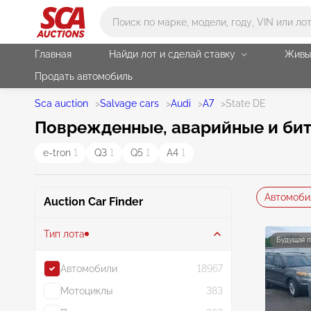
Main search
Главная
Найди лот и сделай ставку
Живы
Продать автомобиль
Sca auction
>
Salvage cars
>
Audi
>
A7
>
State DE
Поврежденные, аварийные и биты
e-tron
1
Q3
1
Q5
1
A4
1
Автомоби
Auction Car Finder
Тип лота
Будущая 
Автомобили
18967
Мотоциклы
383