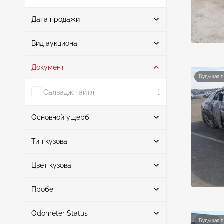
Дата продажи
От
До
Вид аукциона
Документ
Аукцион
6
Будущая 
Салвадж тайтл
1
Основной ущерб
Поиск
Тип кузова
Цвет кузова
Хэтчбек
6
Передняя часть
3
Поиск
Левая и правая стороны
1
Пробег
Передняя часть справа
1
Odometer Status
Задняя часть
серый
3
1
Будущая 