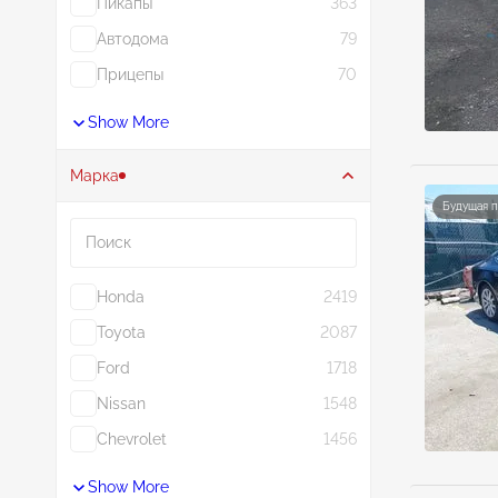
Пикапы
363
Автодома
79
Прицепы
70
Show More
Марка
Будущая 
Поиск
Honda
2419
Toyota
2087
Ford
1718
Nissan
1548
Chevrolet
1456
Show More