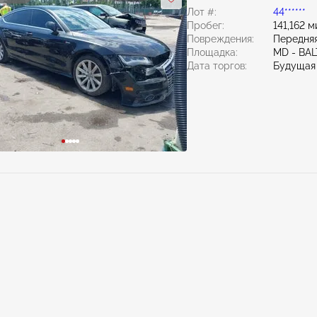
Лот #:
44******
Пробег:
141,162 м
Повреждения:
Передняя
Площадка:
MD - BA
Дата торгов:
Будущая