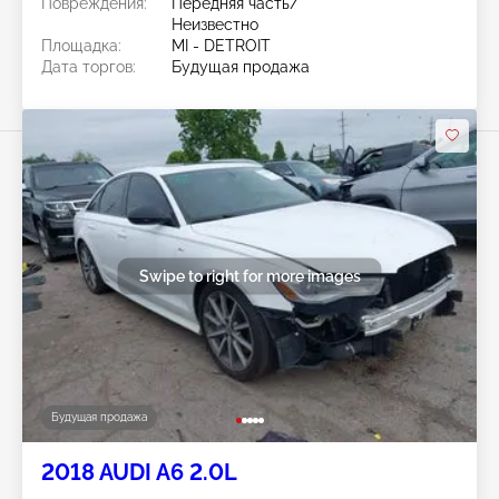
Повреждения:
Передняя часть/
Неизвестно
Площадка:
MI - DETROIT
Дата торгов:
Будущая продажа
Swipe to right for more images
Будущая продажа
2018 AUDI A6 2.0L