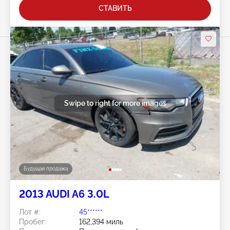
СТАВИТЬ
Swipe to right for more images
Будущая продажа
2013 AUDI A6 3.0L
Лот #:
45******
Пробег:
162,394 миль