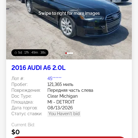
Swipe to right for more images
5d : 17h : 49m : 37s
2016 AUDI A6 2.0L
Лот #:
45******
Пробег:
121,365 миль
Повреждения:
Передняя часть слева
Doc Type:
Clear Michigan
Площадка:
MI - DETROIT
Дата торгов:
08/13/2026
Статус ставки:
You Haven't bid
Current Bid:
$0