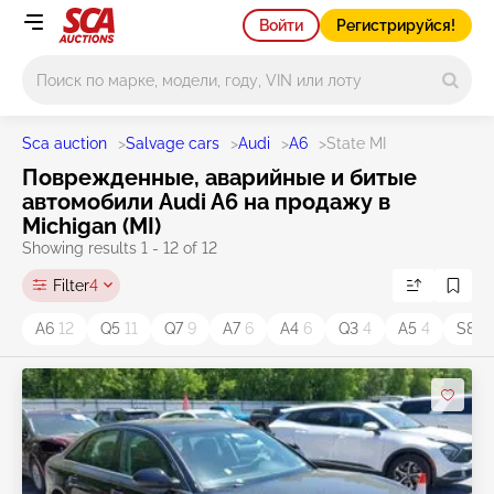
Войти
Регистрируйся!
Main search
Sca auction
>
Salvage cars
>
Audi
>
A6
>
State MI
Поврежденные, аварийные и битые
автомобили Audi A6 на продажу в
Michigan (MI)
Showing results 1 - 12 of 12
Filter
4
A6
12
Q5
11
Q7
9
A7
6
A4
6
Q3
4
A5
4
S8
2