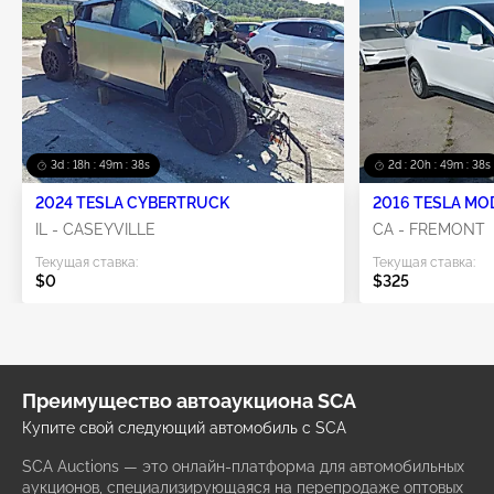
3d : 18h : 49m : 37s
2d : 20h : 49m : 37s
2024 TESLA CYBERTRUCK
2016 TESLA MO
IL - CASEYVILLE
CA - FREMONT
Текущая ставка:
Текущая ставка:
$0
$325
Преимущество автоаукциона SCA
Купите свой следующий автомобиль с SCA
SCA Auctions — это онлайн-платформа для автомобильных
аукционов, специализирующаяся на перепродаже оптовых