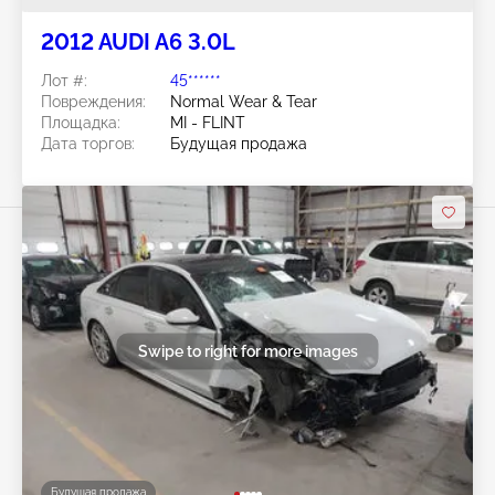
2012 AUDI A6 3.0L
Лот #:
45******
Повреждения:
Normal Wear & Tear
Площадка:
MI - FLINT
Дата торгов:
Будущая продажа
Swipe to right for more images
Будущая продажа