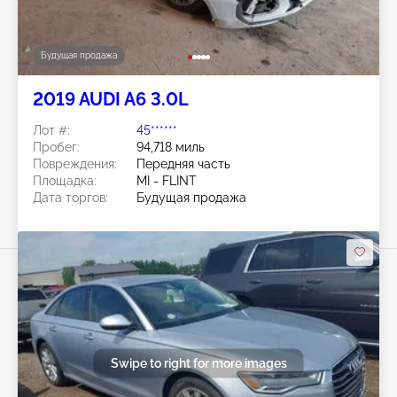
Будущая продажа
2019 AUDI A6 3.0L
Лот #:
45******
Пробег:
94,718 миль
Повреждения:
Передняя часть
Площадка:
MI - FLINT
Дата торгов:
Будущая продажа
Swipe to right for more images