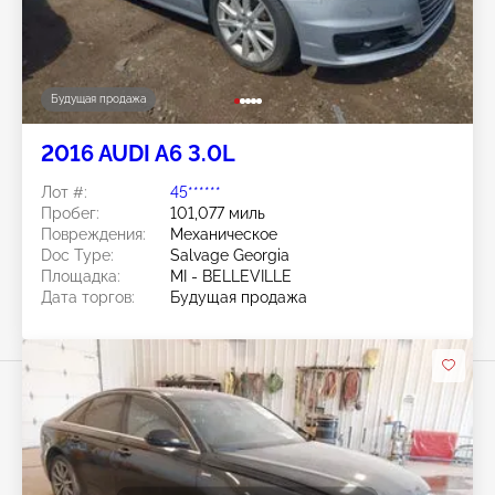
Будущая продажа
2016 AUDI A6 3.0L
Лот #:
45******
Пробег:
101,077 миль
Повреждения:
Механическое
Doc Type:
Salvage Georgia
Площадка:
MI - BELLEVILLE
Дата торгов:
Будущая продажа