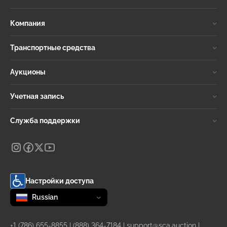
Компания
Транспортные средства
Аукционы
Учетная запись
Служба поддержки
Настройки доступа
Change language
selected
Russian
+1 (786) 655-8855
|
(888) 364-7184
|
support@sca.auction
|