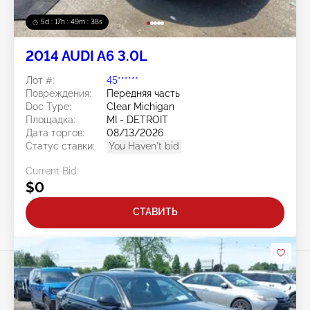
5d : 17h : 49m : 37s
2014 AUDI A6 3.0L
Лот #:
45******
Повреждения:
Передняя часть
Doc Type:
Clear Michigan
Площадка:
MI - DETROIT
Дата торгов:
08/13/2026
Статус ставки:
You Haven't bid
Current Bid:
$0
СТАВИТЬ