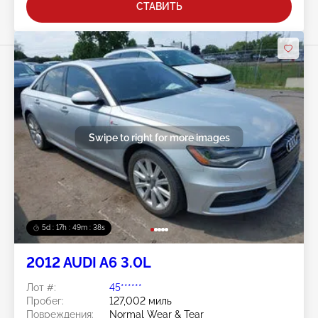
СТАВИТЬ
Swipe to right for more images
5d : 17h : 49m : 37s
2012 AUDI A6 3.0L
Лот #:
45******
Пробег:
127,002 миль
Повреждения:
Normal Wear & Tear