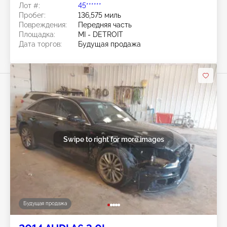
Лот #:
45******
Пробег:
136,575 миль
Повреждения:
Передняя часть
Площадка:
MI - DETROIT
Дата торгов:
Будущая продажа
Swipe to right for more images
Будущая продажа