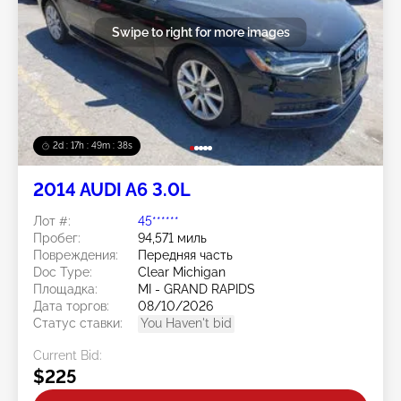
Swipe to right for more images
2d : 17h : 49m : 37s
2014 AUDI A6 3.0L
Лот #:
45******
Пробег:
94,571 миль
Повреждения:
Передняя часть
Doc Type:
Clear Michigan
Площадка:
MI - GRAND RAPIDS
Дата торгов:
08/10/2026
Статус ставки:
You Haven't bid
Current Bid:
$225