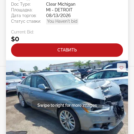
Doc Type:
Clear Michigan
Площадка:
MI - DETROIT
Дата торгов:
08/13/2026
Статус ставки:
You Haven't bid
Current Bid:
$0
СТАВИТЬ
Swipe to right for more images