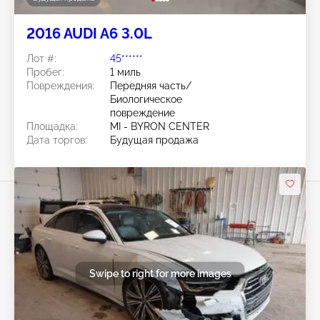
2016 AUDI A6 3.0L
Лот #:
45******
Пробег:
1 миль
Повреждения:
Передняя часть/
Биологическое
повреждение
Площадка:
MI - BYRON CENTER
Дата торгов:
Будущая продажа
Swipe to right for more images