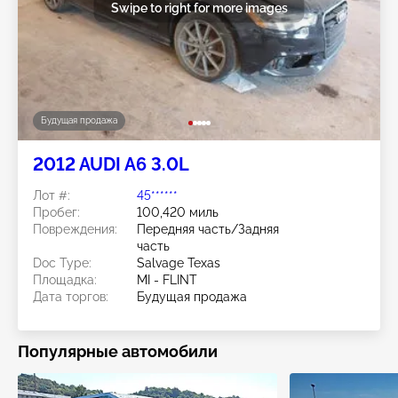
Swipe to right for more images
Будущая продажа
2012 AUDI A6 3.0L
Лот #:
45******
Пробег:
100,420 миль
Повреждения:
Передняя часть/Задняя
часть
Doc Type:
Salvage Texas
Площадка:
MI - FLINT
Дата торгов:
Будущая продажа
Популярные автомобили