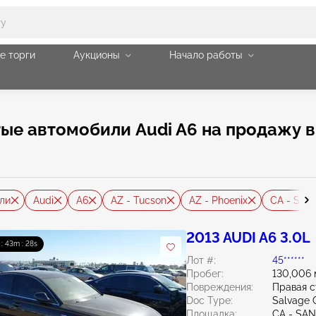
е торги
Аукционы
Начало работы
е автомобили Audi A6 на продажу в 
ли
Audi
A6
AZ - Tucson
AZ - Phoenix
CA - San 
2013 AUDI A6 3.0L
 : 43m : 27s
Лот #:
45******
Пробег:
130,006 
Повреждения:
Правая 
Doc Type:
Salvage C
Площадка:
CA - SA