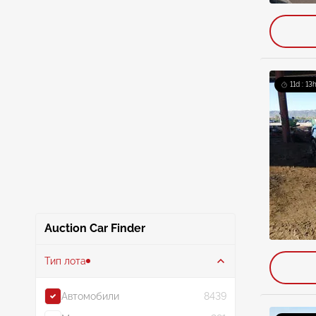
11d : 13
Auction Car Finder
Тип лота
Автомобили
8439