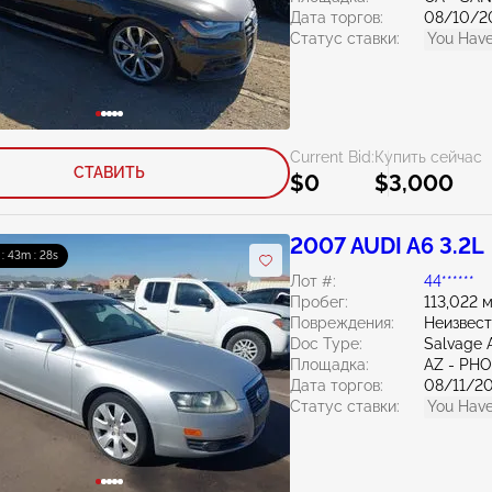
Дата торгов:
08/10/2
Статус ставки:
You Have
Current Bid:
Купить сейчас
СТАВИТЬ
$0
$3,000
2007 AUDI A6 3.2L
 : 43m : 27s
Лот #:
44******
Пробег:
113,022 
Повреждения:
Неизвес
Doc Type:
Salvage 
Площадка:
AZ - PH
Дата торгов:
08/11/2
Статус ставки:
You Have