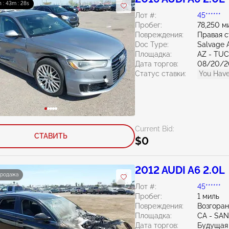
h : 43m : 27s
Лот #:
45******
Пробег:
78,250 м
Повреждения:
Правая 
Doc Type:
Salvage 
Площадка:
AZ - TU
Дата торгов:
08/20/2
Статус ставки:
You Have
Current Bid:
СТАВИТЬ
$0
2012 AUDI A6 2.0L
продажа
Лот #:
45******
Пробег:
1 миль
Повреждения:
Возгоран
Площадка:
CA - SA
Дата торгов:
Будущая