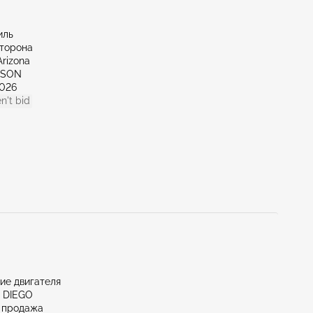
иль
сторона
Arizona
CSON
026
n't bid
ие двигателя
N DIEGO
 продажа