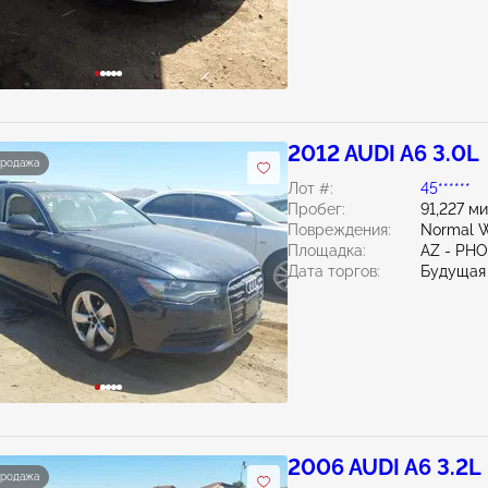
2012 AUDI A6 3.0L
продажа
Лот #:
45******
Пробег:
91,227 м
Повреждения:
Normal W
Площадка:
AZ - PH
Дата торгов:
Будущая
2006 AUDI A6 3.2L
продажа