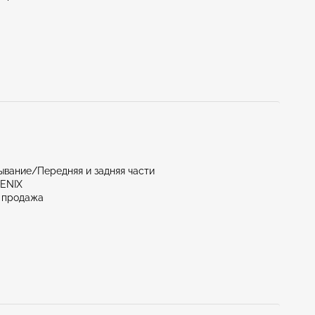
вание/Передняя и задняя части
OENIX
 продажа