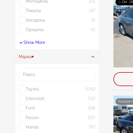
Мотоциклы
291
13d : 13
Пикапы
187
Автодома
76
Прицепы
42
Show More
Марка
Поиск
Toyota
1062
Chevrolet
932
Будущая 
Ford
898
Nissan
820
Honda
767