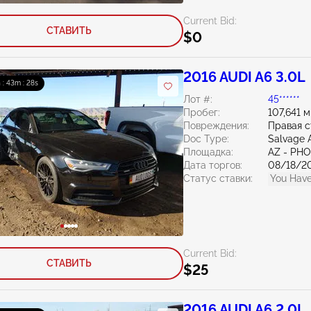
Current Bid:
СТАВИТЬ
$0
2016 AUDI A6 3.0L
h : 43m : 27s
Лот #:
45******
Пробег:
107,641 
Повреждения:
Правая 
Doc Type:
Salvage 
Площадка:
AZ - PH
Дата торгов:
08/18/2
Статус ставки:
You Have
Current Bid:
СТАВИТЬ
$25
2016 AUDI A6 2.0L