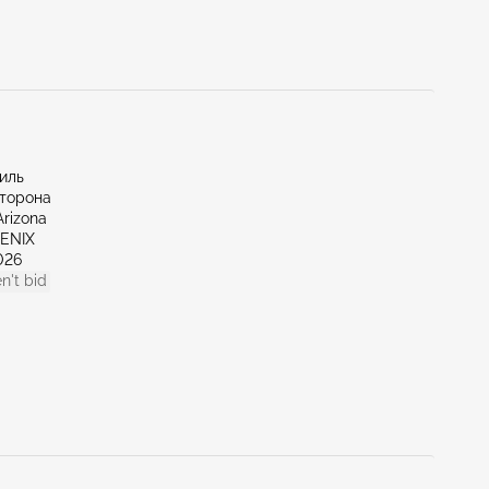
миль
сторона
Arizona
OENIX
026
n't bid