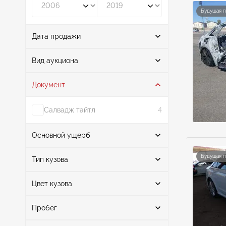
Будущая 
Дата продажи
От
До
Вид аукциона
Документ
Аукцион
9
Купить сейчас
1
Салвадж тайтл
4
Основной ущерб
Поиск
Будущая 
Тип кузова
Цвет кузова
Седан
10
Правая сторона
3
Поиск
Передняя и задняя части
1
Пробег
Неизвестно
1