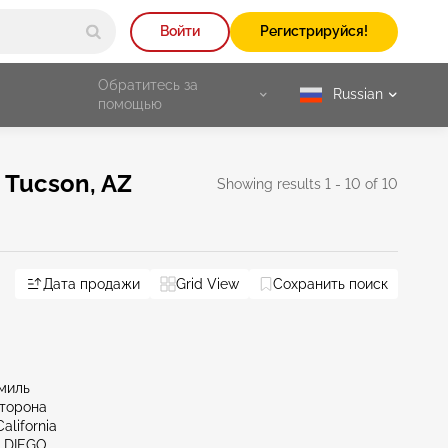
Войти
Регистрируйся!
Обратитесь за
Russian
selected
помощью
Tucson, AZ
Showing results 1 - 10 of 10
Diego
Дата продажи
NV - Las Vegas
Grid View
Сохранить поиск
Reset All
миль
сторона
alifornia
N DIEGO