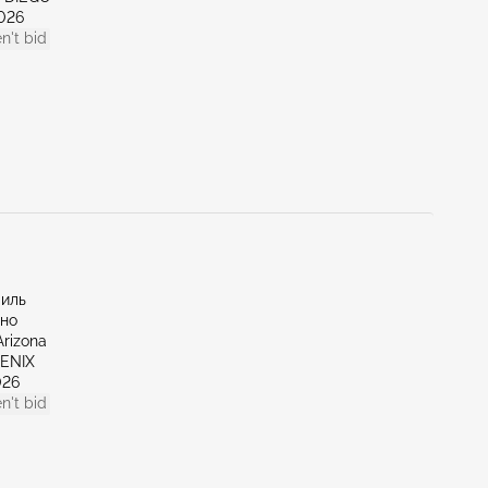
026
n't bid
миль
тно
Arizona
OENIX
026
n't bid