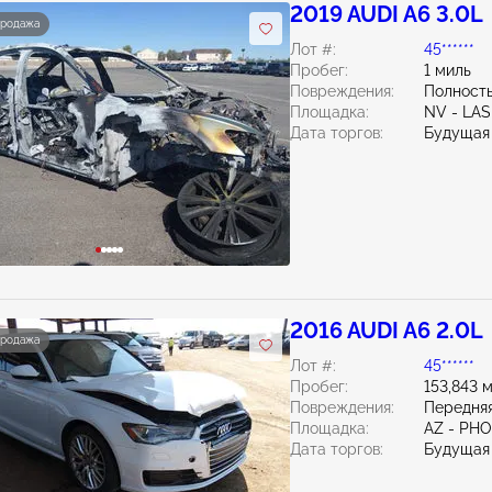
2019 AUDI A6 3.0L
продажа
Лот #:
45******
Пробег:
1 миль
Повреждения:
Полност
Площадка:
NV - LA
Дата торгов:
Будущая
2016 AUDI A6 2.0L
продажа
Лот #:
45******
Пробег:
153,843 
Повреждения:
Передняя
Площадка:
AZ - PH
Дата торгов:
Будущая