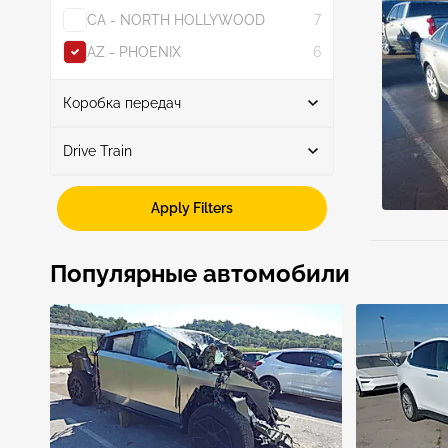
CA - NORTH HOLLYWOOD
7
AZ - PHOENIX
6
Show More
Коробка передач
Drive Train
Автоматическая
10
Awd
8
Apply Filters
Fwd
2
Популярные автомобили