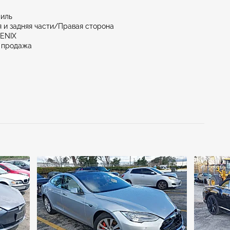
миль
 и задняя части/Правая сторона
OENIX
 продажа