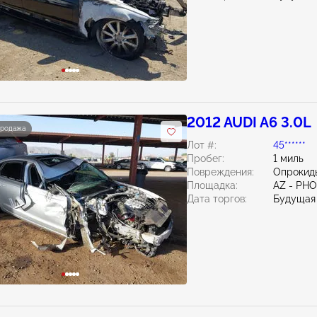
2012 AUDI A6 3.0L
продажа
Лот #:
45******
Пробег:
1 миль
Повреждения:
Опрокиды
Площадка:
AZ - PH
Дата торгов:
Будущая