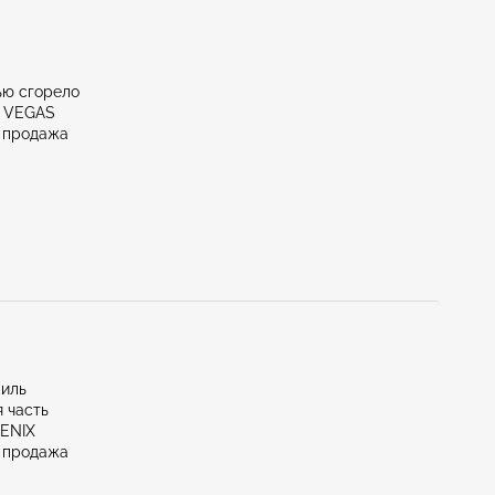
ью сгорело
S VEGAS
 продажа
миль
 часть
OENIX
 продажа