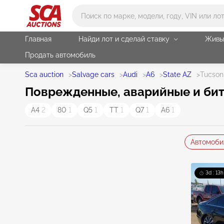
Main search
Главная
Найди лот и сделай ставку
Живы
Продать автомобиль
Sca auction
>
Salvage cars
>
Audi
>
A6
>
State AZ
>
Tucson
Поврежденные, аварийные и биты
A4
2
80
1
Q5
1
TT
1
Q7
1
A6
1
Автомоби
3d : 13h