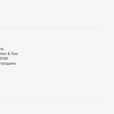
иль
ear & Tear
OENIX
 продажа