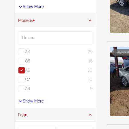
Show More
Модель
Поиск
A4
29
Будущая 
Q5
16
A6
10
Q7
10
A3
9
Show More
Год
Год от
Год до