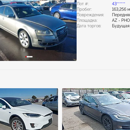
Лот #:
43******
Пробег:
163,256 
Повреждения:
Передняя
Площадка:
AZ - PH
Дата торгов:
Будущая